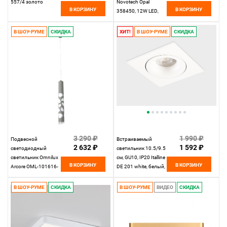
557/4 золото
Novotech Opal
В КОРЗИНУ
В КОРЗИНУ
358450, 12W LED,
4000K, белый
В ШОУ-РУМЕ
СКИДКА
ХИТ!
В ШОУ-РУМЕ
СКИДКА
3 290 ₽
1 990 ₽
Подвесной
Встраиваемый
2 632 ₽
1 592 ₽
светодиодный
светильник 10.5/9.5
светильник Omnilux
см, GU10, IP20 Italline
В КОРЗИНУ
В КОРЗИНУ
Arcore OML-101616-
DE 201 white, белый,
20, 20W LED, 6000K,
вр 9,8 см
серый
В ШОУ-РУМЕ
СКИДКА
В ШОУ-РУМЕ
ВИДЕО
СКИДКА