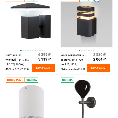
6 399 ₽
2 580 ₽
Светильник
Уличный настенный
5 119 ₽
2 064 ₽
уличный 13*17 см,
светильник 11*20
LED 6W, 4000K,
см, Е27, IP54,
В КОРЗИНУ
В КОРЗИНУ
450Lm, 1-2 м2, IP54
Elektrostandard 1450
Citilux CLU02W,
TECHNO черный
черный
В ШОУ-РУМЕ
СКИДКА
СКИДКА