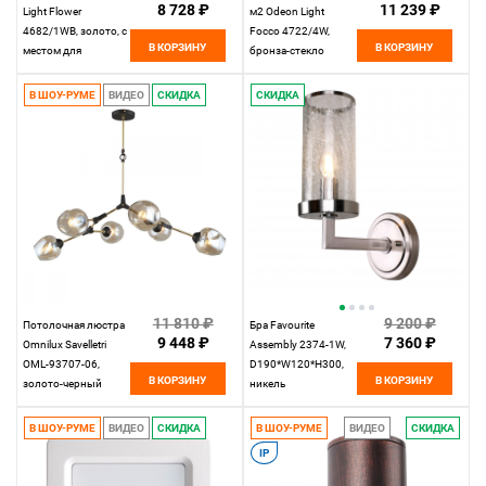
8 728 ₽
11 239 ₽
Light Flower
м2 Odeon Light
4682/1WB, золото, с
Focco 4722/4W,
В КОРЗИНУ
В КОРЗИНУ
местом для
бронза-стекло
растений
В ШОУ-РУМЕ
ВИДЕО
СКИДКА
СКИДКА
11 810 ₽
9 200 ₽
Потолочная люстра
Бра Favourite
9 448 ₽
7 360 ₽
Omnilux Savelletri
Assembly 2374-1W,
OML-93707-06,
D190*W120*H300,
В КОРЗИНУ
В КОРЗИНУ
золото-черный
никель
В ШОУ-РУМЕ
ВИДЕО
СКИДКА
В ШОУ-РУМЕ
ВИДЕО
СКИДКА
IP