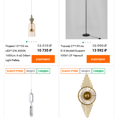
13 419 ₽
16 990 ₽
Подвес 12*152 см,
Торшер 27*155 см,
10 735 ₽
13 592 ₽
LED*12W, 4000К,
E14 Moderli Suspent
1400Lm, 6 м2 Odeon
V3061-2F Черный
В КОРЗИНУ
В КОРЗИНУ
Light Palleta,
античная бронза
5045/12LB
В ШОУ-РУМЕ
ВИДЕО
СКИДКА
В ШОУ-РУМЕ
ВИДЕО
СКИДКА