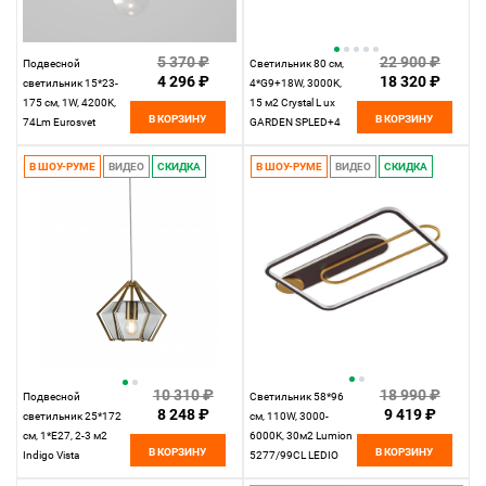
5 370 ₽
22 900 ₽
Подвесной
Светильник 80 см,
4 296 ₽
18 320 ₽
светильник 15*23-
4*G9+18W, 3000K,
175 см, 1W, 4200K,
15 м2 Crystal L ux
В КОРЗИНУ
В КОРЗИНУ
74Lm Eurosvet
GARDEN SPLED+4
Wonder 50231/1 LED
D800 GOLD Золото
прозрачный
В ШОУ-РУМЕ
ВИДЕО
СКИДКА
В ШОУ-РУМЕ
ВИДЕО
СКИДКА
10 310 ₽
18 990 ₽
Подвесной
Светильник 58*96
8 248 ₽
9 419 ₽
светильник 25*172
см, 110W, 3000-
см, 1*E27, 2-3 м2
6000K, 30м2 Lumion
В КОРЗИНУ
В КОРЗИНУ
Indigo Vista
5277/99CL LEDIO
11012/1P Smoke
черный, матовое