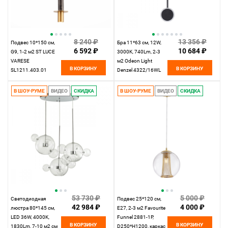
8 240 ₽
13 356 ₽
Подвес 10*150 см,
Бра 11*63 см, 12W,
6 592 ₽
10 684 ₽
G9, 1-2 м2 ST LUCE
3000K, 740Lm, 2-3
VARESE
м2 Odeon Light
В КОРЗИНУ
В КОРЗИНУ
SL1211.403.01
Denzel 4322/16WL
Золотистый
В ШОУ-РУМЕ
ВИДЕО
СКИДКА
В ШОУ-РУМЕ
ВИДЕО
СКИДКА
53 730 ₽
5 000 ₽
Светодиодная
Подвес 25*120 см,
42 984 ₽
4 000 ₽
люстра 80*145 см,
Е27, 2-3 м2 Favourite
LED 36W, 4000K,
Funnel 2881-1P,
В КОРЗИНУ
В КОРЗИНУ
1830Lm, 7-10 м2 см
D250*H1200, каркас