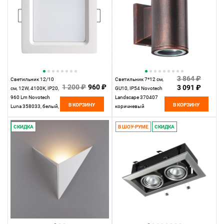
3 864 ₽
Светильник 12/10
Светильник 7*12 см,
1 200 ₽
960 ₽
3 091 ₽
см, 12W, 4100К, IP20,
GU10, IP54 Novotech
960 Lm Novotech
Landscape 370407
В КОРЗИНУ
В КОРЗИНУ
Luna 358033, белый,
коричневый
дневной свет
СКИДКА
В ШОУ-РУМЕ
СКИДКА