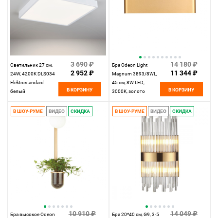
3 690 ₽
14 180 ₽
Светильник 27 см,
Бра Odeon Light
2 952 ₽
11 344 ₽
24W, 4200K DLS034
Magnum 3893/8WL,
Elektrostandard
45 см, 8W LED,
В КОРЗИНУ
В КОРЗИНУ
белый
3000K, золото
В ШОУ-РУМЕ
ВИДЕО
СКИДКА
В ШОУ-РУМЕ
ВИДЕО
СКИДКА
10 910 ₽
14 049 ₽
Бра высокое Odeon
Бра 20*40 см, G9, 3-5