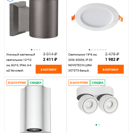
3 014 ₽
2 478 ₽
Уличный настенный
Светильник 19*4 см,
2 411 ₽
1 982 ₽
светильник 12*10
20W, 3000К, IP 20
см, GU10, IP44, 4-6
NOVOTECH LUNA
В КОРЗИНУ
В КОРЗИНУ
м2 Novotech
357575 белый,
Landscape 370357,
теплый свет
серый
В ШОУ-РУМЕ
СКИДКА
В ШОУ-РУМЕ
СКИДКА