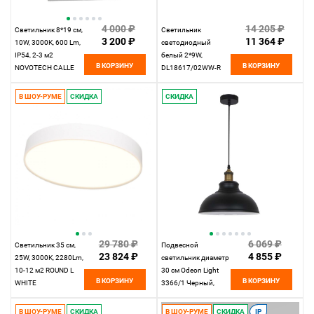
4 000 ₽
14 205 ₽
Светильник 8*19 см,
Светильник
3 200 ₽
11 364 ₽
10W, 3000К, 600 Lm,
светодиодный
IP54, 2-3 м2
белый 2*9W,
В КОРЗИНУ
В КОРЗИНУ
NOVOTECH CALLE
DL18617/02WW-R
357519, LED, 10W,
White DIM
белый
диммируемый
В ШОУ-РУМЕ
СКИДКА
СКИДКА
29 780 ₽
6 069 ₽
Светильник 35 см,
Подвесной
23 824 ₽
4 855 ₽
25W, 3000К, 2280Lm,
светильник диаметр
10-12 м2 ROUND L
30 см Odeon Light
В КОРЗИНУ
В КОРЗИНУ
WHITE
3366/1 Черный,
бронза
В ШОУ-РУМЕ
СКИДКА
В ШОУ-РУМЕ
СКИДКА
IP