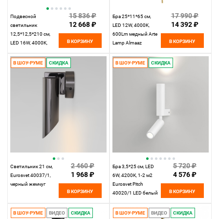
15 836 ₽
17 990 ₽
Подвесной
Бра 25*11*65 см,
12 668 ₽
14 392 ₽
светильник
LED 12W, 4000K,
12,5*12,5*210 см,
600Lm медный Arte
В КОРЗИНУ
В КОРЗИНУ
LED 16W, 4000K,
Lamp Almaaz
Хром MODESTYLE
A2564AP-1PB
MS.1120.2 CR
В ШОУ-РУМЕ
СКИДКА
В ШОУ-РУМЕ
СКИДКА
2 460 ₽
5 720 ₽
Светильник 21 см,
Бра 3,5*25 см, LED
1 968 ₽
4 576 ₽
Eurosvet 40037/1,
6W, 4200К, 1-2 м2
черный жемчуг
Eurosvet Pitch
В КОРЗИНУ
В КОРЗИНУ
40020/1 LED белый
В ШОУ-РУМЕ
ВИДЕО
СКИДКА
В ШОУ-РУМЕ
ВИДЕО
СКИДКА