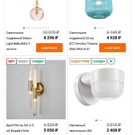
10 370 ₽
6 160 ₽
Светильник
Светильник
8 296 ₽
4 928 ₽
подвесной Odeon
подвесной 20 см,
Light Bella 4862/1,
Е27 Omnilux Triscina
В КОРЗИНУ
В КОРЗИНУ
золото
OML-99416-01
бронза/голубой
ХИТ!
ВИДЕО
СКИДКА
В ШОУ-РУМЕ
СКИДКА
IP
6 320 ₽
3 010 ₽
Бра 6*39 см, G4, 2-3
Настенный
5 056 ₽
2 408 ₽
м2 Bogate's Sole
светильник LED