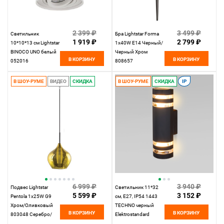
2 399 ₽
3 499 ₽
Светильник
Бра Lightstar Forma
1 919 ₽
2 799 ₽
10*10*13 cм Lightstar
1х40W E14 Черный/
BINOCO UNO белый
Черный Хром
В КОРЗИНУ
В КОРЗИНУ
052016
808657
В ШОУ-РУМЕ
ВИДЕО
СКИДКА
В ШОУ-РУМЕ
СКИДКА
IP
6 999 ₽
3 940 ₽
Подвес Lightstar
Светильник 11*32
5 599 ₽
3 152 ₽
Pentola 1х25W G9
см, Е27, IP54 1443
Хром/Оливковый
TECHNO черный
В КОРЗИНУ
В КОРЗИНУ
803048 Серебро/
Elektrostandard
Оливковый