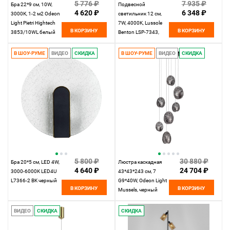
5 776 ₽
7 935 ₽
Бра 22*9 см, 10W,
Подвесной
4 620 ₽
6 348 ₽
3000К, 1-2 м2 Odeon
светильник 12 см,
Light Pietri Hightech
7W, 4000K, Lussole
В КОРЗИНУ
В КОРЗИНУ
3853/10WL белый
Benton LSP-7343,
золото, звезное
небо
В ШОУ-РУМЕ
ВИДЕО
СКИДКА
В ШОУ-РУМЕ
ВИДЕО
СКИДКА
5 800 ₽
30 880 ₽
Бра 20*5 см, LED 4W,
Люстра каскадная
4 640 ₽
24 704 ₽
3000-6000K LED4U
43*43*243 см, 7
L7366-2 BK черный
G9*40W, Odeon Light
В КОРЗИНУ
В КОРЗИНУ
Mussels, черный
5038/7
ВИДЕО
СКИДКА
СКИДКА