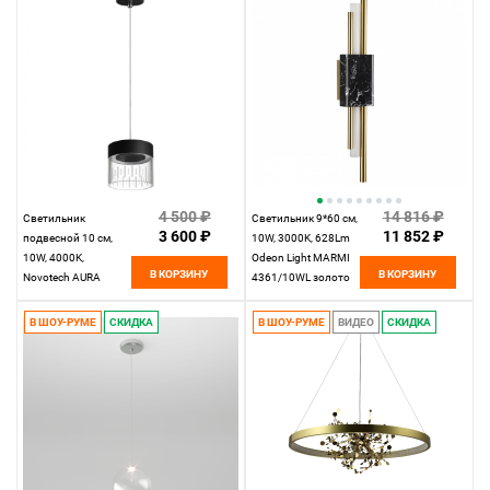
4 500 ₽
14 816 ₽
Светильник
Светильник 9*60 см,
3 600 ₽
11 852 ₽
подвесной 10 см,
10W, 3000K, 628Lm
10W, 4000K,
Odeon Light MARMI
В КОРЗИНУ
В КОРЗИНУ
Novotech AURA
4361/10WL золото
359006, черный
В ШОУ-РУМЕ
СКИДКА
В ШОУ-РУМЕ
ВИДЕО
СКИДКА