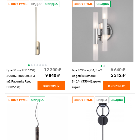
золотой V000135
золото 13360Лм
В ШОУ-РУМЕ
ВИДЕО
СКИДКА
В ШОУ-РУМЕ
СКИДКА
пульт ДУ 220V
SHIOTO
12 300 ₽
6 640 ₽
Бра 60 см, LED 12W,
Бра 8*35 см, G4, 3 м2
9 840 ₽
5 312 ₽
3000K, 1800Lm, 2-3
Bogate's Bastone
м2 Favourite Reed
346/4 (550/4) хром/
В КОРЗИНУ
В КОРЗИНУ
3002-1W,
акрил
D70*W50*H600,
каркас светильника
В ШОУ-РУМЕ
СКИДКА
В ШОУ-РУМЕ
ВИДЕО
СКИДКА
в цвете никель