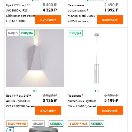
5 400 ₽
2 490 ₽
Бра 22*21 см, LED
Светильник
4 320 ₽
1 992 ₽
3W, 3000К, IP20
встраиваемый
Elektrostandard Parete
Maytoni Metal DL008-
В КОРЗИНУ
В КОРЗИНУ
LED MRL 1008
2-02-S, черный/
белый
серый, вр 9,5*21,5
см
ВИДЕО
СКИДКА
СКИДКА
3 920 ₽
6 499 ₽
Бра 14*7 см, 2*2W,
Подвесной
3 136 ₽
5 199 ₽
4000K Crystal Lux
светильник Lightstar
CLT 225W WH Белый
Cilino 756016, белый
В КОРЗИНУ
В КОРЗИНУ
В ШОУ-РУМЕ
ВИДЕО
СКИДКА
В ШОУ-РУМЕ
СКИДКА
IP