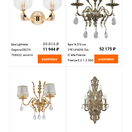
39 814 ₽
Бра Lightstar
Бра *4,5*4 см,
52 175 ₽
11 944 ₽
Osgona DELTA
2*E14*40W, Dio
706622, золото
D`arte Firenze
В КОРЗИНУ
В КОРЗИНУ
Firenze E 2.1.2.600
CG, Золото