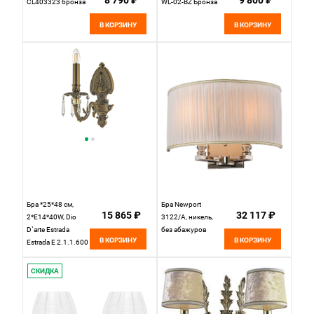
8 790 ₽
9 800 ₽
CL403323 бронза
WL-02-BZ Бронза
В КОРЗИНУ
В КОРЗИНУ
Бра *25*48 см,
Бра Newport
15 865 ₽
32 117 ₽
2*E14*40W, Dio
3122/A, никель,
D`arte Estrada
без абажуров
В КОРЗИНУ
В КОРЗИНУ
Estrada E 2.1.1.600
A, Золото
СКИДКА