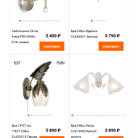
Светильник 29 см,
Бра Citilux Идальго
5 400 ₽
5 790 ₽
Freya FR2190WL-
CL434321, бронза
01N, никель
В КОРЗИНУ
В КОРЗИНУ
Бра 15*27 см,
Бра Citilux Латур
5 890 ₽
5 890 ₽
1*Е27 Citilux
CL413420 белый/
CL420313 Гаруда
золото