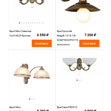
Бра Citilux Севилья
Бра Favourite
6 590 ₽
7 200 ₽
CL414323 бронза
Magrib 1214-1W,
D280*W225*H170,
В КОРЗИНУ
В КОРЗИНУ
золотисто-
коричневый
Бра Citilux
Бра Freya FR2012-