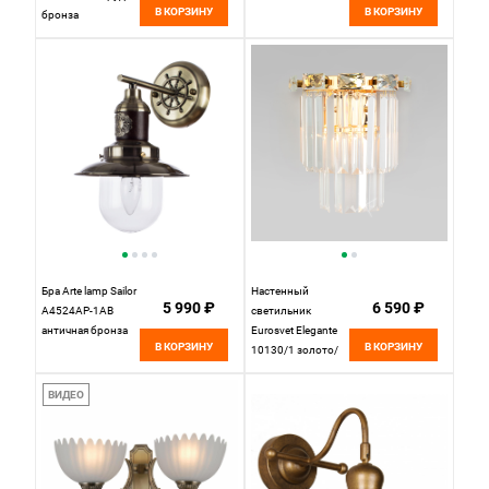
В КОРЗИНУ
В КОРЗИНУ
бронза
Бра Arte lamp Sailor
Настенный
5 990 ₽
6 590 ₽
A4524AP-1AB
светильник
античная бронза
Eurosvet Elegante
В КОРЗИНУ
В КОРЗИНУ
10130/1 золото/
прозрачный
хрусталь Strotskis
ВИДЕО