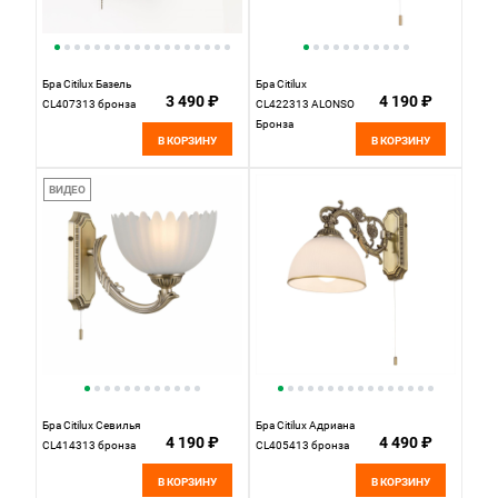
Бра Citilux Базель
Бра Citilux
3 490 ₽
4 190 ₽
CL407313 бронза
CL422313 ALONSO
Бронза
В КОРЗИНУ
В КОРЗИНУ
ВИДЕО
Бра Citilux Севилья
Бра Citilux Адриана
4 190 ₽
4 490 ₽
CL414313 бронза
CL405413 бронза
В КОРЗИНУ
В КОРЗИНУ