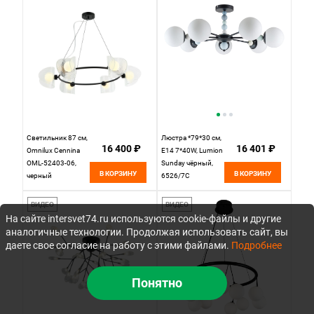
Светильник 87 см,
Люстра *79*30 см,
16 400 ₽
16 401 ₽
Omnilux Cennina
E14 7*40W, Lumion
OML-52403-06,
Sunday чёрный,
В КОРЗИНУ
В КОРЗИНУ
черный
6526/7C
ВИДЕО
ВИДЕО
На сайте intersvet74.ru используются cookie-файлы и другие
аналогичные технологии. Продолжая использовать сайт, вы
даете свое согласие на работу с этими файлами.
Подробнее
Понятно