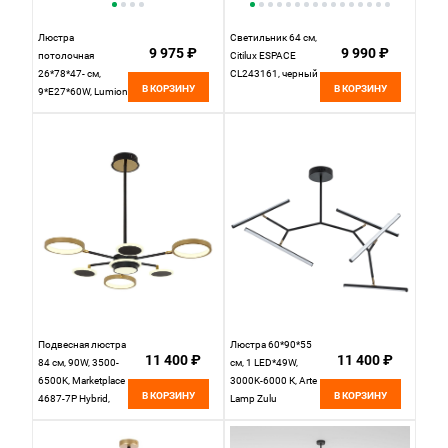
Люстра
Светильник 64 см,
9 975 ₽
9 990 ₽
потолочная
Citilux ESPACE
26*78*47- см,
CL243161, черный
В КОРЗИНУ
В КОРЗИНУ
9*E27*60W, Lumion
Elrona 8375/9C,
черный; латунь
Подвесная люстра
Люстра 60*90*55
11 400 ₽
11 400 ₽
84 см, 90W, 3500-
см, 1 LED*49W,
6500K, Marketplace
3000K-6000 К, Arte
В КОРЗИНУ
В КОРЗИНУ
4687-7P Hybrid,
Lamp Zulu
черный-золото
A2170PL-49BK,
Черный