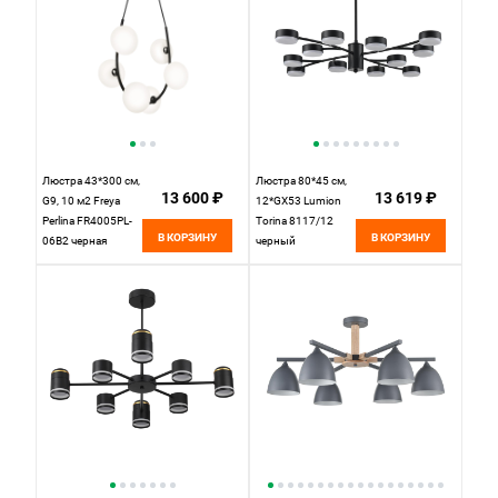
Люстра 43*300 см,
Люстра 80*45 см,
13 600 ₽
13 619 ₽
G9, 10 м2 Freya
12*GX53 Lumion
Perlina FR4005PL-
Torina 8117/12
В КОРЗИНУ
В КОРЗИНУ
06B2 черная
черный