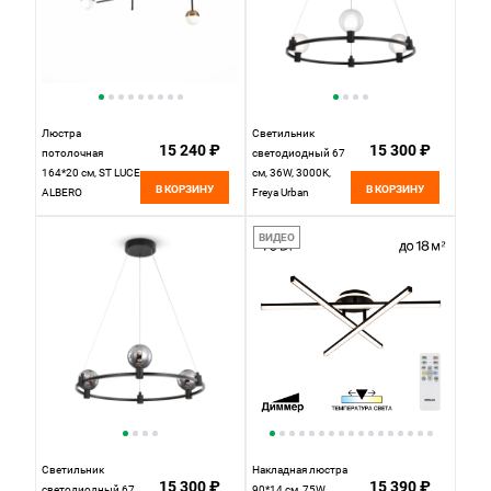
Люстра
Светильник
15 240 ₽
15 300 ₽
потолочная
светодиодный 67
164*20 см, ST LUCE
см, 36W, 3000K,
В КОРЗИНУ
В КОРЗИНУ
ALBERO
Freya Urban
SL1507.422.06
FR4005PL-03B1,
Черный
черный
ВИДЕО
Светильник
Накладная люстра
15 300 ₽
15 390 ₽
светодиодный 67
90*14 см, 75W,