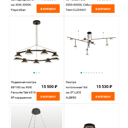
см, 36W, 3000K,
3000-6000K, Citilux
В КОРЗИНУ
В КОРЗИНУ
Freya Urban
Trent CL203631
FR4005PL-03B,
черный
черный
Подвесная люстра
Люстра
15 500 ₽
15 530 ₽
88*180 см, 90W,
потолочная 164
Favourite Tatti 4516-
см, ST LUCE
В КОРЗИНУ
В КОРЗИНУ
9P окрашенное
ALBERO
золото/черный
SL1507.422.09
Черный