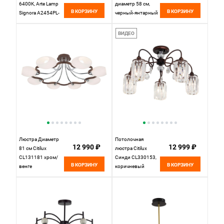
6400K, Arte Lamp
диаметр 58 см,
В КОРЗИНУ
В КОРЗИНУ
Signora A2454PL-
черный-янтарный
8BK, Черный
ВИДЕО
Люстра Диаметр
Потолочная
12 990 ₽
12 999 ₽
81 см Citilux
люстра Citilux
CL131181 хром/
Синди CL330153,
В КОРЗИНУ
В КОРЗИНУ
венге
коричневый