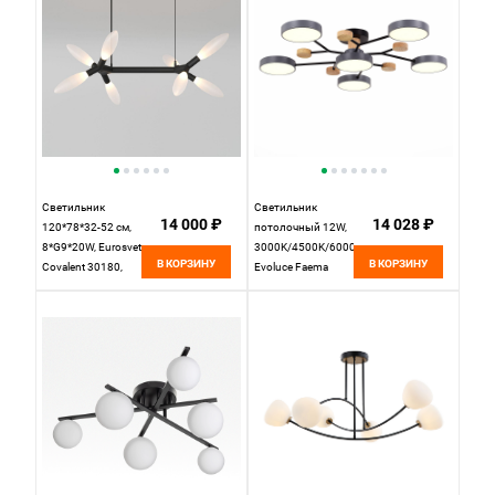
Светильник
Светильник
14 000 ₽
14 028 ₽
120*78*32-52 см,
потолочный 12W,
8*G9*20W, Eurosvet
3000K/4500K/6000K,
В КОРЗИНУ
В КОРЗИНУ
Covalent 30180,
Evoluce Faema
черный, a069156
SLE6006-702-06
Серый