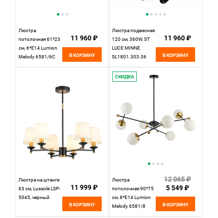
Люстра
Люстра подвесная
11 960 ₽
11 960 ₽
потолочная 61*23
120 см, 360W, ST
см, 6*E14 Lumion
LUCE MINNE
В КОРЗИНУ
В КОРЗИНУ
Melody 6581/6C
SL1801.303.06
черный, золотой
Античная бронза
СКИДКА
12 065 ₽
Люстра на штанге
Люстра
11 999 ₽
5 549 ₽
63 см, Lussole LSP-
потолочная 90*75
5045, черный
см, 8*E14 Lumion
В КОРЗИНУ
В КОРЗИНУ
Melody 6581/8
черный, золотой