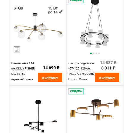
СКИДКА
14 837 ₽
Светильник 114
Люстра подвесная
14 690 ₽
8 011 ₽
см, Citilux FISHER
*67*120-120 см,
CL218163,
1*LED*28W, 3000K,
В КОРЗИНУ
В КОРЗИНУ
черный-бронза
Lumion Vinora
8341/28L, черный
СКИДКА