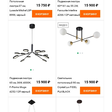
Потолочная
Подвесная люстра
15 750 ₽
15 900 ₽
люстра 37 см,
60*161 см, 55.2W,
Lussole Mitchel LSP-
Favourite Interline
В КОРЗИНУ
В КОРЗИНУ
8996, черный
4266-12P матовый
черный,
прозрачный акрил
ВИДЕО
с узором, текстура
дерева
Подвесная люстра
Светильник
15 900 ₽
15 900 ₽
65 см, 36W, 4000K,
потолочный 90 см,
F-Promo Mugs
Crystal Lux FIDEL
В КОРЗИНУ
В КОРЗИНУ
4252-12P, черный
PL4 BLACK
Черный/Бронза