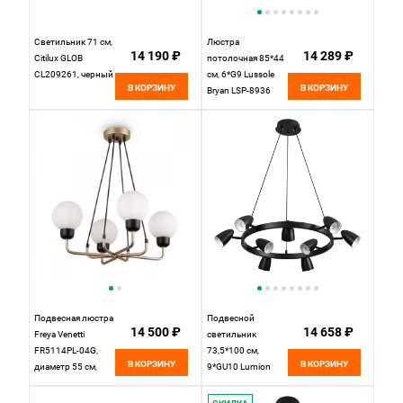
Светильник 71 см,
Люстра
14 190 ₽
14 289 ₽
Citilux GLOB
потолочная 85*44
CL209261, черный
см, 6*G9 Lussole
В КОРЗИНУ
В КОРЗИНУ
Bryan LSP-8936
черный\бронзовый
Подвесная люстра
Подвесной
14 500 ₽
14 658 ₽
Freya Venetti
светильник
FR5114PL-04G,
73,5*100 см,
В КОРЗИНУ
В КОРЗИНУ
диаметр 55 см,
9*GU10 Lumion
золото-черный
Ilmina 8237/9
черный