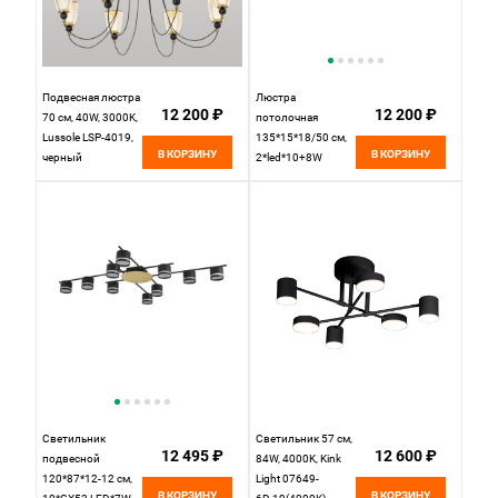
Подвесная люстра
Люстра
12 200 ₽
12 200 ₽
70 см, 40W, 3000K,
потолочная
Lussole LSP-4019,
135*15*18/50 см,
В КОРЗИНУ
В КОРЗИНУ
черный
2*led*10+8W
4000K Lussole Hart
LSP-7207 черный
Светильник
Светильник 57 см,
12 495 ₽
12 600 ₽
подвесной
84W, 4000K, Kink
120*87*12-12 см,
Light 07649-
В КОРЗИНУ
В КОРЗИНУ