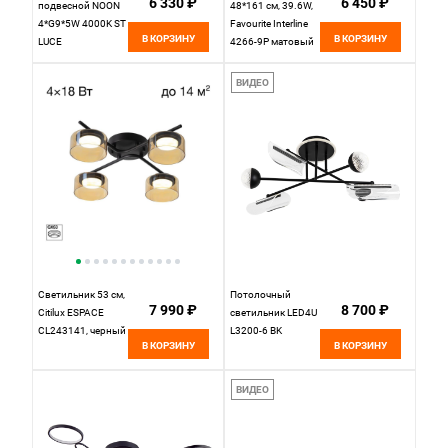
6 330 ₽
6 450 ₽
подвесной NOON
48*161 см, 39.6W,
4*G9*5W 4000K ST
Favourite Interline
В КОРЗИНУ
В КОРЗИНУ
LUCE
4266-9P матовый
SL1521.403.04
черный,
черный
прозрачный акрил
ВИДЕО
с узором, текстура
дерева
Светильник 53 см,
Потолочный
7 990 ₽
8 700 ₽
Citilux ESPACE
cветильник LED4U
CL243141, черный
L3200-6 BK
В КОРЗИНУ
В КОРЗИНУ
ВИДЕО