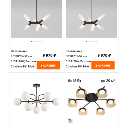
Светильник
Светильник
9 970 ₽
9 970 ₽
80*80*32-52 см,
80*80*32-52 см,
6*G9*20W, Eurosvet
6*G9*20W, Eurosvet
В КОРЗИНУ
В КОРЗИНУ
Covalent 30180/6,
Covalent 30180/6,
черный, a069153
черный, a069153