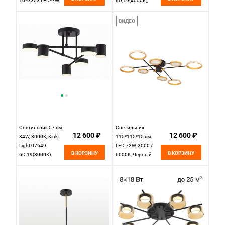
10*GX53 LED*7W,
6D,19(4000K),
Lumion Benua
черный
LUM8304/10C,
ВИДЕО
черный; золотой
Светильник 57 см,
Светильник
12 600 ₽
12 600 ₽
84W, 3000K, Kink
115*115*15 см,
Light 07649-
LED 72W, 3000 /
В КОРЗИНУ
В КОРЗИНУ
6D,19(3000K),
6000K, Черный
черный
LED4U L3123-8