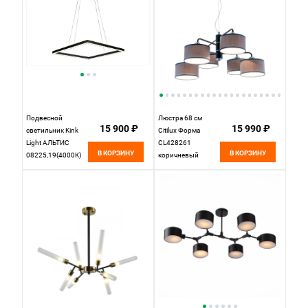
Подвесной
Люстра 68 см
15 900 ₽
15 990 ₽
светильник Kink
Citilux Форма
Light АЛЬТИС
CL428261
В КОРЗИНУ
В КОРЗИНУ
08225,19(4000K)
коричневый
черный