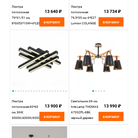
Люстра
Люстра
13 640 ₽
13 734 ₽
потолочная
потолочная
79*31/51 см,
79,5*35 см, 6*E27
В КОРЗИНУ
В КОРЗИНУ
8*GX53*10W+4*LED*5W
Lumion COLANGE
2700K Lumion
8096/6C серый
Virsava 8234/8C
черный
Люстра
Светильник 66 см,
13 900 ₽
13 990 ₽
потолочная 60*60
Arte Lamp THOMAS
см, 36W,
A7032PL-6BK,
В КОРЗИНУ
В КОРЗИНУ
3000K/4000K/6000K
черный-дерево
ST LUCE SAMENTO
SL933.402.06
Черный