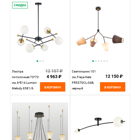
СКИДКА
12 107 ₽
Люстра
Светильник 101
12 150 ₽
4 963 ₽
потолочная 73*73
см, Freya Hats
см, 6*E14 Lumion
FR5370CL-04B,
В КОРЗИНУ
В КОРЗИНУ
Melody 6581/6
черный
черный, золотой