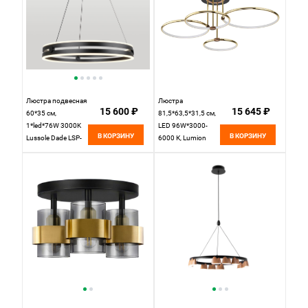
Люстра подвесная
Люстра
15 600 ₽
15 645 ₽
60*35 см,
81,5*63,5*31,5 см,
1*led*76W 3000K
LED 96W*3000-
В КОРЗИНУ
В КОРЗИНУ
Lussole Dade LSP-
6000 К, Lumion
7249 черный
Ursula золотой,
коричневый,
5283/96CL