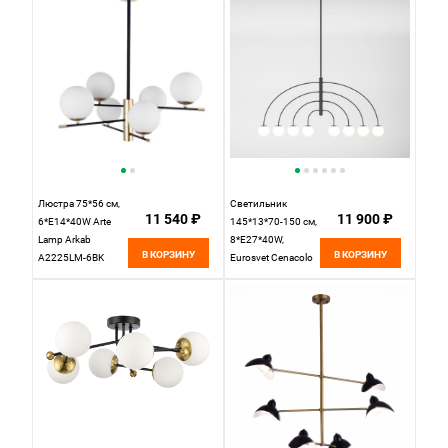
Люстра 75*56 см,
Светильник
11 540 ₽
11 900 ₽
6*E14*40W Arte
145*13*70-150 см,
Lamp Arkab
8*E27*40W,
В КОРЗИНУ
В КОРЗИНУ
A2225LM-6BK
Eurosvet Cenacolo
черный
30179/8, черный,
a069122