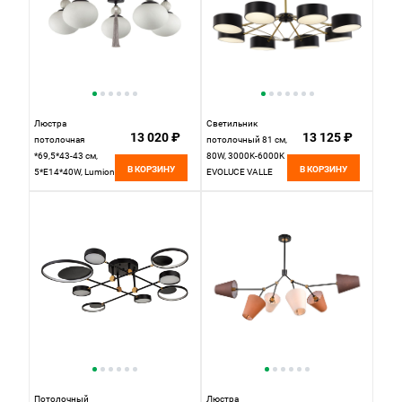
Люстра
Светильник
13 020 ₽
13 125 ₽
потолочная
потолочный 81 см,
*69,5*43-43 см,
80W, 3000K-6000K
В КОРЗИНУ
В КОРЗИНУ
5*E14*40W, Lumion
EVOLUCE VALLE
Gloriya
SLE6005-402-08
LUM8273/5C,
Черный,
черный; серый
Золотистый
Потолочный
Люстра