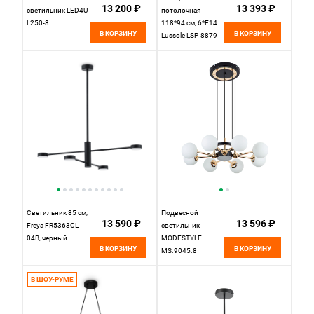
13 200 ₽
13 393 ₽
светильник LED4U
потолочная
L250-8
118*94 см, 6*E14
В КОРЗИНУ
В КОРЗИНУ
Lussole LSP-8879
черный
Светильник 85 см,
Подвесной
13 590 ₽
13 596 ₽
Freya FR5363CL-
светильник
04B, черный
MODESTYLE
В КОРЗИНУ
В КОРЗИНУ
MS.9045.8
В ШОУ-РУМЕ