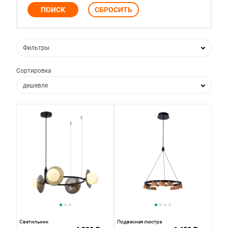
Фильтры
Сортировка
дешевле
дороже
по популярности
по новизне
Светильник
Подвесная люстра