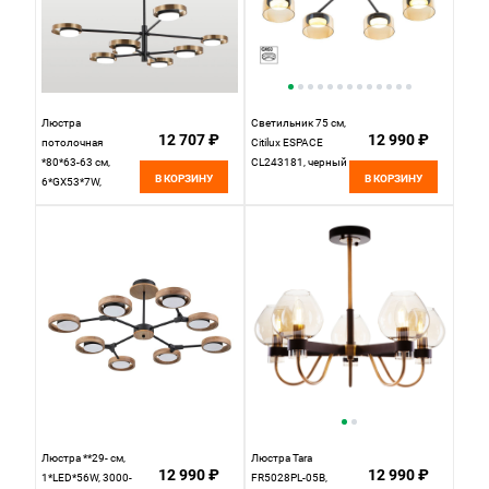
Люстра
Светильник 75 см,
12 707 ₽
12 990 ₽
потолочная
Citilux ESPACE
*80*63-63 см,
CL243181, черный
В КОРЗИНУ
В КОРЗИНУ
6*GX53*7W,
Lussole Gilbert LSP-
6061, черный
Люстра **29- см,
Люстра Tara
12 990 ₽
12 990 ₽
1*LED*56W, 3000-
FR5028PL-05B,