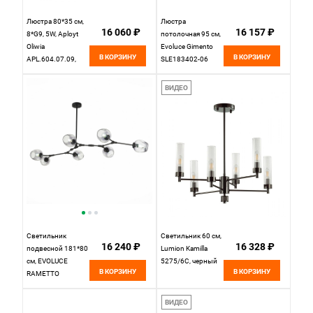
Люстра 80*35 см,
Люстра
16 060 ₽
16 157 ₽
8*G9, 5W, Aployt
потолочная 95 см,
Oliwia
Evoluce Gimento
В КОРЗИНУ
В КОРЗИНУ
APL.604.07.09,
SLE183402-06
черный
Черный
ВИДЕО
Светильник
Светильник 60 см,
16 240 ₽
16 328 ₽
подвесной 181*80
Lumion Kamilla
см, EVOLUCE
5275/6C, черный
В КОРЗИНУ
В КОРЗИНУ
RAMETTO
SLE154843-07
Черный
ВИДЕО