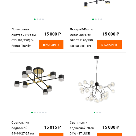
Потолочная
Люстра F-Promo
15 000 ₽
15 000 ₽
люстра 77*36 см,
Ducan 3094-6P,
6*GU10, 35W, F-
D900*H490/790,
В КОРЗИНУ
В КОРЗИНУ
Promo Trandy
каркас черного
4618-6C, черный
цвета, плафоны
матовый
разных форм и
размеров,
рассеиватели из
белого акрила
Светильник
Светильник
15 015 ₽
15 030 ₽
подвесной
подвесной 78 см,
94*94*27-27 см,
54W - ST LUCE