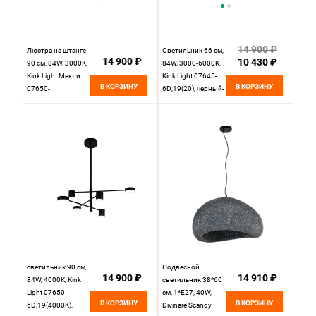
14 900 ₽
Люстра на штанге
Светильник 66 см,
14 900 ₽
10 430 ₽
90 см, 84W, 3000K,
84W, 3000-6000K,
Kink Light Мекли
Kink Light 07645-
В КОРЗИНУ
В КОРЗИНУ
07650-
6D,19(20), черный-
6D,19(3000K),
бронза
черный
светильник 90 см,
Подвесной
14 900 ₽
14 910 ₽
84W, 4000K, Kink
светильник 38*60
Light 07650-
см, 1*E27, 40W,
В КОРЗИНУ
В КОРЗИНУ
6D,19(4000K),
Divinare Scandy