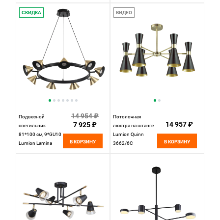
черный
2245/06 SP-1,
Черный
СКИДКА
ВИДЕО
14 954 ₽
Подвесной
Потолочная
14 957 ₽
7 925 ₽
светильник
люстра на штанге
81*100 см, 9*GU10
Lumion Quinn
В КОРЗИНУ
В КОРЗИНУ
Lumion Lamina
3662/6C
8233/9 черный,
золотой