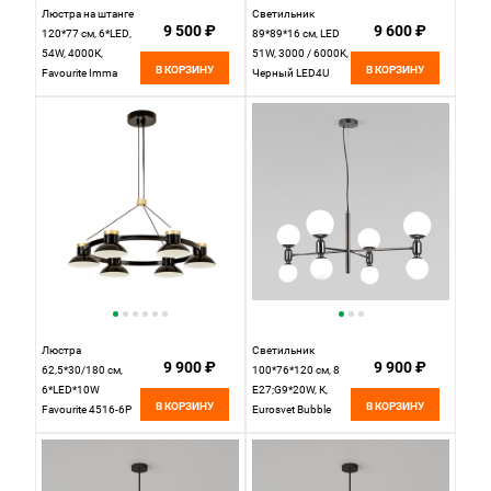
Люстра на штанге
Светильник
9 500 ₽
9 600 ₽
120*77 см, 6*LED,
89*89*16 см, LED
54W, 4000К,
51W, 3000 / 6000K,
В КОРЗИНУ
В КОРЗИНУ
Favourite Imma
Черный LED4U
4375-6P черный
L3123-6
Люстра
Светильник
9 900 ₽
9 900 ₽
62,5*30/180 см,
100*76*120 см, 8
6*LED*10W
E27;G9*20W, К,
В КОРЗИНУ
В КОРЗИНУ
Favourite 4516-6P
Eurosvet Bubble
черный/золото
30182/8, черный
жемчуг