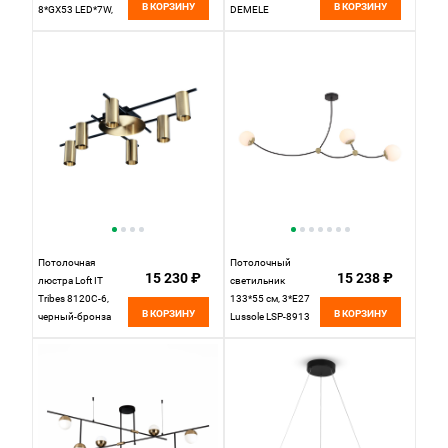
В КОРЗИНУ
В КОРЗИНУ
8*GX53 LED*7W,
DEMELE
Lumion Leniana
SL376.403.27
LUM8307/8C,
Черный
черный; золотой
Потолочная
Потолочный
15 230 ₽
15 238 ₽
люстра Loft IT
светильник
Tribes 8120C-6,
133*55 см, 3*E27
В КОРЗИНУ
В КОРЗИНУ
черный-бронза
Lussole LSP-8913
черный