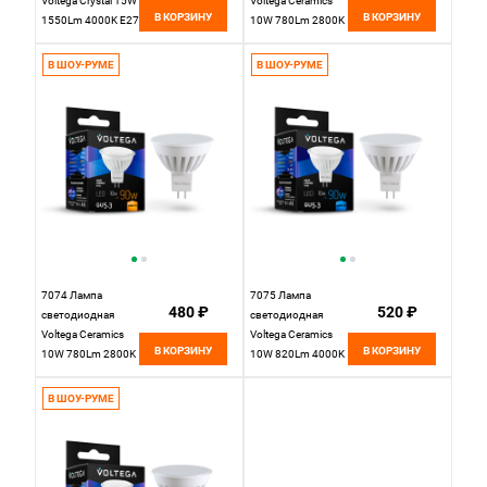
Voltega Crystal 15W
Voltega Ceramics
В КОРЗИНУ
В КОРЗИНУ
1550Lm 4000K E27
10W 780Lm 2800K
GU10
В ШОУ-РУМЕ
В ШОУ-РУМЕ
7074 Лампа
7075 Лампа
480 ₽
520 ₽
светодиодная
светодиодная
Voltega Ceramics
Voltega Ceramics
В КОРЗИНУ
В КОРЗИНУ
10W 780Lm 2800K
10W 820Lm 4000K
GU5.3
GU5.3
В ШОУ-РУМЕ