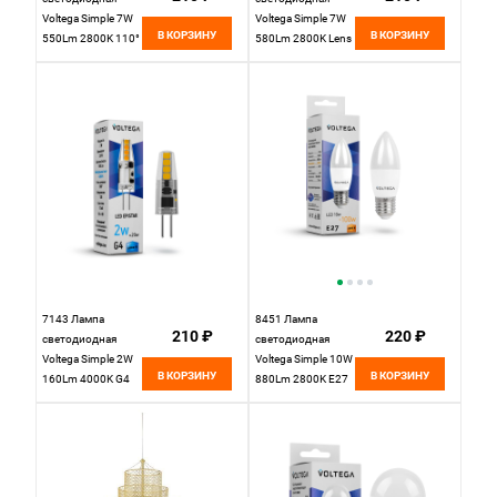
Voltega Simple 7W
Voltega Simple 7W
В КОРЗИНУ
В КОРЗИНУ
550Lm 2800K 110°
580Lm 2800K Lens
GU5.3
38° GU5.3
7143 Лампа
8451 Лампа
210 ₽
220 ₽
светодиодная
светодиодная
Voltega Simple 2W
Voltega Simple 10W
В КОРЗИНУ
В КОРЗИНУ
160Lm 4000K G4
880Lm 2800K E27