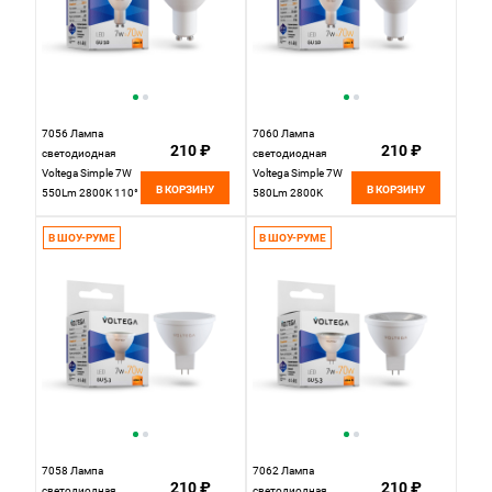
7056 Лампа
7060 Лампа
210 ₽
210 ₽
светодиодная
светодиодная
Voltega Simple 7W
Voltega Simple 7W
В КОРЗИНУ
В КОРЗИНУ
550Lm 2800K 110°
580Lm 2800K
GU10
38°GU10
В ШОУ-РУМЕ
В ШОУ-РУМЕ
7058 Лампа
7062 Лампа
210 ₽
210 ₽
светодиодная
светодиодная