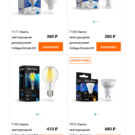
7171 Лампа
7109 Лампа
380 ₽
380 ₽
светодиодная
светодиодная
диммируемая
диммируемая
В КОРЗИНУ
В КОРЗИНУ
Voltega Simple 6W
Voltega Simple 6W
580Lm 4000K 110°
600Lm 4000K 38°
GU5.3
GU10
В ШОУ-РУМЕ
7103 Лампа
7072 Лампа
410 ₽
480 ₽
светодиодная
светодиодная