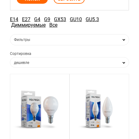
E14
E27
G4
G9
GX53
GU10
GU5.3
Диммируемые
Все
Фильтры
Сортировка
дешевле
дороже
по популярности
по новизне