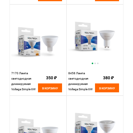
820Lm 4000K E27
7170 Лампа
8458 Лампа
350 ₽
380 ₽
светодиодная
светодиодная
диммируемая
диммируемая
В КОРЗИНУ
В КОРЗИНУ
Voltega Simple 6W
Voltega Simple 6W
550Lm 2800K 110°
600Lm 4000K 110°
GU5.3
GU10