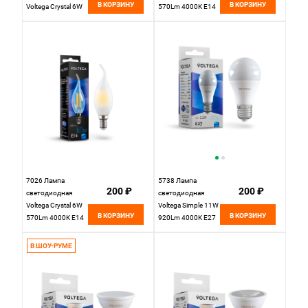
В КОРЗИНУ
В КОРЗИНУ
Voltega Crystal 6W
570Lm 4000K E14
600Lm 4000K E14
7026 Лампа
5738 Лампа
200 ₽
200 ₽
светодиодная
светодиодная
Voltega Crystal 6W
Voltega Simple 11W
В КОРЗИНУ
В КОРЗИНУ
570Lm 4000K E14
920Lm 4000K E27
В ШОУ-РУМЕ