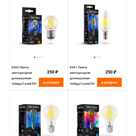
8466 Лампа
8461 Лампа
250 ₽
250 ₽
светодиодная
светодиодная
диммируемая
диммируемая
В КОРЗИНУ
В КОРЗИНУ
Voltega Crystal 5W
Voltega Crystal 5W
400Lm 3000K E27
400Lm 4000K E14