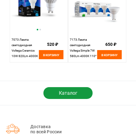
7073 Лампа
7173 Лампа
520 ₽
650 ₽
светодиодная
светодиодная
Voltega Ceramics
Voltega Simple 7W
В КОРЗИНУ
В КОРЗИНУ
10W 820Lm 4000K
580Lm 4000K 110°
GU10
GU10
Каталог
Доставка
по всей России