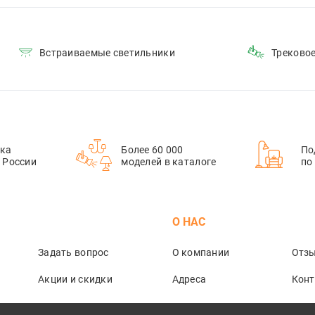
Встраиваемые светильники
Треково
ка
Более 60 000
По
й России
моделей в каталоге
по
М
О НАС
Задать вопрос
О компании
Отз
Акции и скидки
Адреса
Кон