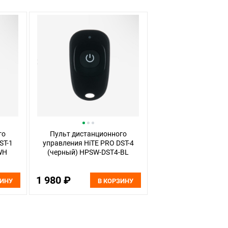
го
Пульт дистанционного
ST-1
управления HiTE PRO DST-4
WH
(черный) HPSW-DST4-BL
1 980 ₽
ЗИНУ
В КОРЗИНУ