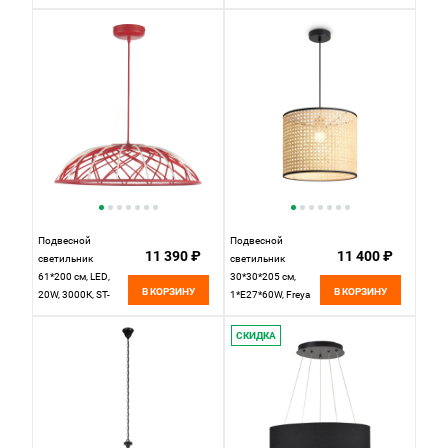
латунь
Luce BOUND
SL6016.703.01
синий
Подвесной
Подвесной
11 390 ₽
11 400 ₽
светильник
светильник
61*200 см, LED,
30*30*205 см,
В КОРЗИНУ
В КОРЗИНУ
20W, 3000К, ST-
1*E27*60W, Freya
Luce BOUND
Mixture FR5483PL-
SL6016.603.01
01B, черный
СКИДКА
красный