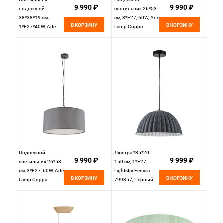
9 990 ₽
9 990 ₽
подвесной
светильник 26*53
38*38*19 см,
см, 3*E27, 60W, Arte
В КОРЗИНУ
В КОРЗИНУ
1*E27*40W, Arte
Lamp Coppa
Lamp Fleece
A4095SP-3WH,
A7097SP-1BK,
Белый
Черный
Подвесной
Люстра *35*20-
9 990 ₽
9 999 ₽
светильник 26*53
150 см, 1*E27
см, 3*E27, 60W, Arte
Lightstar Fenicia
В КОРЗИНУ
В КОРЗИНУ
Lamp Coppa
799357, Черный
A4095SP-3GY,
Серый