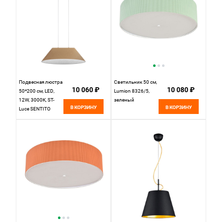
Подвесная люстра
Светильник 50 см,
10 060 ₽
10 080 ₽
50*200 см, LED,
Lumion 8326/5,
12W, 3000К, ST-
зеленый
В КОРЗИНУ
В КОРЗИНУ
Luce SENTITO
SL3001.713.01
бежевый