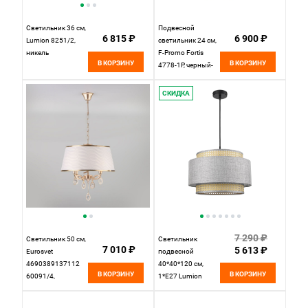
Светильник 36 см,
Подвесной
6 815 ₽
6 900 ₽
Lumion 8251/2,
светильник 24 см,
никель
F-Promo Fortis
В КОРЗИНУ
В КОРЗИНУ
4778-1P, черный-
золото
СКИДКА
7 290 ₽
Светильник 50 см,
Светильник
7 010 ₽
5 613 ₽
Eurosvet
подвесной
4690389137112
40*40*120 см,
В КОРЗИНУ
В КОРЗИНУ
60091/4,
1*E27 Lumion
перламутровое
Launa 8043/1
золото
черный