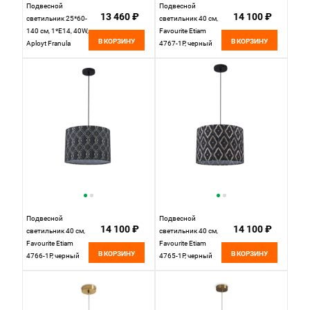
Подвесной
Подвесной
13 460 ₽
14 100 ₽
светильник 25*60-
светильник 40 см,
140 см, 1*E14, 40W,
Favourite Etiam
В КОРЗИНУ
В КОРЗИНУ
Aployt Franula
4767-1P, черный
APL.724.06.01,
золотой
Подвесной
Подвесной
14 100 ₽
14 100 ₽
светильник 40 см,
светильник 40 см,
Favourite Etiam
Favourite Etiam
В КОРЗИНУ
В КОРЗИНУ
4766-1P, черный
4765-1P, черный