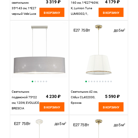
3 319 ₽
4 179 ₽
светильник
160 см, 1*Е27*60W,
35*143 см, 1*E27
K, Lumion Tune
В КОРЗИНУ
В КОРЗИНУ
черный Vele Luce
LUM8302/1,
Simonetta
бронзовый;
VL4292P01
черный
Светильник
Светильник 42 см,
4 230 ₽
5 590 ₽
подвесной 75*22
Citilux CL402030,
см, 120W, EVOLUCE
бронза
В КОРЗИНУ
В КОРЗИНУ
BRESCIA
SLE300533-03
Никель