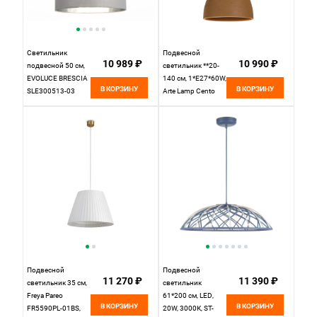
Светильник
Подвесной
10 989 ₽
10 990 ₽
подвесной 50 см,
светильник **20-
EVOLUCE BRESCIA
140 см, 1*E27*60W,
В КОРЗИНУ
В КОРЗИНУ
SLE300513-03
Arte Lamp Cento
Никель
A7082SP-1BJ,
Черный
Подвесной
Подвесной
11 270 ₽
11 390 ₽
светильник 35 см,
светильник
Freya Pareo
61*200 см, LED,
В КОРЗИНУ
В КОРЗИНУ
FR5590PL-01BS,
20W, 3000К, ST-