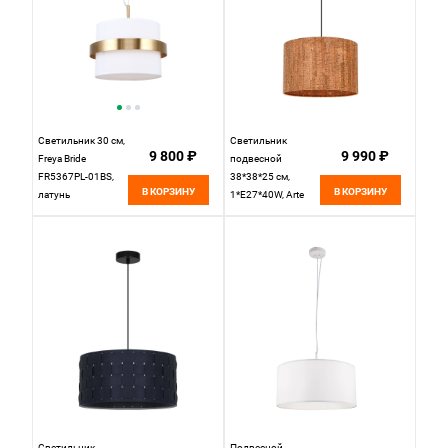
Светильник 30 см,
Светильник
9 800 ₽
9 990 ₽
Freya Bride
подвесной
FR5367PL-01BS,
38*38*25 см,
В КОРЗИНУ
В КОРЗИНУ
латунь
1*E27*40W, Arte
Lamp Straw
A7089SP-1BK,
Черный
Светильник
Подвесной