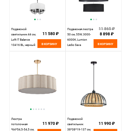
11 865 ₽
Подвесной
Подвесная люстра
11 580 ₽
8 898 ₽
светильник 44 см,
50 см, 55W, 3000-
Loft IT Balance
6000K, Lumion
В КОРЗИНУ
В КОРЗИНУ
10416 BL, черный
Ledio Sava
8373/55L, черный
Люстра
Подвесной
11 970 ₽
11 990 ₽
потолочная
светильник
*64*54,5-54,5 см,
38*38*19-137 см,