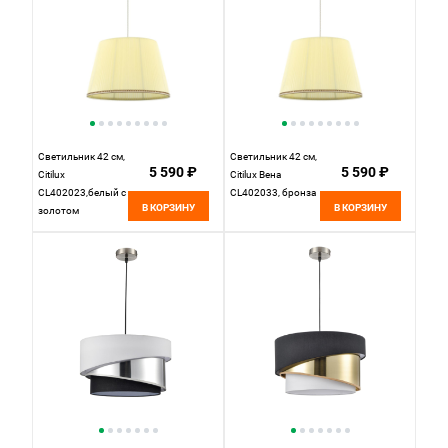
Светильник 42 см,
Светильник 42 см,
5 590 ₽
5 590 ₽
Citilux
Citilux Вена
CL402023,белый с
CL402033, бронза
В КОРЗИНУ
В КОРЗИНУ
золотом