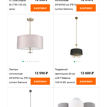
ST Luce Lingotti
потолочная
SL1759.103.03,
45*45*63 см, 5*E14
В КОРЗИНУ
В КОРЗИНУ
хром
Lumion Damona
8108/5C латунь
титаниум
Люстра
Подвесной
12 590 ₽
12 600 ₽
потолочная
светильник 44 см,
45*45*63 см, 5*E14
Loft IT Balance
В КОРЗИНУ
В КОРЗИНУ
Lumion Damona
10416 GD, золото
8109/5C латунь
титаниум