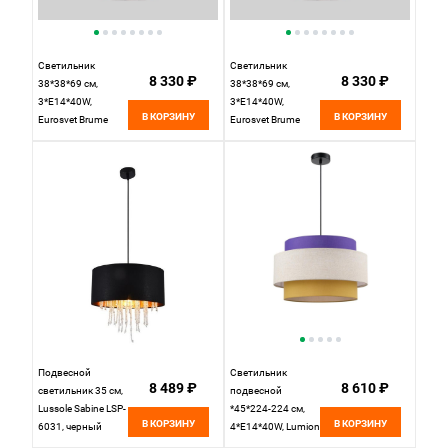
Светильник
Светильник
8 330 ₽
8 330 ₽
38*38*69 см,
38*38*69 см,
3*E14*40W,
3*E14*40W,
В КОРЗИНУ
В КОРЗИНУ
Eurosvet Brume
Eurosvet Brume
60174/3, латунь,
60174/3, латунь,
a069023
a069023
Подвесной
Светильник
8 489 ₽
8 610 ₽
светильник 35 см,
подвесной
Lussole Sabine LSP-
*45*224-224 см,
В КОРЗИНУ
В КОРЗИНУ
6031, черный
4*E14*40W, Lumion
Palermo