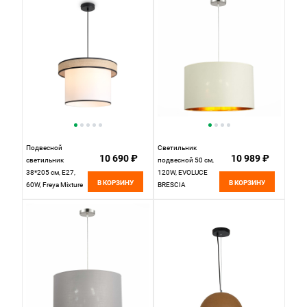
Подвесной
Светильник
10 690 ₽
10 989 ₽
светильник
подвесной 50 см,
38*205 см, E27,
120W, EVOLUCE
В КОРЗИНУ
В КОРЗИНУ
60W, Freya Mixture
BRESCIA
FR5483PL-01B2
SLE300503-03
черный
Никель