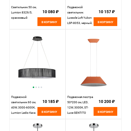
Светильник 50 см,
Подвесной
10 080 ₽
10 157 ₽
Lumion 8329/5,
светильник
оранжевый
Lussole Loft Yukon
В КОРЗИНУ
В КОРЗИНУ
LSP-8053, черный,
диаметр 35см
Подвесной
Подвесная люстра
10 185 ₽
10 200 ₽
светильник 60 см,
50*200 см, LED,
40W, 3000-6000K,
12W, 3000К, ST-
В КОРЗИНУ
В КОРЗИНУ
Lumion Ledio Kava
Luce SENTITO
8371/40L, черный
SL3001.723.01
серый