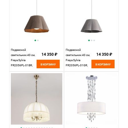
Подвесной
Подвесной
14 350 ₽
14 350 ₽
светильник 40 см,
светильник 40 см,
Freya Sylvia
Freya Sylvia
В КОРЗИНУ
В КОРЗИНУ
FR2056PL-01BR,
FR2056PL-01GR,
бронза
латунь