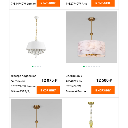
В КОРЗИНУ
В КОРЗИНУ
7*E14*40W, Lumion
1*E27*40W, Arte
Kortni LUM8287/7,
Lamp Woodstock
золотой
A7071SP-1BK,
Черный
Люстра подвесная
Светильник
12 075 ₽
12 500 ₽
*40*75- см,
48*48*69 см,
3*E27*60W, Lumion
5*E14*40W,
В КОРЗИНУ
В КОРЗИНУ
Mitrim 8374/3,
Eurosvet Brume
латунь
60174/5, латунь,
a069024