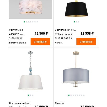
Светильник
Светильник 45 см,
12 500 ₽
12 558 ₽
48*48*69 см,
ST Luce Lingotti
5*E14*40W,
SL1759.303.03,
В КОРЗИНУ
В КОРЗИНУ
Eurosvet Brume
латунь
60174/5, латунь,
a069024
Светильник 45 см,
Люстра
12 558 ₽
12 590 ₽