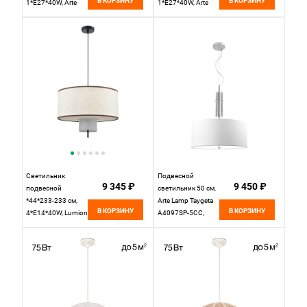
В КОРЗИНУ
В КОРЗИНУ
1*E27*40W, Arte
1*E27*40W, Arte
Lamp Straw
Lamp Charlie
A7090SP-1BK,
A5071SP-1SS,
Черный
Матовое Серебро
Светильник
Подвесной
9 345 ₽
9 450 ₽
подвесной
светильник 50 см,
*44*233-233 см,
Arte Lamp Taygeta
В КОРЗИНУ
В КОРЗИНУ
4*E14*40W, Lumion
A4097SP-5CC,
Sorento
хром
LUM8282/4,
черный