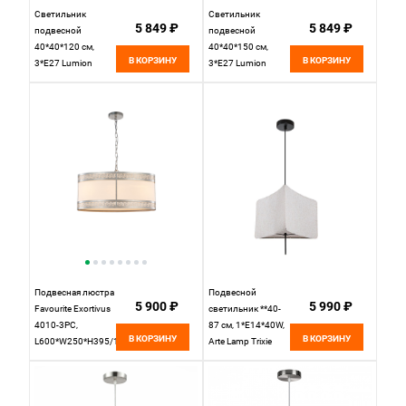
Светильник
Светильник
5 849 ₽
5 849 ₽
подвесной
подвесной
40*40*120 см,
40*40*150 см,
В КОРЗИНУ
В КОРЗИНУ
3*E27 Lumion
3*E27 Lumion
Indira 8040/3
Indira 8041/3
никель
никель
Подвесная люстра
Подвесной
5 900 ₽
5 990 ₽
Favourite Exortivus
светильник **40-
4010-3PC,
87 см, 1*E14*40W,
В КОРЗИНУ
В КОРЗИНУ
L600*W250*H395/1395,
Arte Lamp Trixie
античного
A7085SP-1BK,
серебра, плафон
Черный
из белой ткани