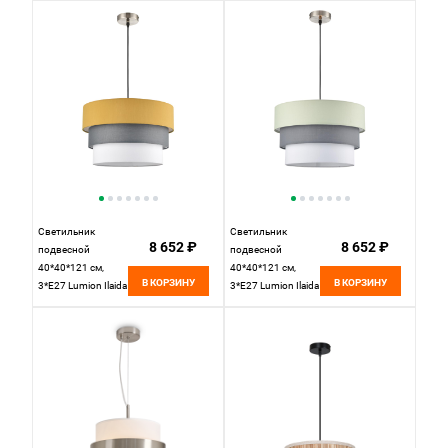
LUM8281/4,
черный
Светильник
Светильник
8 652 ₽
8 652 ₽
подвесной
подвесной
40*40*121 см,
40*40*121 см,
В КОРЗИНУ
В КОРЗИНУ
3*E27 Lumion Ilaida
3*E27 Lumion Ilaida
8038/3 никель
8039/3 никель