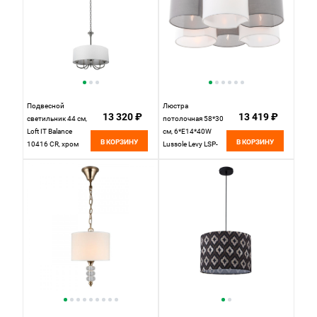
Подвесной
Люстра
13 320 ₽
13 419 ₽
светильник 44 см,
потолочная 58*30
Loft IT Balance
см, 6*E14*40W
В КОРЗИНУ
В КОРЗИНУ
10416 CR, хром
Lussole Levy LSP-
8932 белый