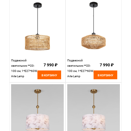
Подвесной
Подвесной
7 990 ₽
7 990 ₽
светильник **20-
светильник **20-
100 см, 1*E27*60W,
100 см, 1*E27*60W,
В КОРЗИНУ
В КОРЗИНУ
Arte Lamp
Arte Lamp
Brushwood
Brushwood
A7088SP-1BK,
A7087SP-1BK,
Черный
Черный