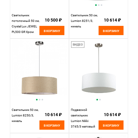
Светильник
Светильник 50 см,
10 500 ₽
10 614 ₽
потолочный 50 см,
Lumion 8251/3,
Crystal Lux JEWEL
никель
В КОРЗИНУ
В КОРЗИНУ
PL500 GR Хром
ВИДЕО
Светильник 50 см,
Подвесной
10 614 ₽
10 614 ₽
Lumion 8250/3,
светильник
никель
Lumion Nikki
В КОРЗИНУ
В КОРЗИНУ
3745/3 матовый
никель, диаметр
50 см