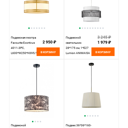
3 245 ₽
Подвесная люстра
Подвесной
2 950 ₽
1 979 ₽
Favourite Exortivus
светильник
4011-3PC,
28*175 см, 1*E27
В КОРЗИНУ
В КОРЗИНУ
L600*W250*H395/1395,
Lumion ANIMAISA
античного золота,
8002/1A черный,
плафон из белой
белый
ткани
Подвесной
Подвес 36*36*160-