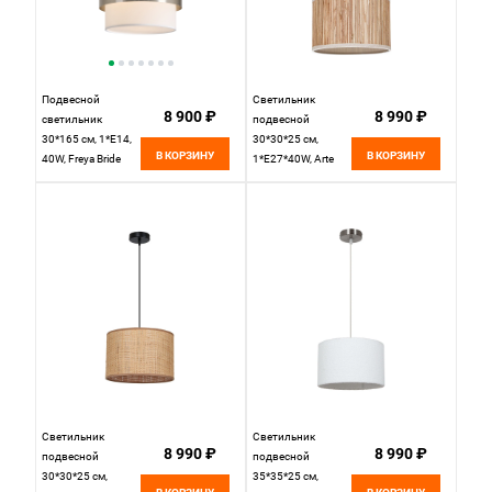
Подвесной
Светильник
8 900 ₽
8 990 ₽
светильник
подвесной
30*165 см, 1*E14,
30*30*25 см,
В КОРЗИНУ
В КОРЗИНУ
40W, Freya Bride
1*E27*40W, Arte
FR5367PL-01N
Lamp Straw
никель
A7091SP-1BK,
Черный
Светильник
Светильник
8 990 ₽
8 990 ₽
подвесной
подвесной
30*30*25 см,
35*35*25 см,