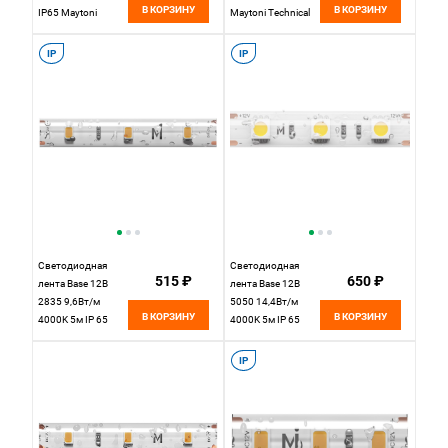
В КОРЗИНУ
В КОРЗИНУ
IP65 Maytoni
Maytoni Technical
Technical Led Strip
Led Strip 10106 ,
20005, цена за
цена за метр,
IP
IP
метр, катушкой по
катушкой по 5 м
5 м
Светодиодная
Светодиодная
515 ₽
650 ₽
лента Base 12В
лента Base 12В
2835 9,6Вт/м
5050 14,4Вт/м
В КОРЗИНУ
В КОРЗИНУ
4000K 5м IP 65
4000K 5м IP 65
201175 Maytoni
201187 Maytoni
Technical, цена за
Technical, цена за
IP
метр, катушкой по
метр, катушкой по
5 м
5 м