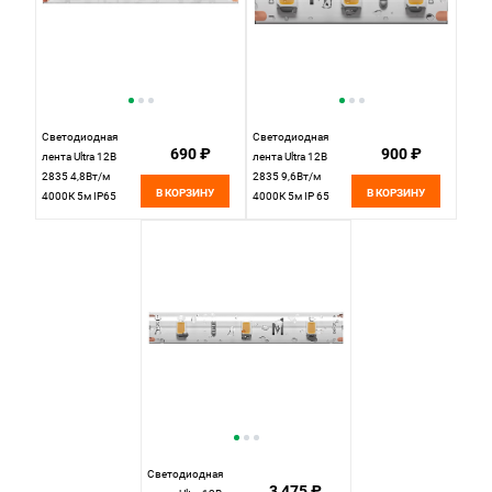
Светодиодная
Светодиодная
690 ₽
900 ₽
лента Ultra 12В
лента Ultra 12В
2835 4,8Вт/м
2835 9,6Вт/м
В КОРЗИНУ
В КОРЗИНУ
4000К 5м IP65
4000К 5м IP 65
201007 Maytoni
201035 Maytoni
Led Strip, цена за
Technical, цена за
метр, отгружается
метр, катушкой по
по 5 м
5 м
Светодиодная
3 475 ₽