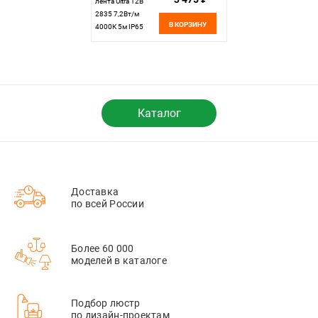
лента Ultra 12В
2835 7,2Вт/м
В КОРЗИНУ
4000К 5м IP65
201021 Maytoni
Led Strip, цена за
метр, отгружается
по 5 м
Каталог
Доставка
по всей России
Более 60 000
моделей в каталоге
Подбор люстр
по дизайн-проектам