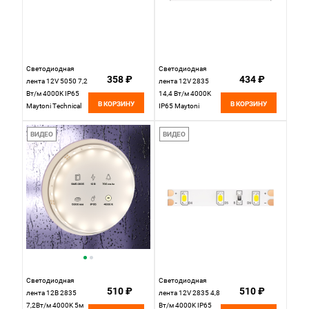
Светодиодная
Светодиодная
358 ₽
434 ₽
лента 12V 5050 7,2
лента 12V 2835
Вт/м 4000K IP65
14,4 Вт/м 4000K
В КОРЗИНУ
В КОРЗИНУ
Maytoni Technical
IP65 Maytoni
Led Strip 10124 ,
Technical Led Strip
цена за метр,
10118 , цена за
ВИДЕО
ВИДЕО
катушкой по 5 м
метр, катушкой по
5 м
Светодиодная
Светодиодная
510 ₽
510 ₽
лента 12В 2835
лента 12V 2835 4,8
7,2Вт/м 4000K 5м
Вт/м 4000K IP65