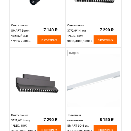
Светильник
Светильник
7 140 ₽
7 290 ₽
SMART Zoom
37*2,6*14- см,
Черный LED
1*LED, 18W,
В КОРЗИНУ
В КОРЗИНУ
1*20W 2700K-
3000/4000/5000K
6000K 800Lm
ST Luce Skyline 220
L220xW60xН205 St
ST686.596.18,
ВИДЕО
Luce SKYLINE 220
белый
ST658.496.20H
Светильник
Трековый
7 290 ₽
8 150 ₽
37*2,6*14- см,
светильник
1*LED, 18W,
SMART 60*3 см,
В КОРЗИНУ
В КОРЗИНУ
3000/4000/5000K
27W 2700K-6000K