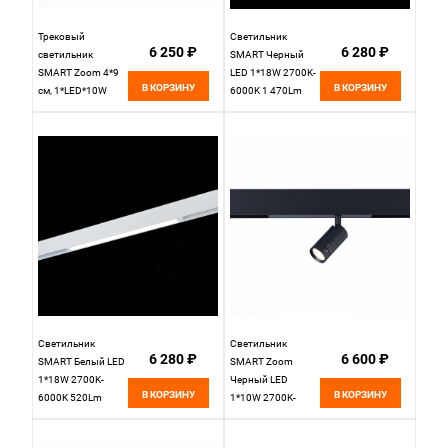
Трековый
Светильник
6 250 ₽
6 280 ₽
светильник
SMART Черный
SMART Zoom 4*9
LED 1*18W 2700K-
В КОРЗИНУ
В КОРЗИНУ
см, 1*LED*10W
6000K 1 470Lm
2700K-6000K ST
120
LUCE Skyline 220
L410xW25xH41
ST658.496.10
220 St Luce
черный
SKYLINE 220
ST657.496.18H
Светильник
Светильник
6 280 ₽
6 600 ₽
SMART Белый LED
SMART Zoom
1*18W 2700K-
Черный LED
В КОРЗИНУ
В КОРЗИНУ
6000K 520Lm
1*10W 2700K-
L410xW25xH41
6000K 780Lm
220V St Luce
L220xW50xН175