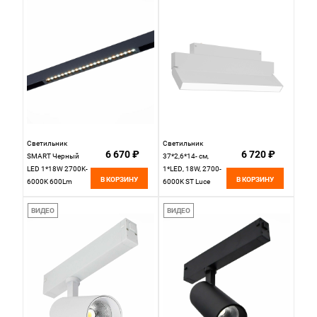
SKYLINE 220
220V St Luce
ST657.596.18H
SKYLINE 220
ST658.496.10H
Светильник
Светильник
6 670 ₽
6 720 ₽
SMART Черный
37*2,6*14- см,
LED 1*18W 2700K-
1*LED, 18W, 2700-
В КОРЗИНУ
В КОРЗИНУ
6000K 600Lm
6000K ST Luce
L410xW25xH41
Skyline 220
220V St Luce
ST685.596.18,
ВИДЕО
ВИДЕО
SKYLINE 220
белый
ST655.496.18H