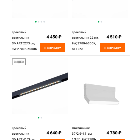
Трековый
Трековый
4 450 ₽
4 510 ₽
светильник
светильник 22 см,
SMART 22*3 см,
9W, 2700-6000K,
В КОРЗИНУ
В КОРЗИНУ
9W 2700K-6000K
ST Luce
ST LUCE SKYLINE
ST657.496.09H,
220 ST657.496.09
черный
ВИДЕО
Черный
Трековый
Светильник
4 640 ₽
4 780 ₽
светильник
37*2,6*14- см,
SMART 41*3 см,
1*LED, 9W, 2700-