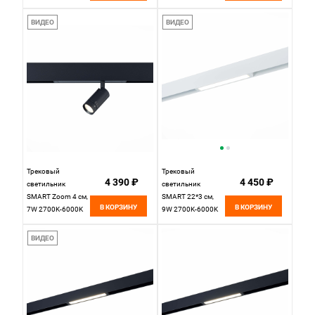
L220xW25xH130
ST686.446.09,
220V St Luce
черный
ВИДЕО
ВИДЕО
SKYLINE 220
ST686.436.09H
Трековый
Трековый
4 390 ₽
4 450 ₽
светильник
светильник
SMART Zoom 4 см,
SMART 22*3 см,
В КОРЗИНУ
В КОРЗИНУ
7W 2700K-6000K
9W 2700K-6000K
ST LUCE SKYLINE
ST LUCE SKYLINE
220 ST658.496.07
220 ST657.596.09
ВИДЕО
Черный
Белый