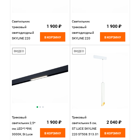
Светильник
Светильник
1 900 ₽
1 900 ₽
трековый
трековый
светодиодный
светодиодный
В КОРЗИНУ
В КОРЗИНУ
SKYLINE 220
SKYLINE 220
22*2,5*10,5 см,
22*2,5*10,5 см,
1*LED 9W 4000K
1*LED 9W 3000K
ВИДЕО
ВИДЕО
ST LUCE
ST LUCE
ST656.446.09
ST656.436.09
черный
черный
Трековый
Трековый
1 900 ₽
2 040 ₽
светильник 2,5*
светильник 6 см,
см, LED*1*9W,
ST LUCE SKYLINE
В КОРЗИНУ
В КОРЗИНУ
3000K, St Luce
220 ST508.513.01
Skyline 220
Белый