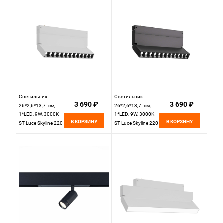
ST655.446.18H
Светильник
Светильник
3 690 ₽
3 690 ₽
26*2,6*13,7- см,
26*2,6*13,7- см,
1*LED, 9W, 3000K
1*LED, 9W, 3000K
В КОРЗИНУ
В КОРЗИНУ
ST Luce Skyline 220
ST Luce Skyline 220
ST686.536.09,
ST686.436.09,
белый
черный