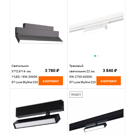
белый
черный
Светильник
Трековый
3 780 ₽
3 840 ₽
37*2,6*14- см,
светильник 22 см,
1*LED, 18W, 3000K
9W, 2700-6000K,
В КОРЗИНУ
В КОРЗИНУ
ST Luce Skyline 220
ST Luce Skyline 220
ST685.436.18,
ST378.596.09,
черный
белый
ВИДЕО