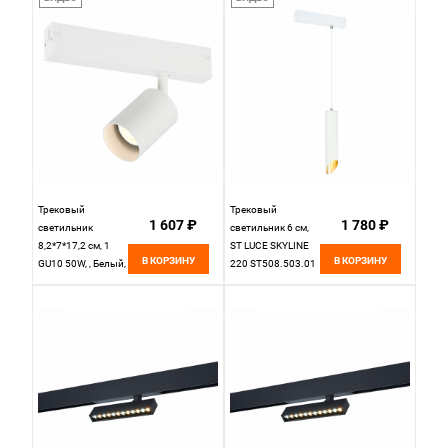
ST378.436.09
черный
Трековый
Трековый
1 607 ₽
1 780 ₽
светильник
светильник 6 см,
8,2*7*17,2 см, 1
ST LUCE SKYLINE
В КОРЗИНУ
В КОРЗИНУ
GU10 50W, , Белый,
220 ST508.503.01
St Luce Skyline 220
Белый
ST505.506.01