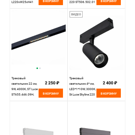
В КОРЗИНУ
В КОРЗИНУ
L220xW25xH41
220 ST506.502.01
220V St Luce
Белый
SKYLINE 220
ВИДЕО
ST657.436.09H
Трековый
Трековый
2 250 ₽
2 400 ₽
светильник 22 см,
светильник 4* см,
9W, 4000K, ST Luce
LED*1*10W, 3000K,
В КОРЗИНУ
В КОРЗИНУ
ST655.446.09H,
St Luce Skyline 220
черный
ST660.436.10,
Черный