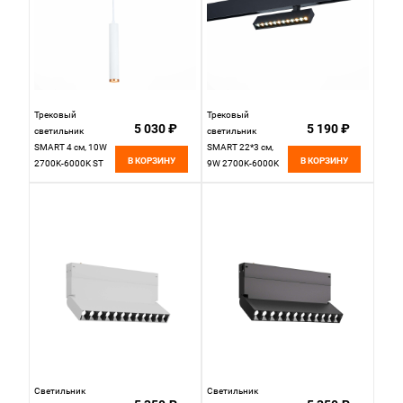
Трековый
Трековый
5 030 ₽
5 190 ₽
светильник
светильник
SMART 4 см, 10W
SMART 22*3 см,
В КОРЗИНУ
В КОРЗИНУ
2700K-6000K ST
9W 2700K-6000K
LUCE SKYLINE 220
ST LUCE SKYLINE
ST659.593.10
220 ST656.496.09
Белый
Черный
Светильник
Светильник