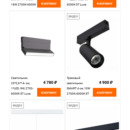
В КОРЗИНУ
В КОРЗИНУ
18W 2700K-6000K
6000K ST Luce
ST LUCE SKYLINE
Skyline 220
220 ST655.496.18
ST685.596.09,
ВИДЕО
Черный
белый
Светильник
Трековый
4 780 ₽
4 900 ₽
25*2,6*14- см,
светильник
1*LED, 9W, 2700-
SMART 4 см, 10W
В КОРЗИНУ
В КОРЗИНУ
6000K ST Luce
2700K-6000K ST
Skyline 220
LUCE SKYLINE 220
ST685.496.09,
ST660.496.10
ВИДЕО
ВИДЕО
черный
Черный