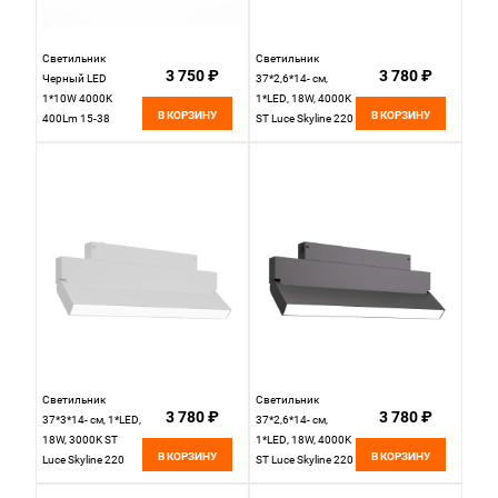
Светильник
Светильник
3 750 ₽
3 780 ₽
Черный LED
37*2,6*14- см,
1*10W 4000K
1*LED, 18W, 4000K
В КОРЗИНУ
В КОРЗИНУ
400Lm 15-38
ST Luce Skyline 220
D40xH90 220V St
ST685.546.18,
Luce SKYLINE 220
белый
ST658.446.10H
Светильник
Светильник
3 780 ₽
3 780 ₽
37*3*14- см, 1*LED,
37*2,6*14- см,
18W, 3000K ST
1*LED, 18W, 4000K
В КОРЗИНУ
В КОРЗИНУ
Luce Skyline 220
ST Luce Skyline 220
ST685.536.18,
ST685.446.18,