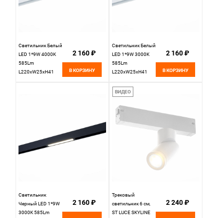
Светильник Белый
Светильник Белый
2 160 ₽
2 160 ₽
LED 1*9W 4000K
LED 1*9W 3000K
585Lm
585Lm
В КОРЗИНУ
В КОРЗИНУ
L220xW25xH41
L220xW25xH41
220V St Luce
220V St Luce
SKYLINE 220
SKYLINE 220
ВИДЕО
ST657.546.09H
ST657.536.09H
Светильник
Трековый
2 160 ₽
2 240 ₽
Черный LED 1*9W
светильник 6 см,
3000K 585Lm
ST LUCE SKYLINE