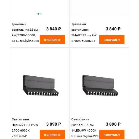
Трековый
Трековый
3 840 ₽
3 840 ₽
светильник 22 см,
светильник
9W, 2700-6000K,
SMART 22 см, 9W
В КОРЗИНУ
В КОРЗИНУ
ST Luce Skyline 220
2700K-6000K ST
ST378.496.09,
LUCE SKYLINE 220
черный
ST378.406.09
Черный
Светильник
Светильник
3 890 ₽
3 890 ₽
Черный LED 1*9W
26*2,6*13,7- см,
2700-6000K
1*LED, 9W, 4000K
В КОРЗИНУ
В КОРЗИНУ
760Lm 34°
ST Luce Skyline 220