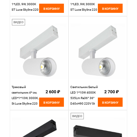
1*LED, 9W, 3000K
1*LED, 9W, 3000K
В КОРЗИНУ
В КОРЗИНУ
ST Luce Skyline 220
ST Luce Skyline 220
ST685.436.09,
ST685.536.09,
черный
белый
ВИДЕО
Трековый
Светильник Белый
2 600 ₽
2 700 ₽
светильник 4* см,
LED 1*10W 4000K
LED*1*10W, 3000K,
535Lm Ra36° 36°
В КОРЗИНУ
В КОРЗИНУ
St Luce Skyline 220
D40xH90 220V St
ST660.536.10,
Luce SKYLINE 220
Белый
ST660.546.10H
ВИДЕО