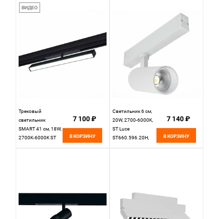
см, 1*LED 20W
ST378.506.18
ВИДЕО
2700K-6000K ST
Белый
LUCE
ST658.596.20
белый
Трековый
Светильник 6 см,
7 100 ₽
7 140 ₽
светильник
20W, 2700-6000K,
SMART 41 см, 18W,
ST Luce
В КОРЗИНУ
В КОРЗИНУ
2700K-6000K ST
ST660.596.20H,
LUCE SKYLINE 220
белый
ST378.406.18
Черный