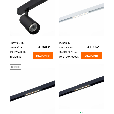
Светильник
Трековый
3 050 ₽
3 100 ₽
Черный LED
светильник
1*20W 4000K
SMART 22*3 см,
В КОРЗИНУ
В КОРЗИНУ
800Lm 36°
9W 2700K-6000K
L220xD60xH205
ST LUCE SKYLINE
220V St Luce
220 ST655.596.09
ВИДЕО
SKYLINE 220
Белый
ST660.446.20H