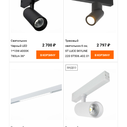
Светильник
Трековый
2 700 ₽
2 797 ₽
Черный LED
светильник 6 см,
1*10W 4000K
ST LUCE SKYLINE
В КОРЗИНУ
В КОРЗИНУ
780Lm 36°
220 ST506.402.01
L220xW50xН175
Черный
220V St Luce
ВИДЕО
SKYLINE 220
ST660.446.10H