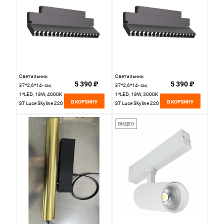
Светильник
Светильник
5 390 ₽
5 390 ₽
37*2,6*14- см,
37*2,6*14- см,
1*LED, 18W, 4000K
1*LED, 18W, 3000K
В КОРЗИНУ
В КОРЗИНУ
ST Luce Skyline 220
ST Luce Skyline 220
ST686.446.18,
ST686.436.18,
черный
черный
ВИДЕО