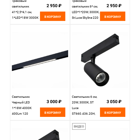
Трековый
Трековый
2 950 ₽
2 950 ₽
светильник
светильник 6* см,
41*2,5*4,1 см,
LED*1*20W, 3000K,
В КОРЗИНУ
В КОРЗИНУ
1*LED*18W 3000K
St Luce Skyline 220
ST LUCE Skyline
ST660.536.20,
220 ST657.536.18
Белый
белый
Светильник
Светильник 6 см,
3 000 ₽
3 050 ₽
Черный LED
20W, 3000K, ST
1*18W 4000K
Luce
В КОРЗИНУ
В КОРЗИНУ
400Lm 120
ST660.436.20H,
L410xW25xH41
черный
220V St Luce
ВИДЕО
SKYLINE 220
ST657.446.18H