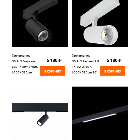
Светильник
Светильник
6 180 ₽
6 180 ₽
SMART Черный
SMART Белый LED
LED 1*10W 2700K-
1*10W 2700K-
В КОРЗИНУ
В КОРЗИНУ
6000K 535Lm
6000K 535Lm 36°
Ra>90 36° IP20
D40xH90 220V St
D40xH90 220V St
Luce SKYLINE 220
Luce Skyline 220
ST660.596.10H
ST660.496.10H