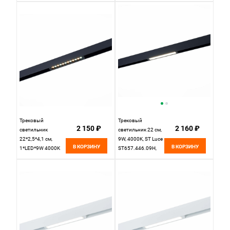
ST657.436.09,
Черный
Трековый
Трековый
2 150 ₽
2 160 ₽
светильник
светильник 22 см,
22*2,5*4,1 см,
9W, 4000K, ST Luce
В КОРЗИНУ
В КОРЗИНУ
1*LED*9W 4000K
ST657.446.09H,
ST LUCE Skyline
черный
220 ST655.446.09
черный