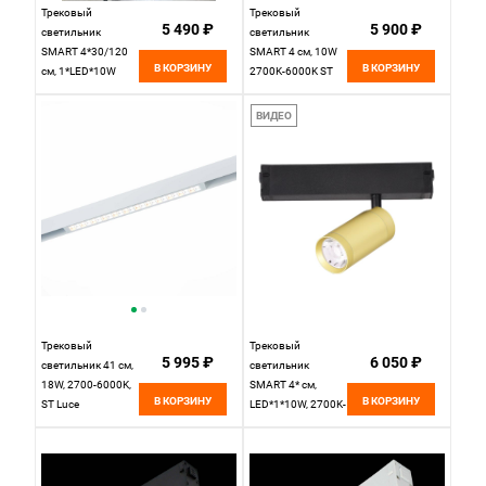
Трековый
Трековый
5 490 ₽
5 900 ₽
светильник
светильник
SMART 4*30/120
SMART 4 см, 10W
В КОРЗИНУ
В КОРЗИНУ
см, 1*LED*10W
2700K-6000K ST
2700K-6000K ST
LUCE SKYLINE 220
LUCE Skyline 220
ST660.596.10
ВИДЕО
ST659.293.10
Белый
золотистый
Трековый
Трековый
5 995 ₽
6 050 ₽
светильник 41 см,
светильник
18W, 2700-6000K,
SMART 4* см,
В КОРЗИНУ
В КОРЗИНУ
ST Luce
LED*1*10W, 2700K-
ST655.596.18H,
6000K, St Luce
белый
Skyline 220
ST660.296.10,
Золотистый