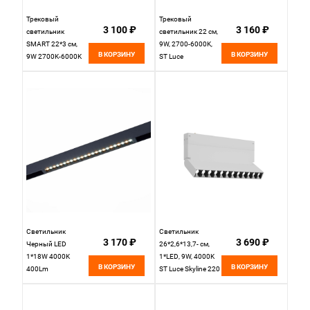
Трековый
Трековый
3 100 ₽
3 160 ₽
светильник
светильник 22 см,
SMART 22*3 см,
9W, 2700-6000K,
В КОРЗИНУ
В КОРЗИНУ
9W 2700K-6000K
ST Luce
ST LUCE SKYLINE
ST655.496.09H,
220 ST655.496.09
черный
Черный
Светильник
Светильник
3 170 ₽
3 690 ₽
Черный LED
26*2,6*13,7- см,
1*18W 4000K
1*LED, 9W, 4000K
В КОРЗИНУ
В КОРЗИНУ
400Lm
ST Luce Skyline 220
L410xW25xH41
ST686.546.09,
220V St Luce
белый
SKYLINE 220