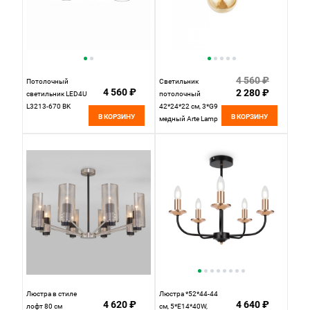
4 560 ₽
Потолочный
Светильник
4 560 ₽
2 280 ₽
cветильник LED4U
потолочный
L3213-670 BK
42*24*22 см, 3*G9
В КОРЗИНУ
В КОРЗИНУ
медный Arte Lamp
Gemini A2243PL-
3PB
Люстра в стиле
Люстра *52*44-44
4 620 ₽
4 640 ₽
лофт 80 см
см, 5*E14*40W,