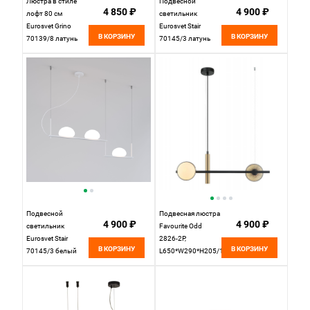
Люстра в стиле
Подвесной
4 850 ₽
4 900 ₽
лофт 80 см
светильник
Eurosvet Grino
Eurosvet Stair
В КОРЗИНУ
В КОРЗИНУ
70139/8 латунь
70145/3 латунь
Подвесной
Подвесная люстра
4 900 ₽
4 900 ₽
светильник
Favourite Odd
Eurosvet Stair
2826-2P,
В КОРЗИНУ
В КОРЗИНУ
70145/3 белый
L650*W290*H205/1205,
Каркас черного
цвета с декором
цвета латуни,
плафоны из