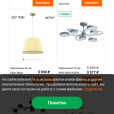
В КОРЗИНУ
В КОРЗИНУ
золотом
СКИДКА
5 590 ₽
Светильник 42 см,
Светильник 76 см,
5 590 ₽
3 577 ₽
Citilux Вена
90W, 3000-6000K,
CL402033, бронза
Lumion Evin
На сайте intersvet74.ru используются cookie-файлы и другие
В КОРЗИНУ
В КОРЗИНУ
5656/90CL, серый
аналогичные технологии. Продолжая использовать сайт, вы
даете свое согласие на работу с этими файлами.
Подробнее
Понятно