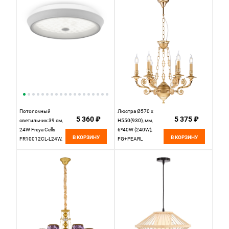
Потолочный
Люстра Ø570 x
5 360 ₽
5 375 ₽
светильник 39 см,
H550(930), мм,
24W Freya Cells
6*40W (240W),
В КОРЗИНУ
В КОРЗИНУ
FR10012CL-L24W,
FG+PEARL
3000-6500K,
GOLD(Золото +
белый
Жемчужное
золото) NewRgy
7024/6 FG+PEARL
GOLD