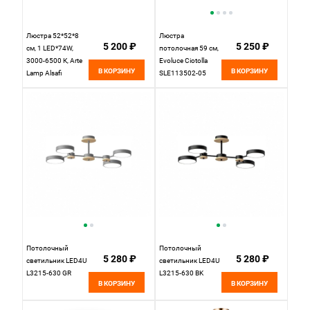
Люстра 52*52*8
Люстра
5 200 ₽
5 250 ₽
см, 1 LED*74W,
потолочная 59 см,
3000-6500 К, Arte
Evoluce Ciotolla
В КОРЗИНУ
В КОРЗИНУ
Lamp Alsafi
SLE113502-05
A2658PL-1BK,
Белый, Светлое
Черный
дерево
Потолочный
Потолочный
5 280 ₽
5 280 ₽
cветильник LED4U
cветильник LED4U
L3215-630 GR
L3215-630 BK
В КОРЗИНУ
В КОРЗИНУ