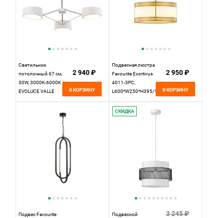
Светильник
Подвесная люстра
2 940 ₽
2 950 ₽
потолочный 67 см,
Favourite Exortivus
30W, 3000K-6000K
4011-3PC,
В КОРЗИНУ
В КОРЗИНУ
EVOLUCE VALLE
L600*W250*H395/1395,
SLE6005-502-03
античного золота,
Белый, Хром
плафон из белой
СКИДКА
ткани
3 245 ₽
Подвес Favourite
Подвесной