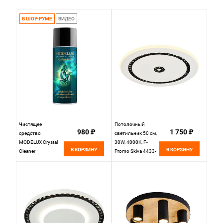
дороже
В ШОУ-РУМЕ
ВИДЕО
по популярности
по новизне
Чистящее
Потолочный
980 ₽
1 750 ₽
средство
светильник 50 см,
MODELUX Crystal
30W, 4000K, F-
В КОРЗИНУ
В КОРЗИНУ
Cleaner
Promo Skiva 4433-
1C, белый