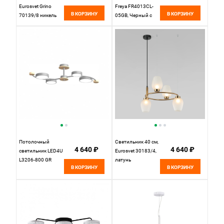
Eurosvet Grino
Freya FR4013CL-
В КОРЗИНУ
В КОРЗИНУ
70139/8 никель
05GB, Черный с
Золотом
Потолочный
Светильник 40 см,
4 640 ₽
4 640 ₽
cветильник LED4U
Eurosvet 30183/4,
L3206-800 GR
латунь
В КОРЗИНУ
В КОРЗИНУ