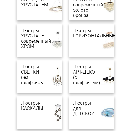
ХРУСТАЛЕМ
современный
золото,
бронза
Люстры
Люстры
ХРУСТАЛЬ
ГОРИЗОНТАЛЬНЫЕ
современный
ХРОМ
Люстры
Люстры
СВЕЧКИ
АРТ-ДЕКО
без
(с
плафонов
плафонами)
Люстры-
Люстры
КАСКАДЫ
для
ДЕТСКОЙ