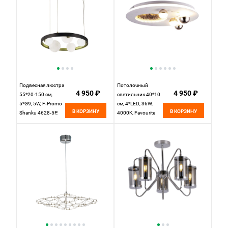
матового белого
стекла
Подвесная люстра
Потолочный
4 950 ₽
4 950 ₽
55*20-150 см,
светильник 40*10
5*G9, 5W, F-Promo
см, 4*LED, 36W,
В КОРЗИНУ
В КОРЗИНУ
Shanku 4628-5P,
4000K, Favourite
черный матовый
Plaides 4630-4C,
белый