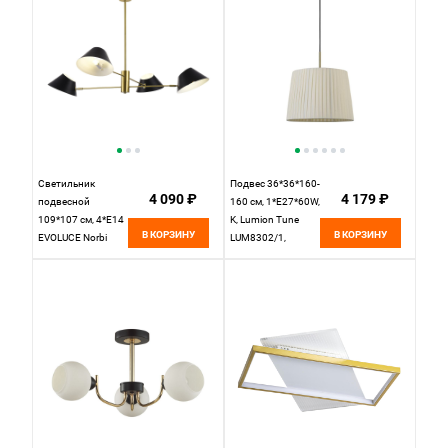
Светильник
Подвес 36*36*160-
4 090 ₽
4 179 ₽
подвесной
160 см, 1*Е27*60W,
109*107 см, 4*E14
K, Lumion Tune
В КОРЗИНУ
В КОРЗИНУ
EVOLUCE Norbi
LUM8302/1,
SLE1253-343-04
бронзовый;
латунь
черный