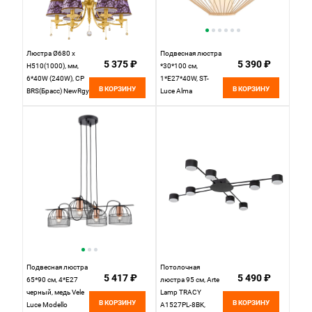
Люстра Ø680 x
Подвесная люстра
5 375 ₽
5 390 ₽
H510(1000), мм,
*30*100 см,
6*40W (240W), CP
1*E27*40W, ST-
В КОРЗИНУ
В КОРЗИНУ
BRS(Брасс) NewRgy
Luce Alma
1658/6 CP BRS
SL6241.533.01,
бежевый
Подвесная люстра
Потолочная
5 417 ₽
5 490 ₽
65*90 см, 4*E27
люстра 95 см, Arte
черный, медь Vele
Lamp TRACY
В КОРЗИНУ
В КОРЗИНУ
Luce Modello
A1527PL-8BK,