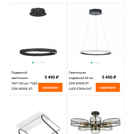
VL6452P04
черный
Подвесной
Светильник
5 490 ₽
5 490 ₽
светильник
подвесной 40 см,
*40*-120 см, 1*LED,
22W 4000K ST
В КОРЗИНУ
В КОРЗИНУ
25W, 4000K, ST-
LUCE ST604 OUT
Luce Parilla
ST604.443.22
SL6238.423.01,
Черный
черный