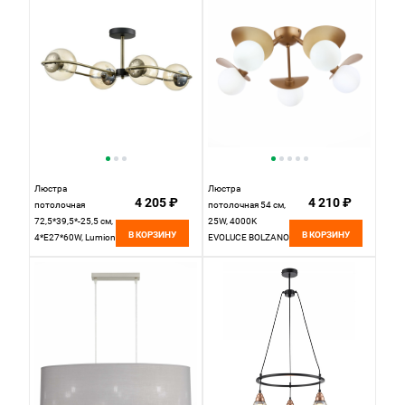
Люстра
Люстра
4 205 ₽
4 210 ₽
потолочная
потолочная 54 см,
72,5*39,5*-25,5 см,
25W, 4000K
В КОРЗИНУ
В КОРЗИНУ
4*E27*60W, Lumion
EVOLUCE BOLZANO
ERENA 8062/4C,
SLE220502-05
черный, амбер
Золотистый