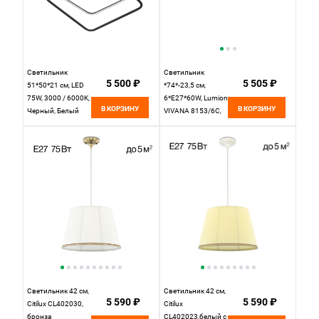
Светильник
Светильник
5 500 ₽
5 505 ₽
51*50*21 см, LED
*74*-23,5 см,
75W, 3000 / 6000K,
6*E27*60W, Lumion
В КОРЗИНУ
В КОРЗИНУ
Черный, Белый
VIVANA 8153/6C,
LED4U L1046-500
металл
BK
Светильник 42 см,
Светильник 42 см,
5 590 ₽
5 590 ₽
Citilux CL402030,
Citilux
бронза
CL402023,белый с