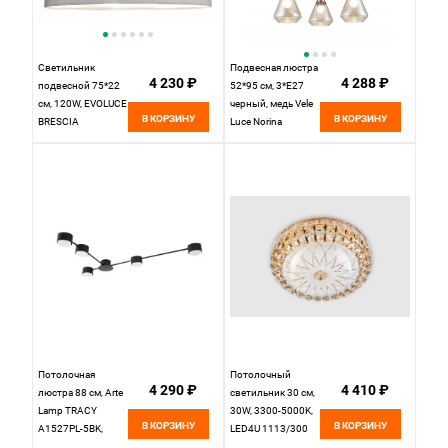
Светильник
Подвесная люстра
4 230 ₽
4 288 ₽
подвесной 75*22
52*95 см, 3*E27
см, 120W, EVOLUCE
черный, медь Vele
В КОРЗИНУ
В КОРЗИНУ
BRESCIA
Luce Norina
SLE300533-03
VL5842P03
Никель
Потолочная
Потолочный
4 290 ₽
4 410 ₽
люстра 88 см, Arte
светильник 30 см,
Lamp TRACY
30W, 3300-5000K,
В КОРЗИНУ
В КОРЗИНУ
A1527PL-5BK,
LED4U 1113/300
черный
GD, золото