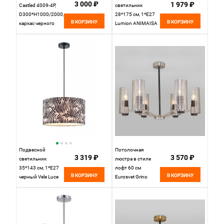
3 000 ₽
1 979 ₽
Castled 4009-4P,
светильник
D300*H1000/2000,
28*175 см, 1*E27
В КОРЗИНУ
В КОРЗИНУ
каркас черного
Lumion ANIMAISA
цвета, состоит из
8002/1A черный,
двух элементов
белый
овальной формы,
на четырех
сторонах
расположены LED-
ленты
Подвесной
Потолочная
3 319 ₽
3 570 ₽
светильник
люстра в стиле
35*143 см, 1*E27
лофт 60 см
В КОРЗИНУ
В КОРЗИНУ
черный Vele Luce
Eurosvet Grino
Simonetta
70139/6 никель
VL4292P01