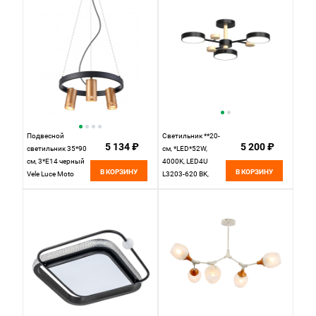
Подвесной
Светильник **20-
5 134 ₽
5 200 ₽
светильник 35*90
см, *LED*52W,
см, 3*E14 черный
4000K, LED4U
В КОРЗИНУ
В КОРЗИНУ
Vele Luce Moto
L3203-620 BK,
VL5784P03
Черный, Бежевый