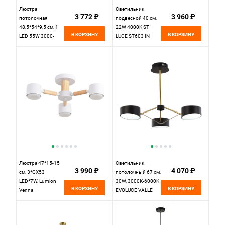
Люстра
Светильник
3 772 ₽
3 960 ₽
потолочная
подвесной 40 см,
48,5*54*9,5 см, 1
22W 4000K ST
В КОРЗИНУ
В КОРЗИНУ
LED 55W 3000-
LUCE ST603 IN
4000-6000K
ST603.543.22
Lumion Didana
Белый
8236/4CL черный
Люстра 47*15-15
Светильник
3 990 ₽
4 070 ₽
см, 3*GX53
потолочный 67 см,
LED*7W, Lumion
30W, 3000K-6000K
В КОРЗИНУ
В КОРЗИНУ
Venna
EVOLUCE VALLE
LUM8306/3C,
SLE6005-402-03
белый; бежевый
Черный,
Золотистый