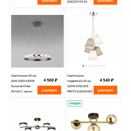
В КОРЗИНУ
В КОРЗИНУ
SLE220103-04
Черный, Бронза
Светильник 60 см,
Светильник
4 500 ₽
4 540 ₽
40W, 3300-6500K
подвесной 40 см,
Eurosvet Chain
200W, EVOLUCE
В КОРЗИНУ
В КОРЗИНУ
90164/1, сатин-
PRATO SLE300403-
никель, с ПДУ
05 Хром
СКИДКА