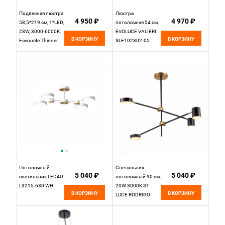
Подвесная люстра
Люстра
4 950 ₽
4 970 ₽
58,5*219 см, 1*LED,
потолочная 54 см,
23W, 3000-6000К,
EVOLUCE VALIERI
В КОРЗИНУ
В КОРЗИНУ
Favourite Thinner
SLE102302-05
4305-6P хром
Хром
Потолочный
Светильник
5 040 ₽
5 040 ₽
cветильник LED4U
потолочный 90 см,
L3215-630 WH
20W 3000K ST
В КОРЗИНУ
В КОРЗИНУ
LUCE RODRIGO
SL1604.432.04
Черный, Латунь