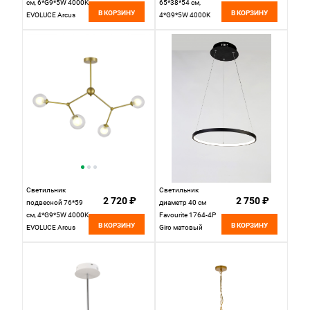
см, 6*G9*5W 4000K
65*38*54 см,
В КОРЗИНУ
В КОРЗИНУ
EVOLUCE Arcus
4*G9*5W 4000K
SLE1106-203-06
EVOLUCE Malte
золотистый
SLE1107-103-04
хром
Светильник
Светильник
2 720 ₽
2 750 ₽
подвесной 76*59
диаметр 40 см
см, 4*G9*5W 4000K
Favourite 1764-4P
В КОРЗИНУ
В КОРЗИНУ
EVOLUCE Arcus
Giro матовый
SLE1106-203-04
черный
золотистый