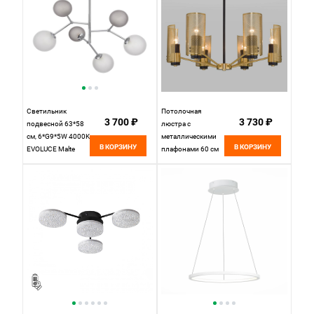
Светильник
Потолочная
3 700 ₽
3 730 ₽
подвесной 63*58
люстра с
см, 6*G9*5W 4000K
металлическими
В КОРЗИНУ
В КОРЗИНУ
EVOLUCE Malte
плафонами 60 см
SLE1107-103-06
Eurosvet Grino
хром
70139/6 латунь