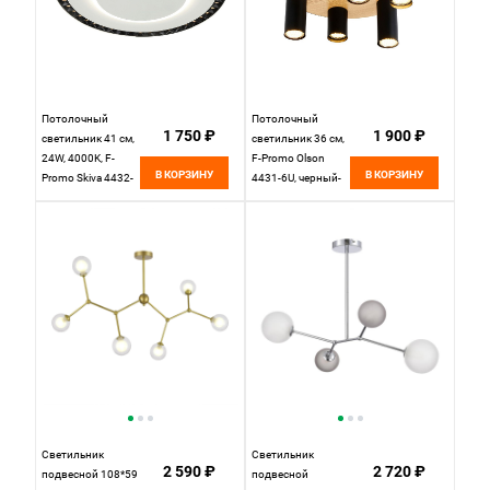
Потолочный
Потолочный
1 750 ₽
1 900 ₽
светильник 41 см,
светильник 36 см,
24W, 4000K, F-
F-Promo Olson
В КОРЗИНУ
В КОРЗИНУ
Promo Skiva 4432-
4431-6U, черный-
1C, белый
дерево
Светильник
Светильник
2 590 ₽
2 720 ₽
подвесной 108*59
подвесной