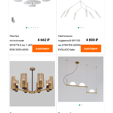
Люстра
Светильник
4 662 ₽
4 800 ₽
потолочная
подвесной 69*100
60*67*9,5 см, 1 LED
см, 6*G9*5W 4000K
В КОРЗИНУ
В КОРЗИНУ
85W 3000-4000-
EVOLUCE Kaito
6000K Lumion
SLE1129-503-06
Didana 8236/6CL
белый
черный