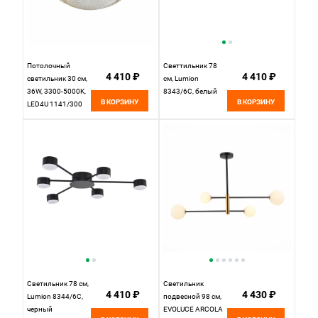
Потолочный
Светтильник 78
4 410 ₽
4 410 ₽
светильник 30 см,
см, Lumion
36W, 3300-5000K,
8343/6C, белый
В КОРЗИНУ
В КОРЗИНУ
LED4U 1141/300
GD, золото
Светильник 78 см,
Светильник
4 410 ₽
4 430 ₽
Lumion 8344/6C,
подвесной 98 см,
черный
EVOLUCE ARCOLA