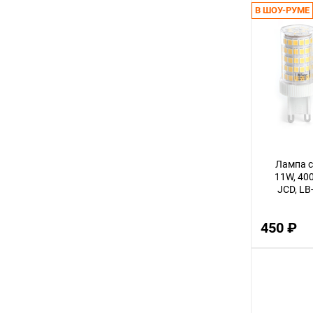
В ШОУ-РУМЕ
2
8
45
40
5
7
35
Лампа с
17
11W, 40
JCD, LB
60
10
450 ₽
4
48
15
20