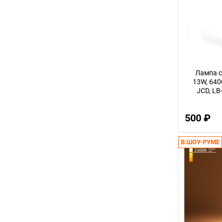
3
12
32
14
Лампа с
30
13W, 640
JCD, LB
56
22
500 ₽
100
18
В ШОУ-РУМЕ
75
9
24
68
16