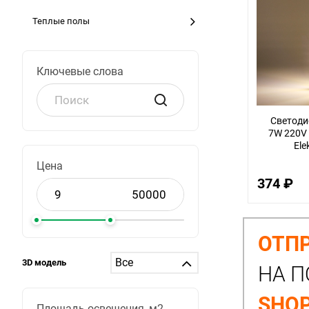
Теплые полы
Ключевые слова
Светоди
7W 220V
Ele
Цена
374 ₽
ОТПР
3D модель
НА П
SHOP
Площадь освещения, м2