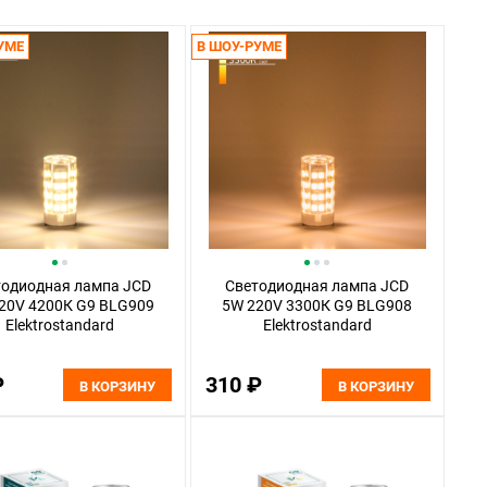
УМЕ
В ШОУ-РУМЕ
тодиодная лампа JCD
Светодиодная лампа JCD
20V 4200К G9 BLG909
5W 220V 3300К G9 BLG908
Elektrostandard
Elektrostandard
₽
310 ₽
В КОРЗИНУ
В КОРЗИНУ