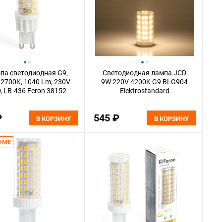
па светодиодная G9,
Светодиодная лампа JCD
 2700K, 1040 Lm, 230V
9W 220V 4200K G9 BLG904
, LB-436 Feron 38152
Elektrostandard
₽
545 ₽
В КОРЗИНУ
В КОРЗИНУ
УМЕ