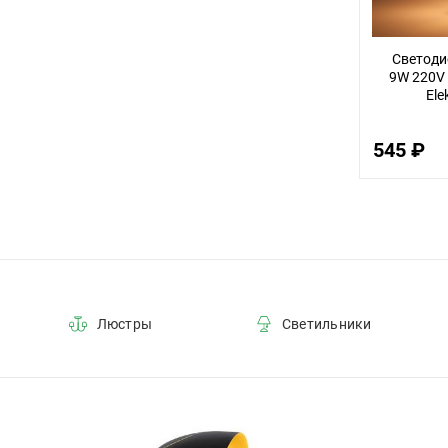
72
Светоди
11
9W 220V
80
Ele
70
545 ₽
36
23
27
55
95
50
Люстры
Светильники
29
21
26
19