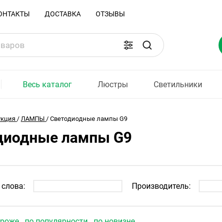
ОНТАКТЫ
ДОСТАВКА
ОТЗЫВЫ
Весь каталог
Люстры
Светильники
укция
/
ЛАМПЫ
/
Светодиодные лампы G9
диодные лампы G9
слова:
Производитель:
ороже
по популярности
по новизне