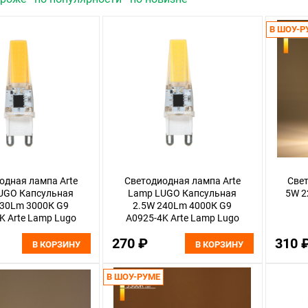
В ШОУ-Р
одная лампа Arte
Светодиодная лампа Arte
Све
UGO Капсульная
Lamp LUGO Капсульная
5W 2
230Lm 3000К G9
2.5W 240Lm 4000К G9
K Arte Lamp Lugo
A0925-4K Arte Lamp Lugo
270 ₽
310 
В КОРЗИНУ
В КОРЗИНУ
В ШОУ-РУМЕ