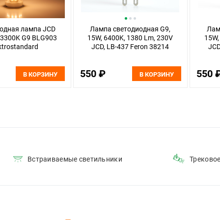
одная лампа JCD
Лампа светодиодная G9,
Лам
 3300K G9 BLG903
15W, 6400K, 1380 Lm, 230V
15W,
ktrostandard
JCD, LB-437 Feron 38214
JCD
550 ₽
550 
В КОРЗИНУ
В КОРЗИНУ
Встраиваемые светильники
Треково