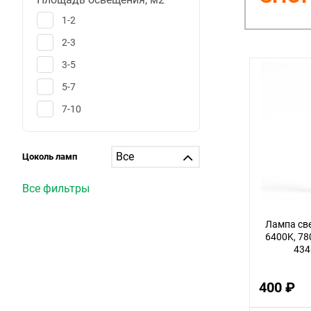
1-2
2-3
3-5
5-7
7-10
10-12
12-15
Цоколь ламп
15-20
Все фильтры
20-25
25-30
Лампа све
6400K, 78
больше 30
434
1
400 ₽
6
25