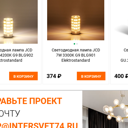
одная лампа JCD
Светодиодная лампа JCD
С
 4200K G9 BLG902
7W 3300K G9 BLG901
ktrostandard
Elektrostandard
GU.
374 ₽
400 
В КОРЗИНУ
В КОРЗИНУ
АВЬТЕ ПРОЕКТ
ОЧТУ
@INTERSVET74.RU