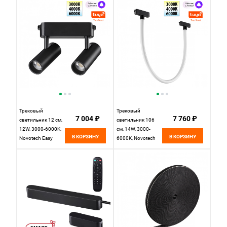
135273, черный
черный
Трековый
Трековый
7 004 ₽
7 760 ₽
светильник 12 см,
светильник 106
12W, 3000-6000K,
см, 14W, 3000-
В КОРЗИНУ
В КОРЗИНУ
Novotech Easy
6000K, Novotech
Shino 359469,
Easy Shino 359476,
черный
черный