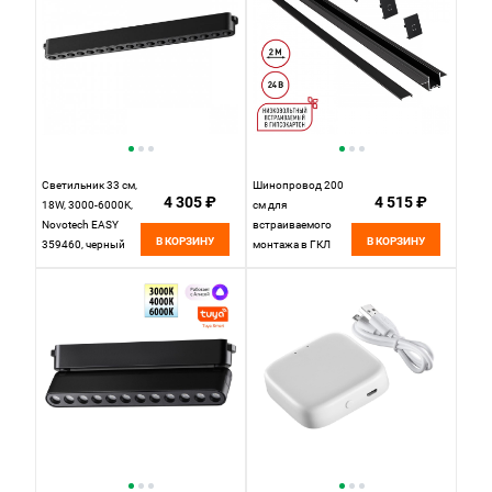
Светильник 33 см,
Шинопровод 200
4 305 ₽
4 515 ₽
18W, 3000-6000K,
см для
Novotech EASY
встраиваемого
В КОРЗИНУ
В КОРЗИНУ
359460, черный
монтажа в ГКЛ
Novotech EASY
135272, черный