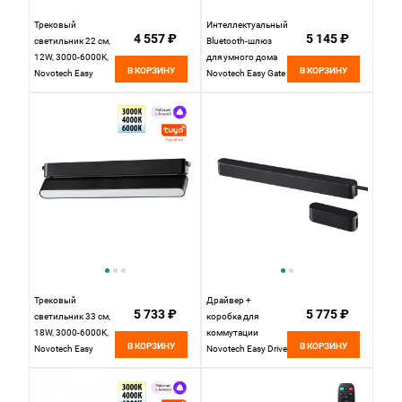
Трековый
Интеллектуальный
4 557 ₽
5 145 ₽
светильник 22 см,
Bluetooth-шлюз
12W, 3000-6000K,
для умного дома
В КОРЗИНУ
В КОРЗИНУ
Novotech Easy
Novotech Easy Gate
Shino 359465,
359457
черный
Трековый
Драйвер +
5 733 ₽
5 775 ₽
светильник 33 см,
коробка для
18W, 3000-6000K,
коммутации
В КОРЗИНУ
В КОРЗИНУ
Novotech Easy
Novotech Easy Drive
Shino 359467,
359452
черный