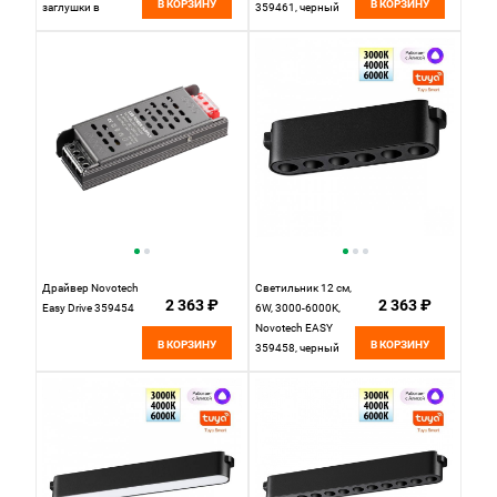
В КОРЗИНУ
В КОРЗИНУ
заглушки в
359461, черный
комплекте IP20
24V Novotech EASY
135264
Драйвер Novotech
Светильник 12 см,
2 363 ₽
2 363 ₽
Easy Drive 359454
6W, 3000-6000K,
Novotech EASY
В КОРЗИНУ
В КОРЗИНУ
359458, черный