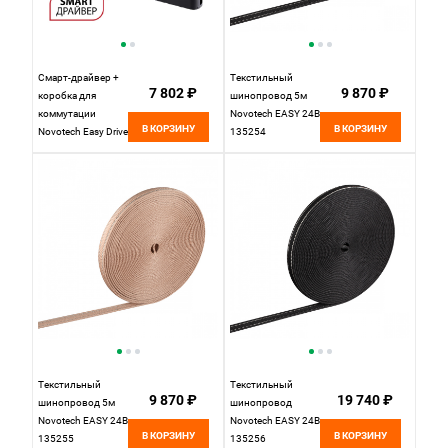
Смарт-драйвер +
Текстильный
7 802 ₽
9 870 ₽
коробка для
шинопровод 5м
коммутации
Novotech EASY 24В
В КОРЗИНУ
В КОРЗИНУ
Novotech Easy Drive
135254
359453
Текстильный
Текстильный
9 870 ₽
19 740 ₽
шинопровод 5м
шинопровод
Novotech EASY 24В
Novotech EASY 24В
В КОРЗИНУ
В КОРЗИНУ
135255
135256