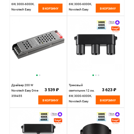
6W, 3000-6000K,
6W, 3000-6000K,
В КОРЗИНУ
В КОРЗИНУ
Novotech Easy
Novotech Easy
Shino 359466,
Shino 359464,
черный
черный
Драйвер 200 W
Трековый
3 539 ₽
3 623 ₽
Novotech Easy Drive
светильник 12 см,
359455
6W, 3000-6000K,
В КОРЗИНУ
В КОРЗИНУ
Novotech Easy
Shino 359477,
черный