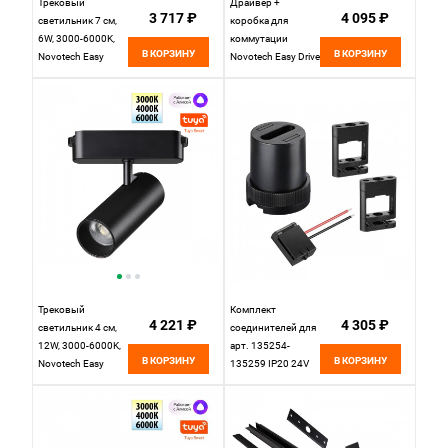
Трековый
Драйвер +
3 717 ₽
4 095 ₽
светильник 7 см,
коробка для
6W, 3000-6000K,
коммутации
В КОРЗИНУ
В КОРЗИНУ
Novotech Easy
Novotech Easy Drive
Shino 359473,
359451
черный
Трековый
Комплект
4 221 ₽
4 305 ₽
светильник 4 см,
соединителей для
12W, 3000-6000K,
арт. 135254-
В КОРЗИНУ
В КОРЗИНУ
Novotech Easy
135259 IP20 24V
Shino 359470,
Novotech EASY
черный
135260, черный