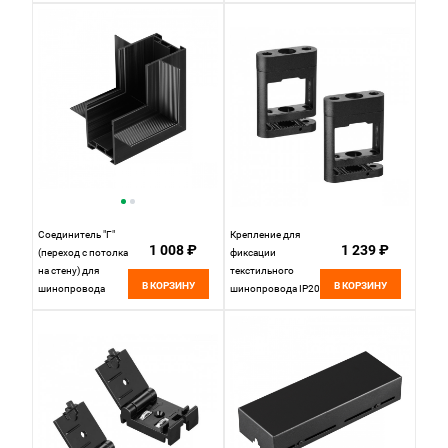
24V Novotech EASY
135274, черный
135263
Соединитель "Г"
Крепление для
1 008 ₽
1 239 ₽
(переход с потолка
фиксации
на стену) для
текстильного
В КОРЗИНУ
В КОРЗИНУ
шинопровода
шинопровода IP20
встраиваемого в
Novotech EASY
ГКЛ Novotech
135265
135275, черный