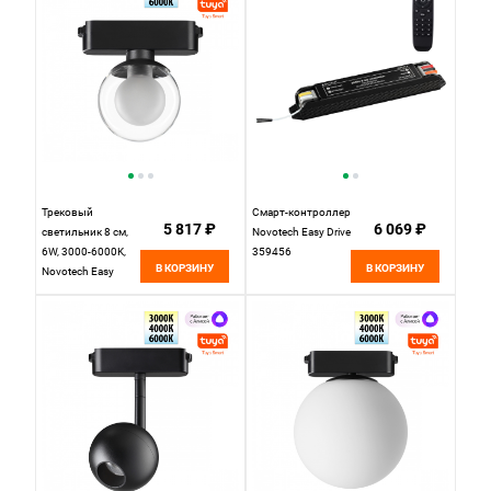
Трековый
Смарт-контроллер
5 817 ₽
6 069 ₽
светильник 8 см,
Novotech Easy Drive
6W, 3000-6000K,
359456
В КОРЗИНУ
В КОРЗИНУ
Novotech Easy
Shino 359474,
черный