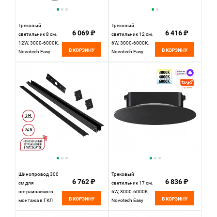
Трековый
Трековый
6 069 ₽
6 416 ₽
светильник 8 см,
светильник 12 см,
12W, 3000-6000K,
6W, 3000-6000K,
В КОРЗИНУ
В КОРЗИНУ
Novotech Easy
Novotech Easy
Shino 359471,
Shino 359478,
черный
черный
Шинопровод 300
Трековый
6 762 ₽
6 836 ₽
см для
светильник 17 см,
встраиваемого
6W, 3000-6000K,
В КОРЗИНУ
В КОРЗИНУ
монтажа в ГКЛ
Novotech Easy
Novotech EASY
Shino 359475,