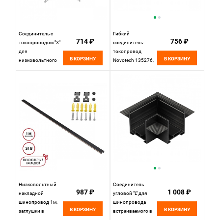
Соединитель с
Гибкий
714 ₽
756 ₽
токопроводом "X"
соединитель-
для
токопровод
В КОРЗИНУ
В КОРЗИНУ
низковольтного
Novotech 135276,
шинопровода IP20
черный
24V Novotech EASY
135270
Низковольтный
Соединитель
987 ₽
1 008 ₽
накладной
угловой "L" для
шинопровод 1м,
шинопровода
В КОРЗИНУ
В КОРЗИНУ
заглушки в
встраиваемого в
комплекте IP20
ГКЛ Novotech