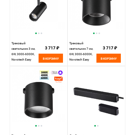
Трековый
Трековый
3 717 ₽
3 717 ₽
светильник 3 см,
светильник 7 см,
6W, 3000-6000K,
6W, 3000-6000K,
В КОРЗИНУ
В КОРЗИНУ
Novotech Easy
Novotech Easy
Shino 359468,
Shino 359472,
черный
черный