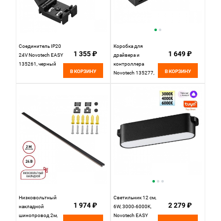
Соединитель IP20
Коробка для
1 355 ₽
1 649 ₽
24V Novotech EASY
драйвера и
135261, черный
контроллера
В КОРЗИНУ
В КОРЗИНУ
Novotech 135277,
черный
Низковольтный
Светильник 12 см,
1 974 ₽
2 279 ₽
накладной
6W, 3000-6000K,
шинопровод 2м,
Novotech EASY