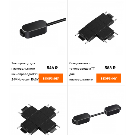
135268
24V Novotech EASY
135271
Токопровод для
Соединитель с
546 ₽
588 ₽
низковольтного
токопроводом "T"
шинопровода IP20
для
В КОРЗИНУ
В КОРЗИНУ
24V Novotech EASY
низковольтного
135266
шинопровода IP20
24V Novotech EASY
135269