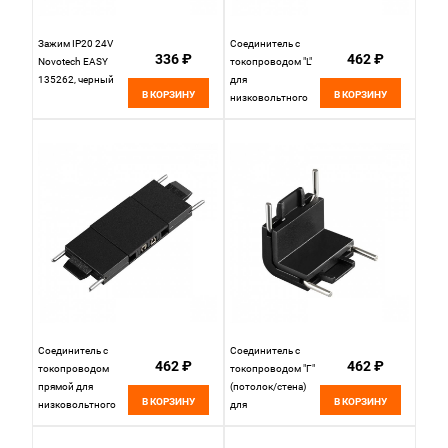
Зажим IP20 24V
Соединитель с
336 ₽
462 ₽
Novotech EASY
токопроводом "L"
135262, черный
для
В КОРЗИНУ
В КОРЗИНУ
низковольтного
шинопровода IP20
24V Novotech EASY
135267
Соединитель с
Соединитель с
462 ₽
462 ₽
токопроводом
токопроводом "Г"
прямой для
(потолок/стена)
В КОРЗИНУ
В КОРЗИНУ
низковольтного
для
шинопровода IP20
низковольтного
24V Novotech EASY
шинопровода IP20