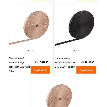
Текстильный
Шинопровод
19 740 ₽
29 610 ₽
шинопровод
текстильный 15м
Novotech EASY 24В
24V EASY 135258
В КОРЗИНУ
В КОРЗИНУ
10м