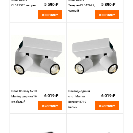
5 590 ₽
5 890 ₽
CL511523 латунь
Таверна CL542622,
черный
В КОРЗИНУ
В КОРЗИНУ
Спот Boracay 5720
Светодиодный
6 019 ₽
6 019 ₽
Mantra, ширина 16
спот Mantra
см, белый
Boracay 5719
В КОРЗИНУ
В КОРЗИНУ
белый