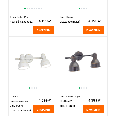
Спот Citilux Ринг
Спот Citilux
4 190 ₽
4 190 ₽
Черный CL525522
CL525520 Белый
В КОРЗИНУ
В КОРЗИНУ
Спот с
Спот Citilux Опус
4 599 ₽
4 599 ₽
выключателем
CL502522,
Citilux Опус
коричневый
В КОРЗИНУ
В КОРЗИНУ
CL502523 белый,
ширина 40 см