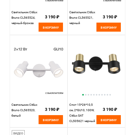
Светильник Citilux
Светильник Citilux
3 190 ₽
3 190 ₽
Bruno CL565524,
Bruno CL565521,
черный-бронза
черный
В КОРЗИНУ
В КОРЗИНУ
Светильник Citilux
Спот 15*26*10,5
3 190 ₽
3 190 ₽
Bruno CL565520,
см, 2*GU10, 100W,
белый
Citilux SAT
В КОРЗИНУ
В КОРЗИНУ
CL505621 черный
ВИДЕО