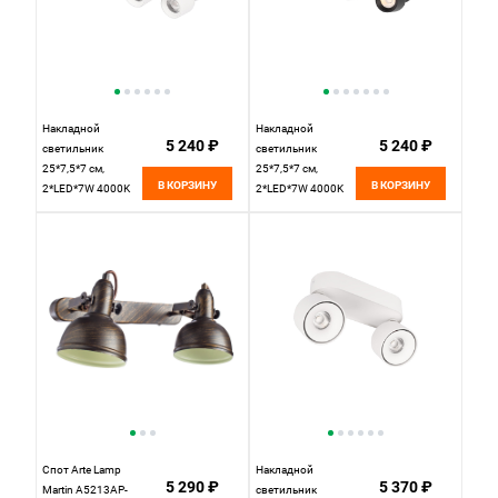
Накладной
Накладной
5 240 ₽
5 240 ₽
светильник
светильник
25*7,5*7 см,
25*7,5*7 см,
В КОРЗИНУ
В КОРЗИНУ
2*LED*7W 4000K
2*LED*7W 4000K
LOFT IT Quiet
LOFT IT Quiet
10320/2 White
10320/2 Black
белый
черный
Спот Arte Lamp
Накладной
5 290 ₽
5 370 ₽
Martin A5213AP-
светильник