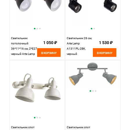
Светильник
Светильник 26 см,
1 050 ₽
1 530 ₽
потолочный
Arte Lamp
36*11*16 см, 2*E27
A1311PL-2BK,
В КОРЗИНУ
В КОРЗИНУ
черный Arte Lamp
черный
Fafnir A5047PL-2BK
Светильник спот
Светильник спот