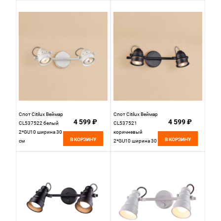
Спот Citilux Веймар
Спот Citilux Веймар
4 599 ₽
4 599 ₽
CL537522 белый
CL537521
2*GU10 ширина 30
коричневый
В КОРЗИНУ
В КОРЗИНУ
см
2*GU10 ширина 30
см