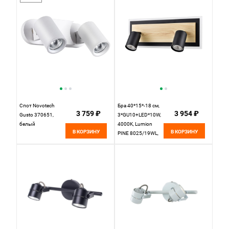
Спот Novotech
Бра 40*15*-18 см,
3 759 ₽
3 954 ₽
Gusto 370651,
3*GU10+LED*10W,
белый
4000K, Lumion
В КОРЗИНУ
В КОРЗИНУ
PINE 8025/19WL,
черный, дерево