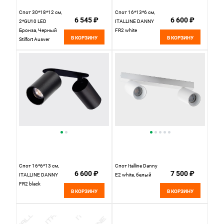
Спот 30*18*12 см,
Спот 16*13*6 см,
6 545 ₽
6 600 ₽
2*GU10 LED
ITALLINE DANNY
Бронза, Черный
FR2 white
В КОРЗИНУ
В КОРЗИНУ
Stilfort Ausver
2162/05/02W
Спот 16*6*13 см,
Спот Italline Danny
6 600 ₽
7 500 ₽
ITALLINE DANNY
E2 white, белый
FR2 black
В КОРЗИНУ
В КОРЗИНУ