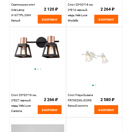
Светильник спот
Спот 20*32*18 см,
2 120 ₽
2 264 ₽
Arte Lamp
2*E14 черный,
A1677PL-2WH
медь Vele Luce
В КОРЗИНУ
В КОРЗИНУ
белый
Modello
VL6452W02
Спот 20*32*16 см,
Спот Freya Susana
2 266 ₽
2 580 ₽
2*E27 черный,
FR7002WL-02WG
медь Vele Luce
белый/золото
В КОРЗИНУ
В КОРЗИНУ
Carisma
VL6462W02