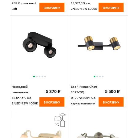
2BR Коричневый
18,5*7,5*9 см,
В КОРЗИНУ
В КОРЗИНУ
Loft
2*LED*12W 4000K
LOFT IT Focus
10323/2A White
белый
Накладной
Бра F-Promo Chart
5 370 ₽
5 500 ₽
светильник
3092-2W,
18,5*7,5*9 см,
D170*W300*H95,
В КОРЗИНУ
В КОРЗИНУ
2*LED*12W 4000K
каркас матового
LOFT IT Focus
черного цвета,
10323/2A Black
поворотные
черный
плафоны с
декоративными
элементами цвета
золота, лампу