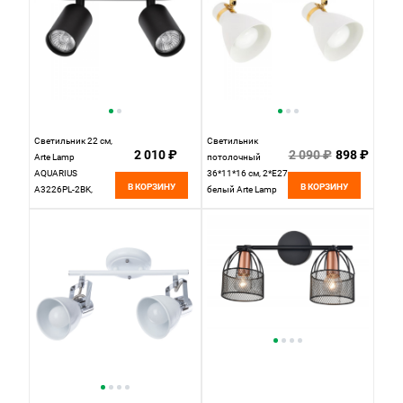
Светильник 22 см,
Светильник
2 010 ₽
2 090 ₽
898 ₽
Arte Lamp
потолочный
AQUARIUS
36*11*16 см, 2*E27
В КОРЗИНУ
В КОРЗИНУ
A3226PL-2BK,
белый Arte Lamp
черный
Fafnir A5047PL-
2WH