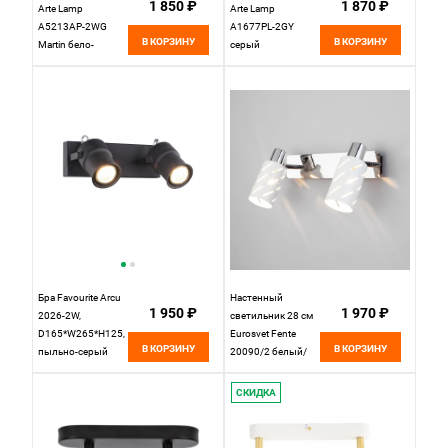
1 850 ₽
1 870 ₽
Arte Lamp
Arte Lamp
A5213AP-2WG
A1677PL-2GY
В КОРЗИНУ
В КОРЗИНУ
Martin бело-
серый
золотой Loft
Бра Favourite Arcu
Настенный
1 950 ₽
1 970 ₽
2026-2W,
светильник 28 см
D165*W265*H125,
Eurosvet Fente
В КОРЗИНУ
В КОРЗИНУ
пыльно-серый
20090/2 белый/
хром
СКИДКА