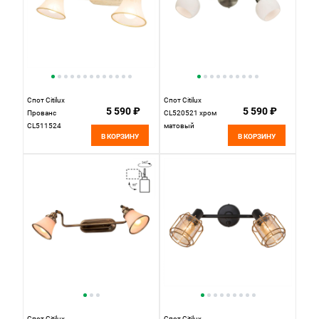
GU10 можно
менять, угол
поворота до 180°
Спот Citilux
Спот Citilux
5 590 ₽
5 590 ₽
Прованс
CL520521 хром
CL511524
матовый
В КОРЗИНУ
В КОРЗИНУ
Спот Citilux
Спот Citilux