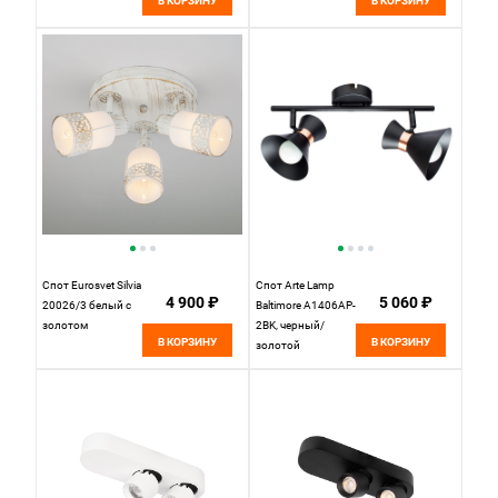
В КОРЗИНУ
В КОРЗИНУ
Спот Eurosvet Silvia
Спот Arte Lamp
4 900 ₽
5 060 ₽
20026/3 белый с
Baltimore A1406AP-
золотом
2BK, черный/
В КОРЗИНУ
В КОРЗИНУ
золотой