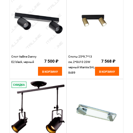
Спот Italline Danny
Споты 25*9,7*13
7 500 ₽
7 568 ₽
E2 black, черный
см, 2*GU10 20W
черный Mantra SAL
В КОРЗИНУ
В КОРЗИНУ
8489
СКИДКА