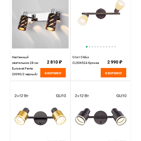
Настенный
Спот Citilux
2 810 ₽
2 990 ₽
светильник 28 см
CL506524 бронза
Eurosvet Fente
В КОРЗИНУ
В КОРЗИНУ
20090/2 черный/
хром