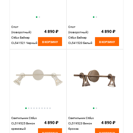
Спот
Спот
4 890 ₽
4 890 ₽
(поворотный)
(поворотный)
Citilux Бейкер
Citilux Бейкер
В КОРЗИНУ
В КОРЗИНУ
CL541521 Черный
CL541520 Белый
2*Е14*60W
2*Е14*60W
Светильник Citilux
Светильник Citilux
4 890 ₽
4 890 ₽
CL519525 Винон
CL519523 Винон
кремовый
бронза