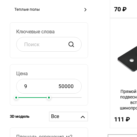
70 ₽
Теплые полы
Ключевые слова
Цена
Прямой 
подвесн
вс
шинопров
LUCE Sky
3D модель
111 ₽
Площадь освещения, м2