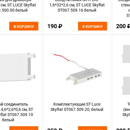
 см, ST LUCE Skyflat
1,6*32*2,6 см, ST LUCE Skyflat
стен
.500.00 белый
ST067.509.16 белый
S
190 ₽
200 
В КОРЗИНУ
В КОРЗИНУ
й соединитель
Комплектующие ST Luce
Т
4,6*2,6*0,6 см, ST
Skyflat ST067.509.20, белый
(вн
flat ST067.509.10
Sky
белый