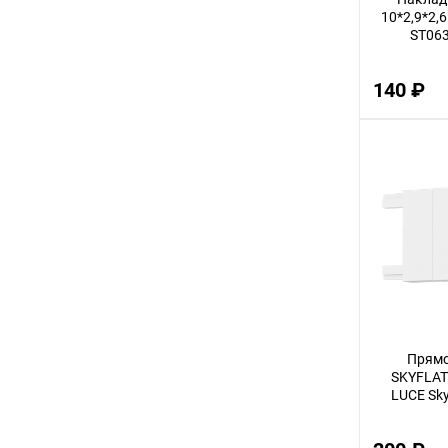
10*2,9*2,6
2
ST063
8
140 ₽
45
40
5
7
35
17
60
10
4
Прямо
SKYFLAT 
48
LUCE Sky
15
20