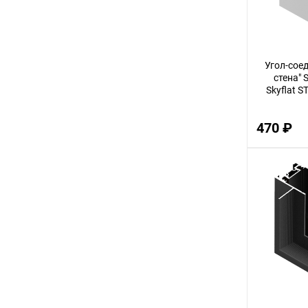
2,5
3,5
28
Угол-соед
стена" 
44
Skyflat 
13
470 ₽
31
4,5
41
1,5
38
34
53
63
37