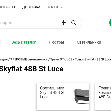
ОНТАКТЫ
ДОСТАВКА
ОТЗЫВЫ
Весь каталог
Люстры
Светильники
укция
/
ТРЕКОВЫЕ светильники
/
Треки ST-LUCE
/
Треки Skyflat 48В St Luc
Skyflat 48В St Luce
Светильники
Треки 
Skyflat 48В St
компле
Luce
48В St