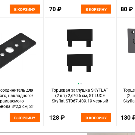
LUCE
70 ₽
80 ₽
В КОРЗИНУ
В КОРЗИНУ
соединитель для
Торцевая заглушка SKYFLAT
Торце
ого, накладного/
(2 шт) 2,6*0,6 см, ST LUCE
(2 ш
траиваемого
Skyflat ST067.409.19 черный
Skyfl
ода 8*2,3 см, ST
flat ST067.409.15
128 ₽
130 
черный
В КОРЗИНУ
В КОРЗИНУ