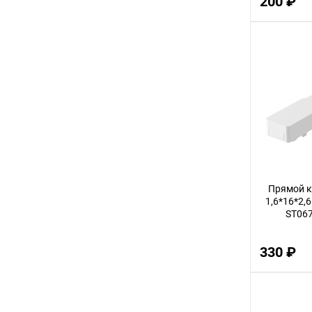
200 ₽
3
12
32
14
30
56
22
100
Прямой к
18
1,6*16*2,6
ST067
75
9
330 ₽
24
68
16