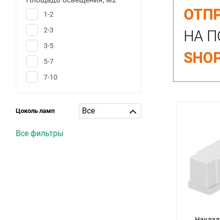
ОТПР
1-2
2-3
НА П
3-5
SHOP
5-7
7-10
10-12
12-15
Цоколь ламп
15-20
Все фильтры
20-25
25-30
больше 30
1
6
25
Наклад