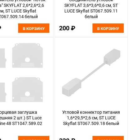
а" SKYFLAT 2,6*2,6*2,6
SKYFLAT 3,6*3,6*0,6 см, ST
см, ST LUCE Skyflat
LUCE Skyflat ST067.509.11
T067.509.14 белый
белый
₽
200 ₽
В КОРЗИНУ
В КОРЗИНУ
орцевая заглушка
Угловой коннектор питания
ешняя 2 шт.) ST Luce
1,6*29,5*2,6 см, ST LUCE
line 48 ST1047.589.02
Skyflat ST067.509.18 белый