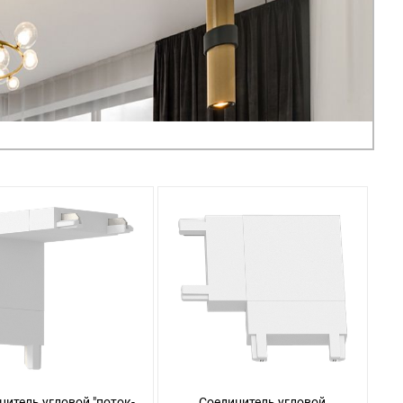
нитель угловой "поток-
Соединитель угловой