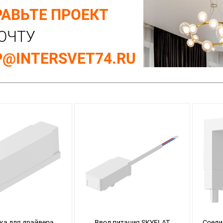
АВЬТЕ ПРОЕКТ
ОЧТУ
@INTERSVET74.RU
ка для драйвера
Ввод питания SKYFLAT
Соеди