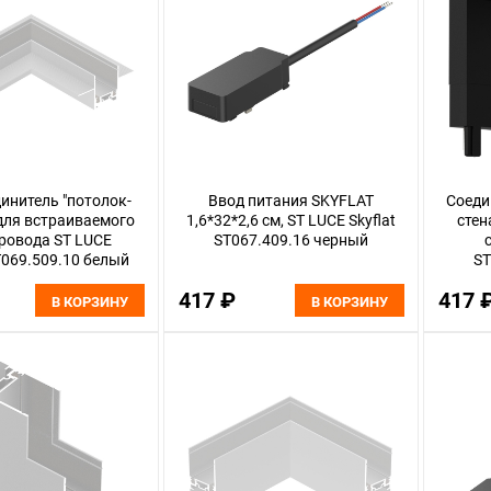
инитель "потолок-
Ввод питания SKYFLAT
Соеди
для встраиваемого
1,6*32*2,6 см, ST LUCE Skyflat
стен
ровода ST LUCE
ST067.409.16 черный
ST069.509.10 белый
ST
417 ₽
417 
В КОРЗИНУ
В КОРЗИНУ