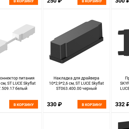
250 ₽
300 
В КОРЗИНУ
В КОРЗИНУ
оннектор питания
Накладка для драйвера
П
 см, ST LUCE Skyflat
10*2,9*2,6 см, ST LUCE Skyflat
SKYF
.509.17 белый
ST063.400.00 черный
LUCE
330 ₽
332 
В КОРЗИНУ
В КОРЗИНУ