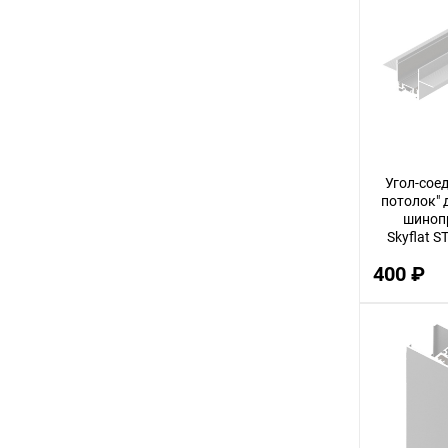
72
11
80
70
36
Угол-соед
23
потолок" 
шиноп
27
Skyflat 
55
400 ₽
95
50
29
21
26
19