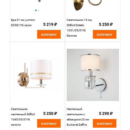
Бра 31 см, Lumion
Светильник 13 см,
5 219 ₽
5 250 ₽
8338/1W, хром
Stilfort Estetio
1051/05/01W,
В КОРЗИНУ
В КОРЗИНУ
бронза
Светильник
Настенный
5 250 ₽
5 290 ₽
настенный Stilfort
светильник с
1045/03/01W,
абажуром 23 см
В КОРЗИНУ
В КОРЗИНУ
золото
Eurosvet Zaffiro
10099/1 хром/