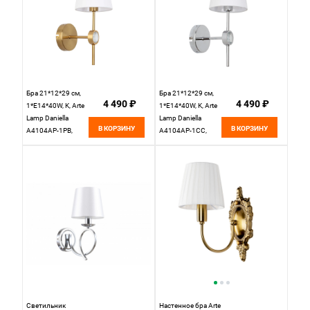
Бра 21*12*29 см,
Бра 21*12*29 см,
4 490 ₽
4 490 ₽
1*E14*40W, K, Arte
1*E14*40W, K, Arte
Lamp Daniella
Lamp Daniella
В КОРЗИНУ
В КОРЗИНУ
A4104AP-1PB,
A4104AP-1CC,
Полированная
Хром
Медь
Светильник
Настенное бра Arte