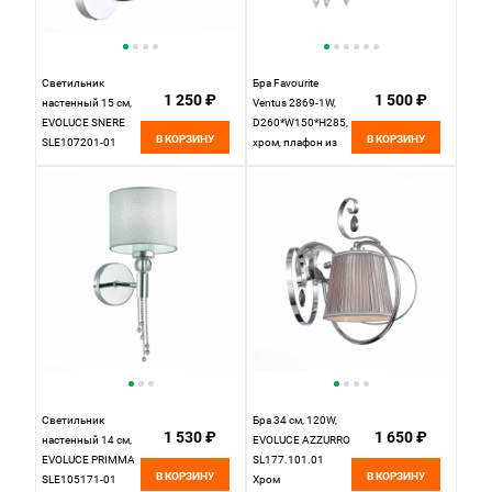
Светильник
Бра Favourite
1 250 ₽
1 500 ₽
настенный 15 см,
Ventus 2869-1W,
EVOLUCE SNERE
D260*W150*H285,
В КОРЗИНУ
В КОРЗИНУ
SLE107201-01
хром, плафон из
Хром
органзы белого
цвета,
декоративные
элементы из
стекла и хрусталя
Светильник
Бра 34 см, 120W,
1 530 ₽
1 650 ₽
настенный 14 см,
EVOLUCE AZZURRO
EVOLUCE PRIMMA
SL177.101.01
В КОРЗИНУ
В КОРЗИНУ
SLE105171-01
Хром