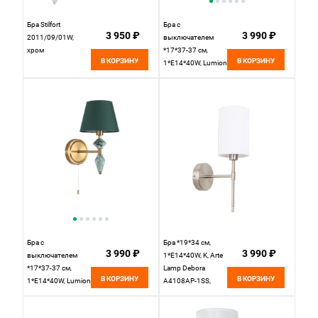
Бра Stilfort
Бра с
3 950 ₽
3 990 ₽
2011/09/01W,
выключателем
хром
*17*37-37 см,
В КОРЗИНУ
В КОРЗИНУ
1*E14*40W, Lumion
Vermont
LUM8274/1W,
стальной;
серебристый
Бра с
Бра *19*34 см,
3 990 ₽
3 990 ₽
выключателем
1*E14*40W, K, Arte
*17*37-37 см,
Lamp Debora
В КОРЗИНУ
В КОРЗИНУ
1*E14*40W, Lumion
A4108AP-1SS,
Vermont
Матовое Серебро
LUM8275/1W,