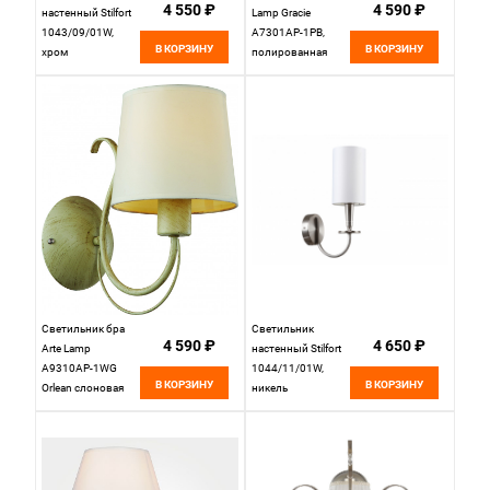
4 550 ₽
4 590 ₽
настенный Stilfort
Lamp Gracie
1043/09/01W,
A7301AP-1PB,
В КОРЗИНУ
В КОРЗИНУ
хром
полированная
медь
Светильник бра
Светильник
4 590 ₽
4 650 ₽
Arte Lamp
настенный Stilfort
A9310AP-1WG
1044/11/01W,
В КОРЗИНУ
В КОРЗИНУ
Orlean слоновая
никель
кость