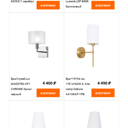
60065/1 серебро
Lussole LSP-8888
В КОРЗИНУ
В КОРЗИНУ
бронзовый
Бра Crystal Lux
Бра *19*34 см,
4 400 ₽
4 490 ₽
MAESTRO AP1
1*E14*40W, K, Arte
CHROME Хром/
Lamp Debora
В КОРЗИНУ
В КОРЗИНУ
черный
A4108AP-1PB,
Полированная
Медь