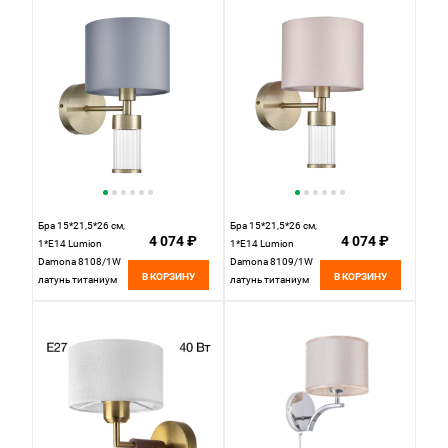
Бра 15*21,5*26 см,
Бра 15*21,5*26 см,
4 074 ₽
4 074 ₽
1*E14 Lumion
1*E14 Lumion
Damona 8108/1W
Damona 8109/1W
В КОРЗИНУ
В КОРЗИНУ
латунь титаниум
латунь титаниум