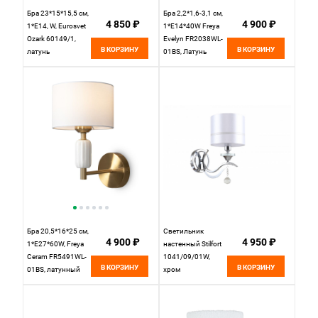
Бра 23*15*15,5 см,
Бра 2,2*1,6-3,1 см,
4 850 ₽
4 900 ₽
1*E14, W, Eurosvet
1*E14*40W Freya
Ozark 60149/1,
Evelyn FR2038WL-
В КОРЗИНУ
В КОРЗИНУ
латунь
01BS, Латунь
Бра 20,5*16*25 см,
Светильник
4 900 ₽
4 950 ₽
1*E27*60W, Freya
настенный Stilfort
Ceram FR5491WL-
1041/09/01W,
В КОРЗИНУ
В КОРЗИНУ
01BS, латунный
хром