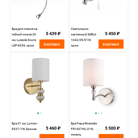
Бра для чтения на
Светильник
5 439 ₽
5 450 ₽
гибкой ножке 26
настенный Stilfort
см, Lussole Scurry
1042/09/01W,
В КОРЗИНУ
В КОРЗИНУ
LSP-6036, хром
хром
Бра 31 см, Lumion
Бра Freya Riverside
5 460 ₽
5 500 ₽
8337/1W, бронза
FR1007WL-01N,
никель