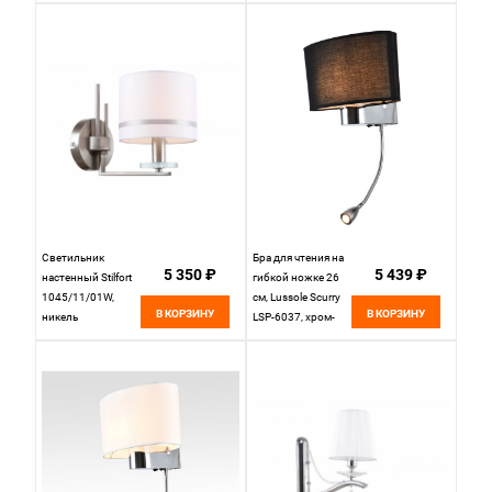
прозрачный
хрусталь Strotskis
(новый абажур)
Светильник
Бра для чтения на
5 350 ₽
5 439 ₽
настенный Stilfort
гибкой ножке 26
1045/11/01W,
см, Lussole Scurry
В КОРЗИНУ
В КОРЗИНУ
никель
LSP-6037, хром-
черный