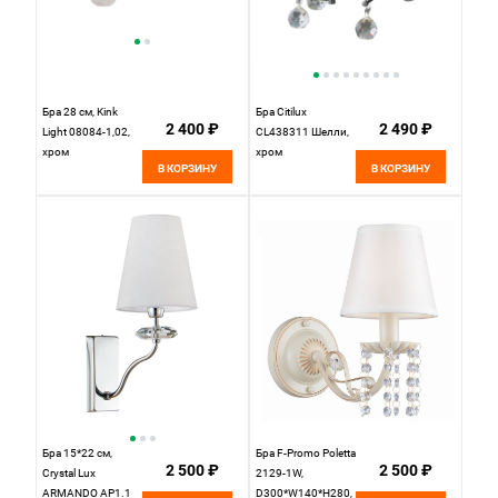
Бра 28 см, Kink
Бра Citilux
2 400 ₽
2 490 ₽
Light 08084-1,02,
CL438311 Шелли,
хром
хром
В КОРЗИНУ
В КОРЗИНУ
Бра 15*22 см,
Бра F-Promo Poletta
2 500 ₽
2 500 ₽
Crystal Lux
2129-1W,
ARMANDO AP1.1
D300*W140*H280,