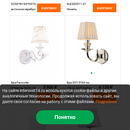
D250*W160*H370,
SLE300511-01
В КОРЗИНУ
В КОРЗИНУ
античное серебро
Никель
Бра Favourite
Бра 30*15*34 см,
5 900 ₽
6 130 ₽
Mariposa 1839-1W,
1*E14, 40W, Aployt
На сайте intersvet74.ru используются cookie-файлы и другие
D290*W140*H310,
Jula
аналогичные технологии. Продолжая использовать сайт, вы
В КОРЗИНУ
В КОРЗИНУ
белый с золотой
APL.707.01.01,
даете свое согласие на работу с этими файлами.
Подробнее
патиной
хром
Понятно