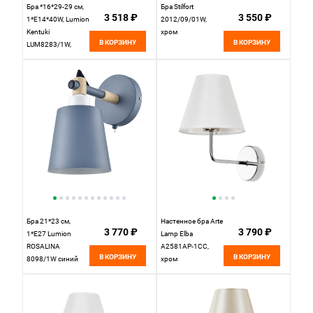
Бра *16*29-29 см,
Бра Stilfort
3 518 ₽
3 550 ₽
1*E14*40W, Lumion
2012/09/01W,
Kentuki
хром
В КОРЗИНУ
В КОРЗИНУ
LUM8283/1W,
стальной;
серебристый
Бра 21*23 см,
Настенное бра Arte
3 770 ₽
3 790 ₽
1*E27 Lumion
Lamp Elba
ROSALINA
A2581AP-1CC,
В КОРЗИНУ
В КОРЗИНУ
8098/1W синий
хром