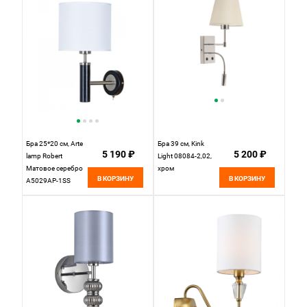
Бра 25*20 см, Arte
Бра 39 см, Kink
5 190 ₽
5 200 ₽
lamp Robert
Light 08084-2,02,
Матовое серебро
хром
В КОРЗИНУ
В КОРЗИНУ
A5029AP-1SS