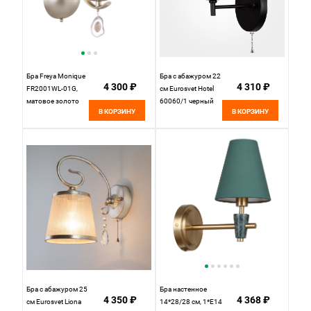
Бра Freya Monique
Бра с абажуром 22
4 300 ₽
4 310 ₽
FR2001WL-01G,
см Eurosvet Hotel
матовое золото
60060/1 черный
В КОРЗИНУ
В КОРЗИНУ
Бра с абажуром 25
Бра настенное
4 350 ₽
4 368 ₽
см Eurosvet Liona
14*28/28 см, 1*E14