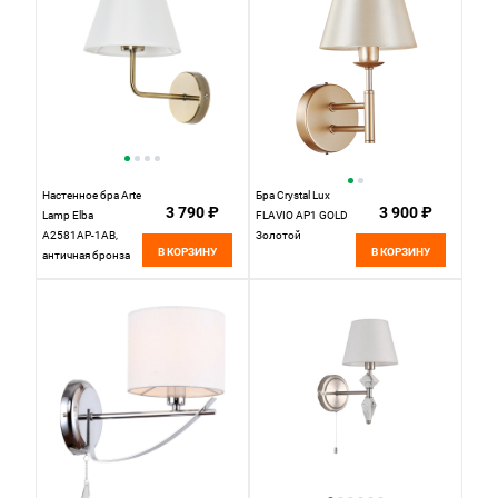
Настенное бра Arte
Бра Crystal Lux
3 790 ₽
3 900 ₽
Lamp Elba
FLAVIO AP1 GOLD
A2581AP-1AB,
Золотой
В КОРЗИНУ
В КОРЗИНУ
античная бронза