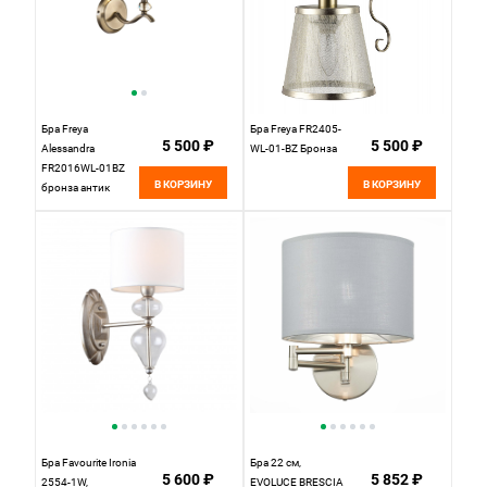
Бра Freya
Бра Freya FR2405-
5 500 ₽
5 500 ₽
Alessandra
WL-01-BZ Бронза
FR2016WL-01BZ
В КОРЗИНУ
В КОРЗИНУ
бронза антик
Бра Favourite Ironia
Бра 22 см,
5 600 ₽
5 852 ₽
2554-1W,
EVOLUCE BRESCIA