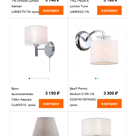
3 140 ₽
3 180 ₽
1*E14*40W, Lumion
1*Е27*60W, K,
Karmen
Lumion Tune
В КОРЗИНУ
В КОРЗИНУ
LUM8279/1W, хром
LUM8302/1W,
бронзовый;
черный
Бра с
Бра F-Promo
3 190 ₽
3 300 ₽
выключателем
Modum 2199-1W,
Citilux Аврора
D260*W150*H200,
В КОРЗИНУ
В КОРЗИНУ
CL463310 , хром,
хром
белый