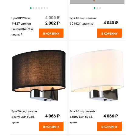
4 005 ₽
Бра 30*23 см,
Бра 40 см, Eurosvet
4 040 ₽
2 002 ₽
1*E27 Lumion
60162/1, латунь
Launa 8043/1W
В КОРЗИНУ
В КОРЗИНУ
черный
Бра 26 см, Lussole
Бра 26 см, Lussole
4 066 ₽
4 066 ₽
Scurry LSP-6035,
Scurry LSP-6034,
хром
хром
В КОРЗИНУ
В КОРЗИНУ