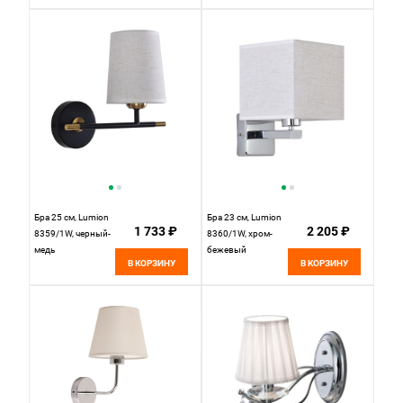
Хром
Бра 25 см, Lumion
Бра 23 см, Lumion
1 733 ₽
2 205 ₽
8359/1W, черный-
8360/1W, хром-
медь
бежевый
В КОРЗИНУ
В КОРЗИНУ