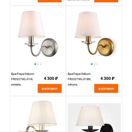
60069/1 серебро
Бра Freya Osborn
Бра Freya Osborn
4 300 ₽
4 300 ₽
FR2027WL-01N,
FR2027WL-01BS,
никель
латунь
В КОРЗИНУ
В КОРЗИНУ