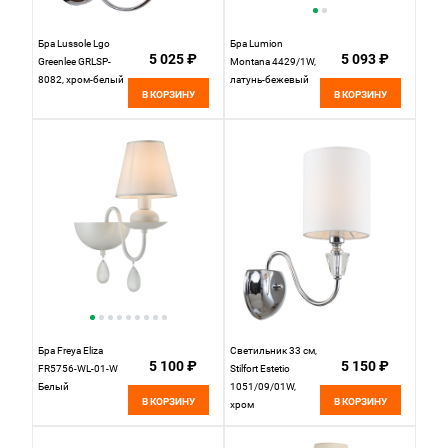
Бра Lussole Lgo
Бра Lumion
5 025 ₽
5 093 ₽
Greenlee GRLSP-
Montana 4429/1W,
8082, хром-белый
латунь-бежевый
В КОРЗИНУ
В КОРЗИНУ
Бра Freya Eliza
Светильник 33 см,
5 100 ₽
5 150 ₽
FR5756-WL-01-W
Stilfort Estetio
Белый
1051/09/01W,
В КОРЗИНУ
В КОРЗИНУ
хром