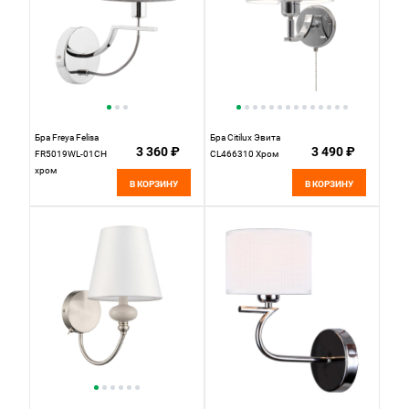
Бра Freya Felisa
Бра Citilux Эвита
3 360 ₽
3 490 ₽
FR5019WL-01CH
CL466310 Хром
хром
В КОРЗИНУ
В КОРЗИНУ