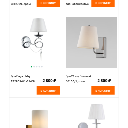
В КОРЗИНУ
В КОРЗИНУ
CHROME Хром
слоновая кость с
золотом
Бра Freya Haley
Бра 21 см, Eurosvet
2 800 ₽
2 850 ₽
FR2909-WL-01-CH
60155/1, хром
В КОРЗИНУ
В КОРЗИНУ