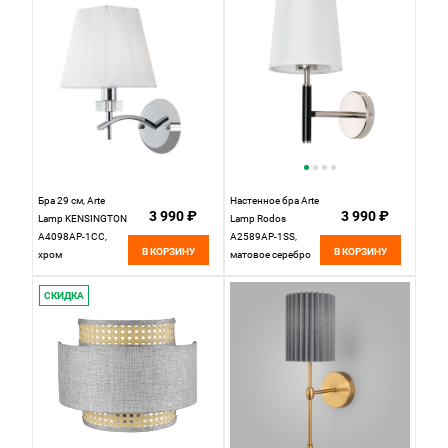
латунь
Бра 29 см, Arte
Настенное бра Arte
3 990 ₽
3 990 ₽
Lamp KENSINGTON
Lamp Rodos
A4098AP-1CC,
A2589AP-1SS,
В КОРЗИНУ
В КОРЗИНУ
хром
матовое серебро
СКИДКА