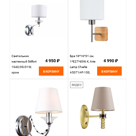
Светильник
Бра 18*16*31 см,
4 950 ₽
4 990 ₽
настенный Stilfort
1*E27*40W, K, Arte
1040/09/01W,
Lamp Charlie
В КОРЗИНУ
В КОРЗИНУ
хром
A5071AP-1SS,
Матовое Серебро
ВИДЕО