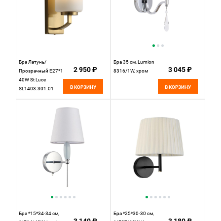
Бра Латунь/
Бра 35 см, Lumion
2 950 ₽
3 045 ₽
Прозрачный E27*1
8316/1W, хром
40W St Luce
В КОРЗИНУ
В КОРЗИНУ
SL1403.301.01
Бра *15*34-34 см,
Бра *25*30-30 см,