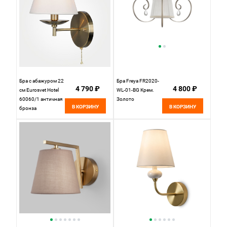
Бра с абажуром 22
Бра Freya FR2020-
4 790 ₽
4 800 ₽
см Eurosvet Hotel
WL-01-BG Крем.
60060/1 античная
Золото
В КОРЗИНУ
В КОРЗИНУ
бронза