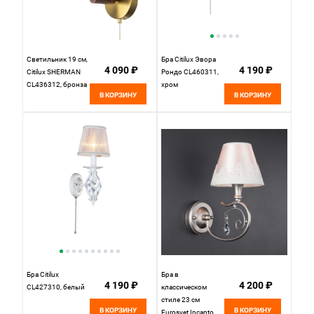
Светильник 19 см,
Бра Citilux Эвора
4 090 ₽
4 190 ₽
Citilux SHERMAN
Рондо CL460311,
CL436312, бронза
хром
В КОРЗИНУ
В КОРЗИНУ
Бра Citilux
Бра в
4 190 ₽
4 200 ₽
CL427310, белый
классическом
стиле 23 см
В КОРЗИНУ
В КОРЗИНУ
Eurosvet Incanto