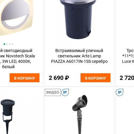
й светодиодный
Встраиваемый уличный
Тро
ик Novotech Scala
светильник Arte Lamp
*11*1
, 3W LED, 4000K,
PIAZZA A6017IN-1SS серебро
Luce 
белый
2 690 ₽
2 72
В КОРЗИНУ
В КОРЗИНУ
ВИДЕО
IP
IP