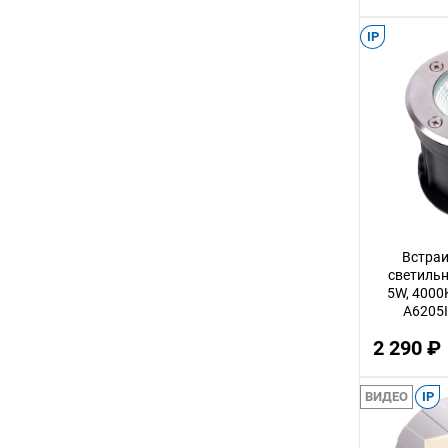
3
IP
12
32
14
30
56
22
100
Встраи
светильн
18
5W, 4000
A6205I
75
2 290 ₽
9
24
ВИДЕО
IP
68
16