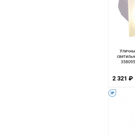
72
11
80
70
36
Уличны
светильн
23
358095
27
55
2 321 ₽
95
IP
50
29
21
26
19