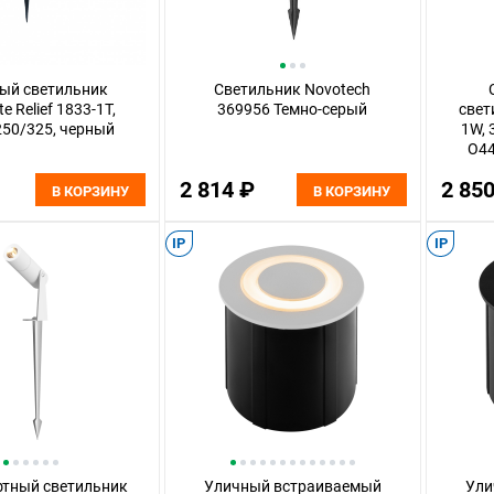
ый светильник
Светильник Novotech
te Relief 1833-1T,
369956 Темно-серый
свет
50/325, черный
1W, 
O44
2 814 ₽
2 85
В КОРЗИНУ
В КОРЗИНУ
IP
IP
тный светильник
Уличный встраиваемый
Ули