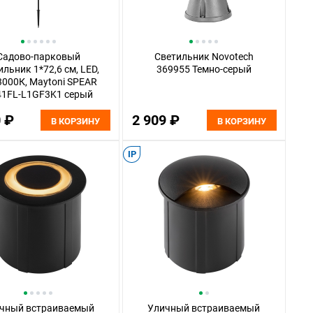
Садово-парковый
Светильник Novotech
ильник 1*72,6 см, LED,
369955 Темно-серый
3000К, Maytoni SPEAR
1FL-L1GF3K1 серый
0 ₽
2 909 ₽
В КОРЗИНУ
В КОРЗИНУ
IP
чный встраиваемый
Уличный встраиваемый