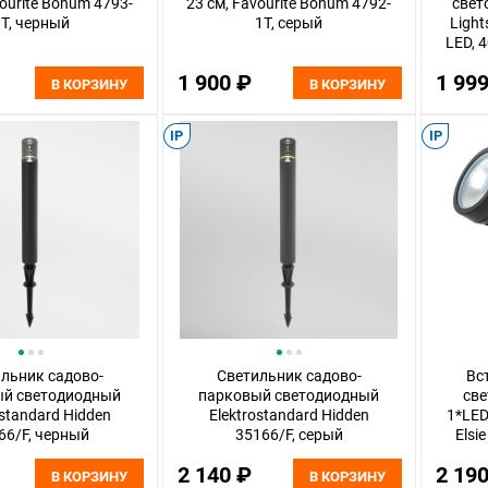
vourite Bonum 4793-
23 см, Favourite Bonum 4792-
свет
T, черный
1T, серый
Light
LED, 
1 900 ₽
1 99
В КОРЗИНУ
В КОРЗИНУ
IP
IP
льник садово-
Светильник садово-
Вс
ый светодиодный
парковый светодиодный
све
ostandard Hidden
Elektrostandard Hidden
1*LED
66/F, черный
35166/F, серый
Elsi
2 140 ₽
2 19
В КОРЗИНУ
В КОРЗИНУ