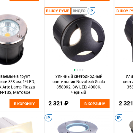
В ШОУ-РУМЕ
ВИДЕО
IP
В ШОУ-Р
ваемые в грунт
Уличный светодиодный
Ули
ики 8*8 см, 1*LED,
светильник Novotech Scala
свет
K Arte Lamp Piazza
358092, 3W LED, 4000K,
358
N-1SS, Матовое
черный
Серебро
2 321 ₽
2 32
В КОРЗИНУ
В КОРЗИНУ
IP
IP