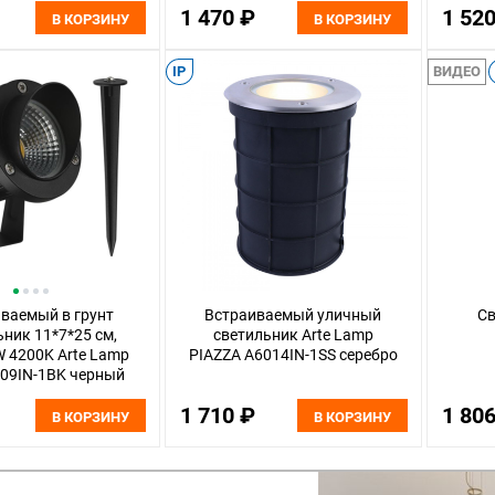
1 470 ₽
1 52
В КОРЗИНУ
В КОРЗИНУ
IP
ВИДЕО
ваемый в грунт
Встраиваемый уличный
Св
ник 11*7*25 см,
светильник Arte Lamp
 4200K Arte Lamp
PIAZZA A6014IN-1SS серебро
309IN-1BK черный
1 710 ₽
1 80
В КОРЗИНУ
В КОРЗИНУ