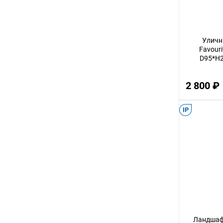
2,5
3,5
Уличн
28
Favouri
D95*H2
44
13
2 800 ₽
31
4,5
IP
41
1,5
38
34
53
63
Ландшаф
37