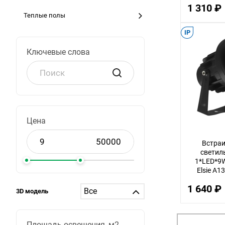
1 310 ₽
Теплые полы
IP
Ключевые слова
Цена
Встраи
светиль
1*LED*9W
Elsie A1
1 640 ₽
3D модель
Площадь освещения, м2