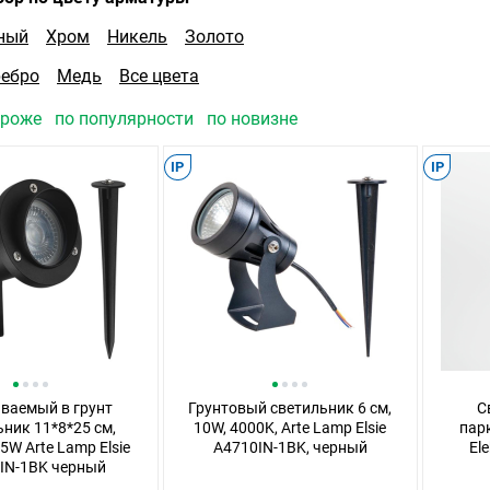
ный
Хром
Никель
Золото
ребро
Медь
Все цвета
ороже
по популярности
по новизне
IP
IP
ваемый в грунт
Грунтовый светильник 6 см,
С
ник 11*8*25 cм,
10W, 4000K, Arte Lamp Elsie
пар
5W Arte Lamp Elsie
A4710IN-1BK, черный
El
IN-1BK черный