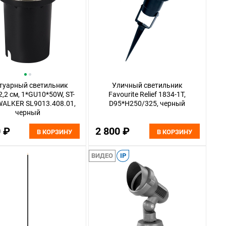
туарный светильник
Уличный светильник
2,2 см, 1*GU10*50W, ST-
Favourite Relief 1834-1T,
WALKER SL9013.408.01,
D95*H250/325, черный
черный
0 ₽
2 800 ₽
В КОРЗИНУ
В КОРЗИНУ
ВИДЕО
IP