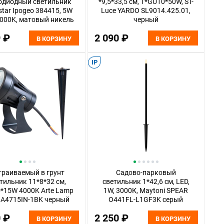
одиодный светильник
*9,5*33,5 см, 1*GU10*50W, ST-
star Ipogeo 384415, 5W
Luce YARDO SL9014.425.01,
4000K, матовый никель
черный
9 ₽
2 090 ₽
В КОРЗИНУ
В КОРЗИНУ
IP
траиваемый в грунт
Садово-парковый
тильник 11*8*32 см,
светильник 1*42,6 см, LED,
*15W 4000K Arte Lamp
1W, 3000К, Maytoni SPEAR
e A4715IN-1BK черный
O441FL-L1GF3K серый
0 ₽
2 250 ₽
В КОРЗИНУ
В КОРЗИНУ