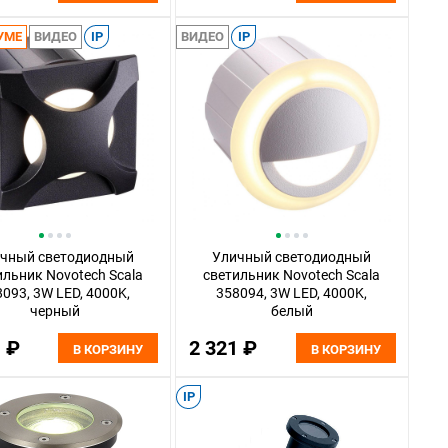
УМЕ
ВИДЕО
IP
ВИДЕО
IP
чный светодиодный
Уличный светодиодный
ильник Novotech Scala
светильник Novotech Scala
093, 3W LED, 4000K,
358094, 3W LED, 4000K,
черный
белый
1 ₽
2 321 ₽
В КОРЗИНУ
В КОРЗИНУ
IP