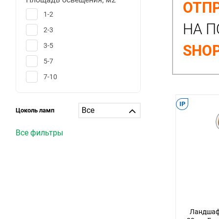
ОТПР
1-2
НА П
2-3
3-5
SHOP
5-7
7-10
10-12
IP
12-15
Цоколь ламп
15-20
Все фильтры
20-25
25-30
больше 30
1
6
Ландшаф
25