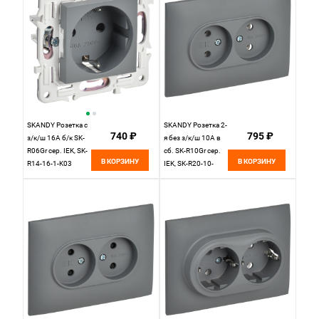
SKANDY Розетка с
SKANDY Розетка 2-
740 ₽
795 ₽
з/к/ш 16А б/к SK-
я без з/к/ш 10А в
R06Gr сер. IEK, SK-
сб. SK-R10Gr сер.
В КОРЗИНУ
В КОРЗИНУ
R14-16-1-K03
IEK, SK-R20-10-
K03-F