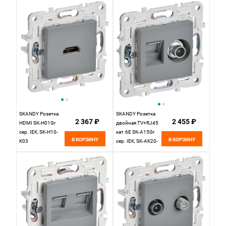
SKANDY Розетка
SKANDY Розетка
2 367 ₽
2 455 ₽
HDMI SK-H01Gr
двойная TV+RJ45
сер. IEK, SK-H10-
кат.6E SK-A15Gr
В КОРЗИНУ
В КОРЗИНУ
K03
сер. IEK, SK-AK20-
2-K03