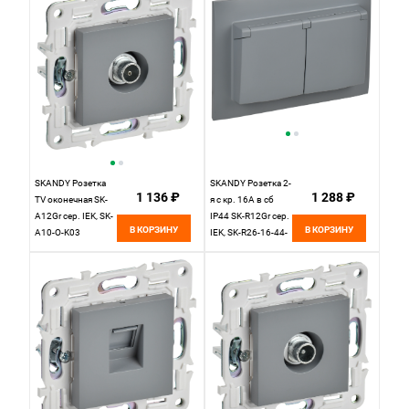
SKANDY Розетка
SKANDY Розетка 2-
1 136 ₽
1 288 ₽
TV оконечная SK-
я с кр. 16А в сб
A12Gr сер. IEK, SK-
IP44 SK-R12Gr сер.
В КОРЗИНУ
В КОРЗИНУ
A10-O-K03
IEK, SK-R26-16-44-
K03-F