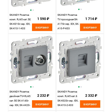
SKANDY Розетка
SKANDY Розетка
1 590 ₽
1 714 ₽
комп. RJ45 кат.5E
TV проходная SK-
SK-K01Gr сер. IEK,
A17Gr сер. IEK, SK-
В КОРЗИНУ
В КОРЗИНУ
SK-K10-1-K03
A10-P-K03
SKANDY Розетка
SKANDY Розетка
2 232 ₽
2 332 ₽
двойная TV+RJ45
комп. RJ45 кат.6
кат.5E SK-A14Gr
SK-K02Gr сер. IEK,
В КОРЗИНУ
В КОРЗИНУ
сер. IEK, SK-AK20-
SK-K10-2-K03
1-K03