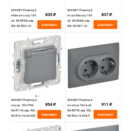
SKANDY Розетка 2-
SKANDY Розетка 2-
835 ₽
837 ₽
я без з/к с з/ш 10А
я с з/к без з/ш 16А
сб. SK-R09Gr сер.
сб. SK-R08Gr сер.
В КОРЗИНУ
В КОРЗИНУ
IEK, SK-R23-10-
IEK, SK-R21-16-
K03-F
K03-F
SKANDY Розетка з/
SKANDY Розетка 2-
854 ₽
911 ₽
к/ш кр. 16А IP44
я с з/к/ш 16А в сб.
SK-R11Gr сер. IEK,
SK-R07Gr сер. IEK,
В КОРЗИНУ
В КОРЗИНУ
SK-R16-16-44-K03
SK-R24-16-K03-F