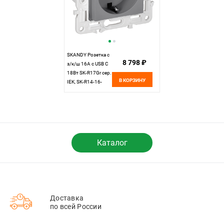
SKANDY Розетка с
8 798 ₽
з/к/ш 16А с USB C
18Вт SK-R17Gr сер.
В КОРЗИНУ
IEK, SK-R14-16-
U14-018-K03
Каталог
Доставка
по всей России