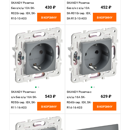
SKANDY Розетка
SKANDY Розетка
430 ₽
452 ₽
без з/к/ш 10А SK-
без з/к с з/ш 10А
R02Gr сер. IEK, SK-
SK-R01Gr сер. IEK,
В КОРЗИНУ
В КОРЗИНУ
R10-10-K03
SK-R13-10-K03
SKANDY Розетка с
SKANDY Розетка с
543 ₽
629 ₽
з/к без з/ш 16А SK-
з/к/ш 16А SK-
R05Gr сер. IEK, SK-
R04Gr сер. IEK, SK-
В КОРЗИНУ
В КОРЗИНУ
R11-16-K03
R14-16-K03