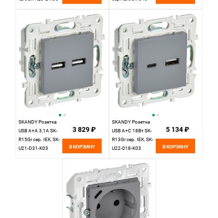
K03
SKANDY Розетка
SKANDY Розетка
3 829 ₽
5 134 ₽
USB A+A 3,1А SK-
USB A+C 18Вт SK-
R15Gr сер. IEK, SK-
R13Gr сер. IEK, SK-
В КОРЗИНУ
В КОРЗИНУ
U21-D31-K03
U22-018-K03