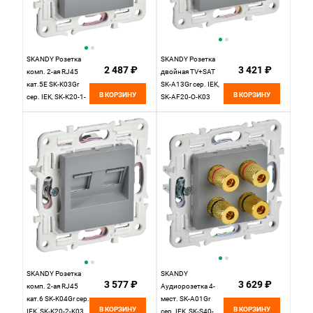
SKANDY Розетка
SKANDY Розетка
2 487 ₽
3 421 ₽
комп. 2-ая RJ45
двойная TV+SAT
кат.5E SK-K03Gr
SK-A13Gr сер. IEK,
В КОРЗИНУ
В КОРЗИНУ
сер. IEK, SK-K20-1-
SK-AF20-O-K03
K03
SKANDY Розетка
SKANDY
3 577 ₽
3 629 ₽
комп. 2-ая RJ45
Аудиорозетка 4-
кат.6 SK-K04Gr сер.
мест. SK-A01Gr
В КОРЗИНУ
В КОРЗИНУ
IEK, SK-K20-2-K03
сер. IEK, SK-S40-