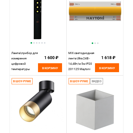
Лампа\прибор для
MIX светодиодная
1 600 ₽
1 618 ₽
измерения
лента Ultra 24В -
цифровой
14,4Вт/м 5м IP20
В КОРЗИНУ
В КОРЗИНУ
температуры
201125 Maytoni
MT240809
Led Strip, цена за
метр, отгружается
В ШОУ-РУМЕ
В ШОУ-РУМЕ
ВИДЕО
по 5 м