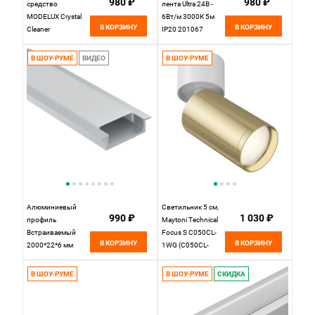
980 ₽
980 ₽
средство
лента Ultra 24В -
MODELUX Crystal
6Вт/м 3000К 5м
В КОРЗИНУ
В КОРЗИНУ
Cleaner
IP20 201067
Maytoni Led Strip,
цена за метр,
В ШОУ-РУМЕ
ВИДЕО
В ШОУ-РУМЕ
отгружается по 5 м
Алюминиевый
Светильник 5 см,
990 ₽
1 030 ₽
профиль
Maytoni Technical
Встраиваемый
Focus S C050CL-
В КОРЗИНУ
В КОРЗИНУ
2000*22*6 мм
1WG (C050CL-
Maytoni Technical
01W+TRA020-
Led Strip ALM004S-
01G), белый-
В ШОУ-РУМЕ
В ШОУ-РУМЕ
СКИДКА
2M Белый, цена за
золото
штуку