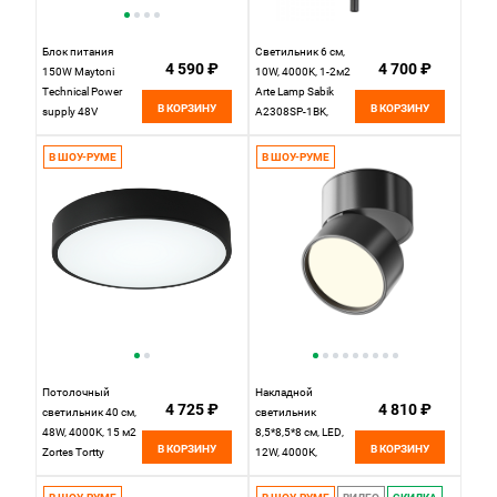
Блок питания
Светильник 6 см,
4 590 ₽
4 700 ₽
150W Maytoni
10W, 4000K, 1-2м2
Technical Power
Arte Lamp Sabik
В КОРЗИНУ
В КОРЗИНУ
supply 48V
A2308SP-1BK,
TRX004DR-150S
черный
Серый IP 20
В ШОУ-РУМЕ
В ШОУ-РУМЕ
Потолочный
Накладной
4 725 ₽
4 810 ₽
светильник 40 см,
светильник
48W, 4000K, 15 м2
8,5*8,5*8 см, LED,
В КОРЗИНУ
В КОРЗИНУ
Zortes Tortty
12W, 4000К,
ZRS.02563.48,
Maytoni Technical
черный
ONDA C024CL-