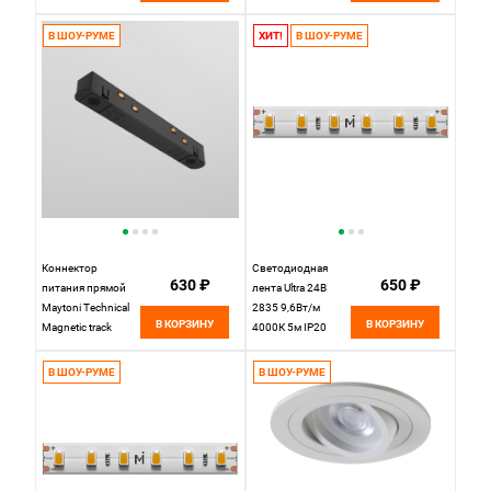
Led Strip 10146,
цена за метр,
В ШОУ-РУМЕ
ХИТ!
В ШОУ-РУМЕ
катушкой по 5 м
Коннектор
Светодиодная
630 ₽
650 ₽
питания прямой
лента Ultra 24В
Maytoni Technical
2835 9,6Вт/м
В КОРЗИНУ
В КОРЗИНУ
Magnetic track
4000К 5м IP20
system Exility
201039 Maytoni
TRA034PC-42B
Led Strip, цена за
В ШОУ-РУМЕ
В ШОУ-РУМЕ
черный IP 20
метр, отгружается
по 5 м / старый арт
10143