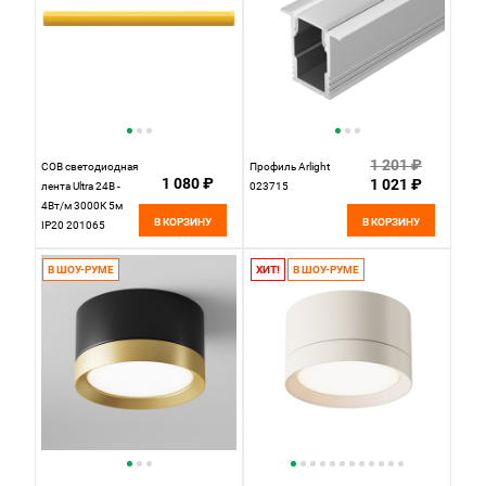
1 201 ₽
COB светодиодная
Профиль Arlight
1 080 ₽
1 021 ₽
лента Ultra 24В -
023715
4Вт/м 3000К 5м
В КОРЗИНУ
В КОРЗИНУ
IP20 201065
Maytoni Led Strip,
цена за метр,
В ШОУ-РУМЕ
ХИТ!
В ШОУ-РУМЕ
отгружается по 5 м