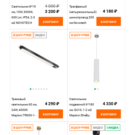
4 000 ₽
Светильник 8*19
Трехфазный
4 180 ₽
3 200 ₽
см, 10W, 3000К,
(четырехжильный)
600 Lm, IP54, 2-3
шинопровод 200
В КОРЗИНУ
В КОРЗИНУ
м2 NOVOTECH
см Novotech
CALLE 357519,
135039, черный
LED, 10W, белый
В ШОУ-РУМЕ
ВИДЕО
В ШОУ-РУМЕ
Трековый
Светильник
4 290 ₽
4 330 ₽
светильник 60 см,
подвесной 6*180
24W, 4000K
см, GU10, 1-2 м2
В КОРЗИНУ
В КОРЗИНУ
Maytoni TR000-1-
Maytoni Shelby
24W4K-B черный
P038PL-01W,
белый
В ШОУ-РУМЕ
В ШОУ-РУМЕ
ВИДЕО
СКИДКА