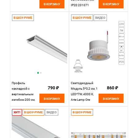
В КОРЗИНУ
В КОРЗИНУ
IP20 201071
Maytoni Led Strip,
цена за метр,
В ШОУ-РУМЕ
В ШОУ-РУМЕ
ВИДЕО
отгружается по 5 м
Профиль
Светодиодный
790 ₽
860 ₽
накладной с
Модуль 5*3,2 см, 1
вертикальным
LED*7W, 4000 К,
В КОРЗИНУ
В КОРЗИНУ
изгибом 200 см,
Arte Lamp Ore
Maytoni Led Strip
A22070-4K,
631016
ХИТ!
В ШОУ-РУМЕ
ВИДЕО
В ШОУ-РУМЕ