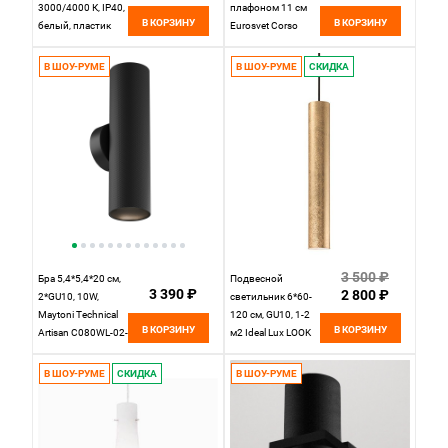
3000/4000 К, IP40,
плафоном 11 см
В КОРЗИНУ
В КОРЗИНУ
белый, пластик
Eurosvet Corso
Sonex Omega
20089/1 бронза
White, 7661/24L
В ШОУ-РУМЕ
В ШОУ-РУМЕ
СКИДКА
3 500 ₽
Бра 5,4*5,4*20 см,
Подвесной
3 390 ₽
2 800 ₽
2*GU10, 10W,
светильник 6*60-
Maytoni Technical
120 см, GU10, 1-2
В КОРЗИНУ
В КОРЗИНУ
Artisan C080WL-02-
м2 Ideal Lux LOOK
GU10-B черный
SP1 SMALL ORO,
золото 141817
В ШОУ-РУМЕ
СКИДКА
В ШОУ-РУМЕ