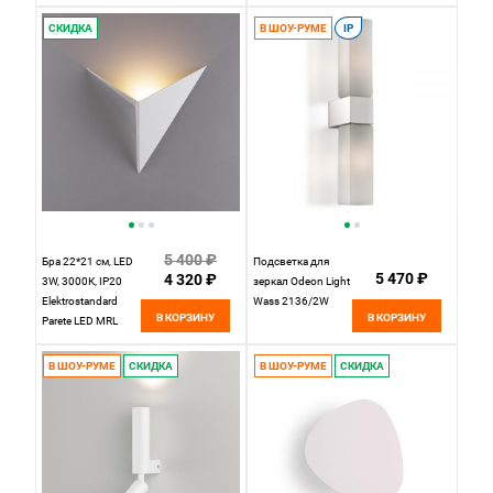
CL71424SV белый
Wonder 50231/1
с датчиком
LED прозрачный
СКИДКА
В ШОУ-РУМЕ
IP
движения
5 400 ₽
Бра 22*21 см, LED
Подсветка для
5 470 ₽
4 320 ₽
3W, 3000К, IP20
зеркал Odeon Light
Elektrostandard
Wass 2136/2W
В КОРЗИНУ
В КОРЗИНУ
Parete LED MRL
1008 белый
В ШОУ-РУМЕ
СКИДКА
В ШОУ-РУМЕ
СКИДКА