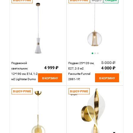
В ШОУ-РУМЕ
В ШОУ-РУМЕ
ВИДЕО
СКИДКА
12W4K-B-1 черный
5 000 ₽
Подвесной
Подвес 25*120 см,
4 999 ₽
4 000 ₽
светильник
Е27, 2-3 м2
12*190 см, Е14, 1-2
Favourite Funnel
В КОРЗИНУ
В КОРЗИНУ
м2 Lightstar Dumo
2881-1P,
816016, белый-
D250*H1200,
золото
каркас золотого
В ШОУ-РУМЕ
В ШОУ-РУМЕ
цвета, плафон из
прозрачного
стекла,
декоративные
цепочки в цвет
каркаса