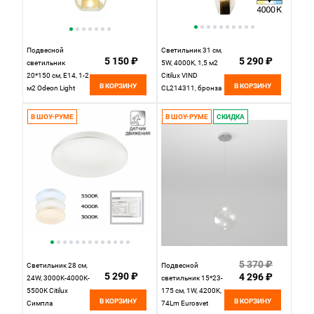
Подвесной
Светильник 31 см,
5 150 ₽
5 290 ₽
светильник
5W, 4000K, 1,5 м2
20*150 см, E14, 1-2
Citilux VIND
В КОРЗИНУ
В КОРЗИНУ
м2 Odeon Light
CL214311, бронза
4697/1 золото-
янтарный
В ШОУ-РУМЕ
В ШОУ-РУМЕ
СКИДКА
5 370 ₽
Светильник 28 см,
Подвесной
5 290 ₽
4 296 ₽
24W, 3000K-4000K-
светильник 15*23-
5500K Citilux
175 см, 1W, 4200K,
В КОРЗИНУ
В КОРЗИНУ
Симпла
74Lm Eurosvet