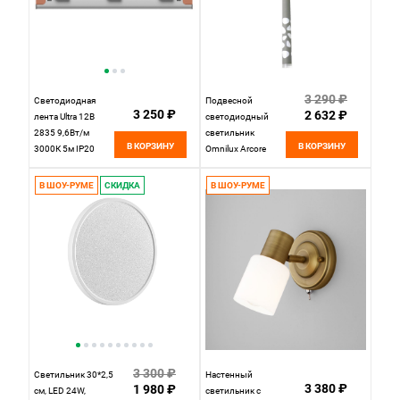
3 290 ₽
Светодиодная
Подвесной
3 250 ₽
2 632 ₽
лента Ultra 12В
светодиодный
2835 9,6Вт/м
светильник
В КОРЗИНУ
В КОРЗИНУ
3000К 5м IP20
Omnilux Arcore
201031 Maytoni
OML-101616-20,
Led Strip, цена за
20W LED, 6000K,
В ШОУ-РУМЕ
СКИДКА
В ШОУ-РУМЕ
метр, отгружается
серый
по 5 м
3 300 ₽
Cветильник 30*2,5
Настенный
3 380 ₽
1 980 ₽
см, LED 24W,
светильник с