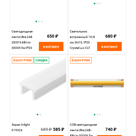
Светодиодная
Светильник
650 ₽
680 ₽
лента Ultra 24В
встроенный 10/8
2835 9,6Вт/м
см, GU10, IP20
В КОРЗИНУ
В КОРЗИНУ
3000К 5м IP20
Crystal Lux CLT
201038 Maytoni
001C1 WH Белый
Led Strip, цена за
В ШОУ-РУМЕ
СКИДКА
В ШОУ-РУМЕ
метр, отгружается
по 5 м / старый арт
10142
Экран Arlight
COB светодиодная
689 ₽
585 ₽
740 ₽
019324
лента Ultra 24В -
8Вт/м 3000К 5м