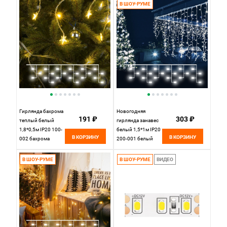
В ШОУ-РУМЕ
по популярности
по новизне
Гирлянда бахрома
Новогодняя
191 ₽
303 ₽
теплый белый
гирлянда занавес
1,8*0,5м IP20 100-
белый 1,5*1м IP20
В КОРЗИНУ
В КОРЗИНУ
002 бахрома
200-001 белый
В ШОУ-РУМЕ
В ШОУ-РУМЕ
ВИДЕО