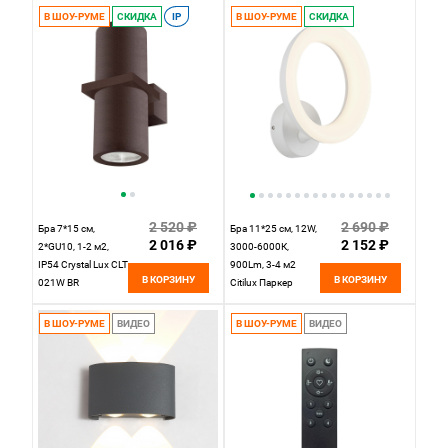
В ШОУ-РУМЕ
СКИДКА
IP
В ШОУ-РУМЕ
СКИДКА
2 520 ₽
2 690 ₽
Бра 7*15 см,
Бра 11*25 см, 12W,
2 016 ₽
2 152 ₽
2*GU10, 1-2 м2,
3000-6000К,
IP54 Crystal Lux CLT
900Lm, 3-4 м2
В КОРЗИНУ
В КОРЗИНУ
021W BR
Citilux Паркер
Коричневый
CL225B310
светодиодное
В ШОУ-РУМЕ
ВИДЕО
В ШОУ-РУМЕ
ВИДЕО
Белое