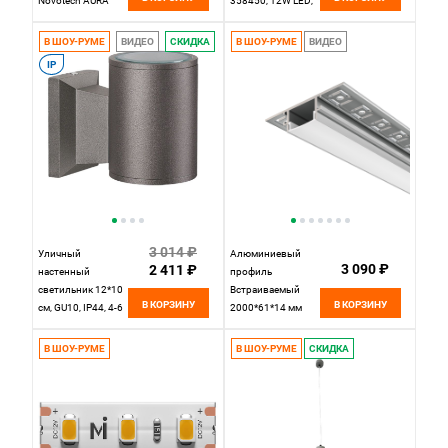
Novotech AURA
358450, 12W LED,
358998, черный
4000K, белый
В ШОУ-РУМЕ
ВИДЕО
СКИДКА
В ШОУ-РУМЕ
ВИДЕО
IP
3 014 ₽
Уличный
Алюминиевый
3 090 ₽
2 411 ₽
настенный
профиль
светильник 12*10
Встраиваемый
В КОРЗИНУ
В КОРЗИНУ
см, GU10, IP44, 4-6
2000*61*14 мм
м2 Novotech
для светодиодной
Landscape 370357,
ленты Maytoni Led
В ШОУ-РУМЕ
В ШОУ-РУМЕ
СКИДКА
серый
strip Серебро ALM-
6114-S-2M