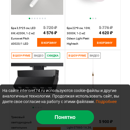
5 720 ₽
5 776 ₽
Бра 3,5*25 см, LED
Бра 22*9 см, 10W,
4 576 ₽
4 620 ₽
6W, 4200К, 1-2 м2
3000К, 1-2 м2
Eurosvet Pitch
Odeon Light Pietri
В КОРЗИНУ
В КОРЗИНУ
40020/1 LED
Hightech
белый
3853/10WL белый
В ШОУ-РУМЕ
ВИДЕО
СКИДКА
В ШОУ-РУМЕ
ВИДЕО
На сайте intersvet74.ru используются cookie-файлы и другие
аналогичные технологии. Продолжая использовать сайт, вы
даете свое согласие на работу с этими файлами.
Подробнее
Понятно
5 870 ₽
Трековый
Светильник 10 см,
5 900 ₽
2 876 ₽
светодиодный
3W, 3000K, Kink
светильник
Light 07860-1A,36,