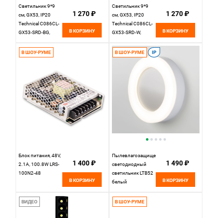
Светильник 9*9
Светильник 9*9
1 270 ₽
1 270 ₽
см, GX53, IP20
см, GX53, IP20
Technical C086CL-
Technical C086CL-
В КОРЗИНУ
В КОРЗИНУ
GX53-SRD-BG,
GX53-SRD-W,
черный-золото
белый
В ШОУ-РУМЕ
В ШОУ-РУМЕ
IP
Блок питания, 48V,
Пылевлагозащищенный
1 400 ₽
1 490 ₽
2.1А, 100.8W LRS-
светодиодный
100N2-48
светильник LTB52
В КОРЗИНУ
В КОРЗИНУ
белый
Elektrostandard
ВИДЕО
В ШОУ-РУМЕ