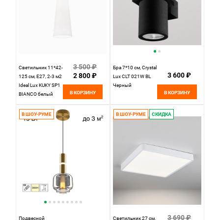
3 500 ₽
Светильник 11*42-
Бра 7*10 см, Crystal
3 600 ₽
2 800 ₽
125 см, Е27, 2-3 м2
Lux CLT 021W BL
Ideal Lux KUKY SP1
Черный
В КОРЗИНУ
В КОРЗИНУ
BIANCO белый
053448
В ШОУ-РУМЕ
В ШОУ-РУМЕ
СКИДКА
3 690 ₽
Подвесной
Светильник 27 см,