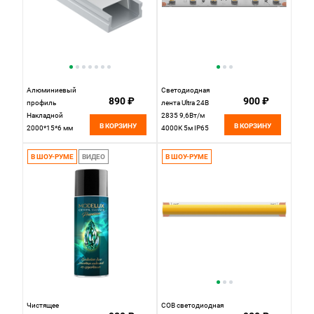
Алюминиевый
Светодиодная
890 ₽
900 ₽
профиль
лента Ultra 24В
Накладной
2835 9,6Вт/м
В КОРЗИНУ
В КОРЗИНУ
2000*15*6 мм
4000К 5м IP65
Maytoni Technical
201043 Maytoni
Led Strip ALM001S-
Led Strip, цена за
В ШОУ-РУМЕ
ВИДЕО
В ШОУ-РУМЕ
2M Серебро, цена
метр, отгружается
за штуку
по 5 м
Чистящее
COB светодиодная