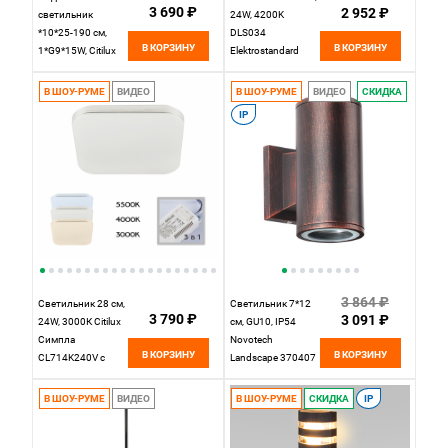
3 690 ₽
2 952 ₽
светильник
24W, 4200K
*10*25-190 см,
DLS034
В КОРЗИНУ
В КОРЗИНУ
1*G9*15W, Citilux
Elektrostandard
Lass CL249011,
белый
Золото
В ШОУ-РУМЕ
ВИДЕО
В ШОУ-РУМЕ
ВИДЕО
СКИДКА
IP
3 864 ₽
Светильник 28 см,
Светильник 7*12
3 790 ₽
3 091 ₽
24W, 3000К Citilux
см, GU10, IP54
Симпла
Novotech
В КОРЗИНУ
В КОРЗИНУ
CL714K240V с
Landscape 370407
диммером
коричневый
В ШОУ-РУМЕ
ВИДЕО
В ШОУ-РУМЕ
СКИДКА
IP