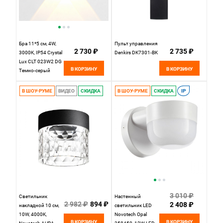
Бра 11*5 см, 4W,
Пульт управления
2 730 ₽
2 735 ₽
3000K, IP54 Crystal
Denkirs DK7301-BK
Lux CLT 023W2 DG
В КОРЗИНУ
В КОРЗИНУ
Темно-серый
В ШОУ-РУМЕ
ВИДЕО
СКИДКА
В ШОУ-РУМЕ
СКИДКА
IP
3 010 ₽
Светильник
Настенный
2 982 ₽
894 ₽
2 408 ₽
накладной 10 см,
светильник LED
10W, 4000K,
Novotech Opal
В КОРЗИНУ
В КОРЗИНУ