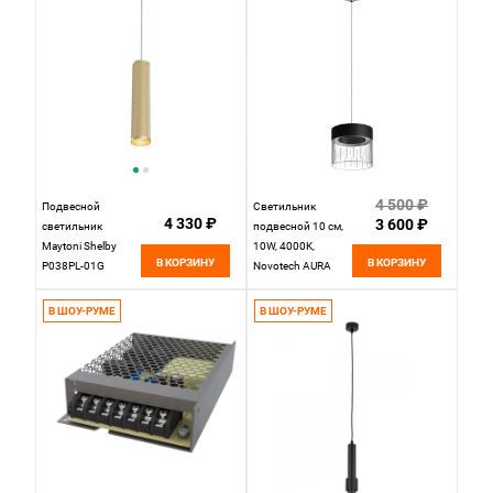
4 500 ₽
Подвесной
Светильник
4 330 ₽
3 600 ₽
светильник
подвесной 10 см,
Maytoni Shelby
10W, 4000K,
В КОРЗИНУ
В КОРЗИНУ
P038PL-01G
Novotech AURA
золото
359006, черный
В ШОУ-РУМЕ
В ШОУ-РУМЕ