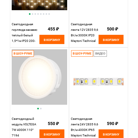
Светодиодная
Светодиодная
455 ₽
500 ₽
гирлянда занавес
лента 12V 2835 9,6
теплый белый
Вт/м 3000K IP20
В КОРЗИНУ
В КОРЗИНУ
1,5*1м IP20 200-
Maytoni Technical
001 теплый белый
Led Strip 10108 ,
цена за метр,
В ШОУ-РУМЕ
В ШОУ-РУМЕ
ВИДЕО
катушкой по 5 м
Светодиодный
Светодиодная
550 ₽
590 ₽
модуль VOLTEGA
лента 24V 2835 9,6
7W 4000K 110°
Вт/м 4000K IP65
В КОРЗИНУ
В КОРЗИНУ
7194
Maytoni Technical