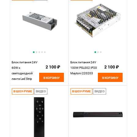
Блок питания 24V
Блок питания 24V
2 100 ₽
2 100 ₽
60W к
100W PSL002 IP20
светодиодной
Maytoni 220203
В КОРЗИНУ
В КОРЗИНУ
ленте Led Strip
821001
14,2*4,8*-2,8 см,
В ШОУ-РУМЕ
ВИДЕО
В ШОУ-РУМЕ
ВИДЕО
Maytoni 821001,
Серый