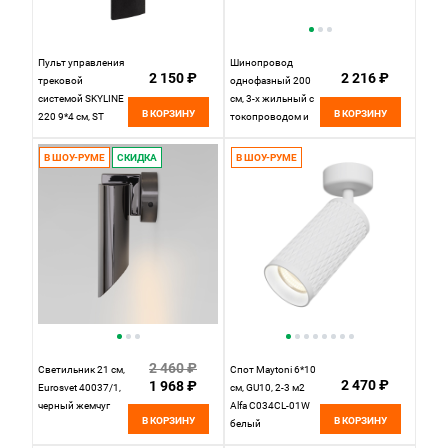
Пульт управления
Шинопровод
2 150 ₽
2 216 ₽
трековой
однофазный 200
системой SKYLINE
см, 3-х жильный с
В КОРЗИНУ
В КОРЗИНУ
220 9*4 см, ST
токопроводом и
LUCE AROUND
заглушкой
ST015.400.98
NOVOTECH
В ШОУ-РУМЕ
СКИДКА
В ШОУ-РУМЕ
Черный
135003, чёрный
2 460 ₽
Светильник 21 см,
Спот Maytoni 6*10
2 470 ₽
1 968 ₽
Eurosvet 40037/1,
см, GU10, 2-3 м2
черный жемчуг
Alfa C034CL-01W
В КОРЗИНУ
В КОРЗИНУ
белый