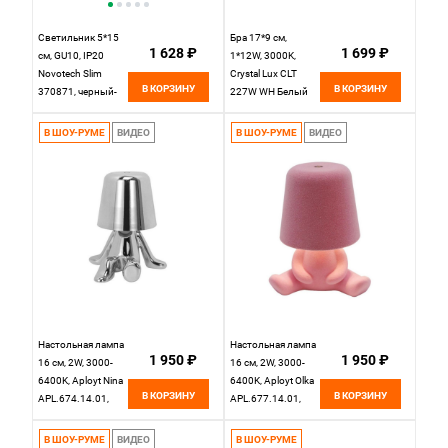
Светильник 5*15
Бра 17*9 см,
1 628 ₽
1 699 ₽
см, GU10, IP20
1*12W, 3000K,
Novotech Slim
Crystal Lux CLT
В КОРЗИНУ
В КОРЗИНУ
370871, черный-
227W WH Белый
золото
В ШОУ-РУМЕ
ВИДЕО
В ШОУ-РУМЕ
ВИДЕО
Настольная лампа
Настольная лампа
1 950 ₽
1 950 ₽
16 см, 2W, 3000-
16 см, 2W, 3000-
6400K, Aployt Nina
6400K, Aployt Olka
В КОРЗИНУ
В КОРЗИНУ
APL.674.14.01,
APL.677.14.01,
серебро
розовый
В ШОУ-РУМЕ
ВИДЕО
В ШОУ-РУМЕ