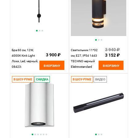
3 940 ₽
Бра 60 см, 12W,
Светильник 11*32
3 900 ₽
3 152 ₽
4000K Kink Light
см, Е27, IP54 1443
Локи, Led, черный,
TECHNO черный
В КОРЗИНУ
В КОРЗИНУ
08423-
Elektrostandard
60,19(4000K)
В ШОУ-РУМЕ
СКИДКА
В ШОУ-РУМЕ
ВИДЕО