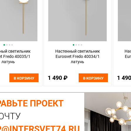
ный светильник
Настенный светильник
На
et Fredo 40035/1
Eurosvet Fredo 40034/1
Eur
латунь
латунь
1 490 ₽
1 49
В КОРЗИНУ
В КОРЗИНУ
АВЬТЕ ПРОЕКТ
ОЧТУ
@INTERSVET74.RU