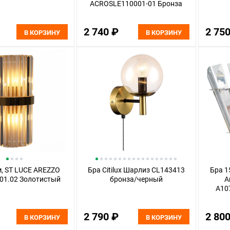
ACROSLE110001-01 Бронза
2 740 ₽
2 75
В КОРЗИНУ
В КОРЗИНУ
м, ST LUCE AREZZO
Бра Citilux Шарлиз CL143413
Бра 1
01.02 Золотистый
бронза/черный
A
A10
2 790 ₽
2 80
В КОРЗИНУ
В КОРЗИНУ