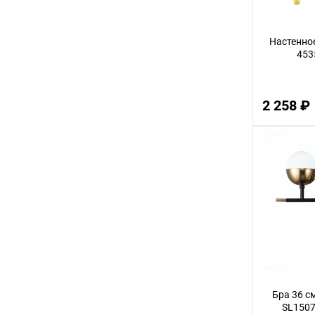
72
Настенное
11
453
80
70
2 258 ₽
36
23
27
55
95
50
29
21
26
Бра 36 с
SL1507
19