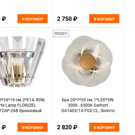
0 ₽
2 750 ₽
В КОРЗИНУ
В КОРЗИНУ
ВИДЕО
5*24*19 см, 2*E14, 80W,
Бра 20*7*20 см, 1*LED*3W,
rte Lamp FLORIZEL
3000 - 6500K Gerhort
72AP-2AB бронзовый
G61403/1A FGD CL, Золото
0 ₽
2 820 ₽
В КОРЗИНУ
В КОРЗИНУ