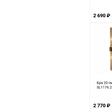
2,5
2 690 ₽
3,5
28
44
13
31
4,5
41
1,5
38
Бра 20 с
34
SL1176.2
53
63
2 770 ₽
37