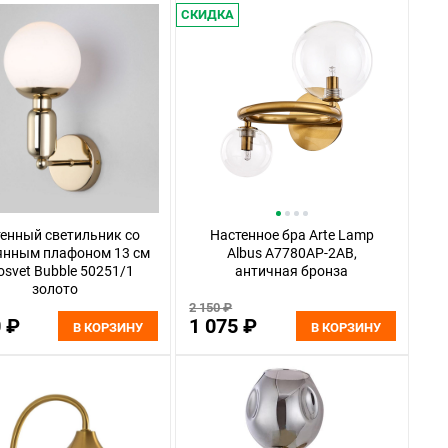
СКИДКА
енный светильник со
Настенное бра Arte Lamp
янным плафоном 13 см
Albus A7780AP-2AB,
osvet Bubble 50251/1
античная бронза
золото
2 150 ₽
0 ₽
1 075 ₽
В КОРЗИНУ
В КОРЗИНУ