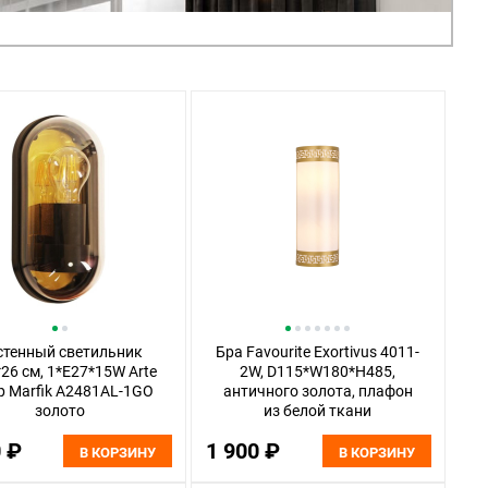
стенный светильник
Бра Favourite Exortivus 4011-
26 cм, 1*E27*15W Arte
2W, D115*W180*H485,
 Marfik A2481AL-1GO
античного золота, плафон
золото
из белой ткани
0 ₽
1 900 ₽
В КОРЗИНУ
В КОРЗИНУ