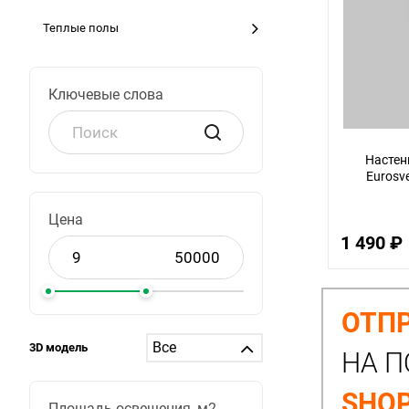
Теплые полы
Ключевые слова
Настен
Eurosv
Цена
1 490 ₽
ОТПР
3D модель
НА П
SHOP
Площадь освещения, м2