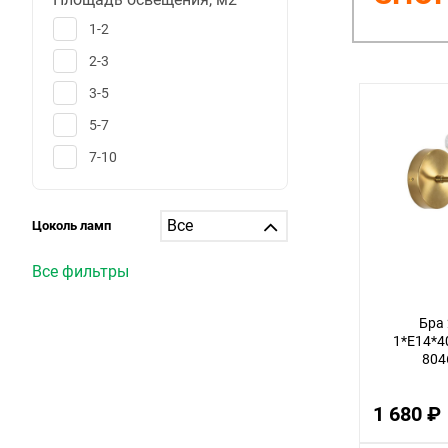
1-2
2-3
3-5
5-7
7-10
10-12
12-15
Цоколь ламп
15-20
Все фильтры
20-25
25-30
Бра 
1*E14*4
больше 30
804
1
1 680 ₽
6
25