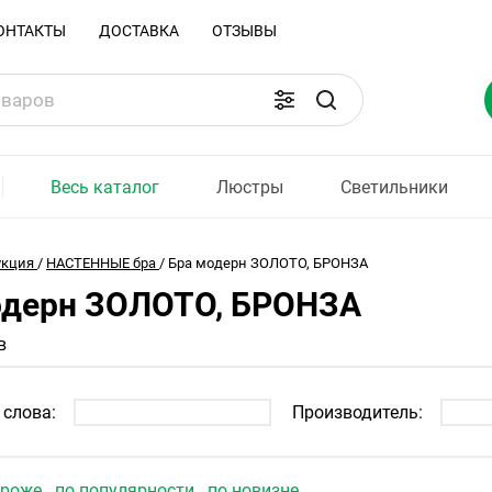
ОНТАКТЫ
ДОСТАВКА
ОТЗЫВЫ
Весь каталог
Люстры
Светильники
укция
/
НАСТЕННЫЕ бра
/
Бра модерн ЗОЛОТО, БРОНЗА
одерн ЗОЛОТО, БРОНЗА
в
слова:
Производитель:
ороже
по популярности
по новизне