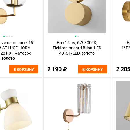
ник настенный 15
Бра 16 см, 6W, 3000K,
Б
W, ST LUCE LIORA
Elektrostandard Brioni LED
1*E2
.201.01 Матовое
40131/LED, золото
золото
2 190 ₽
2 20
В КОРЗИНУ
В КОРЗИНУ