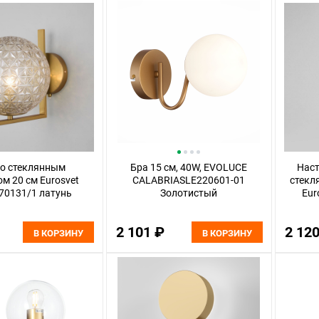
со стеклянным
Бра 15 см, 40W, EVOLUCE
Наст
м 20 см Eurosvet
CALABRIASLE220601-01
стекл
70131/1 латунь
Золотистый
Eur
2 101 ₽
2 12
В КОРЗИНУ
В КОРЗИНУ