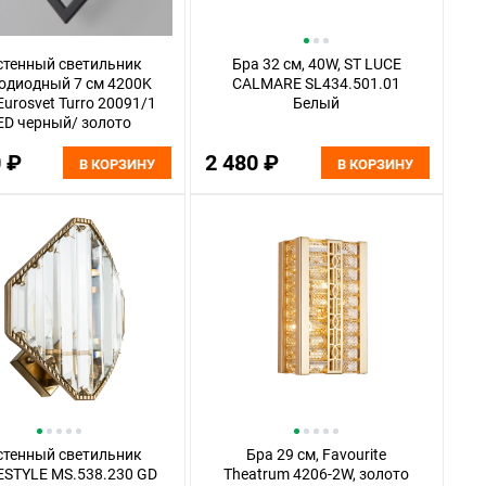
стенный светильник
Бра 32 см, 40W, ST LUCE
одиодный 7 см 4200K
CALMARE SL434.501.01
urosvet Turro 20091/1
Белый
ED черный/ золото
0 ₽
2 480 ₽
В КОРЗИНУ
В КОРЗИНУ
стенный светильник
Бра 29 см, Favourite
STYLE MS.538.230 GD
Theatrum 4206-2W, золото