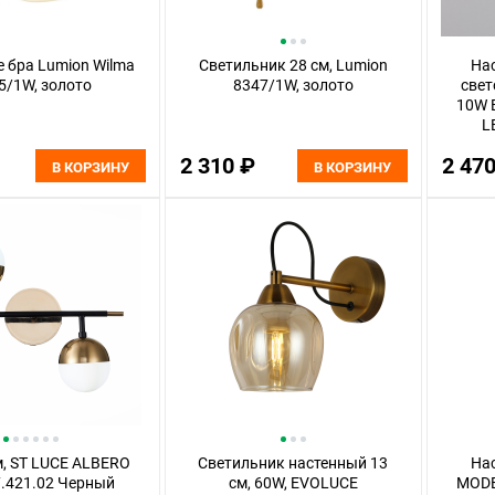
 бра Lumion Wilma
Светильник 28 см, Lumion
На
5/1W, золото
8347/1W, золото
свет
10W E
L
2 310 ₽
2 47
В КОРЗИНУ
В КОРЗИНУ
м, ST LUCE ALBERO
Светильник настенный 13
На
.421.02 Черный
см, 60W, EVOLUCE
MODE