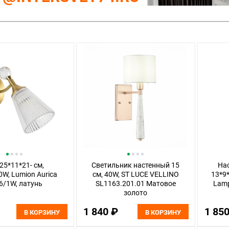
25*11*21- см,
Светильник настенный 15
На
0W, Lumion Aurica
см, 40W, ST LUCE VELLINO
13*9*
6/1W, латунь
SL1163.201.01 Матовое
Lamp
золото
1 840 ₽
1 85
В КОРЗИНУ
В КОРЗИНУ