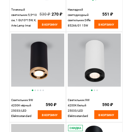
Точечный
Накладной
530 ₽
270 ₽
551 ₽
светильник 5,5*10
светодиодный
см, 1 GU10*15W, К,
светильник Diffe
В КОРЗИНУ
В КОРЗИНУ
Arte Lamp Imai
85266/01 15W
A2365PL-1WH,
4200K серебро
Elektrostandard
Светильник 9W
Светильник 9W
590 ₽
590 ₽
4200K чёрный
4200K белый
25033/LED
25033/LED
В КОРЗИНУ
В КОРЗИНУ
Elektrostandard
Elektrostandard
СКИДКА