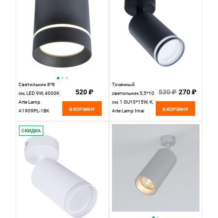
Светильник 8*8
Точечный
520 ₽
530 ₽
270 ₽
см, LED 9W, 4000K
светильник 5,5*10
Arte Lamp
см, 1 GU10*15W, К,
В КОРЗИНУ
В КОРЗИНУ
A1909PL-1BK
Arte Lamp Imai
черный, 8 см
A2365PL-1BK,
СКИДКА