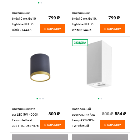
Светильник
Светильник
799 ₽
799 ₽
6x6x10 см, Gu10
6x6x10 см, Gu10,
Lightstar RULLO
Lightstar RULLO
В КОРЗИНУ
В КОРЗИНУ
Black 214437,
White 214436,
черный
белый,max 50Вт
СКИДКА
Светильник 6*6
Потолочный
800 ₽
800 ₽
584 ₽
см, LED 5W, 4000K
светильник Arte
Favourite Baral
Lamp A9263PL-
В КОРЗИНУ
В КОРЗИНУ
3081-1C, D68*H75,
1WH белый
Светильник,
каркас сочетает в