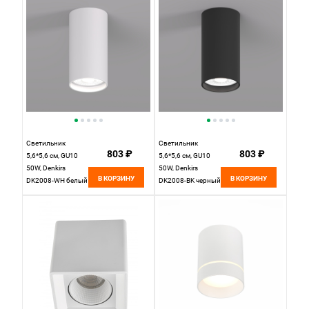
себе два цвета -
черный и золото
Светильник
Светильник
803 ₽
803 ₽
5,6*5,6 см, GU10
5,6*5,6 см, GU10
50W, Denkirs
50W, Denkirs
В КОРЗИНУ
В КОРЗИНУ
DK2008-WH белый
DK2008-BK черный