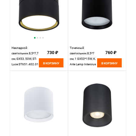
Накладной
Точечный
730 ₽
760 ₽
светильник 8,5*7,7
светильник 8,5*7
см, GX53, 50W, ST-
см, 1 GX53*15W, К,
В КОРЗИНУ
В КОРЗИНУ
Luce ST651.402.01
Arte Lamp Intercrus
черный
A5548PL-1BK,
Черный