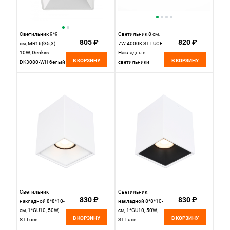
Светильник 9*9
Светильник 8 см,
805 ₽
820 ₽
см, MR16(G5,3)
7W 4000K ST LUCE
10W, Denkirs
Накладные
В КОРЗИНУ
В КОРЗИНУ
DK3080-WH белый
светильники
ST115.542.07
Белый
Светильник
Светильник
830 ₽
830 ₽
накладной 8*8*10-
накладной 8*8*10-
см, 1*GU10, 50W,
см, 1*GU10, 50W,
В КОРЗИНУ
В КОРЗИНУ
ST Luce
ST Luce
ST168.502.01,
ST168.542.01,