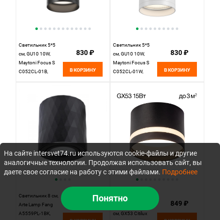
Светильник 5*5
Светильник 5*5
830 ₽
830 ₽
см, GU10 10W,
см, GU10 10W,
Maytoni Focus S
Maytoni Focus S
В КОРЗИНУ
В КОРЗИНУ
C052CL-01B,
C052CL-01W,
черный
белый
На сайте intersvet74.ru используются cookie-файлы и другие
аналогичные технологии. Продолжая использовать сайт, вы
даете свое согласие на работу с этими файлами.
Подробнее
Светильник 8 см,
Понятно
Светильник
840 ₽
849 ₽
Arte Lamp Fang
потолочный 8*6
A5559PL-1BK,
см, GX53 Citilux