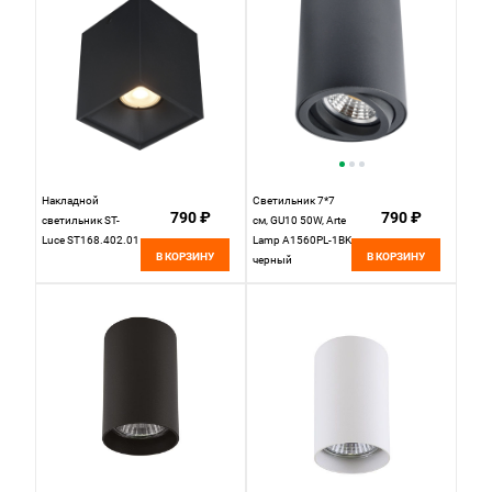
Накладной
Светильник 7*7
790 ₽
790 ₽
светильник ST-
см, GU10 50W, Arte
Luce ST168.402.01
Lamp A1560PL-1BK
В КОРЗИНУ
В КОРЗИНУ
черный