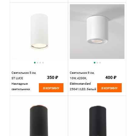
D50*H139,
D50*H139,
Светильник,
Светильник,
каркас сочетает в
каркас сочетает в
себе два цвета -
себе два цвета -
золото и черный
серебро и
матовый черный
Светильник 5 см,
Светильник 9 см,
350 ₽
400 ₽
ST LUCE
10W, 4200K,
Накладные
Elektrostandard
В КОРЗИНУ
В КОРЗИНУ
светильники
25041/LED, белый
ST110.507.01
Белый