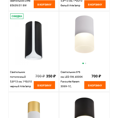
светильник Diffe
5,8*13 см, 1*GU10
В КОРЗИНУ
В КОРЗИНУ
85639/01 8W
белый Arte lamp
4200K чёрный
Pino A7376PL-1WH
Elektrostandard
СКИДКА
Светильник
Светильник 6*6
700 ₽
350 ₽
700 ₽
потолочный
см, LED 5W, 4000K
5,8*13 см, 1*GU10
Favourite Naram
В КОРЗИНУ
В КОРЗИНУ
черный Arte lamp
3069-1C,
Pino A7376PL-1BK
D64*H110,
Светильник,
каркас белого
матового цвета,
рассеиватель из
белого акрила