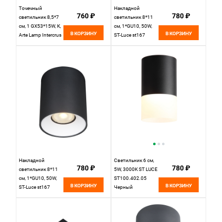
Точечный
Накладной
760 ₽
780 ₽
светильник 8,5*7
светильник 8*11
см, 1 GX53*15W, К,
см, 1*GU10, 50W,
В КОРЗИНУ
В КОРЗИНУ
Arte Lamp Intercrus
ST-Luce st167
A5548PL-1WH,
ST167.402.01
Белый
черный
Накладной
Светильник 6 см,
780 ₽
780 ₽
светильник 8*11
5W, 3000K ST LUCE
см, 1*GU10, 50W,
ST100.402.05
В КОРЗИНУ
В КОРЗИНУ
ST-Luce st167
Черный
ST167.452.01
черный