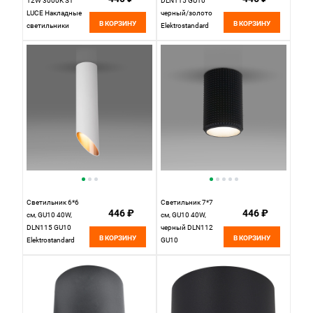
12W 3000K ST
DLN115 GU10
LUCE Накладные
черный/золото
В КОРЗИНУ
В КОРЗИНУ
светильники
Elektrostandard
ST112.532.12
Белый
Светильник 6*6
Светильник 7*7
446 ₽
446 ₽
см, GU10 40W,
см, GU10 40W,
DLN115 GU10
черный DLN112
В КОРЗИНУ
В КОРЗИНУ
Elektrostandard
GU10
Elektrostandard