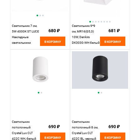
Светильник 7 см,
Светильник 9*9
680 ₽
681 ₽
5W 4000K ST LUCE
см, MR16(G5,3)
Накладные
10W, Denkirs
В КОРЗИНУ
В КОРЗИНУ
светильники
DK3030-WH белый
ST113.542.05
Белый
Светильник
Светильник
690 ₽
690 ₽
потолочный
потолочный 8 см,
Crystal Lux CLT
Crystal Lux CLT
В КОРЗИНУ
В КОРЗИНУ
422C WH, белый
422C BL, черный