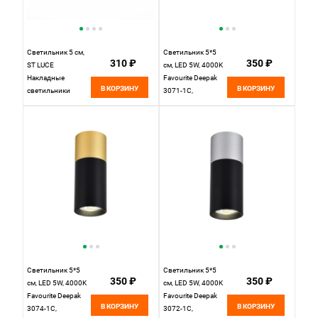
Светильник 5 см,
Светильник 5*5
310 ₽
350 ₽
ST LUCE
см, LED 5W, 4000K
Накладные
Favourite Deepak
В КОРЗИНУ
В КОРЗИНУ
светильники
3071-1C,
ST110.407.01
D50*H139,
Черный
-2146826246
Светильник 5*5
Светильник 5*5
350 ₽
350 ₽
см, LED 5W, 4000K
см, LED 5W, 4000K
Favourite Deepak
Favourite Deepak
В КОРЗИНУ
В КОРЗИНУ
3074-1C,
3072-1C,