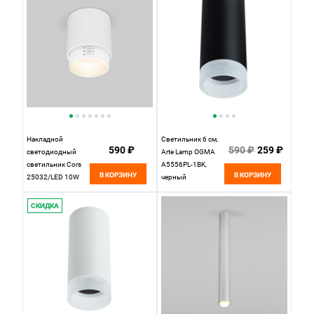
Накладной
Светильник 6 см,
590 ₽
590 ₽
259 ₽
светодиодный
Arte Lamp OGMA
светильник Cors
A5556PL-1BK,
В КОРЗИНУ
В КОРЗИНУ
25032/LED 10W
черный
4200K белый
Elektrostandard
СКИДКА