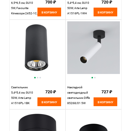
700 ₽
720 ₽
6,5*6,5 см, GU10
5,4*5,4 см, GU10
5W, Favourite
50W, Arte Lamp
В КОРЗИНУ
В КОРЗИНУ
Kinescope 2452-1C,
A1516PL-1WH
D65*H180, черный
белый
Светильник
Накладной
720 ₽
727 ₽
5,4*5,4 см, GU10
светодиодный
50W, Arte Lamp
светильник Diffe
В КОРЗИНУ
В КОРЗИНУ
A1516PL-1BK
85268/01 5W
черный
4200K белый/
чёрный
Elektrostandard