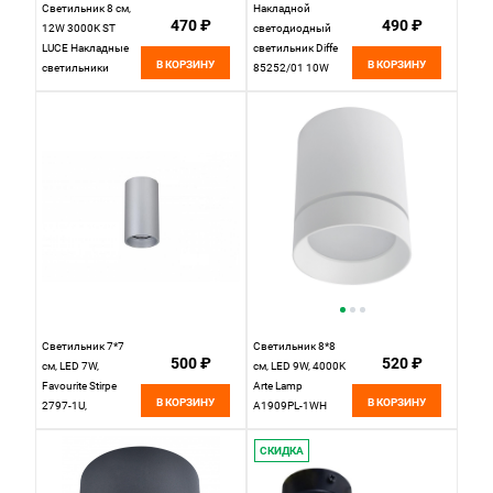
Светильник 8 см,
Накладной
470 ₽
490 ₽
12W 3000K ST
светодиодный
LUCE Накладные
светильник Diffe
В КОРЗИНУ
В КОРЗИНУ
светильники
85252/01 10W
ST115.432.12
4200K серебро
Черный
Elektrostandard
Светильник 7*7
Светильник 8*8
500 ₽
520 ₽
см, LED 7W,
см, LED 9W, 4000K
Favourite Stirpe
Arte Lamp
В КОРЗИНУ
В КОРЗИНУ
2797-1U,
A1909PL-1WH
D70*H130, цвета
белый, 8 см
окрашенное
СКИДКА
серебро