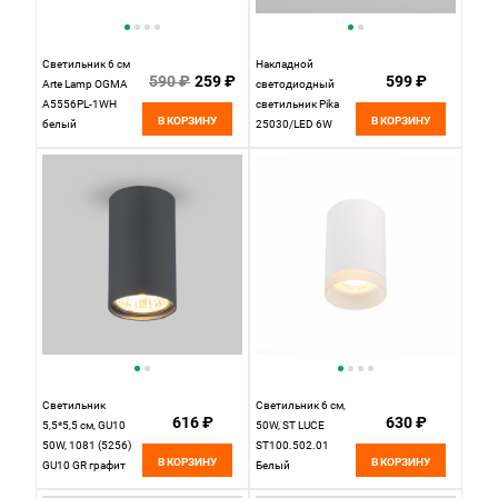
Светильник 6 см
Накладной
590 ₽
259 ₽
599 ₽
Arte Lamp OGMA
светодиодный
A5556PL-1WH
светильник Pika
В КОРЗИНУ
В КОРЗИНУ
белый
25030/LED 6W
4200K серебро
Elektrostandard
Светильник
Светильник 6 см,
616 ₽
630 ₽
5,5*5,5 см, GU10
50W, ST LUCE
50W, 1081 (5256)
ST100.502.01
В КОРЗИНУ
В КОРЗИНУ
GU10 GR графит
Белый
Elektrostandard