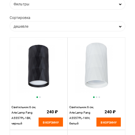
Фильтры
Сортировка
дешевле
дороже
по популярности
по новизне
Светильник 6 см,
Светильник 6 см,
240 ₽
240 ₽
Arte Lamp Fang
Arte Lamp Fang
A5557PL-1BK,
A5557PL-1WH,
В КОРЗИНУ
В КОРЗИНУ
черный
белый