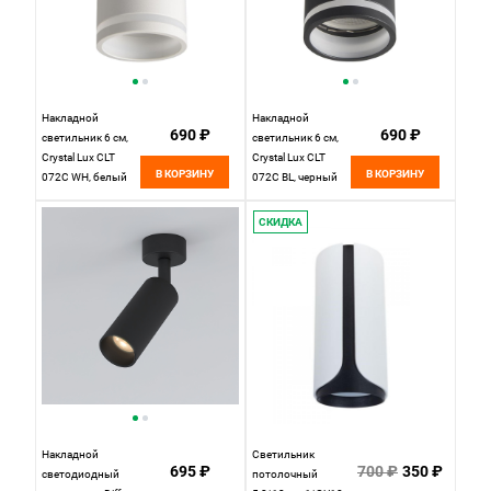
Накладной
Накладной
690 ₽
690 ₽
светильник 6 см,
светильник 6 см,
Crystal Lux CLT
Crystal Lux CLT
В КОРЗИНУ
В КОРЗИНУ
072C WH, белый
072C BL, черный
СКИДКА
Накладной
Светильник
695 ₽
700 ₽
350 ₽
светодиодный
потолочный