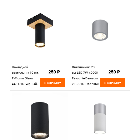
Накладной
Светильник 7*7
250 ₽
250 ₽
светильник 10 см,
см, LED 7W, 4000K
F-Promo Olson
Favourite Deorsum
В КОРЗИНУ
В КОРЗИНУ
4431-1C, черный-
2808-1C, D65*H60,
дерево
Светильник,
каркас
серебряного цвета