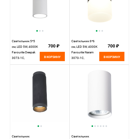
Светильник 5*5
Светильник 6*6
700 ₽
700 ₽
см, LED 5W, 4000K
см, LED 5W, 4000K
Favourite Deepak
Favourite Naram
В КОРЗИНУ
В КОРЗИНУ
3073-1C,
3070-1C,
D50*H139,
D64*H110,
Светильник,
Светильник,
каркас сочетает в
каркас черного
себе два цвета -
матового цвета,
золото и белый
рассеиватель из
белого акрила
Светильник
Светильник