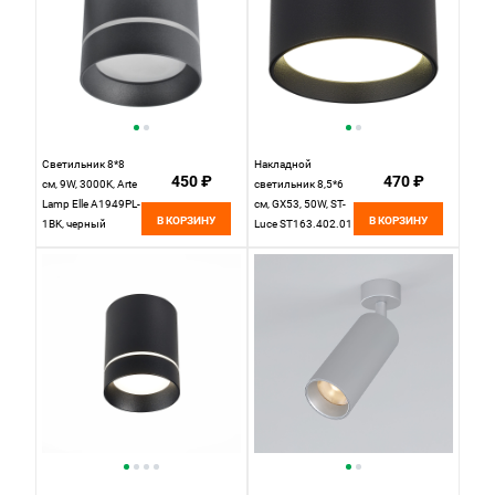
Светильник 8*8
Накладной
450 ₽
470 ₽
см, 9W, 3000K, Arte
светильник 8,5*6
Lamp Elle A1949PL-
см, GX53, 50W, ST-
В КОРЗИНУ
В КОРЗИНУ
1BK, черный
Luce ST163.402.01
черный