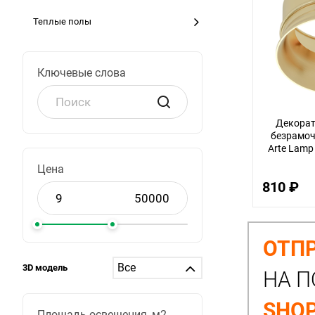
Теплые полы
Ключевые слова
Декорат
безрамоч
Arte Lamp
Цена
810 ₽
ОТПР
3D модель
НА П
SHOP
Площадь освещения, м2