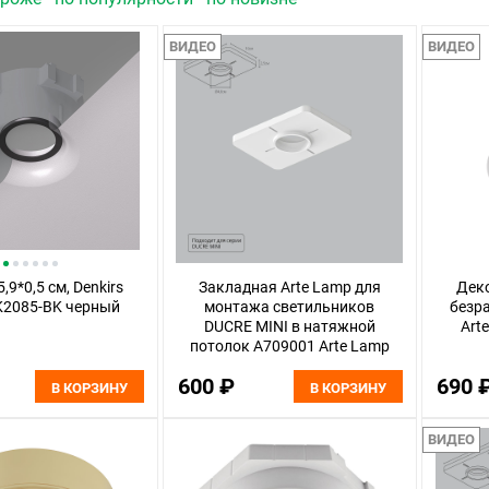
ВИДЕО
ВИДЕО
,9*0,5 см, Denkirs
Закладная Arte Lamp для
Дек
K2085-BK черный
монтажа светильников
безр
DUCRE MINI в натяжной
Art
потолок A709001 Arte Lamp
Ducre-Accessories
600 ₽
690 
В КОРЗИНУ
В КОРЗИНУ
ВИДЕО