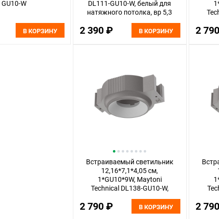
GU10-W
DL111-GU10-W, белый для
1
натяжного потолка, вр 5,3
Tec
см
2 390 ₽
2 79
В КОРЗИНУ
В КОРЗИНУ
Встраиваемый светильник
Встр
12,16*7,1*4,05 см,
1*GU10*9W, Maytoni
1
Technical DL138-GU10-W,
Tec
Серый
2 790 ₽
2 79
В КОРЗИНУ