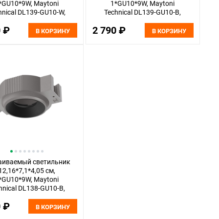
*GU10*9W, Maytoni
1*GU10*9W, Maytoni
hnical DL139-GU10-W,
Technical DL139-GU10-B,
Серый
Серый
0 ₽
2 790 ₽
В КОРЗИНУ
В КОРЗИНУ
аиваемый светильник
12,16*7,1*4,05 см,
*GU10*9W, Maytoni
hnical DL138-GU10-B,
Серый
0 ₽
В КОРЗИНУ