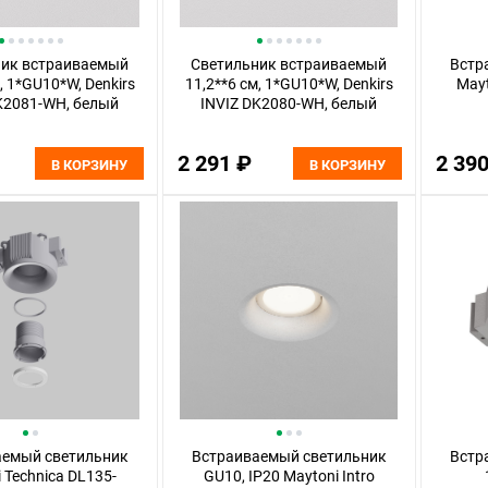
ник встраиваемый
Светильник встраиваемый
Встр
, 1*GU10*W, Denkirs
11,2**6 см, 1*GU10*W, Denkirs
Mayt
K2081-WH, белый
INVIZ DK2080-WH, белый
2 291 ₽
2 39
В КОРЗИНУ
В КОРЗИНУ
аемый светильник
Встраиваемый светильник
Встр
 Technica DL135-
GU10, IP20 Maytoni Intro