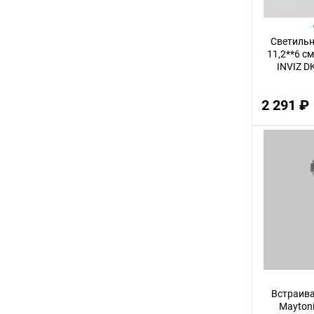
72
Светиль
11
11,2**6 см
80
INVIZ D
70
2 291 ₽
36
23
27
55
95
50
29
21
26
Встраив
Maytoni
19