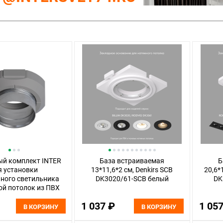
й комплект INTER
База встраиваемая
Б
я установки
13*11,6*2 см, Denkirs SCB
20,6*
ного светильника
DK3020/61-SCB белый
DK
ой потолок из ПВХ
mp Inter A300105,
1 037 ₽
1 05
В КОРЗИНУ
В КОРЗИНУ