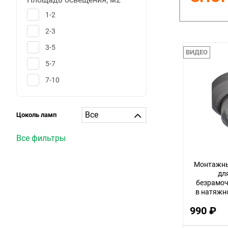
1-2
2-3
3-5
ВИДЕО
5-7
7-10
10-12
12-15
Цоколь ламп
15-20
Все фильтры
20-25
25-30
Монтажны
дл
больше 30
безрамоч
в натяжн
1
Arte La
990 ₽
6
25