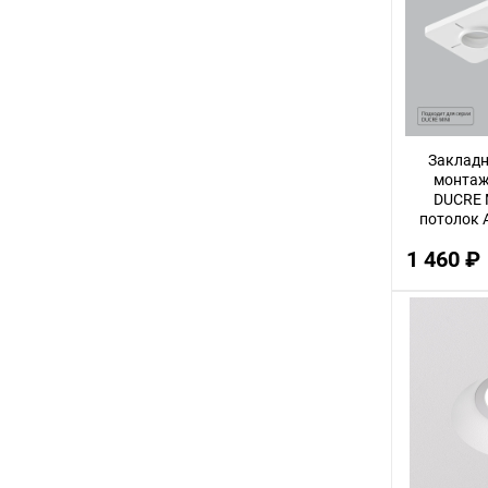
3
12
32
14
Закладн
30
монтаж
DUCRE 
56
потолок 
Ducr
22
1 460 ₽
100
18
75
9
24
68
16