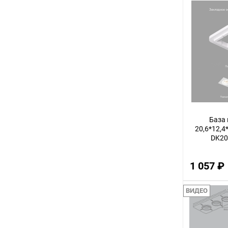
2
8
45
40
5
7
35
База
17
20,6*12,4*
DK20
60
10
1 057 ₽
4
ВИДЕО
48
15
20