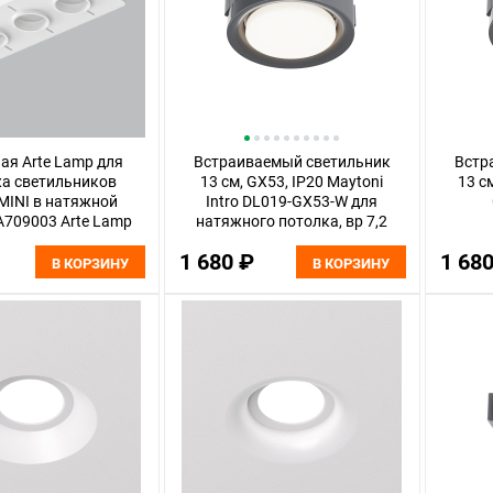
ая Arte Lamp для
Встраиваемый светильник
Встр
а светильников
13 см, GX53, IP20 Maytoni
13 см
MINI в натяжной
Intro DL019-GX53-W для
A709003 Arte Lamp
натяжного потолка, вр 7,2
e-Accessories
см
1 680 ₽
1 68
В КОРЗИНУ
В КОРЗИНУ