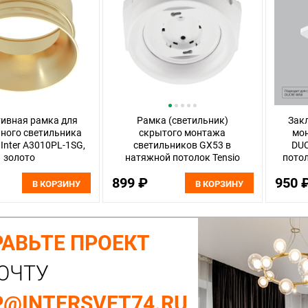
ивная рамка для
Рамка (светильник)
Зак
ного светильника
скрытого монтажа
мо
 Inter A3010PL-1SG,
светильников GX53 в
DUC
золото
натяжной потолок Tensio
потол
Lightstar 212000
899 ₽
950 
В КОРЗИНУ
В КОРЗИНУ
АВЬТЕ ПРОЕКТ
ОЧТУ
@INTERSVET74.RU