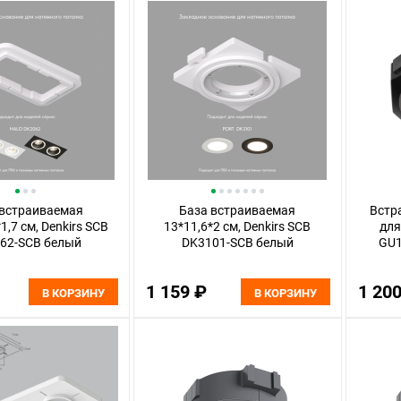
 встраиваемая
База встраиваемая
Встр
1,7 см, Denkirs SCB
13*11,6*2 см, Denkirs SCB
для
62-SCB белый
DK3101-SCB белый
GU1
1 159 ₽
1 20
В КОРЗИНУ
В КОРЗИНУ