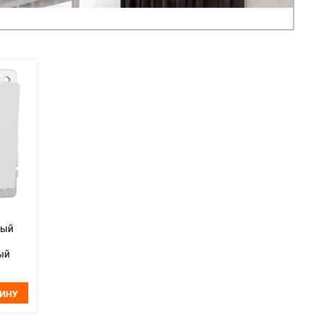
ный
ый
ЗИНУ