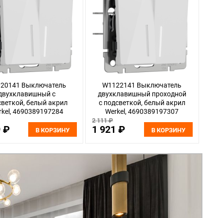
20141 Выключатель
W1122141 Выключатель
двухклавишный с
двухклавишный проходной
веткой, белый акрил
с подсветкой, белый акрил
rkel, 4690389197284
Werkel, 4690389197307
2 111 ₽
9 ₽
1 921 ₽
В КОРЗИНУ
В КОРЗИНУ