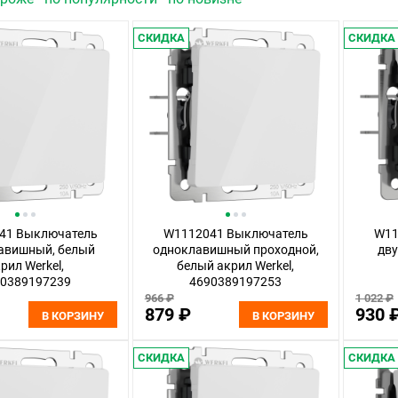
СКИДКА
СКИДКА
41 Выключатель
W1112041 Выключатель
W11
авишный, белый
одноклавишный проходной,
дв
рил Werkel,
белый акрил Werkel,
90389197239
4690389197253
966 ₽
1 022 ₽
879 ₽
930 
В КОРЗИНУ
В КОРЗИНУ
СКИДКА
СКИДКА