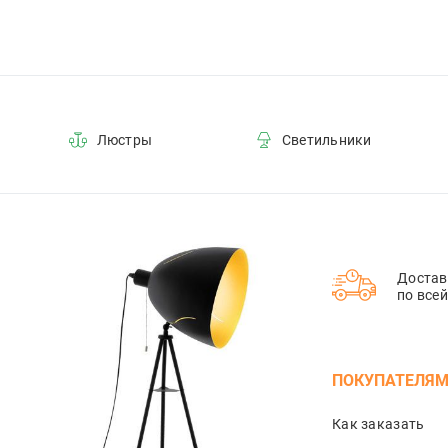
2
8
45
40
Люстры
Светильники
5
7
35
17
Достав
60
по все
10
4
ПОКУПАТЕЛЯ
48
15
Как заказать
20