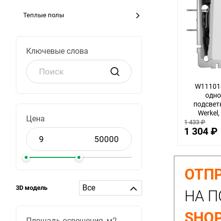
Теплые полы
Ключевые слова
W11101
одн
подсвет
Werkel
Цена
1 433 ₽
1 304 ₽
ОТПР
3D модель
НА П
SHOP
Площадь освещения, м2