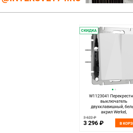
СКИДКА
W1123041 Перекрест
выключатель
двухклавишный, бел
акрил Werkel,
4690389197123
3 622 ₽
3 296 ₽
В КОР