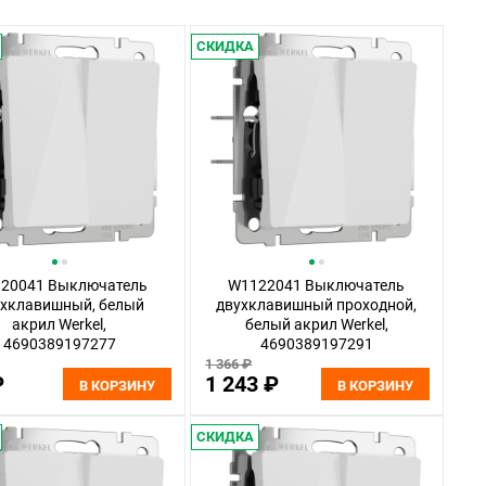
СКИДКА
20041 Выключатель
W1122041 Выключатель
ухклавишный, белый
двухклавишный проходной,
акрил Werkel,
белый акрил Werkel,
4690389197277
4690389197291
1 366 ₽
₽
1 243 ₽
В КОРЗИНУ
В КОРЗИНУ
СКИДКА