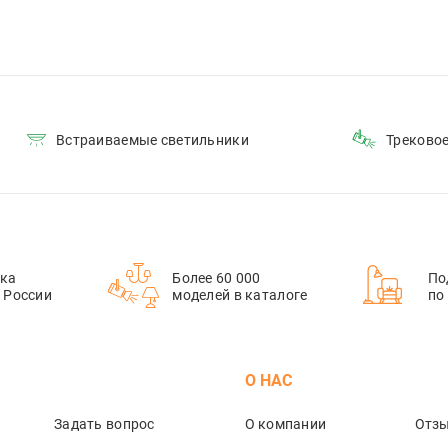
Встраиваемые светильники
Треково
ка
Более 60 000
По
й России
моделей в каталоге
по
М
О НАС
Задать вопрос
О компании
Отз