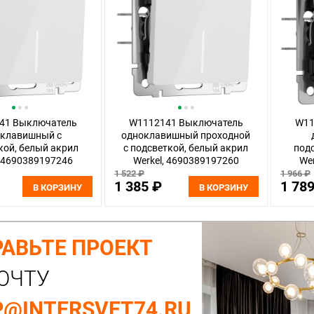
41 Выключатель
W1112141 Выключатель
W11
оклавишный с
одноклавишный проходной
кой, белый акрил
с подсветкой, белый акрил
подс
, 4690389197246
Werkel, 4690389197260
We
1 522 ₽
1 966 ₽
1 385 ₽
1 78
В КОРЗИНУ
В КОРЗИНУ
АВЬТЕ ПРОЕКТ
ОЧТУ
@INTERSVET74.RU