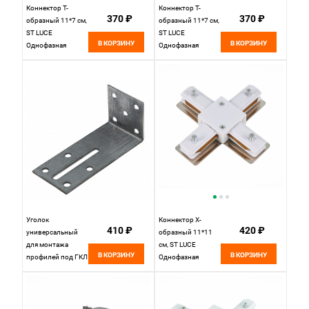
Коннектор T-
Коннектор T-
370 ₽
370 ₽
образный 11*7 см,
образный 11*7 см,
ST LUCE
ST LUCE
В КОРЗИНУ
В КОРЗИНУ
Однофазная
Однофазная
трековая система
трековая система
ST002.539.00
ST002.439.00
Белый
Черный
Уголок
Коннектор X-
410 ₽
420 ₽
универсальный
образный 11*11
для монтажа
см, ST LUCE
В КОРЗИНУ
В КОРЗИНУ
профилей под ГКЛ
Однофазная
и ПВХ потолки
трековая система
(4шт) 9*4*4 см, , St
ST002.549.00
Luce
Белый
Светодиодные