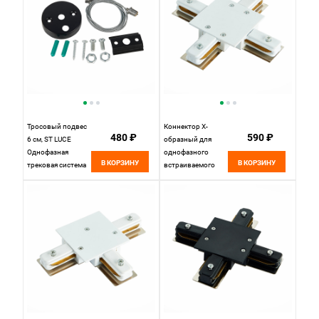
Ленты
ST001.199.02
Тросовый подвес
Коннектор X-
480 ₽
590 ₽
6 см, ST LUCE
образный для
Однофазная
однофазного
В КОРЗИНУ
В КОРЗИНУ
трековая система
встраиваемого
ST002.459.00
шинопровода
Черный
13*13 см, ST LUCE
Однофазная
трековая система
ST013.549.00
Белый