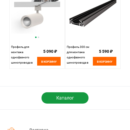
Профиль для
Профиль 300 см
5 090 ₽
5 590 ₽
монтажа
для монтажа
однофазного
однофазного
В КОРЗИНУ
В КОРЗИНУ
шинопровода в
шинопровода в
натяжной потолок
натяжной потолок
(TR30) 200*8 см, ST
Черный St Luce
LUCE Однофазная
Однофазная
трековая система
Трековая Система
ST001.129.00 -
ST045.439.02
Каталог