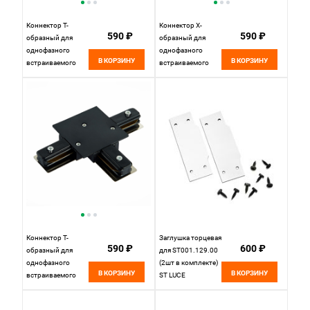
Коннектор T-
Коннектор X-
590 ₽
590 ₽
образный для
образный для
однофазного
однофазного
В КОРЗИНУ
В КОРЗИНУ
встраиваемого
встраиваемого
шинопровода
шинопровода
13*10 см, ST LUCE
13*13 см, ST LUCE
Однофазная
Однофазная
трековая система
трековая система
ST013.539.00
ST013.449.00
Белый
Черный
Коннектор T-
Заглушка торцевая
590 ₽
600 ₽
образный для
для ST001.129.00
однофазного
(2шт в комплекте)
В КОРЗИНУ
В КОРЗИНУ
встраиваемого
ST LUCE
шинопровода
Однофазная
13*10 см, ST LUCE
трековая система