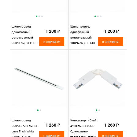
Шинопровод
Шинопровод
1 200 ₽
1 200 ₽
однофазный
однофазный
встраиваемый
встраиваемый
В КОРЗИНУ
В КОРЗИНУ
200*6 см, ST LUCE
100*6 см, ST LUCE
Однофазная
Однофазная
трековая система
трековая система
ST012.529.00
ST012.419.00
Белый
Черный
Шинопровод
Коннектор гибкий
1 260 ₽
1 260 ₽
200*3,3*2,1 см, ST-
4*28 см, ST LUCE
Luce Track White
Однофазная
В КОРЗИНУ
В КОРЗИНУ
ST001.529.01,
трековая система