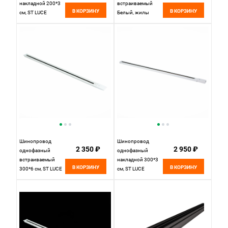
накладной 200*3
встраиваемый
В КОРЗИНУ
В КОРЗИНУ
см, ST LUCE
Белый, жилы
Однофазная
черные St Luce
трековая система
Однофазная
ST001.529.00
Трековая Система
Белый
ST012.529.01
Шинопровод
Шинопровод
2 350 ₽
2 950 ₽
однофазный
однофазный
встраиваемый
накладной 300*3
В КОРЗИНУ
В КОРЗИНУ
300*6 см, ST LUCE
см, ST LUCE
Однофазная
Однофазная
трековая система
трековая система
ST012.539.00
ST001.539.00
Белый
Белый