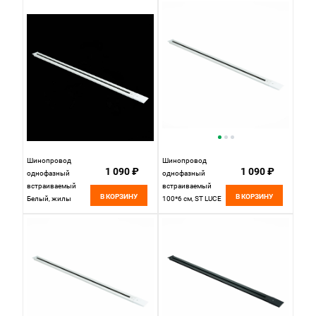
трековая система
черный
ST001.419.00
Черный
Шинопровод
Шинопровод
1 090 ₽
1 090 ₽
однофазный
однофазный
встраиваемый
встраиваемый
В КОРЗИНУ
В КОРЗИНУ
Белый, жилы
100*6 см, ST LUCE
черные St Luce
Однофазная
Однофазная
трековая система
Трековая Система
ST012.519.00
ST012.519.01
Белый