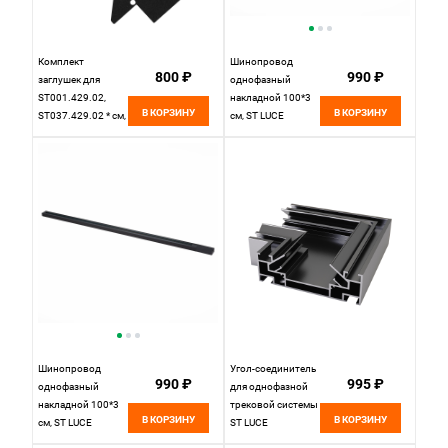
Комплект
Шинопровод
800 ₽
990 ₽
заглушек для
однофазный
ST001.429.02,
накладной 100*3
В КОРЗИНУ
В КОРЗИНУ
ST037.429.02 * см,
см, ST LUCE
Черный, St Luce
Однофазная
Однофазная
трековая система
Трековая Система
ST001.519.00
ST001.489.02
Белый
Шинопровод
Угол-соединитель
990 ₽
995 ₽
однофазный
для однофазной
накладной 100*3
трековой системы
В КОРЗИНУ
В КОРЗИНУ
см, ST LUCE
ST LUCE
Однофазная
ST045.199.00