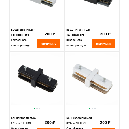
Ввод питания для
Ввод питания для
200 ₽
200 ₽
однофазного
однофазного
накладного
накладного
В КОРЗИНУ
В КОРЗИНУ
шинопровода
шинопровода
11*4 см, ST LUCE
11*4 см, ST LUCE
Однофазная
Однофазная
трековая система
трековая система
ST002.579.00
ST002.479.00
Белый
Черный
Коннектор прямой
Коннектор прямой
200 ₽
200 ₽
8*3 см, ST LUCE
8*3 см, ST LUCE
Однофазная
Однофазная