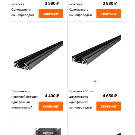
3 880 ₽
3 880 ₽
монтажа
монтажа
Однофазного
Однофазного
В КОРЗИНУ
В КОРЗИНУ
шинопровода в
шинопровода в
ГКЛ потолок (2м)
ГКЛ потолок (2м)
200*8,3*3,2 см,
200*8,3*3,2 см,
Белый, St Luce
Черный, St Luce
Однофазная
Однофазная
Трековая Система
Трековая Система
ST001.529.02
ST001.429.02
Профиль под
Профиль 200 см
4 400 ₽
4 650 ₽
натяжной потолок
для монтажа
однофазный
однофазного
В КОРЗИНУ
В КОРЗИНУ
встраиваемый
шинопровода в
300*8,2*2,9- см,
натяжной потолок
ST045.439.00,
ST Luce
черный
ST045.429.02