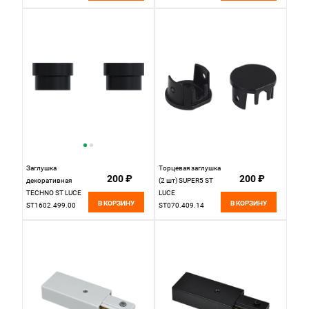
Белый St Luce Base
1,3*6*2 см, ST LUCE
ST013.589.00
ST013.489.00
черный
Заглушка
Торцевая заглушка
200 ₽
200 ₽
декоративная
(2 шт) SUPER5 ST
TECHNO ST LUCE
LUCE
В КОРЗИНУ
В КОРЗИНУ
ST1602.499.00
ST070.409.14
черный
черный