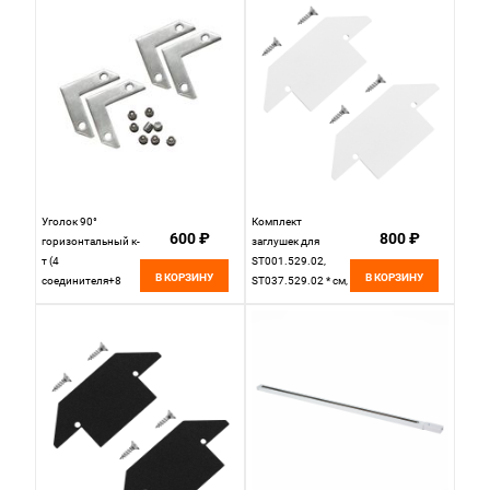
Однофазная
ST001.189.00
трековая система
Серебристый
ST013.439.00
Черный
Уголок 90°
Комплект
600 ₽
800 ₽
горизонтальный к-
заглушек для
т (4
ST001.529.02,
В КОРЗИНУ
В КОРЗИНУ
соединителя+8
ST037.529.02 * см,
винтов) для
Белый, St Luce
ST001.129.00 ST
Однофазная
LUCE Однофазная
Трековая Система
трековая система
ST001.589.02
ST001.179.00
Серебристый