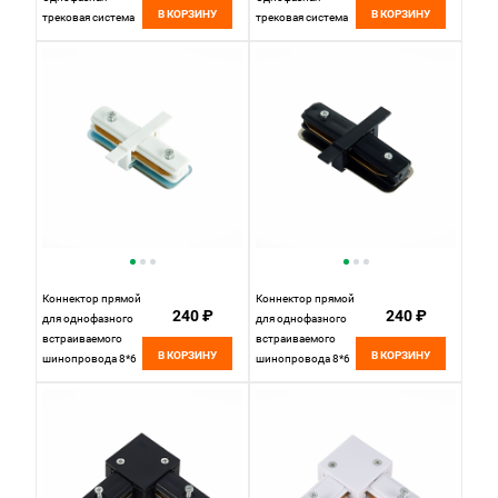
В КОРЗИНУ
В КОРЗИНУ
трековая система
трековая система
ST002.419.00
ST002.519.00
Черный
Белый
Коннектор прямой
Коннектор прямой
240 ₽
240 ₽
для однофазного
для однофазного
встраиваемого
встраиваемого
В КОРЗИНУ
В КОРЗИНУ
шинопровода 8*6
шинопровода 8*6
см, ST LUCE
см, ST LUCE
Однофазная
Однофазная
трековая система
трековая система
ST013.519.00
ST013.419.00
Белый
Черный