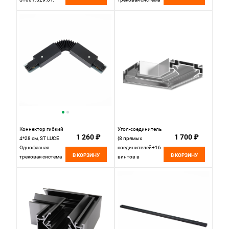
белый
ST002.509.00
Белый
Коннектор гибкий
Угол-соединитель
1 260 ₽
1 700 ₽
4*28 см, ST LUCE
(8 прямых
Однофазная
соединителей+16
В КОРЗИНУ
В КОРЗИНУ
трековая система
винтов в
ST002.409.00
комплекте) для
Черный
ST001.129.00
9*4*4 см, , St Luce
Однофазная
Трековая Система
ST001.199.00