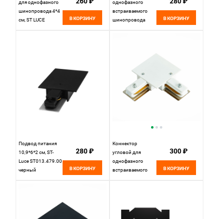
260 ₽
280 ₽
для однофазного
однофазного
шинопровода 4*4
встраиваемого
В КОРЗИНУ
В КОРЗИНУ
см, ST LUCE
шинопровода
Однофазная
Белый St Luce Base
трековая система
ST013.579.00
ST002.469.00
Черный
Подвод питания
Коннектор
280 ₽
300 ₽
10,9*6*2 см, ST-
угловой для
Luce ST013.479.00
однофазного
В КОРЗИНУ
В КОРЗИНУ
черный
встраиваемого
шинопровода
10*10 см, ST LUCE
Однофазная
трековая система
ST013.529.00