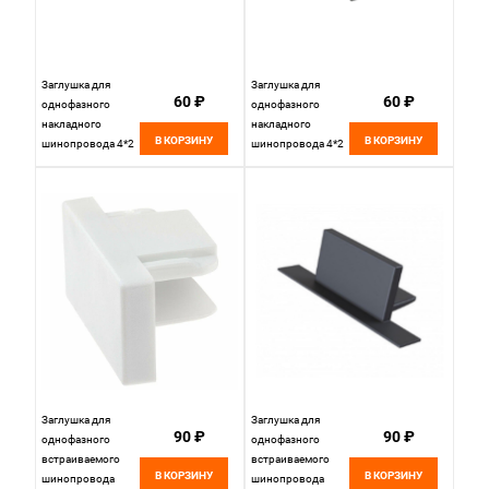
Заглушка для
Заглушка для
60 ₽
60 ₽
однофазного
однофазного
накладного
накладного
В КОРЗИНУ
В КОРЗИНУ
шинопровода 4*2
шинопровода 4*2
см, ST LUCE
см, ST LUCE
Однофазная
Однофазная
трековая система
трековая система
ST002.589.00
ST002.489.00
Белый
Черный
Заглушка для
Заглушка для
90 ₽
90 ₽
однофазного
однофазного
встраиваемого
встраиваемого
В КОРЗИНУ
В КОРЗИНУ
шинопровода
шинопровода