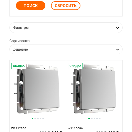
Фильтры
Сортировка
дешевле
дороже
СКИДКА
СКИДКА
по популярности
по новизне
W1112006
W1110006