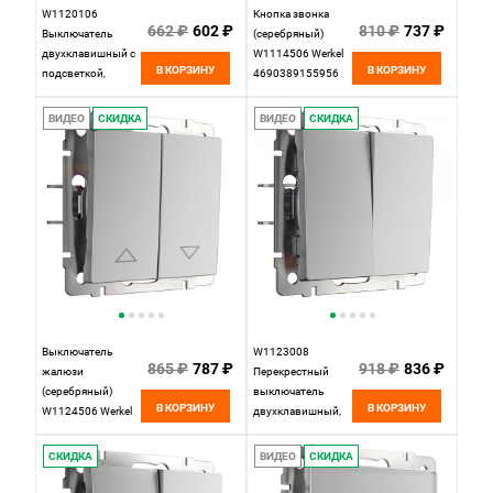
W1120106
Кнопка звонка
662 ₽
602 ₽
810 ₽
737 ₽
Выключатель
(серебряный)
двухклавишный с
W1114506 Werkel
В КОРЗИНУ
В КОРЗИНУ
подсветкой,
4690389155956
серебряный
Werkel,
ВИДЕО
СКИДКА
ВИДЕО
СКИДКА
4690389164859
Выключатель
W1123008
865 ₽
787 ₽
918 ₽
836 ₽
жалюзи
Перекрестный
(серебряный)
выключатель
В КОРЗИНУ
В КОРЗИНУ
W1124506 Werkel
двухклавишный,
4690389155987
серебряный
Werkel,
СКИДКА
ВИДЕО
СКИДКА
4690389182181