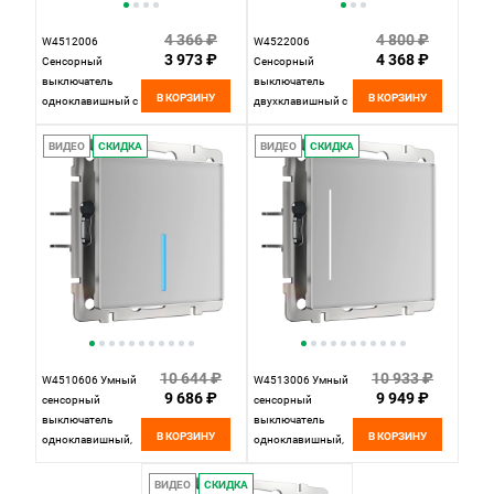
4 366 ₽
4 800 ₽
W4512006
W4522006
3 973 ₽
4 368 ₽
Сенсорный
Сенсорный
выключатель
выключатель
В КОРЗИНУ
В КОРЗИНУ
одноклавишный с
двухклавишный с
подсветкой,
подсветкой,
серебряный
серебряный
ВИДЕО
СКИДКА
ВИДЕО
СКИДКА
Werkel,
Werkel,
4690389197987
4690389198038
10 644 ₽
10 933 ₽
W4510606 Умный
W4513006 Умный
9 686 ₽
9 949 ₽
cенсорный
сенсорный
выключатель
выключатель
В КОРЗИНУ
В КОРЗИНУ
одноклавишный,
одноклавишный,
серебряный
серебряный
Werkel,
Werkel,
ВИДЕО
СКИДКА