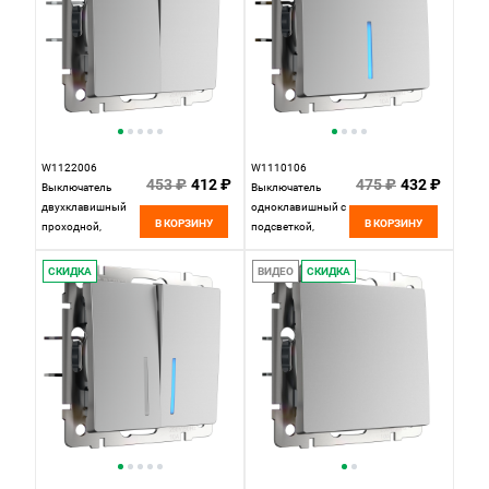
W1122006
W1110106
453 ₽
412 ₽
475 ₽
432 ₽
Выключатель
Выключатель
двухклавишный
одноклавишный с
В КОРЗИНУ
В КОРЗИНУ
проходной,
подсветкой,
серебряный
серебряный
Werkel,
Werkel,
СКИДКА
ВИДЕО
СКИДКА
4690389164835
4690389164811