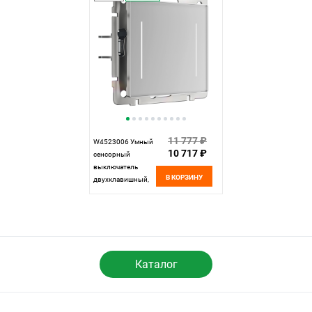
4690389149825
4690389197901
11 777 ₽
W4523006 Умный
10 717 ₽
сенсорный
выключатель
В КОРЗИНУ
двухклавишный,
серебряный
Werkel,
4690389197956
Каталог