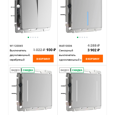
4 288 ₽
W1120065
W4510006
1 022 ₽
930 ₽
3 902 ₽
Выключатель
Сенсорный
двухклавишный,
выключатель
В КОРЗИНУ
В КОРЗИНУ
серебряный
одноклавишный с
матовый Werkel,
подсветкой 1000
4690389195686
Вт, серебряный
ВИДЕО
СКИДКА
ВИДЕО
СКИДКА
Werkel,
4690389179525