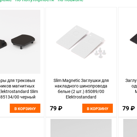
ары для трековых
Slim Magnetic Заглушки для
Загл
ников магнитных
накладного шинопровода
од
Elektrostandard Slim
белые (2 шт.) 85089/00
 85134/00 черный
Elektrostandard
79 ₽
79 ₽
В КОРЗИНУ
В КОРЗИНУ