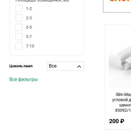
1-2
2-3
3-5
5-7
7-10
10-12
12-15
Цоколь ламп
15-20
Все фильтры
20-25
25-30
Slim Ma
угловой 
больше 30
шино
85092/1
1
200 ₽
6
25