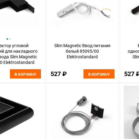
ектор угловой
Slim Magnetic Ввод питания
ий для накладного
белый 85095/00
одно
ода Slim Magnetic
Elektrostandard
Sli
0 Elektrostandard
527 ₽
527 
В КОРЗИНУ
В КОРЗИНУ