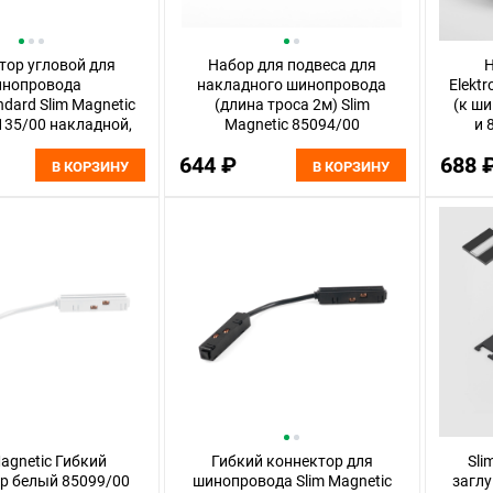
тор угловой для
Набор для подвеса для
Н
нопровода
накладного шинопровода
Elektr
ndard Slim Magnetic
(длина троса 2м) Slim
(к ш
135/00 накладной,
Magnetic 85094/00
и 
чернй
Elektrostandard
644 ₽
688 
В КОРЗИНУ
В КОРЗИНУ
Magnetic Гибкий
Гибкий коннектор для
Sli
р белый 85099/00
шинопровода Slim Magnetic
загл