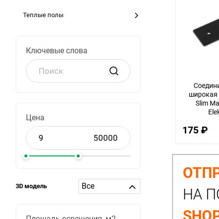
Теплые полы
Ключевые слова
Соедин
широкая
Slim M
Ele
Цена
175 ₽
ОТПР
3D модель
НА П
SHOP
Площадь освещения, м2