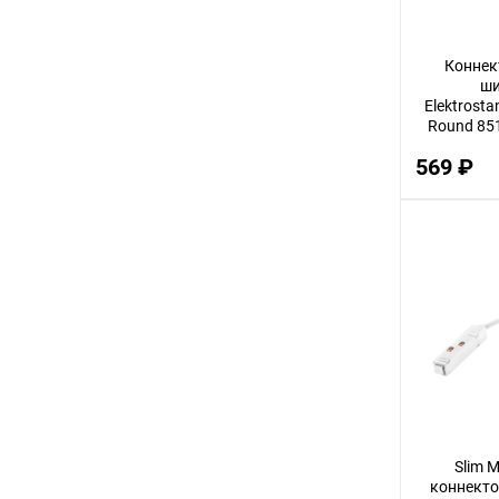
72
Коннек
11
ши
80
Elektrosta
Round 85
70
569 ₽
36
23
27
55
95
50
29
21
26
Slim 
коннекто
19