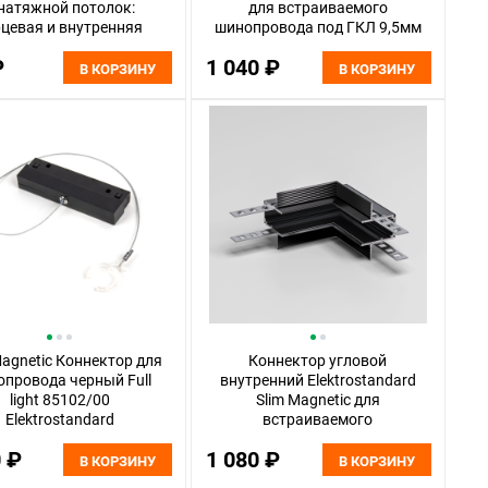
 натяжной потолок:
для встраиваемого
цевая и внутренняя
шинопровода под ГКЛ 9,5мм
ый) 85233/00, 5*6*см,
85214/00, черный
₽
1 040 ₽
ostandard Slim Magnetic
В КОРЗИНУ
В КОРЗИНУ
85233/00, черный
Magnetic Коннектор для
Коннектор угловой
провода черный Full
внутренний Elektrostandard
light 85102/00
Slim Magnetic для
Elektrostandard
встраиваемого
шинопровода под ГКЛ 9,5мм
0 ₽
1 080 ₽
85213/00, черный
В КОРЗИНУ
В КОРЗИНУ