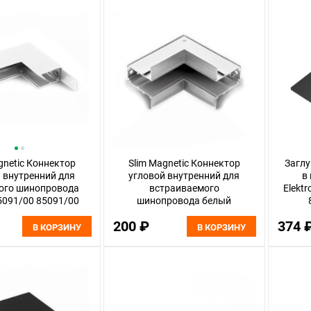
gnetic Коннектор
Slim Magnetic Коннектор
Загл
 внутренний для
угловой внутренний для
в
ого шинопровода
встраиваемого
Elektr
5091/00 85091/00
шинопровода белый
ktrostandard
85093/00 85093/00
200 ₽
374 
Elektrostandard
В КОРЗИНУ
В КОРЗИНУ