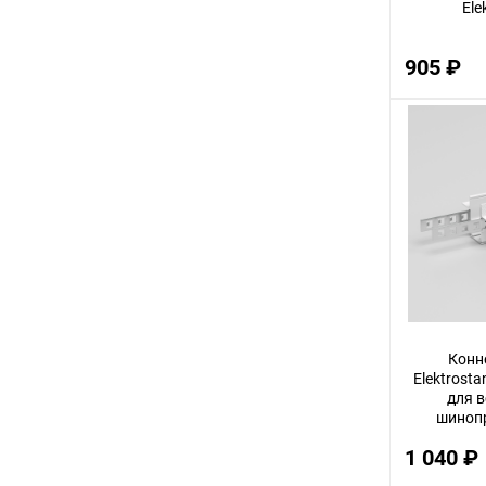
Ele
2,5
905 ₽
3,5
28
44
13
31
4,5
41
1,5
38
Конн
34
Elektrosta
для 
53
шиноп
12,5мм 
63
1 040 ₽
37