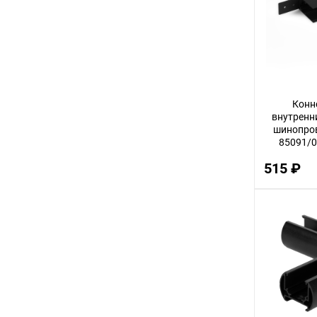
3
12
32
14
Конн
30
внутренн
шинопров
56
85091/0
22
515 ₽
100
18
75
9
24
68
16