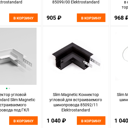
ktrostandard
85099/00 Elektrostandard
в
тор
(черн
905 ₽
968 
Elektr
В КОРЗИНУ
В КОРЗИНУ
ектор угловой
Slim Magnetic Коннектор
Slim 
ndard Slim Magnetic
угловой для встраиваемого
шино
встраиваемого
шинопровода 85092/11
ровода под ГКЛ
Elektrostandard
85212/00, белый
1 040 ₽
1 04
В КОРЗИНУ
В КОРЗИНУ