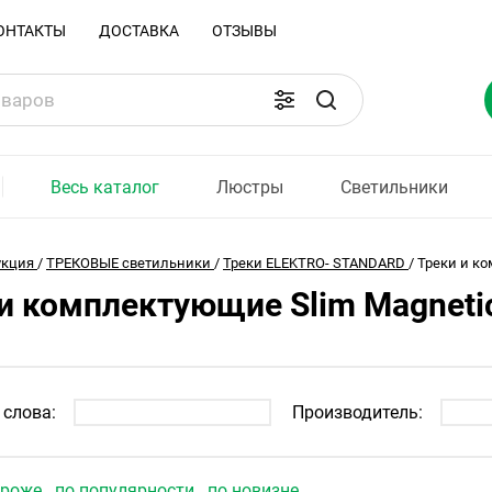
ОНТАКТЫ
ДОСТАВКА
ОТЗЫВЫ
Весь каталог
Люстры
Светильники
укция
/
ТРЕКОВЫЕ светильники
/
Треки ELEKTRO- STANDARD
/
Треки и ко
и комплектующие Slim Magneti
слова:
Производитель:
ороже
по популярности
по новизне