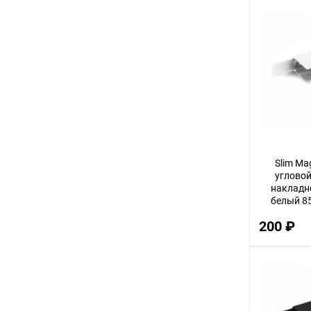
2
8
45
40
5
7
35
Slim Ma
17
угловой
накладн
60
белый 8
Ele
10
200 ₽
4
48
15
20