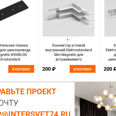
ительная планка
Коннектор угловой
К
 для шинопровода
внутренний Elektrostandard
Elektr
agnetic 85088/00
Slim Magnetic для
д
ktrostandard
встраиваемого
шино
шинопровода под ГКЛ 9,5мм
200 ₽
200 
85213/00, белый
В КОРЗИНУ
В КОРЗИНУ
АВЬТЕ ПРОЕКТ
ОЧТУ
@INTERSVET74.RU