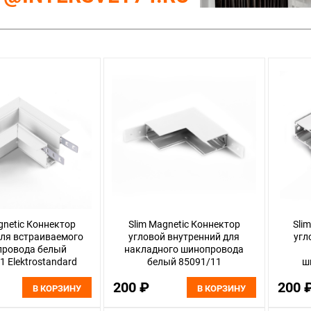
gnetic Коннектор
Slim Magnetic Коннектор
Sli
для встраиваемого
угловой внутренний для
угл
провода белый
накладного шинопровода
1 Elektrostandard
белый 85091/11
ш
Elektrostandard
8509
200 ₽
200 
В КОРЗИНУ
В КОРЗИНУ