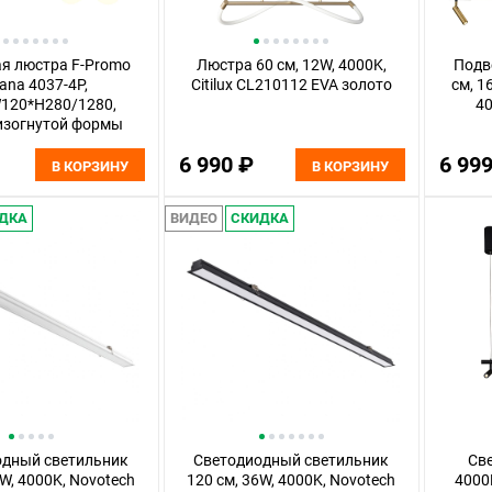
я люстра F-Promo
Люстра 60 см, 12W, 4000K,
Подв
lana 4037-4P,
Citilux CL210112 EVA золото
см, 1
120*H280/1280,
40
изогнутой формы
лота, плафоны из
6 990 ₽
6 99
лого стекла
В КОРЗИНУ
В КОРЗИНУ
ДКА
ВИДЕО
СКИДКА
одный светильник
Светодиодный светильник
Све
6W, 4000K, Novotech
120 см, 36W, 4000K, Novotech
4000K