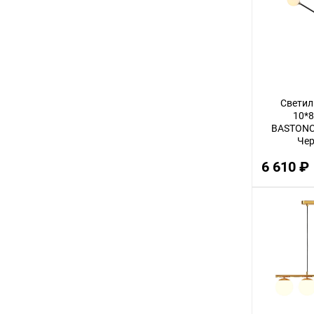
3
12
32
14
Светил
30
10*8
BASTONC
56
Чер
22
6 610 ₽
100
18
75
9
24
68
16