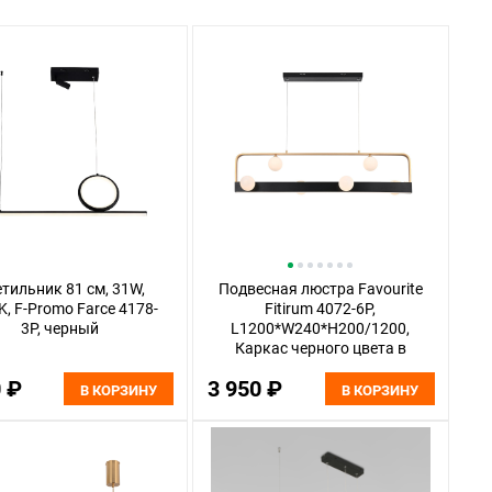
тильник 81 см, 31W,
Подвесная люстра Favourite
, F-Promo Farce 4178-
Fitirum 4072-6P,
3P, черный
L1200*W240*H200/1200,
Каркас черного цвета в
сочетании с золотым,
0 ₽
3 950 ₽
плафоны из белого акрила,
В КОРЗИНУ
В КОРЗИНУ
два источника света -
встроенная лента LED и
лампы внутри плафонов.