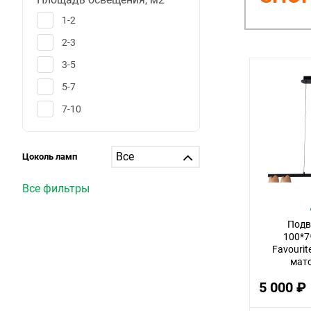
1-2
2-3
3-5
5-7
7-10
10-12
12-15
Цоколь ламп
15-20
Все фильтры
20-25
25-30
Подв
100*7
больше 30
Favourit
мат
1
прозрачны
5 000 ₽
6
тек
25