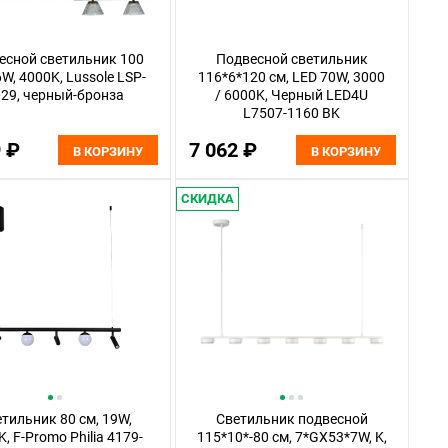
есной светильник 100
Подвесной светильник
6W, 4000K, Lussole LSP-
116*6*120 см, LED 70W, 3000
29, черный-бронза
/ 6000K, Черный LED4U
L7507-1160 BK
9 ₽
7 062 ₽
В КОРЗИНУ
В КОРЗИНУ
СКИДКА
тильник 80 см, 19W,
Светильник подвесной
, F-Promo Philia 4179-
115*10*-80 см, 7*GX53*7W, K,