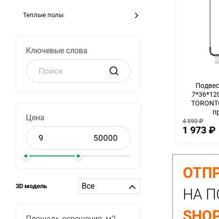
Теплые полы
Ключевые слова
Подвес
7*36*12
TORONTO
п
Цена
4 590 ₽
1 973 ₽
ОТПР
3D модель
НА П
SHOP
Площадь освещения, м2