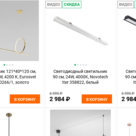
ВИДЕО
СКИДКА
ВИДЕО
ик 121*40*120 см,
Светодиодный светильник
Свет
, 4200 К, Eurosvet
90 см, 24W, 4000K, Novotech
90 см
90266/1, золото
Iter 358822, белый
I
6 090 ₽
6 090 ₽
2 984 ₽
2 98
В КОРЗИНУ
В КОРЗИНУ