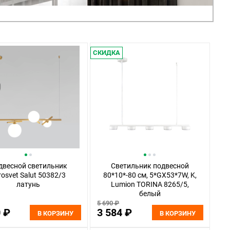
СКИДКА
двесной светильник
Светильник подвесной
rosvet Salut 50382/3
80*10*-80 см, 5*GX53*7W, K,
латунь
Lumion TORINA 8265/5,
белый
5 690 ₽
0 ₽
3 584 ₽
В КОРЗИНУ
В КОРЗИНУ