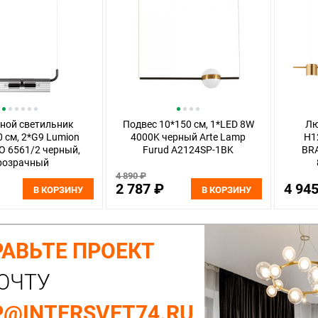
ной светильник
Подвес 10*150 см, 1*LED 8W
Лю
0 см, 2*G9 Lumion
4000K черный Arte Lamp
H1
 6561/2 черный,
Furud A2124SP-1BK
BR
розрачный
4 890 ₽
2 787 ₽
4 94
В КОРЗИНУ
В КОРЗИНУ
АВЬТЕ ПРОЕКТ
ОЧТУ
@INTERSVET74.RU