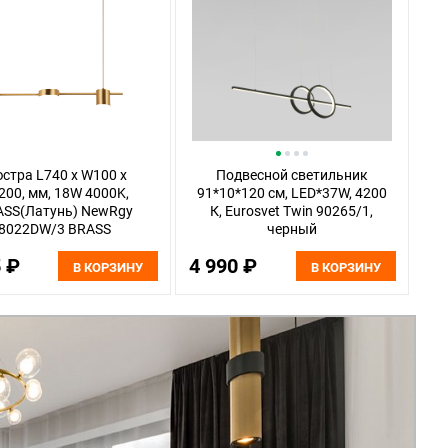
стра L740 x W100 x
Подвесной светильник
200, мм, 18W 4000K,
91*10*120 см, LED*37W, 4200
ASS(Латунь) NewRgy
К, Eurosvet Twin 90265/1,
8022DW/3 BRASS
черный
5 ₽
4 990 ₽
В КОРЗИНУ
В КОРЗИНУ