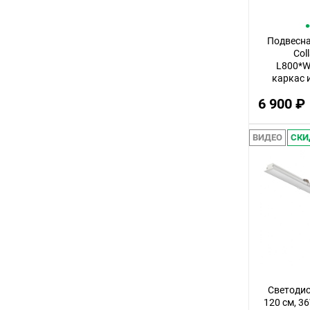
72
Подвесна
11
Col
80
L800*W
каркас 
70
цвета зо
6 900 ₽
бе
36
23
ВИДЕО
СКИ
27
55
95
50
29
21
26
Светоди
120 см, 3
19