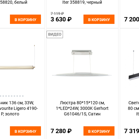
 358820, белый
Iter 358819, черный
7 119 ₽
3 630 ₽
7 20
В КОРЗИНУ
В КОРЗИНУ
ВИДЕО
ник 136 см, 33W,
Люстра 80*15*120 см,
Свет
ourite Ligero 4190-
1*LED*24W, 3000K Gerhort
80 см
1P, золото
G61046/1S, Сатин
I
7 280 ₽
7 31
В КОРЗИНУ
В КОРЗИНУ