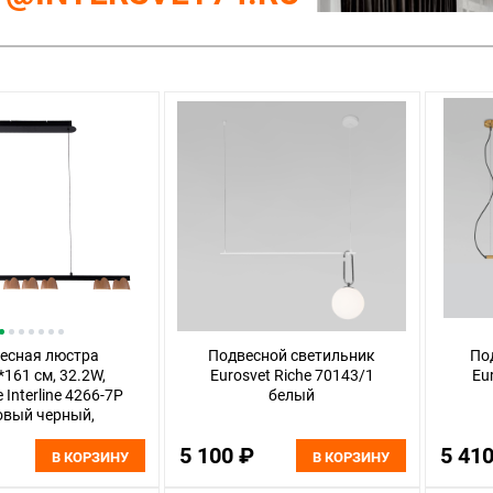
есная люстра
Подвесной светильник
По
*161 см, 32.2W,
Eurosvet Riche 70143/1
Eu
e Interline 4266-7P
белый
овый черный,
й акрил с узором,
5 100 ₽
5 41
стура дерева
В КОРЗИНУ
В КОРЗИНУ