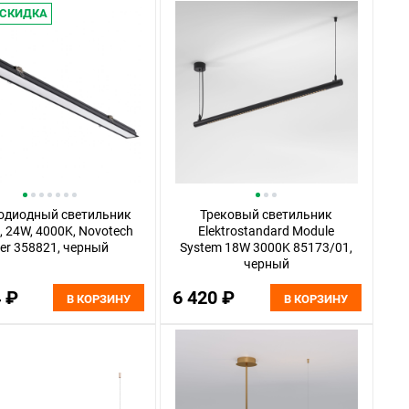
СКИДКА
одиодный светильник
Трековый светильник
, 24W, 4000K, Novotech
Elektrostandard Module
ter 358821, черный
System 18W 3000K 85173/01,
черный
4 ₽
6 420 ₽
В КОРЗИНУ
В КОРЗИНУ