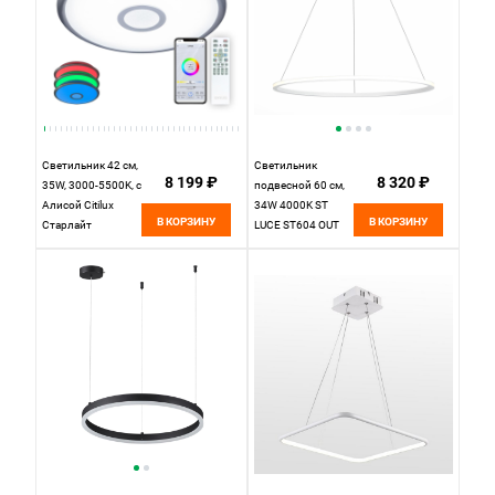
Светильник 42 см,
Светильник
8 199 ₽
8 320 ₽
35W, 3000-5500K, с
подвесной 60 см,
Алисой Citilux
34W 4000K ST
В КОРЗИНУ
В КОРЗИНУ
Старлайт
LUCE ST604 OUT
CL703A31G,
ST604.543.34
белый
Белый