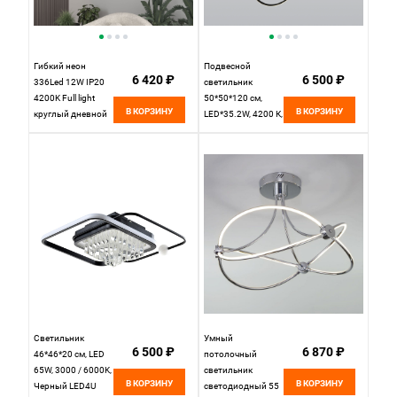
Гибкий неон
Подвесной
6 420 ₽
6 500 ₽
336Led 12W IP20
светильник
4200K Full light
50*50*120 см,
В КОРЗИНУ
В КОРЗИНУ
круглый дневной
LED*35.2W, 4200 К,
белый, 8 м (24V
Eurosvet Wind
12W 336Led 2835
90312/1, черный
IP20), ЦЕНА ЗА 1
МЕТР
Светильник
Умный
6 500 ₽
6 870 ₽
46*46*20 см, LED
потолочный
65W, 3000 / 6000K,
светильник
В КОРЗИНУ
В КОРЗИНУ
Черный LED4U
светодиодный 55