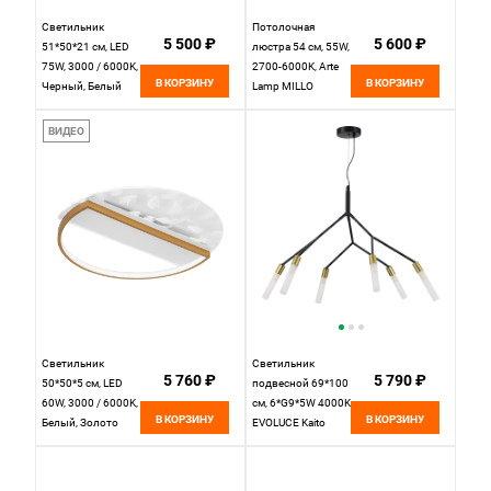
Светильник
Потолочная
5 500 ₽
5 600 ₽
51*50*21 см, LED
люстра 54 см, 55W,
75W, 3000 / 6000K,
2700-6000K, Arte
В КОРЗИНУ
В КОРЗИНУ
Черный, Белый
Lamp MILLO
LED4U L1046-500
A3893PL-30BK,
BK
черный
ВИДЕО
Светильник
Светильник
5 760 ₽
5 790 ₽
50*50*5 см, LED
подвесной 69*100
60W, 3000 / 6000K,
см, 6*G9*5W 4000K
В КОРЗИНУ
В КОРЗИНУ
Белый, Золото
EVOLUCE Kaito
LED4U L1043-500
SLE1129-403-06
GD
черный, латунь