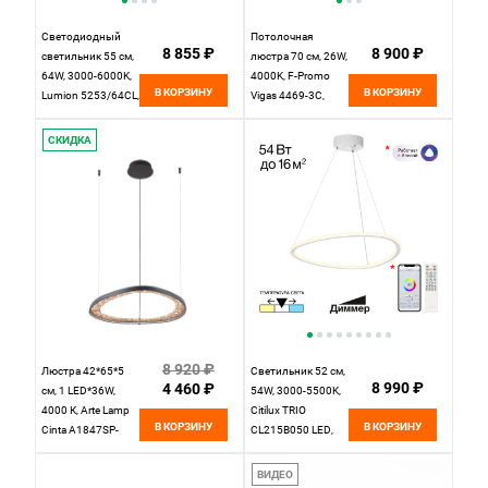
Светодиодный
Потолочная
8 855 ₽
8 900 ₽
светильник 55 см,
люстра 70 см, 26W,
64W, 3000-6000K,
4000K, F-Promo
В КОРЗИНУ
В КОРЗИНУ
Lumion 5253/64CL,
Vigas 4469-3C,
белый-черный, с
латунь
пультом
СКИДКА
8 920 ₽
Люстра 42*65*5
Светильник 52 см,
8 990 ₽
4 460 ₽
см, 1 LED*36W,
54W, 3000-5500K,
4000 К, Arte Lamp
Citilux TRIO
В КОРЗИНУ
В КОРЗИНУ
Cinta A1847SP-
CL215B050 LED,
36BK, Черный
белый
ВИДЕО