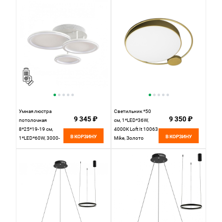
Умная люстра
Светильник *50
9 345 ₽
9 350 ₽
потолочная
см, 1*LED*36W,
8*25*19-19 см,
4000К Loft It 10063
В КОРЗИНУ
В КОРЗИНУ
1*LED*60W, 3000-
Mike, Золото
6500K, Lumion Alis
Smart 8380/60CL,
белый