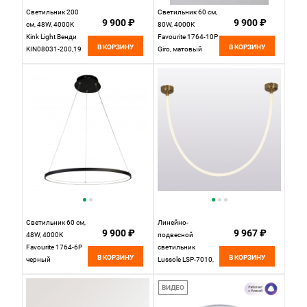
Светильник 200
Светильник 60 см,
9 900 ₽
9 900 ₽
см, 48W, 4000K
80W, 4000К
Kink Light Венди
Favourite 1764-10P
В КОРЗИНУ
В КОРЗИНУ
KIN08031-200,19
Giro, матовый
черный
черный
Светильник 60 см,
Линейно-
9 900 ₽
9 967 ₽
48W, 4000K
подвесной
Favourite 1764-6P
светильник
В КОРЗИНУ
В КОРЗИНУ
черный
Lussole LSP-7010,
100*50 см,
бронзовый
ВИДЕО