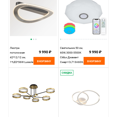
Люстра
Светильник 50 см,
9 990 ₽
9 990 ₽
потолочная
60W, 3000-5500K
42*12/12 см,
Citilux Диамант
В КОРЗИНУ
В КОРЗИНУ
1*LED*36W Lussole
Смарт CL713A60G,
Mitchell LSP-7307
белый
серый/черный
СКИДКА