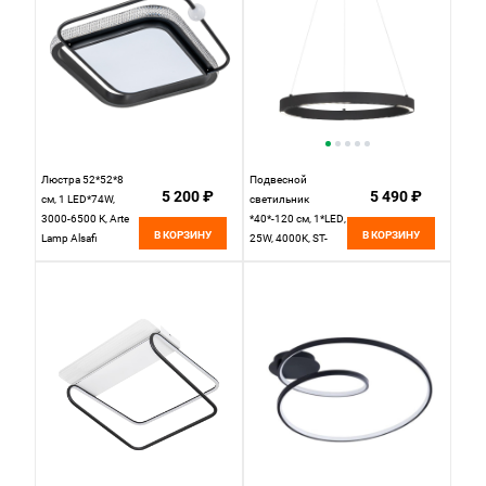
Люстра 52*52*8
Подвесной
5 200 ₽
5 490 ₽
см, 1 LED*74W,
светильник
3000-6500 К, Arte
*40*-120 см, 1*LED,
В КОРЗИНУ
В КОРЗИНУ
Lamp Alsafi
25W, 4000K, ST-
A2658PL-1BK,
Luce Parilla
Черный
SL6238.423.01,
черный