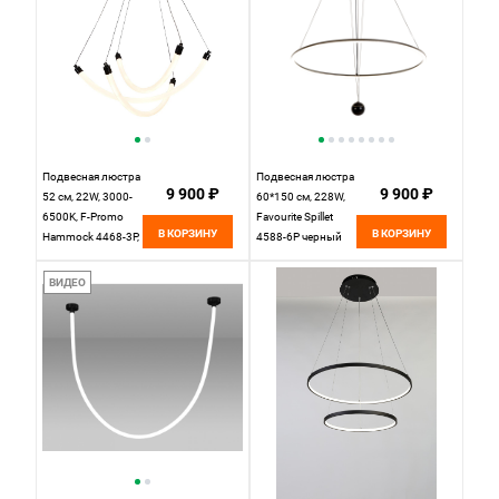
Подвесная люстра
Подвесная люстра
9 900 ₽
9 900 ₽
52 см, 22W, 3000-
60*150 см, 228W,
6500K, F-Promo
Favourite Spillet
В КОРЗИНУ
В КОРЗИНУ
Hammock 4468-3P,
4588-6P черный
черный
ВИДЕО