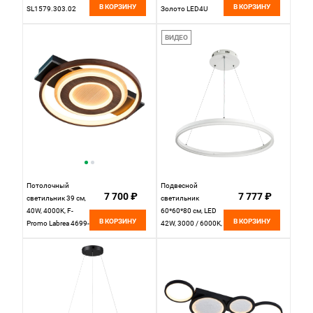
В КОРЗИНУ
В КОРЗИНУ
SL1579.303.02
Золото LED4U
Латунь
L1045-500 GD
ВИДЕО
Потолочный
Подвесной
7 700 ₽
7 777 ₽
светильник 39 см,
светильник
40W, 4000K, F-
60*60*80 см, LED
В КОРЗИНУ
В КОРЗИНУ
Promo Labrea 4699-
42W, 3000 / 6000K,
1C, дерево-черный
Белый LED4U
L1085-60 WH