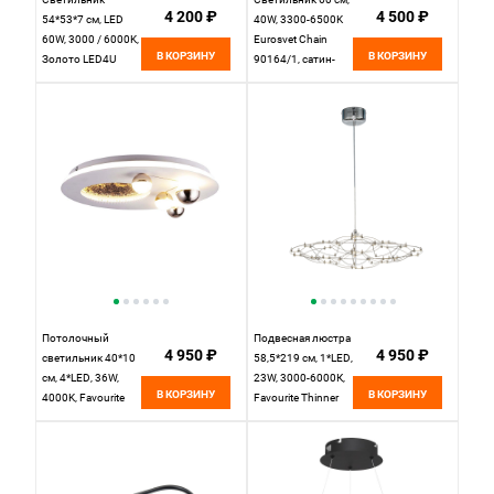
4 200 ₽
4 500 ₽
54*53*7 см, LED
40W, 3300-6500K
60W, 3000 / 6000K,
Eurosvet Chain
В КОРЗИНУ
В КОРЗИНУ
Золото LED4U
90164/1, сатин-
L1026-500 GD
никель, с ПДУ
Потолочный
Подвесная люстра
4 950 ₽
4 950 ₽
светильник 40*10
58,5*219 см, 1*LED,
см, 4*LED, 36W,
23W, 3000-6000К,
В КОРЗИНУ
В КОРЗИНУ
4000K, Favourite
Favourite Thinner
Plaides 4630-4C,
4305-6P хром
белый