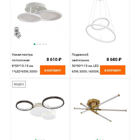
Умная люстра
Подвесной
8 610 ₽
8 680 ₽
потолочная
светильник
8*50*15-15 см,
50*50*115 см, LED
В КОРЗИНУ
В КОРЗИНУ
1*LED*45W, 3000-
65W, 3000 / 6000K,
6500K, Lumion Alis
Белый LED4U
Smart 8380/45CL,
55000-2 WH
ВИДЕО
белый