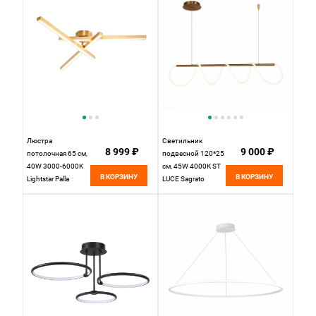
Люстра
Светильник
8 999 ₽
9 000 ₽
потолочная 65 см,
подвесной 120*25
40W 3000-6000K
см, 45W 4000K ST
В КОРЗИНУ
В КОРЗИНУ
Lightstar Palla
LUCE Sagrato
739013 Золото
SL6102.303.45
Латунь