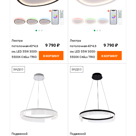
Люстра
Люстра
9 790 ₽
9 790 ₽
потолочная 40*4,6
потолочная 40*4,6
см, LED 55W 3000-
см, LED 55W 3000-
В КОРЗИНУ
В КОРЗИНУ
5500K Citilux ТRIO
5500K Citilux ТRIO
CL215B241E
CL215B240E
белый/черный
белый
ВИДЕО
ВИДЕО
Подвесной
Подвесной