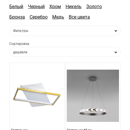
Белый
Черный
Хром
Никель
Золото
Бронза
Серебро
Медь
Все цвета
Фильтры
Сортировка
дешевле
дороже
по популярности
по новизне
Светильник
Светильник 60 см,