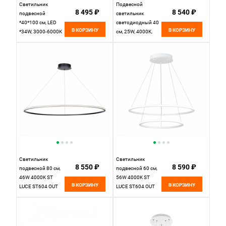
Светильник
Подвесной
8 495 ₽
8 540 ₽
подвесной
светильник
*40*100 см, LED
светодиодный 40
В КОРЗИНУ
В КОРЗИНУ
*34W, 3000-6000K
см, 25W, 4000K,
К, Lumion Echo
Lussole Bradford
6530/34L, чёрный
LSP-7459, белый
Светильник
Светильник
8 550 ₽
8 590 ₽
подвесной 80 см,
подвесной 60 см,
46W 4000K ST
56W 4000K ST
В КОРЗИНУ
В КОРЗИНУ
LUCE ST604 OUT
LUCE ST604 OUT
ST604.443.46
ST604.543.56
Черный
Белый