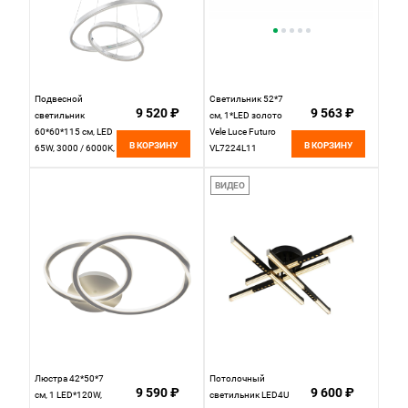
Подвесной
Светильник 52*7
9 520 ₽
9 563 ₽
светильник
см, 1*LED золото
60*60*115 см, LED
Vele Luce Futuro
В КОРЗИНУ
В КОРЗИНУ
65W, 3000 / 6000K,
VL7224L11
Хром LED4U
55000-2 CR
ВИДЕО
Люстра 42*50*7
Потолочный
9 590 ₽
9 600 ₽
см, 1 LED*120W,
светильник LED4U