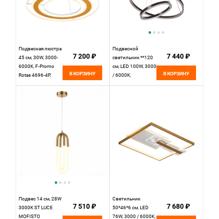
Подвесная люстра
Подвесной
7 200 ₽
7 440 ₽
45 см, 30W, 3000-
светильник **120
6000K, F-Promo
см, LED 100W, 3000
В КОРЗИНУ
В КОРЗИНУ
Rotas 4696-4P,
/ 6000K,
белый-дерево
Коричневый
LED4U L55000-2HL
BR
Подвес 14 см, 28W
Светильник
7 510 ₽
7 680 ₽
3000K ST LUCE
50*46*6 см, LED
MOFISTO
76W, 3000 / 6000K,