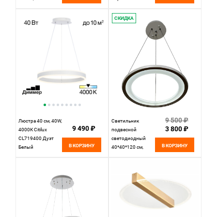
(4000K), белый
СКИДКА
9 500 ₽
Люстра 40 см, 40W,
Светильник
9 490 ₽
3 800 ₽
4000К Citilux
подвесной
CL719400 Дуэт
светодиодный
В КОРЗИНУ
В КОРЗИНУ
Белый
40*40*120 см,
1*LED 23w белый
Stilfort Hoop
2087/71/01C