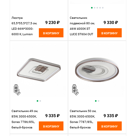
Люстра
Светильник
9 230 ₽
9 330 ₽
65,5*55,5*27,5 см,
подвесной 80 см,
LED 66W*3000-
46W 4000K ST
В КОРЗИНУ
В КОРЗИНУ
6000 К, Lumion
LUCE ST604 OUT
Ursula черный,
ST604.543.46
6506/66CL
Белый
Светильник 49 см,
Светильник 50 см,
9 335 ₽
9 335 ₽
85W, 3000-6500K,
85W, 3000-6500K,
Sonex 7786/85L,
Sonex 7787/85L,
В КОРЗИНУ
В КОРЗИНУ
белый-бронза
белый-бронза