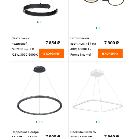
Светильник
Потолочный
7 854 ₽
7 900 ₽
подвесной
светильник 84 см,
*40*100 см, LED
40W, 4000K, F-
В КОРЗИНУ
В КОРЗИНУ
*28W, 3000-6000K
Promo Neumel
К, Lumion Indie
4700-4C, черный
6534/28L, чёрный
Подвесная люстра
Светильник 65 см,
7 900 ₽
7 960 ₽