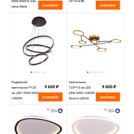
3000-6500 К, Arte
L5110-4 BK
В КОРЗИНУ
В КОРЗИНУ
Lamp Sierra
A2211PL-2WH,
Белый
Подвесной
Светильник
9 600 ₽
9 600 ₽
светильник **120
125**15 см, LED
см, LED 150W, 3000
45W, 3000 / 6500К,
В КОРЗИНУ
В КОРЗИНУ
/ 6000K,
Золото LED4U
Коричневый
L200-6
LED4U L55000-3HL
BR