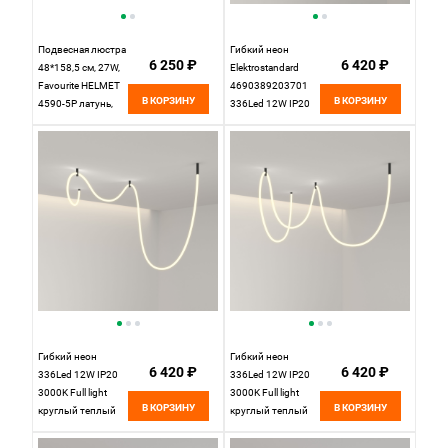
Подвесная люстра
Гибкий неон
6 250 ₽
6 420 ₽
48*158,5 см, 27W,
Elektrostandard
Favourite HELMET
4690389203701
В КОРЗИНУ
В КОРЗИНУ
4590-5P латунь,
336Led 12W IP20
белый акрил
3000K Full light
круглый теплый
белый, 3 м без
крепежа
Гибкий неон
Гибкий неон
6 420 ₽
6 420 ₽
336Led 12W IP20
336Led 12W IP20
3000K Full light
3000K Full light
В КОРЗИНУ
В КОРЗИНУ
круглый теплый
круглый теплый
белый, 5 м (24V
белый, 8 м (24V
12W 336Led 2835
12W 336Led 2835