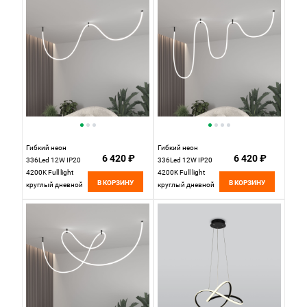
IP20), цена за метр
IP20), ЦЕНА ЗА 1
МЕТР
Гибкий неон
Гибкий неон
6 420 ₽
6 420 ₽
336Led 12W IP20
336Led 12W IP20
4200K Full light
4200K Full light
В КОРЗИНУ
В КОРЗИНУ
круглый дневной
круглый дневной
белый, 3 м (24V
белый, 5 м (24V
12W 336Led 2835
12W 336Led 2835
IP20) 24V 12W
IP20) 24V 12W
336Led 2835 IP20,
336Led 2835 IP20,
ЦЕНА ЗА 1 МЕТР
ЦЕНА ЗА 1 МЕТР