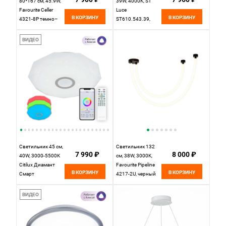
80*167 см, 45.9W,
39W, 4000K, ST
Favourite Celler
Luce
В КОРЗИНУ
В КОРЗИНУ
4321-8P темно–
ST610.543.39,
серый
белый
ВИДЕО
Светильник 45 см,
Светильник 132
7 990 ₽
8 000 ₽
40W, 3000-5500K
см, 38W, 3000K,
Citilux Диамант
Favourite Pipeline
В КОРЗИНУ
В КОРЗИНУ
Смарт
4217-2U, черный
CL713A40G,белый
ВИДЕО