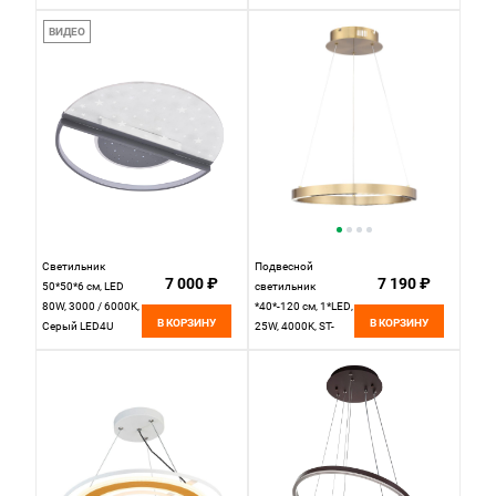
L8022-450 BK
см
3300;4200;6500K
ВИДЕО
100W Eurosvet
Petto 90246/6
хром Smart
Светильник
Подвесной
7 000 ₽
7 190 ₽
50*50*6 см, LED
светильник
80W, 3000 / 6000K,
*40*-120 см, 1*LED,
В КОРЗИНУ
В КОРЗИНУ
Серый LED4U
25W, 4000K, ST-
L1050-500 GR
Luce Parilla
SL6238.323.01,
латунный