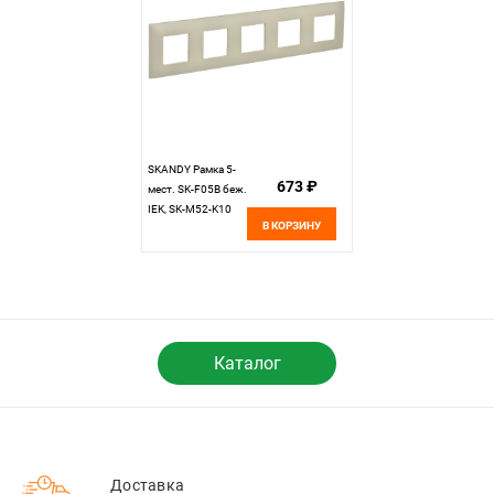
SKANDY Рамка 5-
673 ₽
мест. SK-F05B беж.
IEK, SK-M52-K10
В КОРЗИНУ
Каталог
Доставка