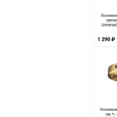
72
Основани
11
свети
80
Universa
70
1 290 ₽
36
23
27
55
95
50
29
21
26
Основание
см, *-,
19