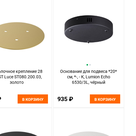
лочное крепление 28
Основание для подвеса *20*
ST Luce ST080.200.03,
см, *-, - К, Lumion Echo
золото
6530/3L, чёрный
₽
935 ₽
В КОРЗИНУ
В КОРЗИНУ