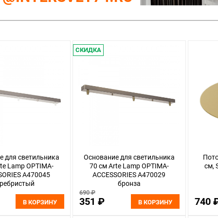
СКИДКА
е для светильника
Основание для светильника
Пото
rte Lamp OPTIMA-
70 см Arte Lamp OPTIMA-
см, 
SORIES A470045
ACCESSORIES A470029
еребристый
бронза
690 ₽
351 ₽
740 
В КОРЗИНУ
В КОРЗИНУ