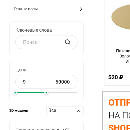
Теплые полы
Ключевые слова
Потоло
Золот
ST
Цена
520 ₽
ОТПР
3D модель
НА П
SHOP
Площадь освещения, м2