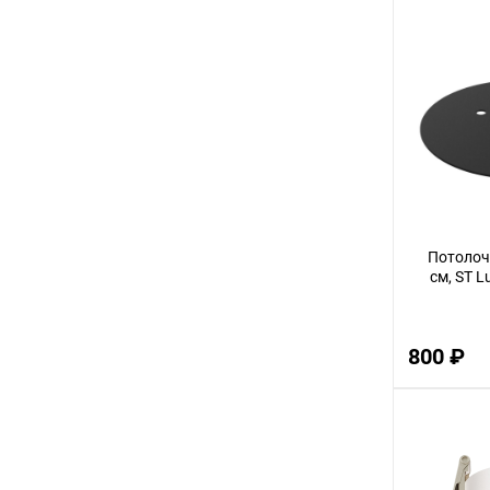
2
8
45
40
5
7
35
Потолоч
17
см, ST L
60
10
800 ₽
4
48
15
20