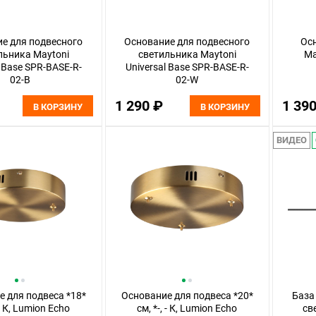
е для подвесного
Основание для подвесного
Ос
льника Maytoni
светильника Maytoni
Ma
l Base SPR-BASE-R-
Universal Base SPR-BASE-R-
02-B
02-W
1 290 ₽
1 39
В КОРЗИНУ
В КОРЗИНУ
ВИДЕО
 для подвеса *18*
Основание для подвеса *20*
База
 - К, Lumion Echo
см, *-, - К, Lumion Echo
св