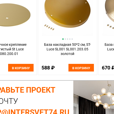
чное крепление
База накладная 50*2 см, ST-
База 
истый St Luce
Luce SL001 SL001.203.05
Luc
080.200.01
золотой
588 ₽
670 
В КОРЗИНУ
В КОРЗИНУ
АВЬТЕ ПРОЕКТ
ОЧТУ
@INTERSVET74.RU