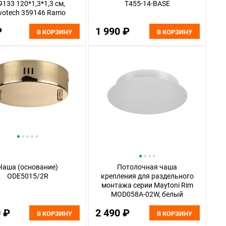
9133 120*1,3*1,3 см,
T455-14-BASE
votech 359146 Ramo
Konst, черный
₽
1 990 ₽
В КОРЗИНУ
В КОРЗИНУ
Чаша (основание)
Потолочная чаша
ODE5015/2R
крепления для раздельного
монтажа серии Maytoni Rim
MOD058A-02W, белый
0 ₽
2 490 ₽
В КОРЗИНУ
В КОРЗИНУ