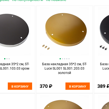
адная 35*2 см, ST-
База накладная 35*2 см, ST-
База 
SL001.103.03 хром
Luce SL001 SL001.203.03
Luc
золотой
370 ₽
389 
В КОРЗИНУ
В КОРЗИНУ