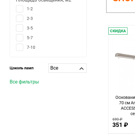
1-2
2-3
3-5
СКИДКА
5-7
7-10
10-12
12-15
Цоколь ламп
15-20
Все фильтры
20-25
25-30
Основани
70 см A
больше 30
ACCES
с
1
690 ₽
351 ₽
6
25