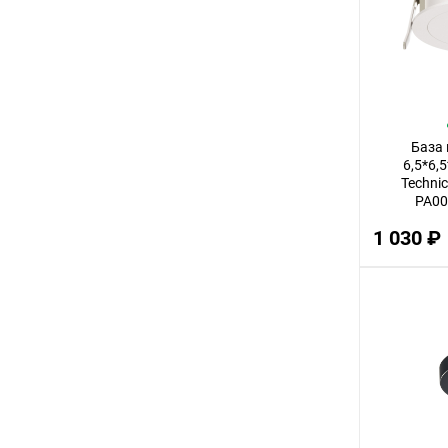
3
12
32
14
База
30
6,5*6,5
Techni
56
PA00
22
1 030 ₽
100
18
75
9
24
68
16