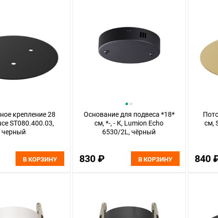
ное крепление 28
Основание для подвеса *18*
Пото
uce ST080.400.03,
см, *-, - К, Lumion Echo
см, 
черный
6530/2L, чёрный
830 ₽
840 
В КОРЗИНУ
В КОРЗИНУ