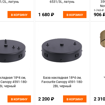
1/2L, латунь
6531/3L, латунь
35
No
1 743 ₽
1 680 ₽
906 
В КОРЗИНУ
В КОРЗИНУ
кладная 18*4 см,
База накладная 18*4 см,
e Canopy 4591-180-
Favourite Canopy 4591-180-
BL черный
2BL черный
2 200 ₽
2 31
В КОРЗИНУ
В КОРЗИНУ