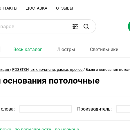
ОНТАКТЫ
ДОСТАВКА
ОТЗЫВЫ
Весь каталог
Люстры
Светильники
укция
/
РОЗЕТКИ, выключатели, рамки, прочее
/
Базы и основания пото
и основания потолочные
слова:
Производитель:
ороже
по популярности
по новизне