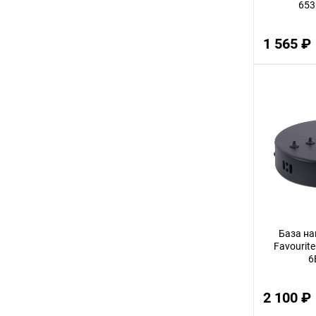
653
2,5
1 565 ₽
3,5
28
44
13
31
4,5
41
1,5
38
База на
34
Favourit
6
53
63
2 100 ₽
37