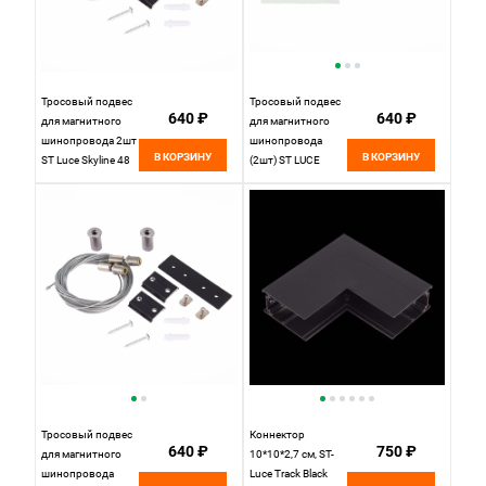
Тросовый подвес
Тросовый подвес
640 ₽
640 ₽
для магнитного
для магнитного
шинопровода 2шт
шинопровода
В КОРЗИНУ
В КОРЗИНУ
ST Luce Skyline 48
(2шт) ST LUCE
ST005.419.00.1
SKYLINE 48
ST005.519.00
Белый
Тросовый подвес
Коннектор
640 ₽
750 ₽
для магнитного
10*10*2,7 см, ST-
шинопровода
Luce Track Black