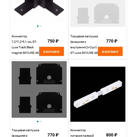
Коннектор
Торцевая заглушка
750 ₽
770 ₽
7,2*7,2*5,1 см, ST-
(внешняя и
Luce Track Black
внутрення 2+2шт)
В КОРЗИНУ
В КОРЗИНУ
magnet SKYLINE 48
ST Luce SKYLINE 48
накладной черный
ST047.589.02,
ST1007.419.00,
белый
черный
Торцевая заглушка
Коннектор
770 ₽
800 ₽
(внешняя и
питания прямой