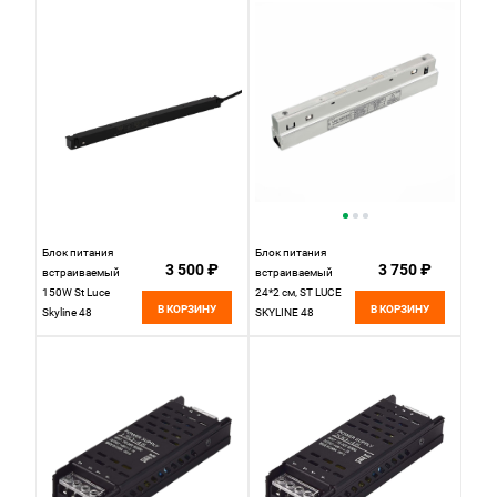
48 ST004.419.12
Черный
Блок питания
Блок питания
3 500 ₽
3 750 ₽
встраиваемый
встраиваемый
150W St Luce
24*2 см, ST LUCE
В КОРЗИНУ
В КОРЗИНУ
Skyline 48
SKYLINE 48
ST1011.048.150
ST011.058.100
Белый