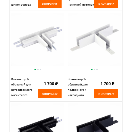
В КОРЗИНУ
В КОРЗИНУ
шинопровода
натяжной потолок
35*15 см, ST LUCE
(ПВХ+ТКАНЬ)
SKYLINE 48
200*5 см, ST LUCE
ST006.459.00
SKYLINE 48
Черный
ST003.429.01
Черный
Коннектор T-
Коннектор T-
1 700 ₽
1 700 ₽
образный для
образный для
встраиваемого
подвесного /
В КОРЗИНУ
В КОРЗИНУ
магнитного
накладного
шинопровода под
магнитного
ГКЛ 12мм 13,2 см,
шинопровода
W, , St luce Skyline
20*11 см, ST LUCE
48 ST007.599.12
SKYLINE 48
Белый
ST007.579.00
Белый