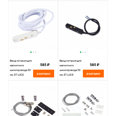
ST005.779.00
потолок
черный
ST1047.489.02,
черный
Ввод питания для
Ввод питания для
585 ₽
585 ₽
магнитного
магнитного
шинопровода 50
шинопровода 50
В КОРЗИНУ
В КОРЗИНУ
см, ST LUCE
см, ST LUCE
SKYLINE 48
SKYLINE 48
ST006.519.00
ST006.419.00
Белый
Черный