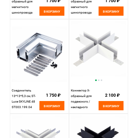
1 700 ₽
1 700 ₽
образный для
образный для
магнитного
магнитного
В КОРЗИНУ
В КОРЗИНУ
шинопровода
шинопровода
35*35 см, ST LUCE
35*35 см, ST LUCE
SKYLINE 48
SKYLINE 48
ST006.569.00
ST006.469.00
Белый
Черный
Соединитель
Коннектор X-
1 750 ₽
2 100 ₽
13*13*5,3 см, ST-
образный для
Luce SKYLINE 48
подвесного /
В КОРЗИНУ
В КОРЗИНУ
ST003.199.04
накладного
серый
магнитного
шинопровода
20*20 см, ST LUCE
SKYLINE 48
ST007.589.00