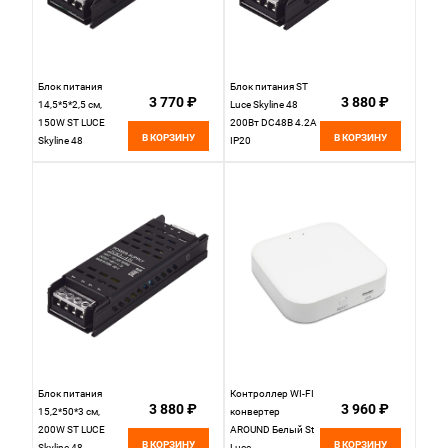
Блок питания
Блок питания ST
3 770 ₽
3 880 ₽
14,5*5*2,5 см,
Luce Skyline 48
150W ST LUCE
200Вт DC48В 4.2А
В КОРЗИНУ
В КОРЗИНУ
Skyline 48
IP20
ST008.148.150
ST008.148.200.1
черный
Блок питания
Контроллер WI-FI
3 880 ₽
3 960 ₽
15,2*50*3 см,
конвертер
200W ST LUCE
AROUND Белый St
В КОРЗИНУ
В КОРЗИНУ
Skyline 48
Luce