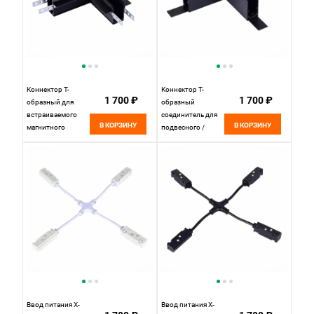
Коннектор T-
Коннектор T-
1 700 ₽
1 700 ₽
образный для
образный
встраиваемого
cоединитель для
В КОРЗИНУ
В КОРЗИНУ
магнитного
подвесного /
шинопровода под
накладного
ГКЛ 12мм 20*13
магнитного
см, ST LUCE
шинопровода
SKYLINE 48
20*11 см, ST LUCE
ST007.499.12
SKYLINE 48
Черный
ST007.479.00
Черный
Ввод питания X-
Ввод питания X-