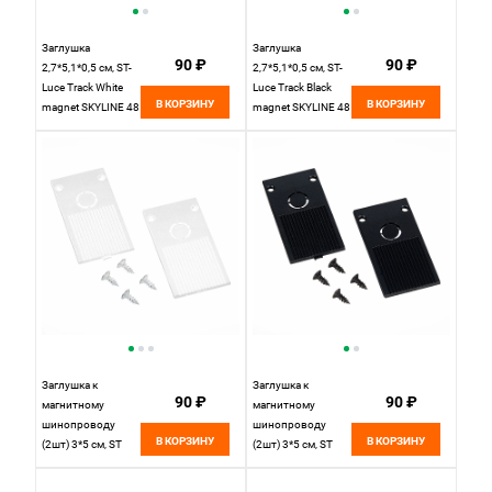
Заглушка
Заглушка
90 ₽
90 ₽
2,7*5,1*0,5 см, ST-
2,7*5,1*0,5 см, ST-
Luce Track White
Luce Track Black
В КОРЗИНУ
В КОРЗИНУ
magnet SKYLINE 48
magnet SKYLINE 48
накладной
накладной черный
ST1005.569.00,
ST1005.469.00,
черный
черный
Заглушка к
Заглушка к
90 ₽
90 ₽
магнитному
магнитному
шинопроводу
шинопроводу
В КОРЗИНУ
В КОРЗИНУ
(2шт) 3*5 см, ST
(2шт) 3*5 см, ST
LUCE SKYLINE 48
LUCE SKYLINE 48
ST005.569.00
ST005.469.00