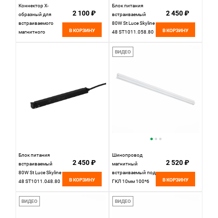
Коннектор X-
Блок питания
2 100 ₽
2 450 ₽
образный для
встраиваемый
встраиваемого
80W St Luce Skyline
В КОРЗИНУ
В КОРЗИНУ
магнитного
48 ST1011.058.80
шинопровода под
ГКЛ 12мм 20*20
ВИДЕО
см, ST LUCE
SKYLINE 48
ST007.400.12
Черный
Блок питания
Шинопровод
2 450 ₽
2 520 ₽
встраиваемый
магнитный
80W St Luce Skyline
встраиваемый под
В КОРЗИНУ
В КОРЗИНУ
48 ST1011.048.80
ГКЛ 10мм 100*6
см, ST LUCE
SKYLINE 48
ВИДЕО
ВИДЕО
ST004.519.00
Белый