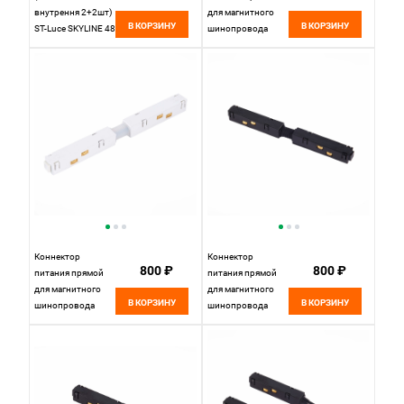
внутрення 2+2шт)
для магнитного
В КОРЗИНУ
В КОРЗИНУ
ST-Luce SKYLINE 48
шинопровода
ST047.489.02
Белый St Luce
Черный
SKYLINE 48
ST006.539.00.1
Коннектор
Коннектор
800 ₽
800 ₽
питания прямой
питания прямой
для магнитного
для магнитного
В КОРЗИНУ
В КОРЗИНУ
шинопровода
шинопровода
20*2 см, ST LUCE
20*2 см, ST LUCE
SKYLINE 48
SKYLINE 48
ST006.539.00
ST006.439.00
Белый
Черный