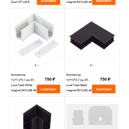
В КОРЗИНУ
В КОРЗИНУ
(2шт) ST LUCE
magnet SKYLINE 48
SKYLINE 48
накладной черный
ST005.419.00
ST1007.539.00,
Черный
черный
Коннектор
Коннектор
750 ₽
750 ₽
7,2*7,2*5,1 см, ST-
10*10*2,7 см, ST-
Luce Track White
Luce Track Black
В КОРЗИНУ
В КОРЗИНУ
magnet SKYLINE 48
magnet SKYLINE 48
накладной
накладной черный
ST1007.519.00,
ST1007.439.00,
белый
черный