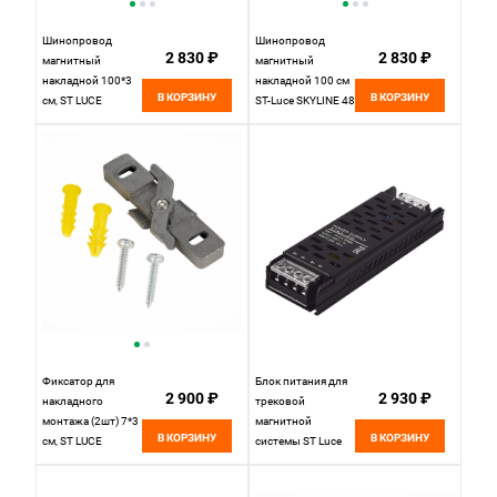
Шинопровод
Шинопровод
2 830 ₽
2 830 ₽
магнитный
магнитный
накладной 100*3
накладной 100 см
В КОРЗИНУ
В КОРЗИНУ
см, ST LUCE
ST-Luce SKYLINE 48
SKYLINE 48
ST003.419.00,
ST003.519.00
черный, заглушки
Белый
в комплекте
Фиксатор для
Блок питания для
2 900 ₽
2 930 ₽
накладного
трековой
монтажа (2шт) 7*3
магнитной
В КОРЗИНУ
В КОРЗИНУ
см, ST LUCE
системы ST Luce
SKYLINE 48
Skyline 48
ST005.759.00
ST008.148.100.1