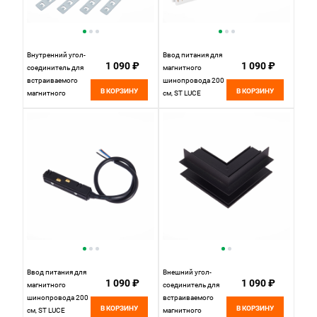
Внутренний угол-
Ввод питания для
1 090 ₽
1 090 ₽
соединитель для
магнитного
встраиваемого
шинопровода 200
В КОРЗИНУ
В КОРЗИНУ
магнитного
см, ST LUCE
шинопровода
SKYLINE 48
10*10 см, ST LUCE
ST006.529.00
SKYLINE 48
Белый
ST007.549.00
Белый
Ввод питания для
Внешний угол-
1 090 ₽
1 090 ₽
магнитного
соединитель для
шинопровода 200
встраиваемого
В КОРЗИНУ
В КОРЗИНУ
см, ST LUCE
магнитного