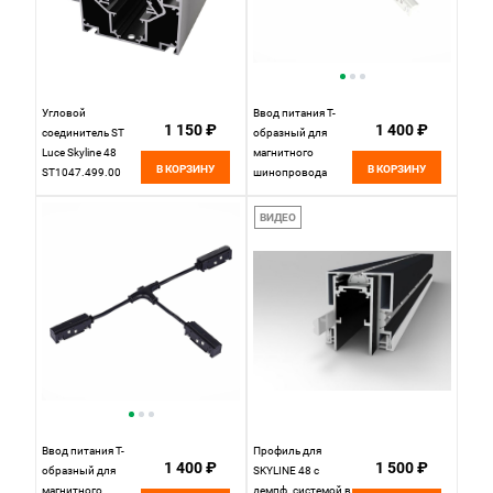
Угловой
Ввод питания T-
1 150 ₽
1 400 ₽
соединитель ST
образный для
Luce Skyline 48
магнитного
В КОРЗИНУ
В КОРЗИНУ
ST1047.499.00
шинопровода
35*15 см, ST LUCE
SKYLINE 48
ВИДЕО
ST006.559.00
Белый
Ввод питания T-
Профиль для
1 400 ₽
1 500 ₽
образный для
SKYLINE 48 с
магнитного
демпф. системой в