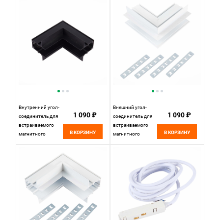
ГКЛ 12мм 10 см, W,
ГКЛ 12мм 10*10
, St luce Skyline 48
см, ST LUCE
ST007.549.12
SKYLINE 48
Белый
ST007.459.12
Черный
Внутренний угол-
Внешний угол-
1 090 ₽
1 090 ₽
соединитель для
соединитель для
встраиваемого
встраиваемого
В КОРЗИНУ
В КОРЗИНУ
магнитного
магнитного
шинопровода под
шинопровода
ГКЛ 12мм 10*10
10*10 см, ST LUCE
см, ST LUCE
SKYLINE 48
SKYLINE 48
ST007.559.00
ST007.449.12
Белый
Черный