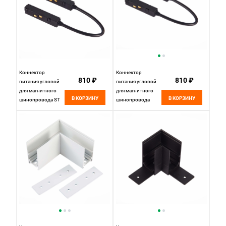
Коннектор
Коннектор
810 ₽
810 ₽
питания угловой
питания угловой
для магнитного
для магнитного
В КОРЗИНУ
В КОРЗИНУ
шинопровода ST
шинопровода
Luce Skyline 48
38*2 см, ST LUCE
ST006.449.00.1
SKYLINE 48
ST006.449.00
Черный