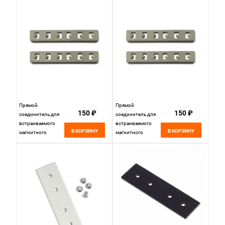
Белый
Черный
Прямой
Прямой
150 ₽
150 ₽
соединитель для
соединитель для
встраиваемого
встраиваемого
В КОРЗИНУ
В КОРЗИНУ
магнитного
магнитного
шинопровода (2
шинопровода (2
шт) Стальной St
шт) 7*1 см, ST LUCE
Luce SKYLINE 48
SKYLINE 48
ST005.749.00.1
ST005.749.00
Стальной