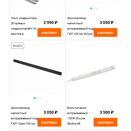
Угол- соединитель
Шинопровод
2 990 ₽
3 050 ₽
(8 прямых
магнитный
соединителей+16
встраиваемый под
В КОРЗИНУ
В КОРЗИНУ
винтов в
ГКЛ 100 см, St luce
комплекте) для
Skyline 48
ST039.429.00 St
ST004.519.12
ВИДЕО
Luce Skyline 48
Белый
ST039.499.00.1
Шинопровод
Блок питания
3 050 ₽
3 500 ₽
магнитный
встраиваемый
встраиваемый под
150W St Luce
В КОРЗИНУ
В КОРЗИНУ
ГКЛ 12мм 100 см,
Skyline 48
ST LUCE SKYLINE
ST1011.058.150