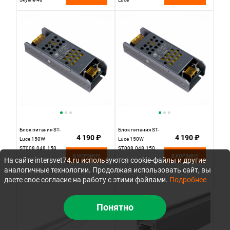
ST008.148.200
ST015.500.97H
черный
Блок питания ST-
Блок питания ST-
4 190 ₽
4 190 ₽
Luce 150W
Luce 150W
ST008.048.150
ST008.048.150
В КОРЗИНУ
В КОРЗИНУ
На сайте intersvet74.ru используются cookie-файлы и другие
аналогичные технологии. Продолжая использовать сайт, вы
даете свое согласие на работу с этими файлами.
Подробнее
Понятно