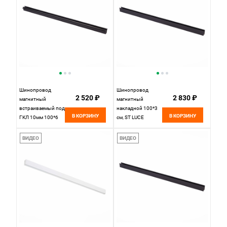
Шинопровод
Шинопровод
2 520 ₽
2 830 ₽
магнитный
магнитный
встраиваемый под
накладной 100*3
В КОРЗИНУ
В КОРЗИНУ
ГКЛ 10мм 100*6
см, ST LUCE
см, ST LUCE
SKYLINE 48
SKYLINE 48
ST003.419.00
ВИДЕО
ВИДЕО
ST004.419.00
Черный
Черный