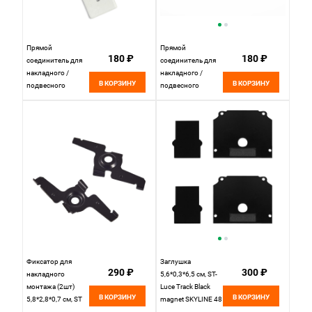
Прямой
Прямой
180 ₽
180 ₽
соединитель для
соединитель для
накладного /
накладного /
В КОРЗИНУ
В КОРЗИНУ
подвесного
подвесного
магнитного
магнитного
шинопровода 8*2
шинопровода 8*2
см, ST LUCE
см, ST LUCE
SKYLINE 48
SKYLINE 48
ST005.529.00
ST005.429.00
белый
Черный
Фиксатор для
Заглушка
290 ₽
300 ₽
накладного
5,6*0,3*6,5 см, ST-
монтажа (2шт)
Luce Track Black
В КОРЗИНУ
В КОРЗИНУ
5,8*2,8*0,7 см, ST
magnet SKYLINE 48
LUCE Skyline 48
в натяжной