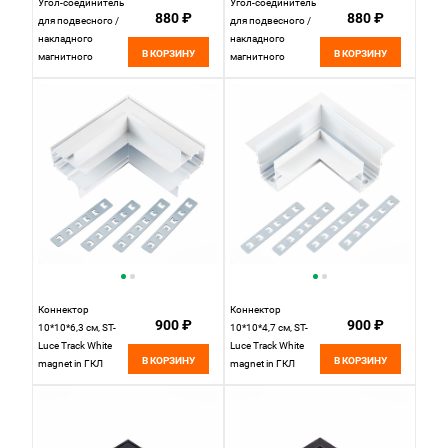
Угол-соединитель
Угол-соединитель
880 ₽
880 ₽
для подвесного /
для подвесного /
накладного
накладного
В КОРЗИНУ
В КОРЗИНУ
магнитного
магнитного
шинопровода 8*8
шинопровода 7*7
см, ST LUCE
см, ST LUCE
SKYLINE 48
SKYLINE 48
ST007.519.00
ST007.419.00
Белый
Черный
Коннектор
Коннектор
900 ₽
900 ₽
10*10*6,3 см, ST-
10*10*4,7 см, ST-
Luce Track White
Luce Track White
В КОРЗИНУ
В КОРЗИНУ
magnet in ГКЛ
magnet in ГКЛ
12мм
12мм
ST1007.549.12,
ST1007.529.12,
белый
белый