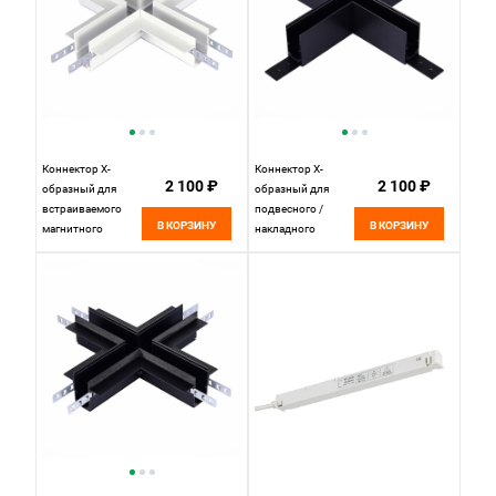
Белый
Коннектор X-
Коннектор X-
2 100 ₽
2 100 ₽
образный для
образный для
встраиваемого
подвесного /
В КОРЗИНУ
В КОРЗИНУ
магнитного
накладного
шинопровода под
магнитного
ГКЛ 12мм 20 см, W,
шинопровода
, St luce Skyline 48
20*20 см, ST LUCE
ST007.500.12
SKYLINE 48
Белый
ST007.489.00
Черный