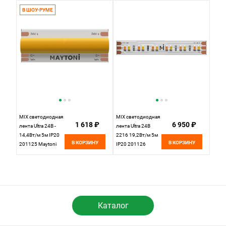
цена за метр,
цена за метр,
В ШОУ-РУМЕ
отгружается по 5 м
отгружается по 5 м
MIX светодиодная
MIX светодиодная
1 618 ₽
6 950 ₽
лента Ultra 24В -
лента Ultra 24В
14,4Вт/м 5м IP20
2216 19,2Вт/м 5м
В КОРЗИНУ
В КОРЗИНУ
201125 Maytoni
IP20 201126
Led Strip, цена за
Maytoni Led Strip,
метр, отгружается
цена за метр,
по 5 м
отгружается по 5 м
Каталог