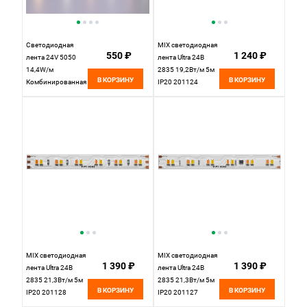
Светодиодная
MIX светодиодная
550 ₽
1 240 ₽
лента 24V 5050
лента Ultra 24В
14,4W/м
2835 19,2Вт/м 5м
В КОРЗИНУ
В КОРЗИНУ
Комбинированная
IP20 201124
(MIх) 5м IP20
Maytoni Led Strip,
Maytoni Led Strip
цена за метр,
Белый, цена за
отгружается по 5 м
метр, продается по
5 м
MIX светодиодная
MIX светодиодная
1 390 ₽
1 390 ₽
лента Ultra 24В
лента Ultra 24В
2835 21,3Вт/м 5м
2835 21,3Вт/м 5м
В КОРЗИНУ
В КОРЗИНУ
IP20 201128
IP20 201127
Maytoni Led Strip,
Maytoni Led Strip,