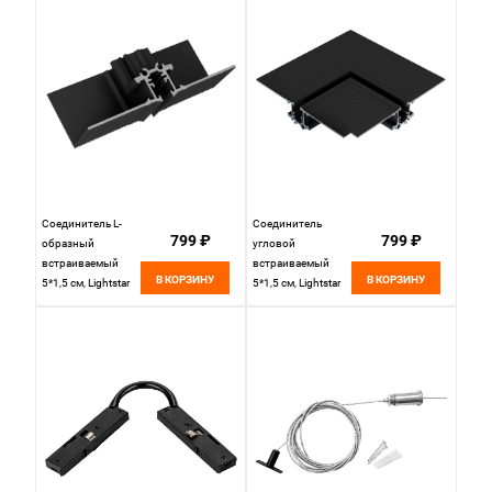
Соединитель L-
Соединитель
799 ₽
799 ₽
образный
угловой
встраиваемый
встраиваемый
В КОРЗИНУ
В КОРЗИНУ
5*1,5 см, Lightstar
5*1,5 см, Lightstar
Linea 506247
Linea 506237
черный
черный