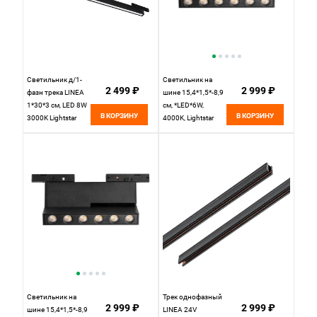
Светильник д/1-
Светильник на
2 499 ₽
2 999 ₽
фазн трека LINEA
шине 15,4*1,5*-8,9
1*30*3 см, LED 8W
см, *LED*6W,
В КОРЗИНУ
В КОРЗИНУ
3000K Lightstar
4000K, Lightstar
Linea 266137
Linea 206947,
черный
черный
Светильник на
Трек однофазный
2 999 ₽
2 999 ₽
шине 15,4*1,5*-8,9
LINEA 24V