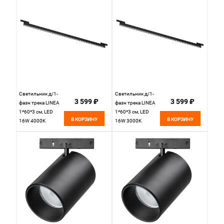
Светильник д/1-
Светильник д/1-
3 599 ₽
3 599 ₽
фазн трека LINEA
фазн трека LINEA
1*60*3 см, LED
1*60*3 см, LED
В КОРЗИНУ
В КОРЗИНУ
16W 4000K
16W 3000K
Lightstar Linea
Lightstar Linea
266347 черный
266337 черный