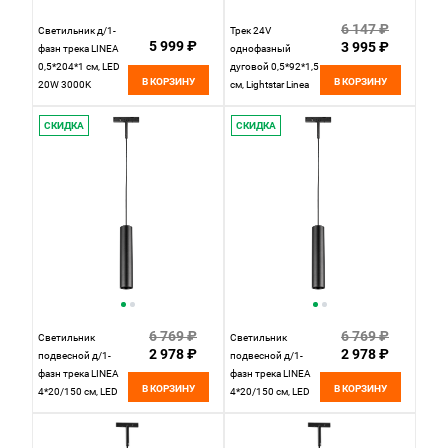
6 147 ₽
Светильник д/1-
Трек 24V
5 999 ₽
3 995 ₽
фазн трека LINEA
однофазный
0,5*204*1 см, LED
дуговой 0,5*92*1,5
В КОРЗИНУ
В КОРЗИНУ
20W 3000K
см, Lightstar Linea
Lightstar Linea
506047 черный
206212 черный
СКИДКА
СКИДКА
6 769 ₽
6 769 ₽
Светильник
Светильник
2 978 ₽
2 978 ₽
подвесной д/1-
подвесной д/1-
фазн трека LINEA
фазн трека LINEA
В КОРЗИНУ
В КОРЗИНУ
4*20/150 см, LED
4*20/150 см, LED
7W 4000K Lightstar
7W 3000K Lightstar
Linea 236247
Linea 236237
черный
черный