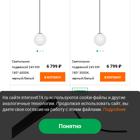
Светильник
Светильник
6 799 ₽
6 799 ₽
подвесной 24V 6W
подвесной 24V 6W
180° 4000K,
180° 3000K,
В КОРЗИНУ
В КОРЗИНУ
черный/белый
черный/белый
матовый Linea
матовый Linea
Lightstar 206847
Lightstar 206837
СКИДКА
На сайте intersvet74.ru используются cookie-файлы и другие
аналогичные технологии. Продолжая использовать сайт, вы
даете свое согласие на работу с этими файлами.
Подробнее
Понятно