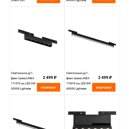
LINEA 24V
4000K Lightstar
5*100*1,5 см,
Linea 266547
Lightstar Linea
черный
506217 черный
Светильник д/1-
Светильник д/1-
2 499 ₽
2 499 ₽
фазн трека LINEA
фазн трека LINEA
1*10*3 см, LED 6W
1*30*3 см, LED 8W
В КОРЗИНУ
В КОРЗИНУ
3000K Lightstar
4000K Lightstar
Linea 266537
Linea 266147
черный
черный