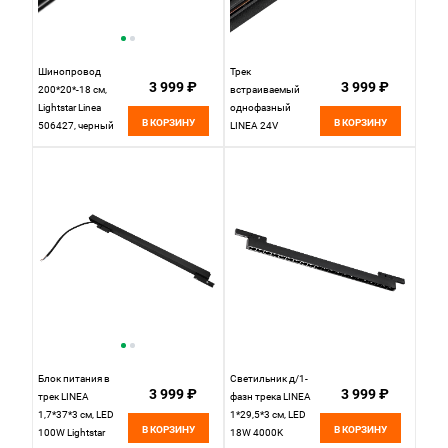
Шинопровод
Трек
3 999 ₽
3 999 ₽
200*20*-18 см,
встраиваемый
Lightstar Linea
однофазный
В КОРЗИНУ
В КОРЗИНУ
506427, черный
LINEA 24V
5*200*1,5 см,
Lightstar Linea
506327 черный
Блок питания в
Светильник д/1-
3 999 ₽
3 999 ₽
трек LINEA
фазн трека LINEA
1,7*37*3 см, LED
1*29,5*3 см, LED
В КОРЗИНУ
В КОРЗИНУ
100W Lightstar
18W 4000K