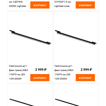
см, *LED*6W,
0,5*200*1,5 см,
В КОРЗИНУ
В КОРЗИНУ
3000K, Lightstar
Lightstar Linea
Linea 206937,
506027 черный
черный
Светильник д/1-
Светильник д/1-
2 999 ₽
2 999 ₽
фазн трека LINEA
фазн трека LINEA
1*45*3 см, LED
1*45*3 см, LED
В КОРЗИНУ
В КОРЗИНУ
12W 4000K
12W 3000K
Lightstar Linea
Lightstar Linea
266247 черный
266237 черный