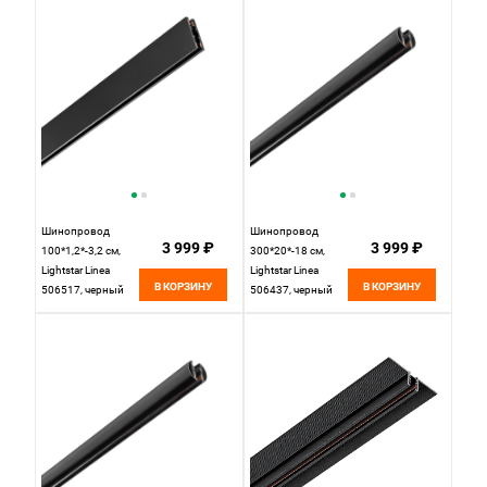
Шинопровод
Шинопровод
3 999 ₽
3 999 ₽
100*1,2*-3,2 см,
300*20*-18 см,
Lightstar Linea
Lightstar Linea
В КОРЗИНУ
В КОРЗИНУ
506517, черный
506437, черный