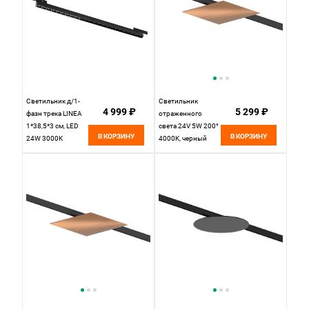
Светильник д/1-
Светильник
4 999 ₽
5 299 ₽
фазн трека LINEA
отраженного
1*38,5*3 см, LED
света 24V 5W 200°
В КОРЗИНУ
В КОРЗИНУ
24W 3000K
4000K, черный
Lightstar Linea
Linea Lightstar
266837 черный
236147