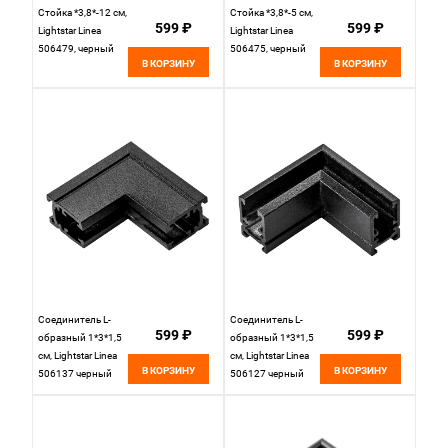
Стойка *3,8*-12 см,
Стойка *3,8*-5 см,
599 ₽
599 ₽
Lightstar Linea
Lightstar Linea
506479, черный
506475, черный
В КОРЗИНУ
В КОРЗИНУ
Соединитель L-
Соединитель L-
599 ₽
599 ₽
образный 1*3*1,5
образный 1*3*1,5
см, Lightstar Linea
см, Lightstar Linea
В КОРЗИНУ
В КОРЗИНУ
506137 черный
506127 черный