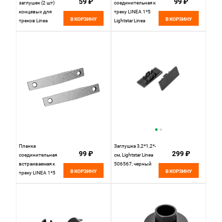
59 ₽
99 ₽
заглушек (2 шт)
соединительная к
концевых для
треку LINEA 1*5
В КОРЗИНУ
В КОРЗИНУ
треков Linea
Lightstar Linea
1*1,5*0,7 см,
506181 серый
Lightstar Linea
506167 черный
Планка
Заглушка 3,2*1,2*-
99 ₽
299 ₽
соединительная
см, Lightstar Linea
встраиваемая к
506567, черный
В КОРЗИНУ
В КОРЗИНУ
треку LINEA 1*5
Lightstar Linea
506180 серый