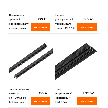
Соединитель
Подвес
799 ₽
899 ₽
трековый
универсальный
однофазный 24V
трековый для
В КОРЗИНУ
В КОРЗИНУ
регулируемый
треков LINEA 190
гибкий
см, Lightstar Linea
0,5*13,5*1,1 см,
506170 черный
Lightstar Linea
506157 черный
Трек однофазный
Трек
1 499 ₽
1 999 ₽
LINEA 24V
встраиваемый
0,5*100*1,5 см,
однофазный
В КОРЗИНУ
В КОРЗИНУ
Lightstar Linea
LINEA 24V
506017 черный
5*100*1,5 см,