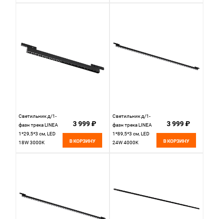
Linea 506007
Lightstar Linea
черный
266747 черный
Светильник д/1-
Светильник д/1-
3 999 ₽
3 999 ₽
фазн трека LINEA
фазн трека LINEA
1*29,5*3 см, LED
1*89,5*3 см, LED
В КОРЗИНУ
В КОРЗИНУ
18W 3000K
24W 4000K
Lightstar Linea
Lightstar Linea
266737 черный
266447 черный