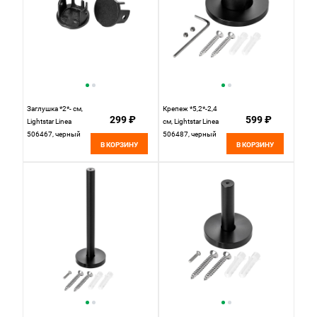
Заглушка *2*- см,
Крепеж *5,2*-2,4
299 ₽
599 ₽
Lightstar Linea
см, Lightstar Linea
506467, черный
506487, черный
В КОРЗИНУ
В КОРЗИНУ