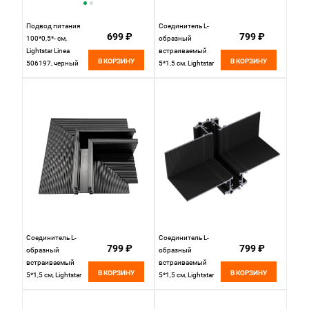
Подвод питания
Соединитель L-
699 ₽
799 ₽
100*0,5*- см,
образный
Lightstar Linea
встраиваемый
В КОРЗИНУ
В КОРЗИНУ
506197, черный
5*1,5 см, Lightstar
Linea 506357
черный
Соединитель L-
Соединитель L-
799 ₽
799 ₽
образный
образный
встраиваемый
встраиваемый
В КОРЗИНУ
В КОРЗИНУ
5*1,5 см, Lightstar
5*1,5 см, Lightstar
Linea 506337
Linea 506257
черный
черный