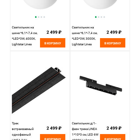
Светильник на
Светильник на
2 499 ₽
2 499 ₽
шине *6,1*-7,4 см,
шине *6,1*-7,4 см,
*LED*3W, 4000K,
*LED*3W, 3000K,
В КОРЗИНУ
В КОРЗИНУ
Lightstar Linea
Lightstar Linea
206647, черный
206637, черный
Трек
Светильник д/1-
2 499 ₽
2 499 ₽
встраиваемый
фазн трека LINEA
однофазный
1*10*3 см, LED 6W
В КОРЗИНУ
В КОРЗИНУ