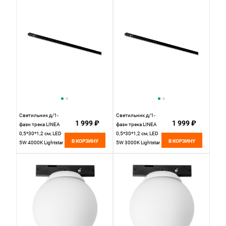
Lightstar Linea
506317 черный
Светильник д/1-
Светильник д/1-
1 999 ₽
1 999 ₽
фазн трека LINEA
фазн трека LINEA
0,5*30*1,2 см, LED
0,5*30*1,2 см, LED
В КОРЗИНУ
В КОРЗИНУ
5W 4000K Lightstar
5W 3000K Lightstar
Linea 256347
Linea 256337
черный
черный