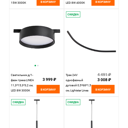
В КОРЗИНУ
В КОРЗИНУ
15W 3000K
LED 8W 4000K
Lightstar Linea
Lightstar Linea
256937 черный
206447 черный
СКИДКА
4 491 ₽
Светильник д/1-
Трек 24V
3 999 ₽
3 008 ₽
фазн трека LINEA
однофазный
11,3*15,3*3,2 см,
дуговой 0,5*68*1,5
В КОРЗИНУ
В КОРЗИНУ
LED 8W 3000K
см, Lightstar Linea
Lightstar Linea
506037 черный
206437 черный
СКИДКА
СКИДКА