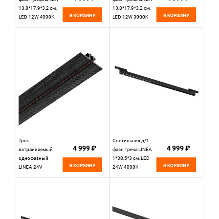
13,8*17,9*3,2 см,
13,8*17,9*3,2 см,
В КОРЗИНУ
В КОРЗИНУ
LED 12W 4000K
LED 12W 3000K
Lightstar Linea
Lightstar Linea
206547 черный
206537 черный
Трек
Светильник д/1-
4 999 ₽
4 999 ₽
встраиваемый
фазн трека LINEA
однофазный
1*38,5*3 см, LED
В КОРЗИНУ
В КОРЗИНУ
LINEA 24V
24W 4000K
5*200*1,5 см,
Lightstar Linea
Lightstar Linea
266847 черный
506227 черный