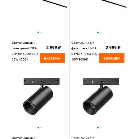
Светильник д/1-
Светильник д/1-
2 999 ₽
2 999 ₽
фазн трека LINEA
фазн трека LINEA
0,5*60*1,2 см, LED
0,5*60*1,2 см, LED
В КОРЗИНУ
В КОРЗИНУ
10W 4000K
10W 3000K
Lightstar Linea
Lightstar Linea
256647 черный
256637 черный
Светильник д/1-
Светильник д/1-