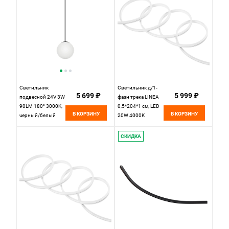
Светильник
Светильник д/1-
5 699 ₽
5 999 ₽
подвесной 24V 3W
фазн трека LINEA
90LM 180° 3000K,
0,5*204*1 см, LED
В КОРЗИНУ
В КОРЗИНУ
черный/белый
20W 4000K
матовый Linea
Lightstar Linea
Lightstar 206737
206214 черный
СКИДКА