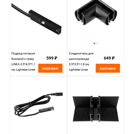
Подвод питания
Соединитель для
599 ₽
649 ₽
боковой к треку
шинопровода
LINEA 0,5*4,5*1,1
3,5*3,5*-1,8 см,
В КОРЗИНУ
В КОРЗИНУ
см, Lightstar Linea
Lightstar Linea
506117 черный
506447, черный