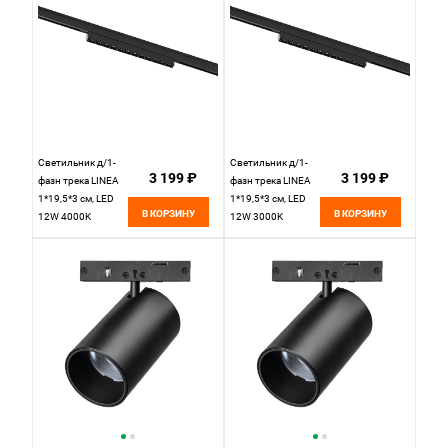
Светильник д/1-
Светильник д/1-
3 199 ₽
3 199 ₽
фазн трека LINEA
фазн трека LINEA
1*19,5*3 см, LED
1*19,5*3 см, LED
В КОРЗИНУ
В КОРЗИНУ
12W 4000K
12W 3000K
Lightstar Linea
Lightstar Linea
266647 черный
266637 черный