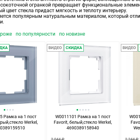
высокоточной огранкой превращает функциональные элеме
ый цвет стекла придаст мягкость и теплоту интерьеру.
ляется популярным натуральным материалом, который отл
и.
ороже
по популярности
по новизне
ДКА
ВИДЕО
СКИДКА
ВИДЕО
 Рамка на 1 пост
W0011101 Рамка на 1 пост
W001
ерый,стекло Werkel,
Favorit, белый,стекло Werkel,
Favo
90389159510
4690389158940
We
2 044 ₽
2 244 ₽