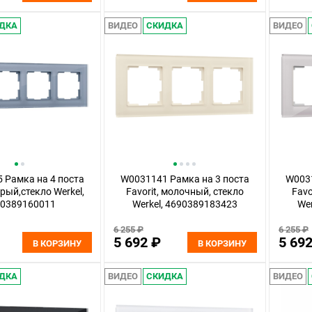
ДКА
ВИДЕО
СКИДКА
ВИДЕО
 Рамка на 4 поста
W0031141 Рамка на 3 поста
W0031
ерый,стекло Werkel,
Favorit, молочный, стекло
Favo
90389160011
Werkel, 4690389183423
We
6 255 ₽
6 255 ₽
5 692 ₽
5 69
В КОРЗИНУ
В КОРЗИНУ
ДКА
ВИДЕО
СКИДКА
ВИДЕО