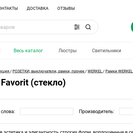
ОНТАКТЫ
ДОСТАВКА
ОТЗЫВЫ
Весь каталог
Люстры
Светильники
укция
/
РОЗЕТКИ, выключатели, рамки, прочее
/
WERKEL
/
Рамки WERKEL
Favorit (стекло)
слова:
Производитель:
я эстетика и элегантность строгих форм, воплощенные в се