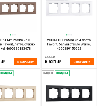
051142 Рамка на 5
W0041101 Рамка на 4 поста
в Favorit, латте, стекло
Favorit, белый,стекло Werkel,
rkel, 4690389183478
4690389159923
7 166 ₽
8 ₽
6 521 ₽
В КОРЗИНУ
В КОРЗИНУ
СКИДКА
ВИДЕО
СКИДКА