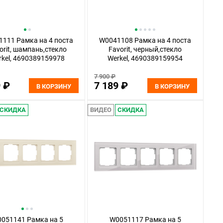
111 Рамка на 4 поста
W0041108 Рамка на 4 поста
orit, шампань,стекло
Favorit, черный,стекло
rkel, 4690389159978
Werkel, 4690389159954
7 900 ₽
9 ₽
7 189 ₽
В КОРЗИНУ
В КОРЗИНУ
СКИДКА
ВИДЕО
СКИДКА
051141 Рамка на 5
W0051117 Рамка на 5