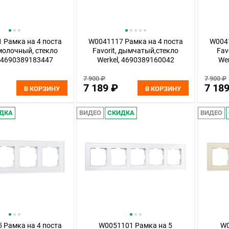
 Рамка на 4 поста
W0041117 Рамка на 4 поста
W0041
 молочный, стекло
Favorit, дымчатый,стекло
Fav
, 4690389183447
Werkel, 4690389160042
We
7 900 ₽
7 900 ₽
7 189 ₽
7 18
В КОРЗИНУ
В КОРЗИНУ
ДКА
ВИДЕО
СКИДКА
ВИДЕО
 Рамка на 4 поста
W0051101 Рамка на 5
W0