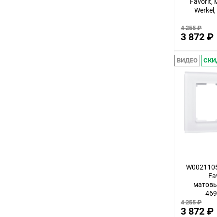
Favorit,
Werkel
2
4 255 ₽
8
3 872 ₽
45
40
ВИДЕО
СКИ
5
7
35
17
60
10
W0021105
4
Fa
48
матовы
46
15
4 255 ₽
3 872 ₽
20