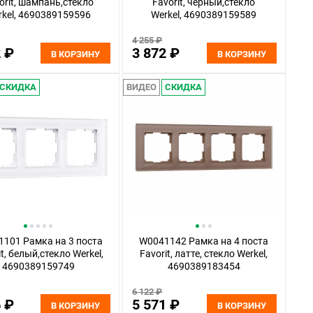
orit, шампань,стекло
Favorit, черный,стекло
rkel, 4690389159596
Werkel, 4690389159589
4 255 ₽
2 ₽
3 872 ₽
В КОРЗИНУ
В КОРЗИНУ
СКИДКА
ВИДЕО
СКИДКА
101 Рамка на 3 поста
W0041142 Рамка на 4 поста
it, белый,стекло Werkel,
Favorit, латте, стекло Werkel,
4690389159749
4690389183454
6 122 ₽
6 ₽
5 571 ₽
В КОРЗИНУ
В КОРЗИНУ