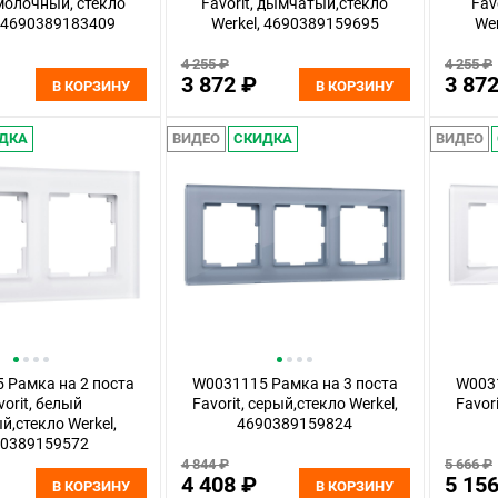
 молочный, стекло
Favorit, дымчатый,стекло
Fav
, 4690389183409
Werkel, 4690389159695
We
4 255 ₽
4 255 ₽
3 872 ₽
3 87
В КОРЗИНУ
В КОРЗИНУ
ДКА
ВИДЕО
СКИДКА
ВИДЕО
 Рамка на 2 поста
W0031115 Рамка на 3 поста
W0031
vorit, белый
Favorit, серый,стекло Werkel,
Favor
й,стекло Werkel,
4690389159824
90389159572
4 844 ₽
5 666 ₽
4 408 ₽
5 15
В КОРЗИНУ
В КОРЗИНУ