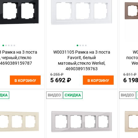
 Рамка на 3 поста
W0031105 Рамка на 3 поста
W0
t, черный,стекло
Favorit, белый
посто
, 4690389159787
матовый,стекло Werkel,
We
4690389159763
6 255 ₽
6 811 ₽
5 692 ₽
6 19
В КОРЗИНУ
В КОРЗИНУ
ДКА
ВИДЕО
СКИДКА
ВИДЕО