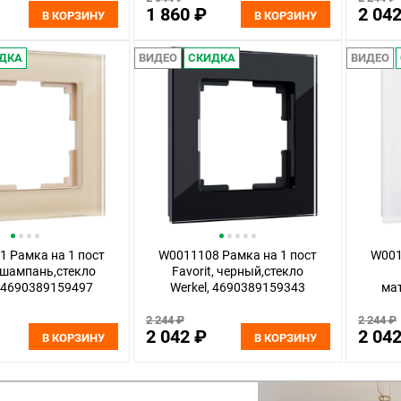
1 860 ₽
2 04
В КОРЗИНУ
В КОРЗИНУ
ДКА
ВИДЕО
СКИДКА
ВИДЕО
 Рамка на 1 пост
W0011108 Рамка на 1 пост
W001
, шампань,стекло
Favorit, черный,стекло
, 4690389159497
Werkel, 4690389159343
мат
2 244 ₽
2 244 ₽
2 042 ₽
2 04
В КОРЗИНУ
В КОРЗИНУ