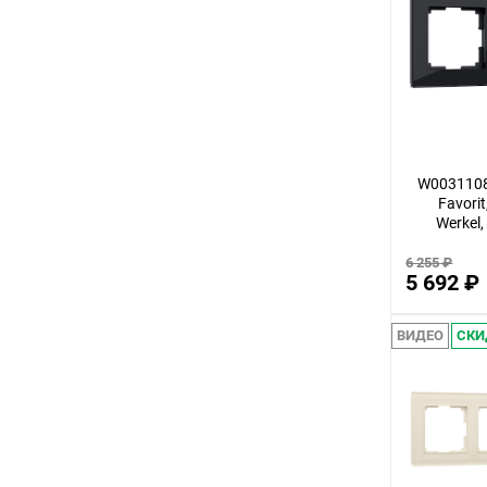
72
11
80
70
36
W0031108
Favori
23
Werkel
27
6 255 ₽
55
5 692 ₽
95
ВИДЕО
СКИ
50
29
21
26
19