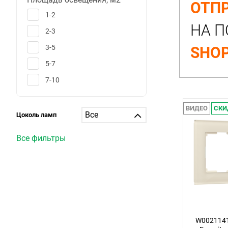
ОТПР
1-2
НА П
2-3
3-5
SHOP
5-7
7-10
10-12
ВИДЕО
СКИ
12-15
Цоколь ламп
15-20
Все фильтры
20-25
25-30
больше 30
1
6
W0021141
25