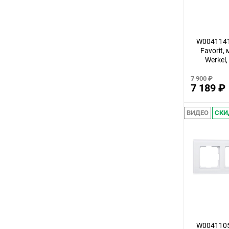
2,5
3,5
W0041141
28
Favorit,
Werkel
44
7 900 ₽
13
7 189 ₽
31
4,5
ВИДЕО
СКИ
41
1,5
38
34
53
63
W0041105
37