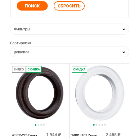
Фильтры
Сортировка
дешевле
дороже
ВИДЕО
СКИДКА
СКИДКА
по популярности
по новизне
1 944 ₽
2 455 ₽
W0015226 Рамка
W0015101 Рамка