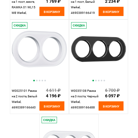
1 769 ₽
2 234 ₽
на 1 пост, венге,
на 1 пост, Белый
RAMKA 01 WL15
Werkel,
В КОРЗИНУ
В КОРЗИНУ
M8 Werkel,
4690389166419
4690389166532
СКИДКА
СКИДКА
4 611 ₽
6 700 ₽
W0025101 Рамка
W0035108 Рамка
4 196 ₽
6 097 ₽
на 2 поста, Белый
на 3 поста, Черный
Werkel,
Werkel,
В КОРЗИНУ
В КОРЗИНУ
4690389166440
4690389166488
СКИДКА