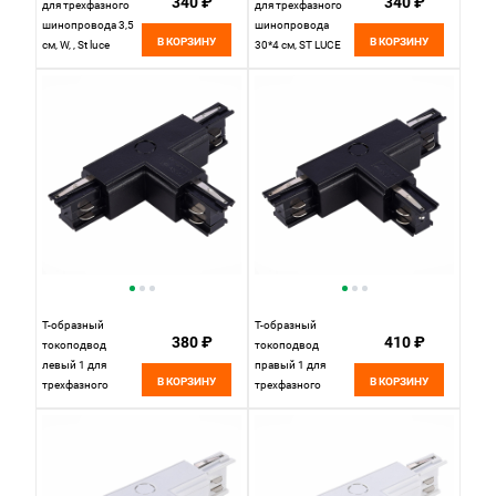
340 ₽
340 ₽
для трехфазного
для трехфазного
шинопровода 3,5
шинопровода
В КОРЗИНУ
В КОРЗИНУ
см, W, , St luce
30*4 см, ST LUCE
Трехфазная
Трехфазная
трековая система
трековая система
ST030.509.21
ST030.409.21
Белый
Черный
Т-образный
Т-образный
380 ₽
410 ₽
токоподвод
токоподвод
левый 1 для
правый 1 для
В КОРЗИНУ
В КОРЗИНУ
трехфазного
трехфазного
шинопровода
шинопровода
16*10 см, ST LUCE
16*10 см, ST LUCE
Трехфазная
Трехфазная
трековая система
трековая система
ST030.409.16L1
ST030.409.16R1