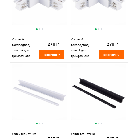
Угловой
Угловой
270 ₽
270 ₽
токоподвод
токоподвод
правый для
левый для
В КОРЗИНУ
В КОРЗИНУ
трехфазного
трехфазного
шинопровода 9,7
шинопровода 9,7
см, W, , St luce
см, W, , St luce
Трехфазная
Трехфазная
трековая система
трековая система
ST030.509.15R
ST030.509.15L
Белый
Белый
Усилитель стыка
Усилитель стыка