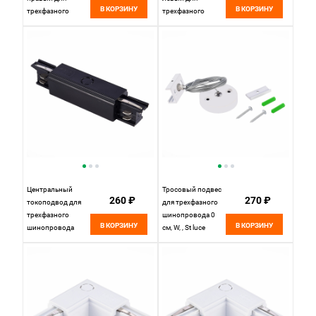
В КОРЗИНУ
В КОРЗИНУ
трехфазного
трехфазного
шинопровода
шинопровода
10*10 см, ST LUCE
10*10 см, ST LUCE
Трехфазная
Трехфазная
трековая система
трековая система
ST030.409.15R
ST030.409.15L
Черный
Черный
Центральный
Тросовый подвес
260 ₽
270 ₽
токоподвод для
для трехфазного
трехфазного
шинопровода 0
В КОРЗИНУ
В КОРЗИНУ
шинопровода
см, W, , St luce
17*3 см, ST LUCE
Трехфазная
Трехфазная
трековая система
трековая система
ST030.509.22
ST030.409.13
Белый
Черный