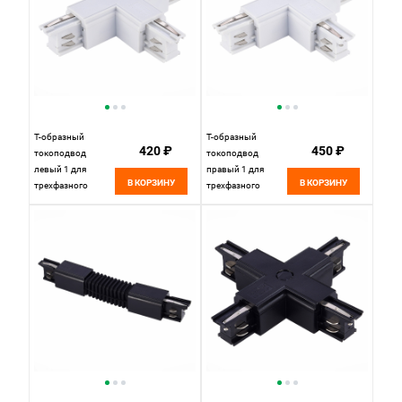
Черный
Черный
Т-образный
Т-образный
420 ₽
450 ₽
токоподвод
токоподвод
левый 1 для
правый 1 для
В КОРЗИНУ
В КОРЗИНУ
трехфазного
трехфазного
шинопровода 9,7
шинопровода 9,7
см, W, , St luce
см, W, , St luce
Трехфазная
Трехфазная
трековая система
трековая система
ST030.509.16L1
ST030.509.16R1
Белый
Белый