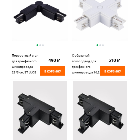
Поворотный угол
Х-образный
490 ₽
510 ₽
для трехфазного
токоподвод для
шинопровода
трехфазного
В КОРЗИНУ
В КОРЗИНУ
23*3 см, ST LUCE
шинопровода 16,2
Трехфазная
см, W, , St luce
трековая система
Трехфазная
ST030.409.18
трековая система
Черный
ST030.509.17
Белый