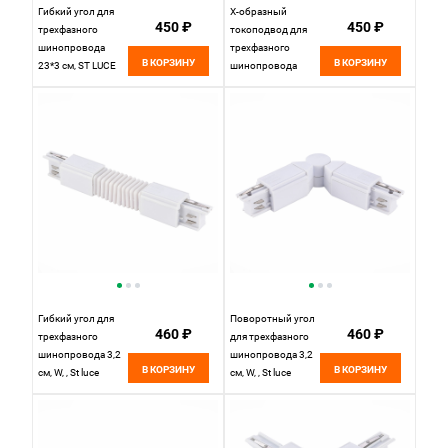
Гибкий угол для
Х-образный
450 ₽
450 ₽
трехфазного
токоподвод для
шинопровода
трехфазного
В КОРЗИНУ
В КОРЗИНУ
23*3 см, ST LUCE
шинопровода
Трехфазная
16*16 см, ST LUCE
трековая система
Трехфазная
ST030.409.19
трековая система
Черный
ST030.409.17
Черный
Гибкий угол для
Поворотный угол
460 ₽
460 ₽
трехфазного
для трехфазного
шинопровода 3,2
шинопровода 3,2
В КОРЗИНУ
В КОРЗИНУ
см, W, , St luce
см, W, , St luce
Трехфазная
Трехфазная
трековая система
трековая система
ST030.509.19
ST030.509.18
Белый
Белый