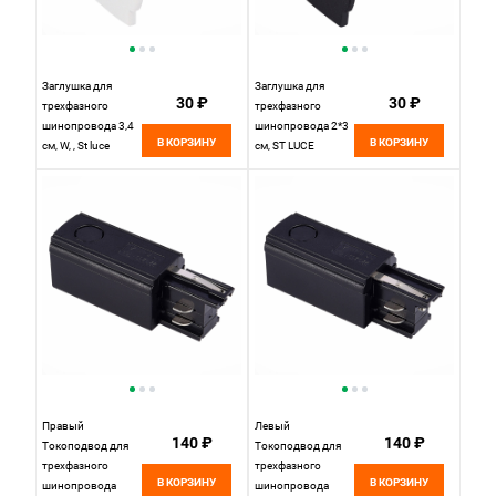
Заглушка для
Заглушка для
30 ₽
30 ₽
трехфазного
трехфазного
шинопровода 3,4
шинопровода 2*3
В КОРЗИНУ
В КОРЗИНУ
см, W, , St luce
см, ST LUCE
Трехфазная
Трехфазная
трековая система
трековая система
ST030.509.11
ST030.409.11
Белый
Черный
Правый
Левый
140 ₽
140 ₽
Токоподвод для
Токоподвод для
трехфазного
трехфазного
В КОРЗИНУ
В КОРЗИНУ
шинопровода
шинопровода