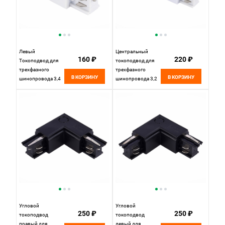
Левый
Центральный
160 ₽
220 ₽
Токоподвод для
токоподвод для
трехфазного
трехфазного
В КОРЗИНУ
В КОРЗИНУ
шинопровода 3,4
шинопровода 3,2
см, W, , St luce
см, W, , St luce
Трехфазная
Трехфазная
трековая система
трековая система
ST030.509.10L
ST030.509.13
Белый
Белый
Угловой
Угловой
250 ₽
250 ₽
токоподвод
токоподвод
правый для
левый для