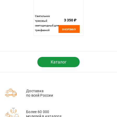
Светильник
3 350 ₽
трековый
светодиодный для
В КОРЗИНУ
трехфазной
системы 28*33*8,2
см, 1*LED 10W
3000K ST LUCE
ST663.536.10
белый
Каталог
Доставка
по всей России
Более 60 000
моделей в каталоге