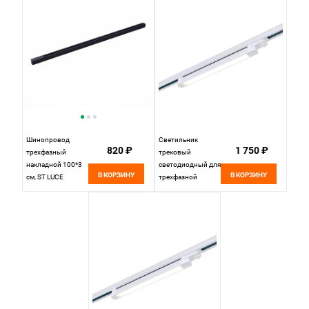
LUCE
LUCE
ST030.409.16R2
ST030.409.16L2
черный
черный
Шинопровод
Светильник
820 ₽
1 750 ₽
трехфазный
трековый
накладной 100*3
светодиодный для
В КОРЗИНУ
В КОРЗИНУ
см, ST LUCE
трехфазной
Трехфазная
системы 28*33*8,2
трековая система
см, 1*LED 10W
ST030.419.00
4000K ST LUCE
Черный
ST663.546.10
белый