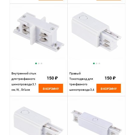
11*3 см, ST LUCE
11*3 см, ST LUCE
Трехфазная
Трехфазная
трековая система
трековая система
ST030.409.10R
ST030.409.10L
Черный
Черный
Внутренний стык
Правый
150 ₽
150 ₽
для трехфазного
Токоподвод для
шинопровода 3,1
трехфазного
В КОРЗИНУ
В КОРЗИНУ
см, W, , St luce
шинопровода 3,4
Трехфазная
см, W, , St luce
трековая система
Трехфазная
ST030.509.12
трековая система
Белый
ST030.509.10R
Белый