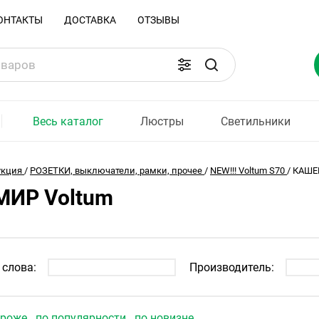
ОНТАКТЫ
ДОСТАВКА
ОТЗЫВЫ
Весь каталог
Люстры
Светильники
укция
/
РОЗЕТКИ, выключатели, рамки, прочее
/
NEW!!! Voltum S70
/
КАШЕ
ИР Voltum
слова:
Производитель:
ороже
по популярности
по новизне