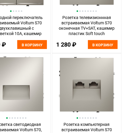
одной переключатель
Розетка телевизионнная
аиваемый Voltum S70
встраиваемая Voltum S70
двухклавишный с
оконечная TV+SAT, кашемир
веткой 10А, кашемир
пластик Soft touch
пластик Soft touch
VLS060403
0 ₽
1 280 ₽
VLS020403
В КОРЗИНУ
В КОРЗИНУ
светка светодиодная
Розетка компьютерная
аиваемая Voltum S70,
встраиваемая Voltum S70