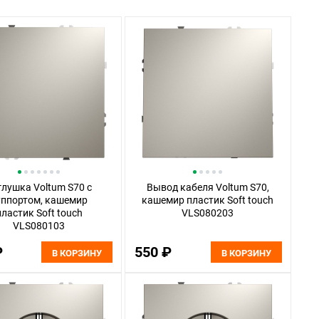
глушка Voltum S70 с
Вывод кабеля Voltum S70,
уппортом, кашемир
кашемир пластик Soft touch
пластик Soft touch
VLS080203
VLS080103
₽
550 ₽
В КОРЗИНУ
В КОРЗИНУ