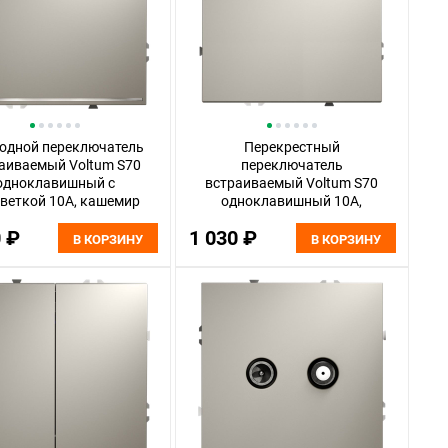
одной переключатель
Перекрестный
аиваемый Voltum S70
переключатель
одноклавишный с
встраиваемый Voltum S70
веткой 10А, кашемир
одноклавишный 10А,
пластик Soft touch
кашемир пластик Soft touch
0 ₽
1 030 ₽
VLS010403
VLS010503
В КОРЗИНУ
В КОРЗИНУ