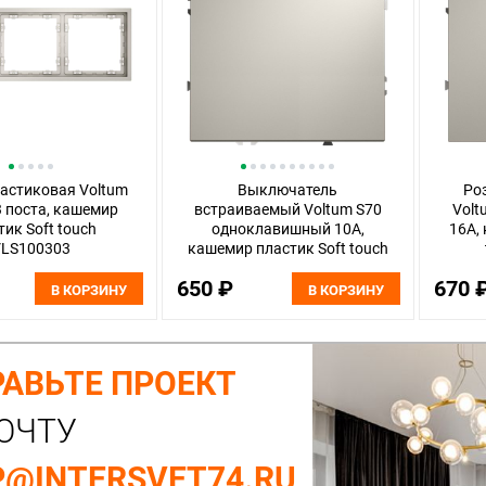
астиковая Voltum
Выключатель
Ро
3 поста, кашемир
встраиваемый Voltum S70
Volt
тик Soft touch
одноклавишный 10А,
16А,
LS100303
кашемир пластик Soft touch
VLS010103
650 ₽
670 
В КОРЗИНУ
В КОРЗИНУ
АВЬТЕ ПРОЕКТ
ОЧТУ
@INTERSVET74.RU