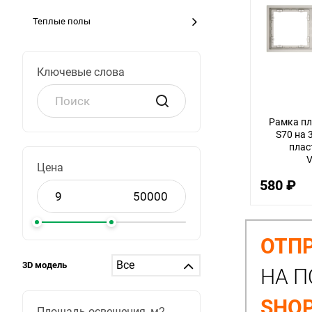
Теплые полы
Ключевые слова
Рамка пл
S70 на 
плас
V
Цена
580 ₽
ОТПР
3D модель
НА П
SHOP
Площадь освещения, м2