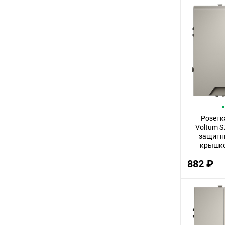
2
8
45
40
5
7
35
Розетк
17
Voltum S
защитн
60
крышко
плас
10
882 ₽
V
4
48
15
20