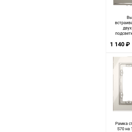
72
Вы
11
встраив
80
дву
подсвет
70
плас
1 140 ₽
V
36
23
27
55
95
50
29
21
26
Рамка с
S70 на 
19