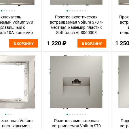
ключатель
Розетка акустическая
Прох
аемый Voltum S70
встраиваемая Voltum S70 4-
встр
хклавишный с
местная, кашемир пластик
кой 10А, кашемир
Soft touch VLS060303
подс
тик Soft touch
1 220 ₽
1 25
LS020203
В КОРЗИНУ
В КОРЗИНУ
теклянная Voltum
Розетка компьютерная
Под
1 пост, кашемир,
встраиваемая Voltum S70
встр