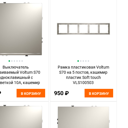
Выключатель
Рамка пластиковая Voltum
аиваемый Voltum S70
S70 на 5 постов, кашемир
одноклавишный с
пластик Soft touch
веткой 10А, кашемир
VLS100503
пластик Soft touch
₽
950 ₽
VLS010203
В КОРЗИНУ
В КОРЗИНУ