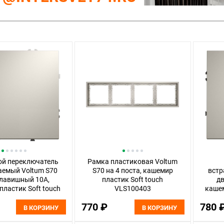
ой переключатель
Рамка пластиковая Voltum
аемый Voltum S70
S70 на 4 поста, кашемир
встр
лавишный 10А,
пластик Soft touch
д
ластик Soft touch
VLS100403
кашем
LS010303
770 ₽
780 
В КОРЗИНУ
В КОРЗИНУ