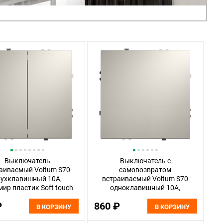
Выключатель
Выключатель с
аиваемый Voltum S70
самовозвратом
вухклавишный 10А,
встраиваемый Voltum S70
ир пластик Soft touch
одноклавишный 10А,
VLS020103
кашемир пластик Soft touch
₽
860 ₽
VLS010603
В КОРЗИНУ
В КОРЗИНУ