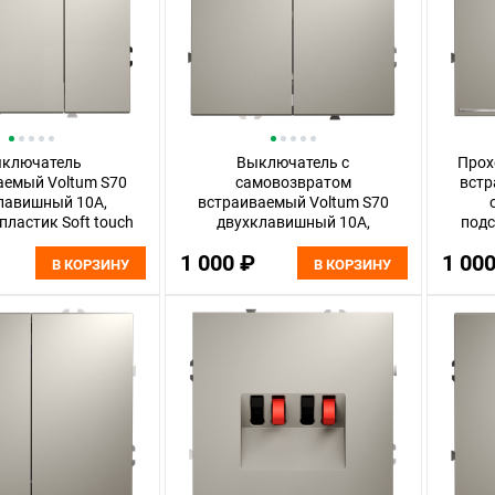
ключатель
Выключатель с
Прох
аемый Voltum S70
самовозвратом
встр
лавишный 10А,
встраиваемый Voltum S70
ластик Soft touch
двухклавишный 10А,
подс
LS030103
кашемир пластик Soft touch
1 000 ₽
1 00
VLS020603
В КОРЗИНУ
В КОРЗИНУ