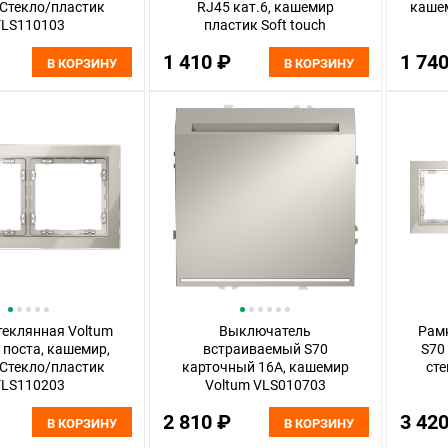
 Стекло/пластик
RJ45 кат.6, кашемир
кашем
LS110103
пластик Soft touch
VLS060103
1 410 ₽
1 74
В КОРЗИНУ
В КОРЗИНУ
теклянная Voltum
Выключатель
Рамк
2 поста, кашемир,
встраиваемый S70
S70 
 Стекло/пластик
карточный 16А, кашемир
сте
LS110203
Voltum VLS010703
2 810 ₽
3 42
В КОРЗИНУ
В КОРЗИНУ