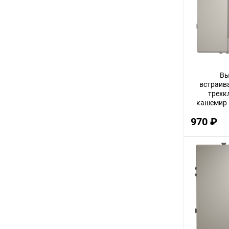
3
12
32
14
Вы
30
встраив
трехк
56
кашемир п
V
22
970 ₽
100
18
75
9
24
68
16