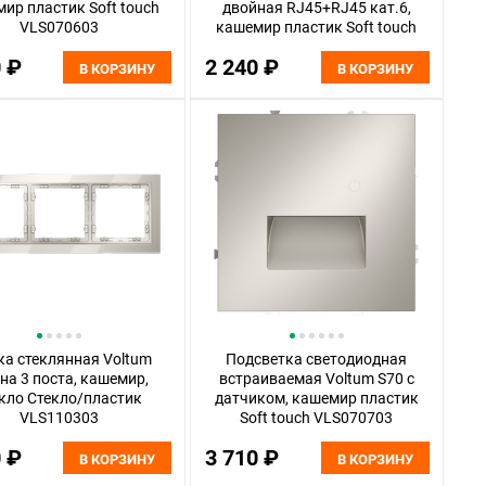
ир пластик Soft touch
двойная RJ45+RJ45 кат.6,
VLS070603
кашемир пластик Soft touch
VLS060203
0 ₽
2 240 ₽
В КОРЗИНУ
В КОРЗИНУ
а стеклянная Voltum
Подсветка светодиодная
на 3 поста, кашемир,
встраиваемая Voltum S70 с
кло Стекло/пластик
датчиком, кашемир пластик
VLS110303
Soft touch VLS070703
0 ₽
3 710 ₽
В КОРЗИНУ
В КОРЗИНУ