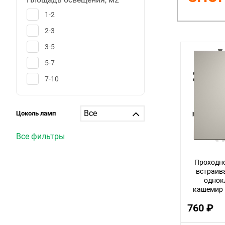
1-2
2-3
3-5
5-7
7-10
10-12
12-15
Цоколь ламп
15-20
Все фильтры
20-25
25-30
Проходн
встраив
больше 30
однок
кашемир п
1
V
760 ₽
6
25