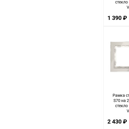
стекло
V
2,5
1 390 ₽
3,5
28
44
13
31
4,5
41
1,5
38
Рамка с
34
S70 на 
стекло
53
V
63
2 430 ₽
37