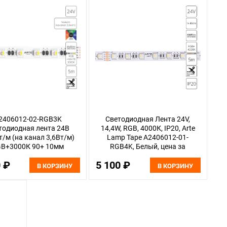
2406012-02-RGB3K
Светодиодная Лента 24V,
тодиодная лента 24В
14,4W, RGB, 4000К, IP20, Arte
т/м (на канал 3,6Вт/м)
Lamp Tape A2406012-01-
B+3000К 90+ 10мм
RGB4K, Белый, цена за
5050 60шт/м 5м IP20
катушку 5 метров
0 ₽
5 100 ₽
Arte Lamp Tape
В КОРЗИНУ
В КОРЗИНУ