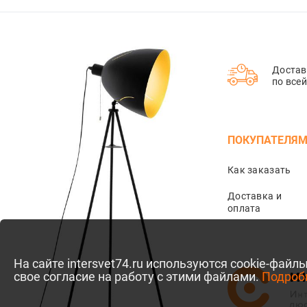
72
11
80
Достав
по все
70
36
23
ПОКУПАТЕЛЯ
27
Как заказать
55
95
Доставка и
оплата
50
29
21
На сайте intersvet74.ru используются cookie-фай
свое согласие на работу с этими файлами.
Подроб
26
19