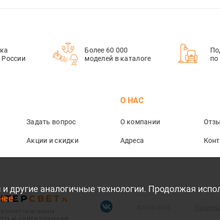
ка
Более 60 000
По
й России
моделей в каталоге
по
М
О НАС
Задать вопрос
О компании
Отз
Акции и скидки
Адреса
Кон
лы и другие аналогичные технологии. Продолжая испо
нее
©2010-2026
Политик