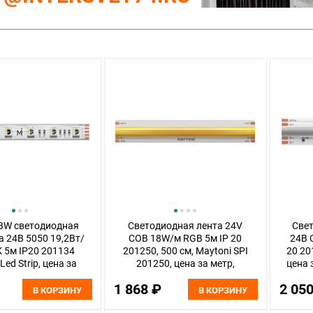
W светодиодная
Светодиодная лента 24V
Свет
ra 24В 5050 19,2Вт/
COB 18W/м RGB 5м IP 20
24В 
 5м IP20 201134
201250, 500 см, Maytoni SPI
20 20
Led Strip, цена за
201250, цена за метр,
цена 
тгружается по 5 м
катушкой по 5 м
1 868 ₽
2 05
В КОРЗИНУ
В КОРЗИНУ