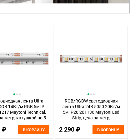
одиодная лента Ultra
RGB/RGBW светодиодная
COB 14Вт/м RGB 5м IP
лента Ultra 24В 5050 20Вт/м
1217 Maytoni Technical,
5м IP20 201136 Maytoni Led
за метр, катушкой по 5
Strip, цена за метр,
м
отгружается по 5 м
0 ₽
2 290 ₽
В КОРЗИНУ
В КОРЗИНУ