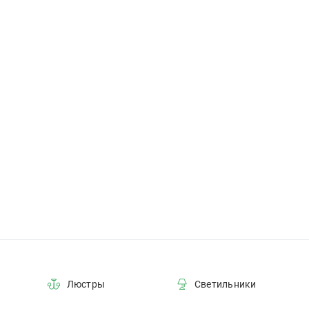
3
12
32
14
30
56
22
100
18
75
9
24
Люстры
Светильники
68
16