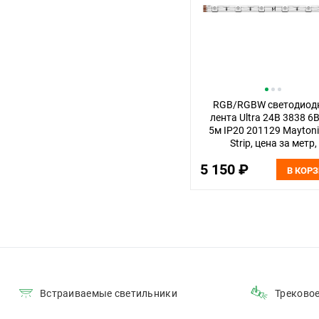
RGB/RGBW светодиод
лента Ultra 24В 3838 6
5м IP20 201129 Maytoni
Strip, цена за метр,
отгружается по 5 м
5 150 ₽
В КОР
Встраиваемые светильники
Треково