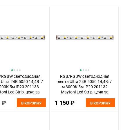
/RGBW светодиодная
RGB/RGBW светодиодная
 Ultra 24В 5050 14,4Вт/
лента Ultra 24В 5050 14,4Вт/
000К 5м IP20 201133
м 3000К 5м IP20 201132
oni Led Strip, цена за
Maytoni Led Strip, цена за
, отгружается по 5 м
метр, отгружается по 5 м
0 ₽
1 150 ₽
В КОРЗИНУ
В КОРЗИНУ