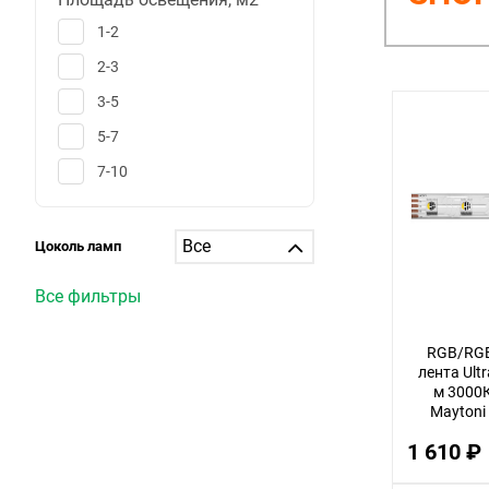
1-2
2-3
3-5
5-7
7-10
10-12
12-15
Цоколь ламп
15-20
Все фильтры
20-25
25-30
RGB/RGB
лента Ult
больше 30
м 3000К
Maytoni 
1
метр, о
1 610 ₽
6
25