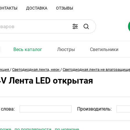
ОНТАКТЫ
ДОСТАВКА
ОТЗЫВЫ
Весь каталог
Люстры
Светильники
укция
/
Светодиодная лента, неон
/
Светодиодная лента не влагозащищ
4V Лента LED открытая
слова:
Производитель:
ороже
по популярности
по новизне