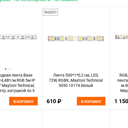
ВИДЕО
одная лента Base
Лента 500*1*0,2 см, LED,
RGB
14,4Вт/м RGB 5м IP
72W, RGBК, Maytoni Technical
лента
 Maytoni Technical,
5050 10174 белый
м 4
етр, катушкой по 5
Mayt
м
метр
610 ₽
1 15
В КОРЗИНУ
В КОРЗИНУ