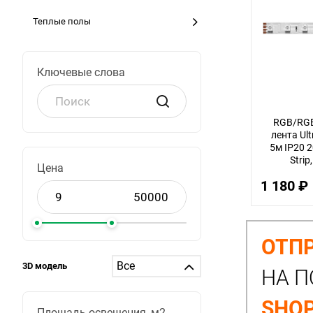
Теплые полы
Ключевые слова
RGB/RGB
лента Ul
5м IP20 
Strip
Цена
отгр
1 180 ₽
ОТПР
3D модель
НА П
SHOP
Площадь освещения, м2