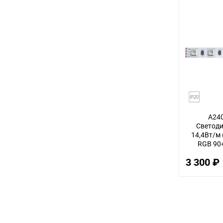
2
8
45
40
5
7
35
A24
17
Светоди
14,4Вт/м 
60
RGB 90
60шт/м 5
10
3 300 ₽
4
48
15
20