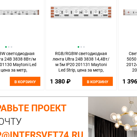
W светодиодная
RGB/RGBW светодиодная
Све
tra 24В 3838 8Вт/м
лента Ultra 24В 3838 14,4Вт/
5050
201130 Maytoni Led
м 5м IP20 201131 Maytoni
20124
, цена за метр,
Led Strip, цена за метр,
20
ужается по 5 м
отгружается по 5 м
1 380 ₽
1 39
В КОРЗИНУ
В КОРЗИНУ
АВЬТЕ ПРОЕКТ
ОЧТУ
@INTERSVET74.RU