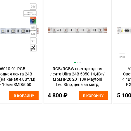
06010-01-RGB
RGB/RGBW светодиодная
A
одная лента 24В
лента Ultra 24В 5050 14,4Вт/
Све
(на канал 4,8Вт/м)
м 5м IP20 201139 Maytoni
14,4В
+ 10мм SMD5050
Led Strip, цена за метр,
RG
м IP20 Arte Lamp
отгружается по 5 м
SMD
4 800 ₽
5 10
Tape
В КОРЗИНУ
В КОРЗИНУ