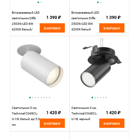
Встраиваемый LED
Встраиваемый LED
1 390 ₽
1 390 ₽
светильник Diffe
светильник Diffe
25039/LED 8W
25039/LED 8W
В КОРЗИНУ
В КОРЗИНУ
4200K белый/
4200K белый
черный
Elektrostandard, вр
Elektrostandard, вр
4,7 см
4,7 см
Светильник 5 см,
Светильник 5 см,
1 420 ₽
1 420 ₽
Technical C049CL-
Technical C048CL-
U-1W, белый, вр 5,5
U-1B, черный
В КОРЗИНУ
В КОРЗИНУ
см