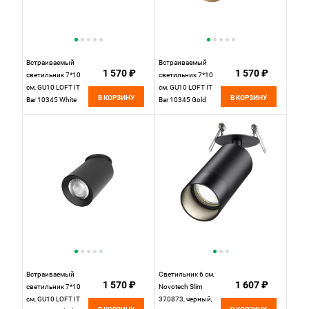
Встраиваемый
Встраиваемый
1 570 ₽
1 570 ₽
светильник 7*10
светильник 7*10
см, GU10 LOFT IT
см, GU10 LOFT IT
В КОРЗИНУ
В КОРЗИНУ
Bar 10345 White
Bar 10345 Gold
белый
золото
Встраиваемый
Светильник 6 см,
1 570 ₽
1 607 ₽
светильник 7*10
Novotech Slim
см, GU10 LOFT IT
370873, черный,