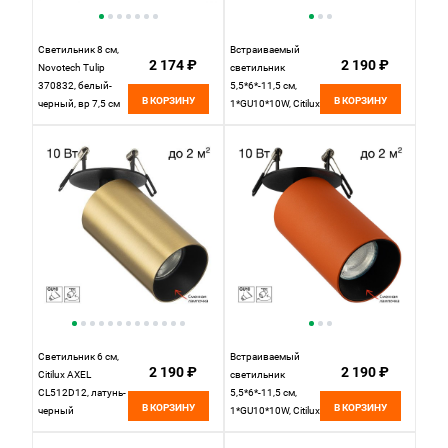
Светильник 8 см,
Встраиваемый
2 174 ₽
2 190 ₽
Novotech Tulip
светильник
370832, белый-
5,5*6*-11,5 см,
В КОРЗИНУ
В КОРЗИНУ
черный, вр 7,5 см
1*GU10*10W, Citilux
Axel CL512D15,
Зелёный
Светильник 6 см,
Встраиваемый
2 190 ₽
2 190 ₽
Citilux AXEL
светильник
CL512D12, латунь-
5,5*6*-11,5 см,
В КОРЗИНУ
В КОРЗИНУ
черный
1*GU10*10W, Citilux
Axel CL512D14,
Оранжевый