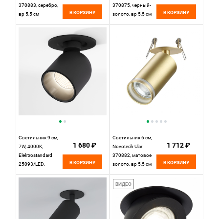
370883, серебро,
370875, черный-
В КОРЗИНУ
В КОРЗИНУ
вр 5,5 см
золото, вр 5,5 см
Светильник 9 см,
Светильник 6 см,
1 680 ₽
1 712 ₽
7W, 4000K,
Novotech Ular
Elektrostandard
370882, матовое
В КОРЗИНУ
В КОРЗИНУ
25093/LED,
золото, вр 5,5 см
черный, вр 7,5 см
ВИДЕО