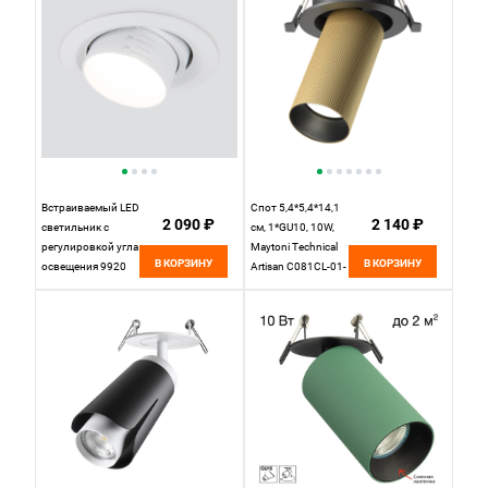
Встраиваемый LED
Спот 5,4*5,4*14,1
2 090 ₽
2 140 ₽
светильник с
см, 1*GU10, 10W,
регулировкой угла
Maytoni Technical
В КОРЗИНУ
В КОРЗИНУ
освещения 9920
Artisan C081CL-01-
LED 15W 4200K
GU10-MG золото
белый
матовое, вр 7,5 см
Elektrostandard, вр
9 см