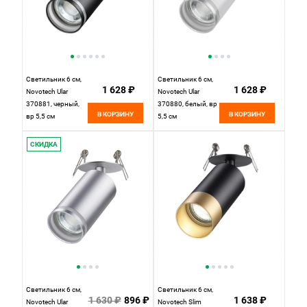
Светильник 6 см,
Светильник 6 см,
1 628 ₽
1 628 ₽
Novotech Ular
Novotech Ular
370881, черный,
370880, белый, вр
В КОРЗИНУ
В КОРЗИНУ
вр 5,5 см
5,5 см
СКИДКА
Светильник 6 см,
Светильник 6 см,
1 630 ₽
896 ₽
1 638 ₽
Novotech Ular
Novotech Slim