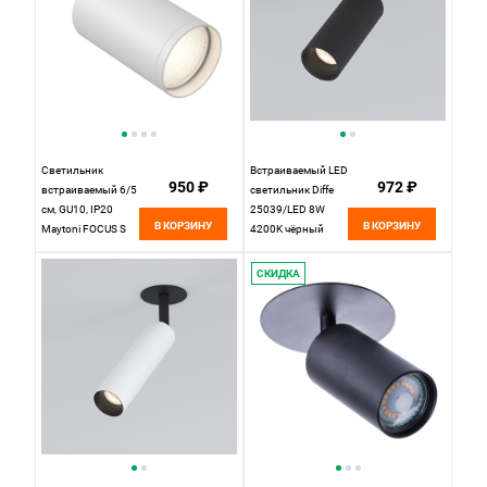
Светильник
Встраиваемый LED
950 ₽
972 ₽
встраиваемый 6/5
светильник Diffe
см, GU10, IP20
25039/LED 8W
В КОРЗИНУ
В КОРЗИНУ
Maytoni FOCUS S
4200K чёрный
C049CL-1W, белый
Elektrostandard, вр
(набор)
4,7 см
СКИДКА