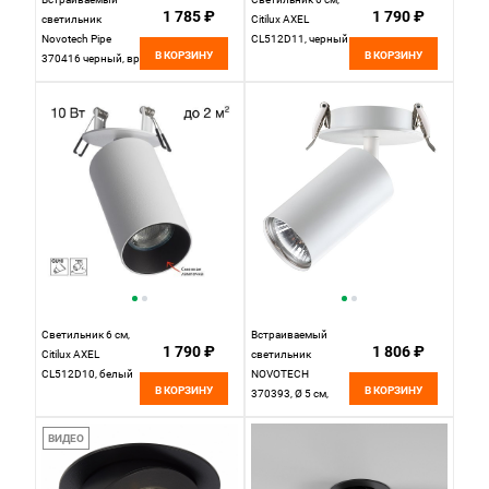
1 785 ₽
1 790 ₽
светильник
Citilux AXEL
Novotech Pipe
CL512D11, черный
В КОРЗИНУ
В КОРЗИНУ
370416 черный, вр
8 см
Светильник 6 см,
Встраиваемый
1 790 ₽
1 806 ₽
Citilux AXEL
светильник
CL512D10, белый
NOVOTECH
В КОРЗИНУ
В КОРЗИНУ
370393, Ø 5 см,
белый, GU10, вр 8
см
ВИДЕО