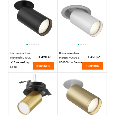
Светильник 5 см,
Светильник 5 см,
1 420 ₽
1 420 ₽
Technical C049CL-
Maytoni FOCUS S
U-1B, черный, вр
C048CL-1W, белый
В КОРЗИНУ
В КОРЗИНУ
5,5 см