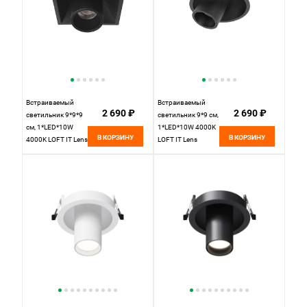
Встраиваемый
Встраиваемый
2 690 ₽
2 690 ₽
светильник 9*9*9
светильник 9*9 см,
см, 1*LED*10W
1*LED*10W 4000K
В КОРЗИНУ
В КОРЗИНУ
4000K LOFT IT Lens
LOFT IT Lens
10322/B Black
10322/A Black
черный, вр 8,5 см
черный, вр 8,5 см