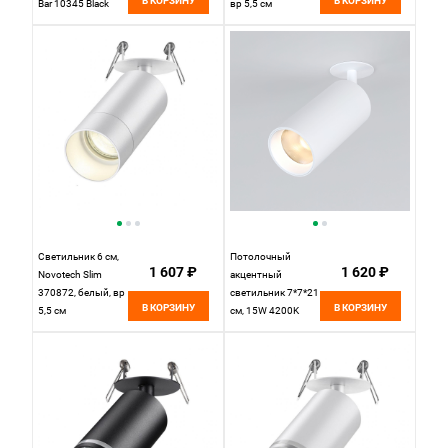
В КОРЗИНУ
В КОРЗИНУ
Bar 10345 Black
вр 5,5 см
черный
Светильник 6 см,
Потолочный
1 607 ₽
1 620 ₽
Novotech Slim
акцентный
370872, белый, вр
светильник 7*7*21
В КОРЗИНУ
В КОРЗИНУ
5,5 см
см, 15W 4200K
Elektrostandard
Diffe 25066/LED
белый, вр 4,7 см