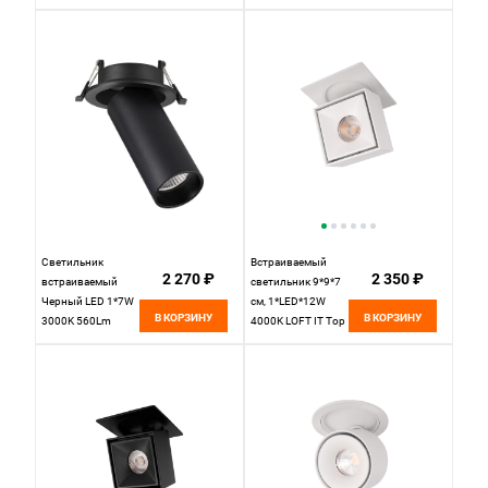
Ra>90 60° IP20
Ra>90 60° IP20
D95xH156 220-
D95xH156 220-
240VV St Luce
240VV St Luce
ST759.548.07
ST759.448.07
Светильник
Встраиваемый
2 270 ₽
2 350 ₽
встраиваемый
светильник 9*9*7
Черный LED 1*7W
см, 1*LED*12W
В КОРЗИНУ
В КОРЗИНУ
3000K 560Lm
4000K LOFT IT Top
Ra>90 60° IP20
10325/B White
D95xH156 220-
белый, вр 7,5 см
240VV St Luce
ST759.438.07