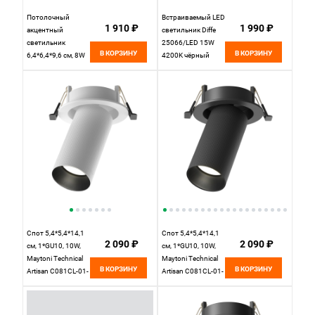
Потолочный
Встраиваемый LED
1 910 ₽
1 990 ₽
акцентный
светильник Diffe
светильник
25066/LED 15W
В КОРЗИНУ
В КОРЗИНУ
6,4*6,4*9,6 см, 8W
4200K чёрный
4000K
Elektrostandard, вр
Elektrostandard Bell
4,7 см
25097/LED белый,
вр 5,1 см
Спот 5,4*5,4*14,1
Спот 5,4*5,4*14,1
2 090 ₽
2 090 ₽
см, 1*GU10, 10W,
см, 1*GU10, 10W,
Maytoni Technical
Maytoni Technical
В КОРЗИНУ
В КОРЗИНУ
Artisan C081CL-01-
Artisan C081CL-01-
GU10-W белый, вр
GU10-B черный, вр
7,5 см
7,5 см