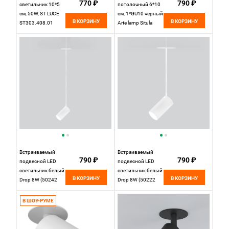
770 ₽
790 ₽
светильник 10*5
потолочный 6*10
см, 50W, ST LUCE
см, 1*GU10 черный
В КОРЗИНУ
В КОРЗИНУ
ST303.408.01
Arte lamp Situla
Матовый черный,
A3731PL-1BK, вр 7
вр 8,5 см
см
Встраиваемый
Встраиваемый
790 ₽
790 ₽
подвесной LED
подвесной LED
светильник белый
светильник белый
В КОРЗИНУ
В КОРЗИНУ
Drop 8W (50242
Drop 8W (50222
LED) 50242 LED
LED) 50222 LED
Elektrostandard, вр
Elektrostandard, вр
В ШОУ-РУМЕ
4,5 см
4,5 см