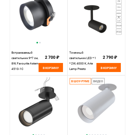
Встраиваемый
Точечный
2 700 ₽
2 790 ₽
светильник 9*7 см,
светильник LED * 1
8W, Favourite Astern
* 2W, 4000 К, Arte
В КОРЗИНУ
В КОРЗИНУ
4510-1C
Lamp Presto
A6186PL-1BK,
Черный, вр 3,5 см
В ШОУ-РУМЕ
ВИДЕО