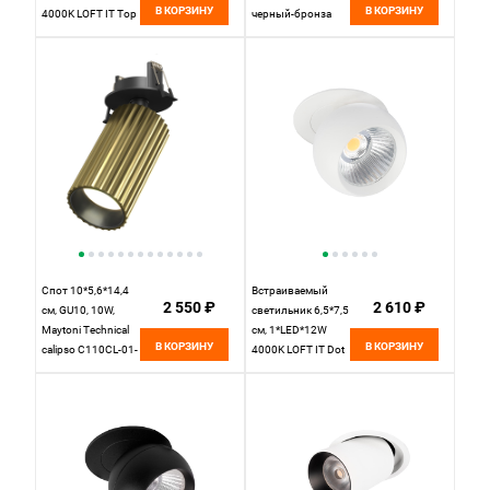
В КОРЗИНУ
В КОРЗИНУ
4000K LOFT IT Top
черный-бронза
10325/A Black
черный, вр 7,5 см
Спот 10*5,6*14,4
Встраиваемый
2 550 ₽
2 610 ₽
см, GU10, 10W,
светильник 6,5*7,5
Maytoni Technical
см, 1*LED*12W
В КОРЗИНУ
В КОРЗИНУ
calipso C110CL-01-
4000K LOFT IT Dot
GU10-BS
10332 White
латунный, вр 5,5
белый, вр 5,5 см
см