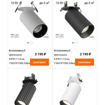
Встраиваемый
Встраиваемый
2 190 ₽
2 190 ₽
светильник
светильник
5,5*6*-11,5 см,
5,5*6*-11,5 см,
В КОРЗИНУ
В КОРЗИНУ
1*GU10*10W, Citilux
1*GU10*10W, Citilux
Axel CL512D10R,
Axel CL512D11R,
Белый
Чёрный