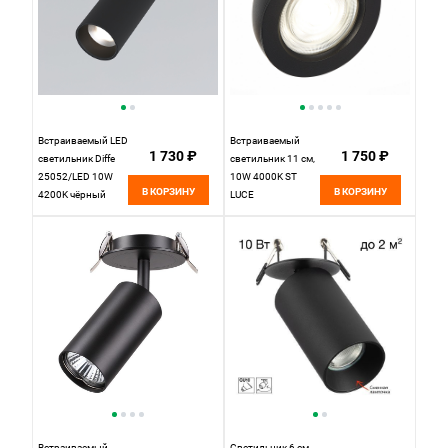
Встраиваемый LED
Встраиваемый
1 730 ₽
1 750 ₽
светильник Diffe
светильник 11 см,
25052/LED 10W
10W 4000K ST
В КОРЗИНУ
В КОРЗИНУ
4200K чёрный
LUCE
Elektrostandard, вр
Встраиваемые
4,7 см
светильники
ST654.448.10
Черный, вр 9 см
Встраиваемый
Светильник 6 см,