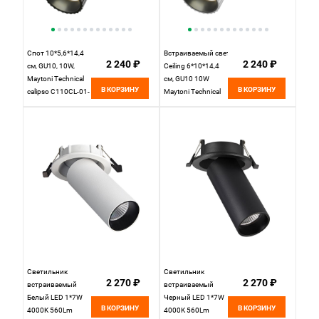
Спот 10*5,6*14,4
Встраиваемый светильник
2 240 ₽
2 240 ₽
см, GU10, 10W,
Ceiling 6*10*14,4
Maytoni Technical
см, GU10 10W
В КОРЗИНУ
В КОРЗИНУ
calipso C110CL-01-
Maytoni Technical
GU10-B черный, вр
Calipso C110CL-01-
5,5 см
GU10-W белый, вр
5,5 см
Светильник
Светильник
2 270 ₽
2 270 ₽
встраиваемый
встраиваемый
Белый LED 1*7W
Черный LED 1*7W
В КОРЗИНУ
В КОРЗИНУ
4000K 560Lm
4000K 560Lm