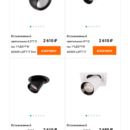
Встраиваемый
Встраиваемый
2 610 ₽
2 610 ₽
светильник 6,5*7,5
светильник 9*10
см, 1*LED*7W
см, 1*LED*7W
В КОРЗИНУ
В КОРЗИНУ
4000K LOFT IT Dot
4000K LOFT IT
10332 Black
Apex 10327/A
черный, вр 5,5 см
White белый, вр 5,5
см
Встраиваемый
Встраиваемый
2 610 ₽
2 680 ₽