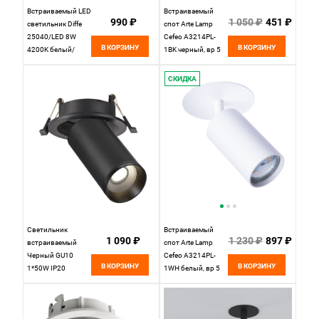
Встраиваемый LED
Встраиваемый
990 ₽
1 050 ₽
451 ₽
светильник Diffe
спот Arte Lamp
25040/LED 8W
Cefeo A3214PL-
В КОРЗИНУ
В КОРЗИНУ
4200K белый/
1BK черный, вр 5
черный
см
Elektrostandard, вр
СКИДКА
4,7 см
Светильник
Встраиваемый
1 090 ₽
1 230 ₽
897 ₽
встраиваемый
спот Arte Lamp
Черный GU10
Cefeo A3214PL-
В КОРЗИНУ
В КОРЗИНУ
1*50W IP20
1WH белый, вр 5
D95xH125 220V
см
Без ламп St Luce
ST759.408.01