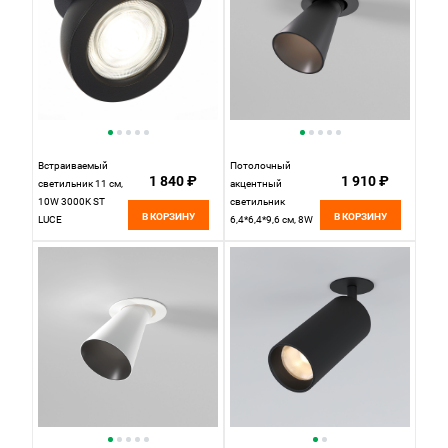
Встраиваемый
Потолочный
1 840 ₽
1 910 ₽
светильник 11 см,
акцентный
10W 3000K ST
светильник
В КОРЗИНУ
В КОРЗИНУ
LUCE
6,4*6,4*9,6 см, 8W
Встраиваемые
3000K
светильники
Elektrostandard Bell
ST654.438.10
25097/LED
Черный, вр 9 см
черный, вр 5,1 см