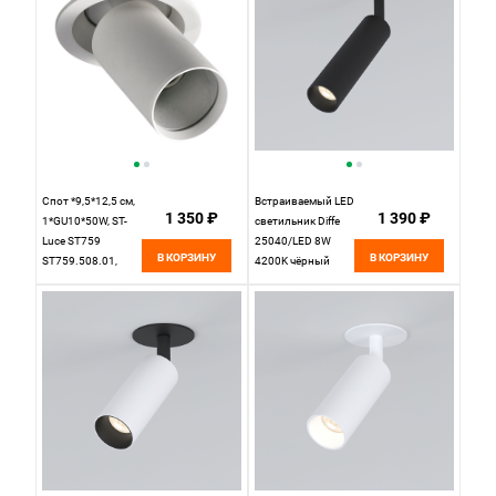
Спот *9,5*12,5 см,
Встраиваемый LED
1 350 ₽
1 390 ₽
1*GU10*50W, ST-
светильник Diffe
Luce ST759
25040/LED 8W
В КОРЗИНУ
В КОРЗИНУ
ST759.508.01,
4200K чёрный
белый, вр 7,5 см
Elektrostandard, вр
4,7 см