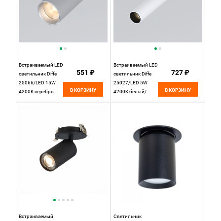
Встраиваемый LED
Встраиваемый LED
551 ₽
727 ₽
светильник Diffe
светильник Diffe
25066/LED 15W
25027/LED 5W
В КОРЗИНУ
В КОРЗИНУ
4200K серебро
4200K белый/
Elektrostandard, вр
черный
4,7 см
Elektrostandard, вр
4,7 см
Встраиваемый
Светильник