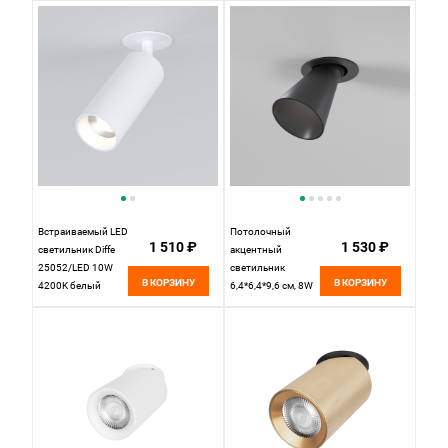
Встраиваемый LED
Потолочный
1 510 ₽
1 530 ₽
светильник Diffe
акцентный
25052/LED 10W
светильник
В КОРЗИНУ
В КОРЗИНУ
4200K белый
6,4*6,4*9,6 см, 8W
Elektrostandard, вр
Elektrostandard Bell
4,7 см
25097/LED
черный, вр 5,1 см