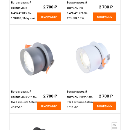
Встраиваемый
Встраиваемый
2 700 ₽
2 700 ₽
светильник
светильник
5,4*5,4*10,9 см,
5,4*5,4*10,9 см,
В КОРЗИНУ
В КОРЗИНУ
1*GU10, 1Maytoni
1*GU10, 10W,
Technical FOCUS S
Maytoni Technical
C048CL-01-GU10-
FOCUS S C048CL-
W белый, вр 10,2
01-GU10-B черный,
см
вр 10,2 см
Встраиваемый
Встраиваемый
2 700 ₽
2 700 ₽
светильник 9*7 см,
светильник 9*7 см,
8W, Favourite Astern
8W, Favourite Astern
В КОРЗИНУ
В КОРЗИНУ
4512-1C
4511-1C