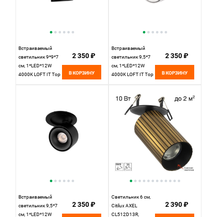
Встраиваемый
Встраиваемый
2 350 ₽
2 350 ₽
светильник 9*9*7
светильник 9,5*7
см, 1*LED*12W
см, 1*LED*12W
В КОРЗИНУ
В КОРЗИНУ
4000K LOFT IT Top
4000K LOFT IT Top
10325/B Black
10325/A White
черный, вр 7,5 см
белый, вр 7,5 см
Встраиваемый
Светильник 6 см,
2 350 ₽
2 390 ₽
светильник 9,5*7
Citilux AXEL
см, 1*LED*12W
CL512D13R,