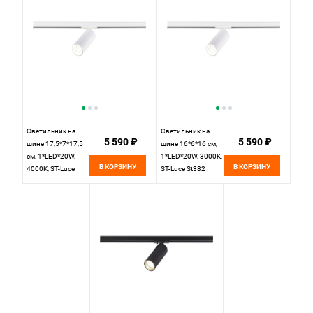
Светильник на
Светильник на
5 590 ₽
5 590 ₽
шине 17,5*7*17,5
шине 16*6*16 см,
см, 1*LED*20W,
1*LED*20W, 3000K,
В КОРЗИНУ
В КОРЗИНУ
4000K, ST-Luce
ST-Luce St382
St382
ST382.536.20.TRIAC,
ST382.546.20.TRIAC,
белый
белый