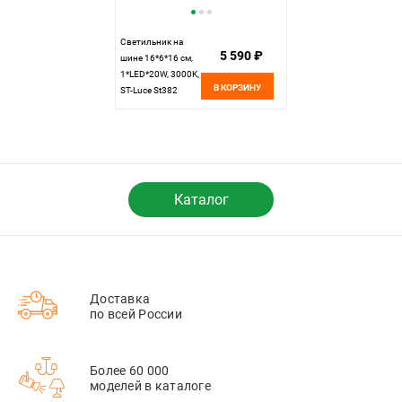
Светильник на
5 590 ₽
шине 16*6*16 см,
1*LED*20W, 3000K,
В КОРЗИНУ
ST-Luce St382
ST382.436.20.TRIAC,
черный
Каталог
Доставка
по всей России
Более 60 000
моделей в каталоге