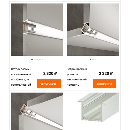
ALM-0808-S-
профиль ALM-
2M 636021
5313A-S-2M
Maytoni
Встраиваемый
Встраиваемый
2 320 ₽
2 320 ₽
алюминиевый
угловой
профиль для
алюминиевый
В КОРЗИНУ
В КОРЗИНУ
светодиодной
профиль
ленты
2000*50*22 мм
2000*23,5*15 мм
(внешний угол)
LL-2-ALP013
для светодиодной
Elektrostandard
ленты LL-2-ALP015
Elektrostandard