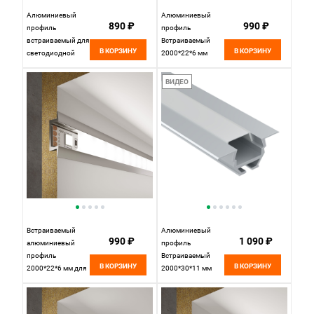
Алюминиевый
Алюминиевый
890 ₽
990 ₽
профиль
профиль
встраиваемый для
Встраиваемый
В КОРЗИНУ
В КОРЗИНУ
светодиодной
2000*22*6 мм
ленты 2000*12,4*9
Maytoni Technical
мм Maytoni Led
Led Strip ALM004S-
ВИДЕО
strip ALM-1209-S-
2M Белый, цена за
2M
штуку
Встраиваемый
Алюминиевый
990 ₽
1 090 ₽
алюминиевый
профиль
профиль
Встраиваемый
В КОРЗИНУ
В КОРЗИНУ
2000*22*6 мм для
2000*30*11 мм
светодиодной
Maytoni Technical
ленты LL-2-ALP007
Led Strip ALM010S-
Elektrostandard
2M Серебро, цена