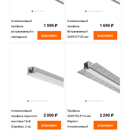
Алюминиевый
Алюминиевый
1 590 ₽
1 690 ₽
профиль
профиль
встраиваемый с
Встраиваемый
В КОРЗИНУ
В КОРЗИНУ
накладным
2000*27*20 мм
фланцем 27x20
для светодиодной
(Серебро, 2 м),
ленты Maytoni Led
ALM-2720-S-2M
strip Серебро ALM-
632017 Maytoni
2720-S-2M
Алюминиевый
Профиль
2 000 ₽
2 290 ₽
профиль скрытого
2000*52,5*14 мм
монтажа 16x8
Maytoni
В КОРЗИНУ
В КОРЗИНУ
(Серебро, 2 м),
Алюминиевый