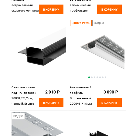
встраиваемый
алюминиевый
В КОРЗИНУ
В КОРЗИНУ
скрытого монтажа
профиль для
26x30 (Серебро, 2
подсветки
м), ALM-2630-S-2M
ступеней (под
В ШОУ-РУМЕ
ВИДЕО
632014, 200*3*3
ленту до 11mm),
см, Maytoni
200*4*см,
632014, Серебро
Elektrostandard LL-
2-ALP025 LL-2-
ALP025,
Световая линия
Алюминиевый
2 910 ₽
3 090 ₽
под ГКЛ потолок
профиль
200*8,3*3,2 см,
Встраиваемый
В КОРЗИНУ
В КОРЗИНУ
Черный, St Luce
2000*61*14 мм
Светодиодные
для светодиодной
Ленты
ленты Maytoni Led
ВИДЕО
ST037.429.02
strip Серебро ALM-
6114-S-2M