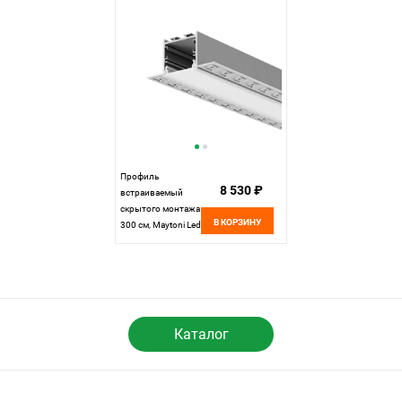
см, Maytoni
см, Maytoni
636016, Серебро
636014, Серебро
Профиль
8 530 ₽
встраиваемый
скрытого монтажа
В КОРЗИНУ
300 см, Maytoni Led
Strip 636011
Каталог