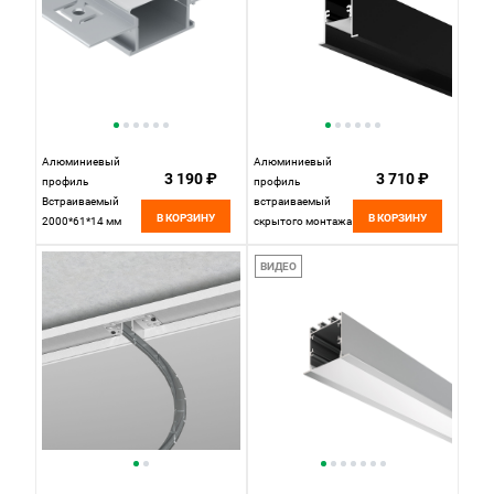
Алюминиевый
Алюминиевый
3 190 ₽
3 710 ₽
профиль
профиль
Встраиваемый
встраиваемый
В КОРЗИНУ
В КОРЗИНУ
2000*61*14 мм
скрытого монтажа
Maytoni Technical
35x42 (Черный, 2
Led Strip ALM011S-
м), ALM-3542-B-2M
ВИДЕО
2M Серебро, цена
632015, 200*3*4
за штуку
см, Maytoni
632015, Черный