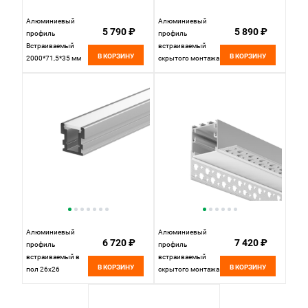
Алюминиевый
Алюминиевый
5 790 ₽
5 890 ₽
профиль
профиль
Встраиваемый
встраиваемый
В КОРЗИНУ
В КОРЗИНУ
2000*71,5*35 мм
скрытого монтажа
для светодиодной
72x36 серебро 2 м
ленты Maytoni Led
Maytoni Led Strip
strip Серебро ALM-
636010
7135-S-2M
Алюминиевый
Алюминиевый
6 720 ₽
7 420 ₽
профиль
профиль
встраиваемый в
встраиваемый
В КОРЗИНУ
В КОРЗИНУ
пол 26x26
скрытого монтажа
(Серебро, 2 м),
59x59 (Серебро, 2
ALM-2626-S-2M
м), ALM-5959-S-2M
636016, 200*3*3
636014, 200*6*4