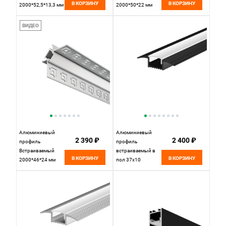
В КОРЗИНУ
В КОРЗИНУ
2000*52,5*13,3 мм
2000*50*22 мм
для светодиодной
для светодиодной
ленты Maytoni Led
ленты Maytoni Led
ВИДЕО
strip Черный ALM-
strip Серебро ALM-
5313B-S-2M
5022-S-2M
Алюминиевый
Алюминиевый
2 390 ₽
2 400 ₽
профиль
профиль
Встраиваемый
встраиваемый в
В КОРЗИНУ
В КОРЗИНУ
2000*46*24 мм
пол 37x10
для светодиодной
(Черный, 2 м),
ленты Maytoni Led
ALM-3710-S-
strip Серебро ALM-
2M 636023
4623-S-2M
Maytoni