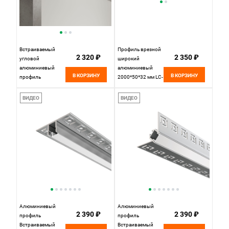
Встраиваемый
Профиль врезной
2 320 ₽
2 350 ₽
угловой
широкий
алюминиевый
алюминиевый
В КОРЗИНУ
В КОРЗИНУ
профиль
2000*50*32 мм LC-
2000*46*24 мм
LPV-3250-2 Anod
(внутренний угол)
LEDcraft, цена за
ВИДЕО
ВИДЕО
для светодиодной
штуку
ленты LL-2-ALP014
Elektrostandard
Алюминиевый
Алюминиевый
2 390 ₽
2 390 ₽
профиль
профиль
Встраиваемый
Встраиваемый