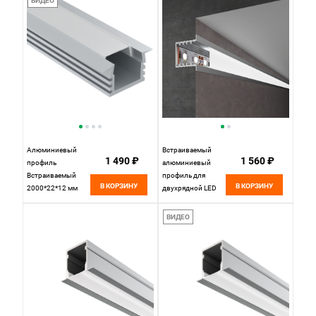
ВИДЕО
ALP019 LL-2-
2M Серебро, цена
ALP019
за штуку
Elektrostandard
Алюминиевый
Встраиваемый
1 490 ₽
1 560 ₽
профиль
алюминиевый
Встраиваемый
профиль для
В КОРЗИНУ
В КОРЗИНУ
2000*22*12 мм
двухрядной LED
Maytoni Technical
ленты (под ленту
Led Strip ALM006S-
до 12,4mm) LL-2-
ВИДЕО
2M Серебро, цена
ALP017 LL-2-
за штуку
ALP017
Elektrostandard