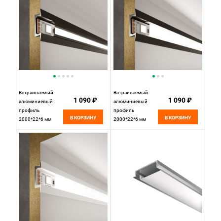
за штуку
Встраиваемый
Встраиваемый
1 090 ₽
1 090 ₽
алюминиевый
алюминиевый
профиль
профиль
В КОРЗИНУ
В КОРЗИНУ
2000*22*6 мм
2000*22*6 мм
черный/черный
черный/белый для
для светодиодной
светодиодной
ленты LL-2-ALP007
ленты LL-2-ALP007
Elektrostandard
Elektrostandard