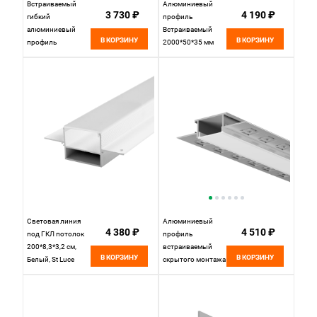
Встраиваемый
Алюминиевый
3 730 ₽
4 190 ₽
гибкий
профиль
алюминиевый
Встраиваемый
В КОРЗИНУ
В КОРЗИНУ
профиль
2000*50*35 мм
Elektrostandard LL-
для светодиодной
2-ALP024 под ГКЛ
ленты Maytoni Led
9,5мм
strip Серебро ALM-
5035-S-2M
Световая линия
Алюминиевый
4 380 ₽
4 510 ₽
под ГКЛ потолок
профиль
200*8,3*3,2 см,
встраиваемый
В КОРЗИНУ
В КОРЗИНУ
Белый, St Luce
скрытого монтажа
Светодиодные
61x14 (Серебро, 3
Ленты
м), ALM-011-S-3M
ST037.529.02
636009, 300*6*1
см, Maytoni