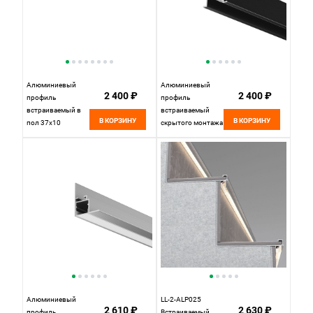
Алюминиевый
Алюминиевый
2 400 ₽
2 400 ₽
профиль
профиль
встраиваемый в
встраиваемый
В КОРЗИНУ
В КОРЗИНУ
пол 37x10
скрытого монтажа
(Серебро, 2 м),
22x22 (Черный, 2
ALM-3710-S-
м), ALM-2222-B-2M
2M 636022
632013, 200*2*2
Maytoni
см, Maytoni
632013, Черный
Алюминиевый
LL-2-ALP025
2 610 ₽
2 630 ₽
профиль
Встраиваемый