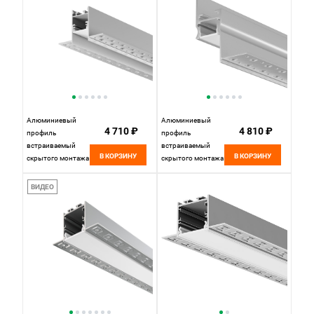
636009, Серебро
Алюминиевый
Алюминиевый
4 710 ₽
4 810 ₽
профиль
профиль
встраиваемый
встраиваемый
В КОРЗИНУ
В КОРЗИНУ
скрытого монтажа
скрытого монтажа
65x42 (Серебро, 2
41x51 (Серебро, 2
м), ALM-6542-S-2M
м), ALM-4151-S-2M
ВИДЕО
636012, 200*7*4
636013, 200*4*5
см, Maytoni
см, Maytoni
636012, Серебро
636013, Серебро