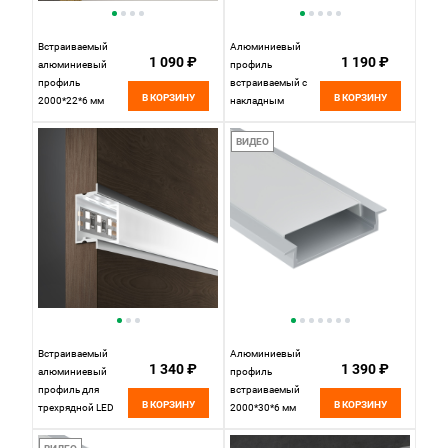
Встраиваемый
Алюминиевый
1 090 ₽
1 190 ₽
алюминиевый
профиль
профиль
встраиваемый с
В КОРЗИНУ
В КОРЗИНУ
2000*22*6 мм
накладным
белый/белый для
фланцем 30x6
светодиодной
(Серебро, 2 м),
ВИДЕО
ленты LL-2-ALP007
ALM-3006-S-2M
Elektrostandard
632018 Maytoni
Встраиваемый
Алюминиевый
1 340 ₽
1 390 ₽
алюминиевый
профиль
профиль для
встраиваемый
В КОРЗИНУ
В КОРЗИНУ
трехрядной LED
2000*30*6 мм
ленты (под ленту
Maytoni Technical
до 18,5mm) LL-2-
Led Strip ALM003S-