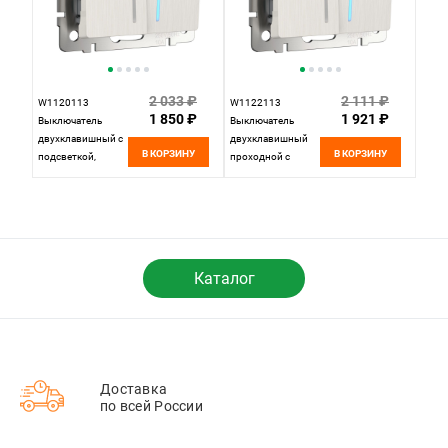
2 033 ₽
2 111 ₽
W1120113
W1122113
1 850 ₽
1 921 ₽
Выключатель
Выключатель
двухклавишный с
двухклавишный
В КОРЗИНУ
В КОРЗИНУ
подсветкой,
проходной с
перламутровый
подсветкой,
рифленый Werkel,
перламутровый
4690389160905
рифленый Werkel,
4690389160967
Каталог
Доставка
по всей России