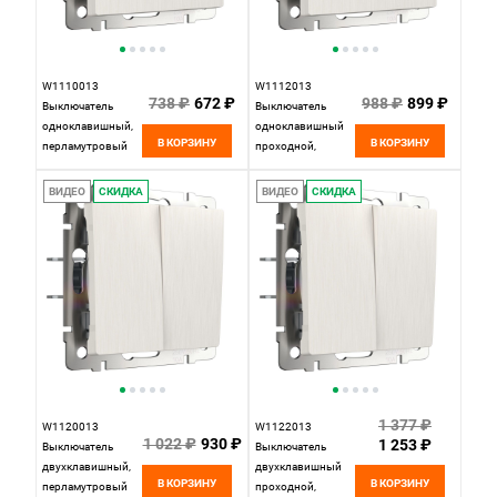
W1110013
W1112013
738 ₽
672 ₽
988 ₽
899 ₽
Выключатель
Выключатель
одноклавишный,
одноклавишный
В КОРЗИНУ
В КОРЗИНУ
перламутровый
проходной,
рифленый Werkel,
перламутровый
4690389160783
рифленый Werkel,
ВИДЕО
СКИДКА
ВИДЕО
СКИДКА
4690389160820
1 377 ₽
W1120013
W1122013
1 022 ₽
930 ₽
1 253 ₽
Выключатель
Выключатель
двухклавишный,
двухклавишный
В КОРЗИНУ
В КОРЗИНУ
перламутровый
проходной,