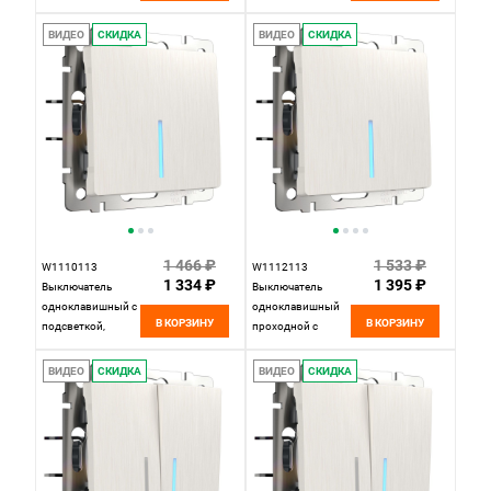
рифленый Werkel,
перламутровый
4690389160882
рифленый Werkel,
ВИДЕО
СКИДКА
ВИДЕО
СКИДКА
4690389160950
1 466 ₽
1 533 ₽
W1110113
W1112113
1 334 ₽
1 395 ₽
Выключатель
Выключатель
одноклавишный с
одноклавишный
В КОРЗИНУ
В КОРЗИНУ
подсветкой,
проходной с
перламутровый
подсветкой,
рифленый Werkel,
перламутровый
ВИДЕО
СКИДКА
ВИДЕО
СКИДКА
4690389160806
рифленый Werkel,
4690389160844