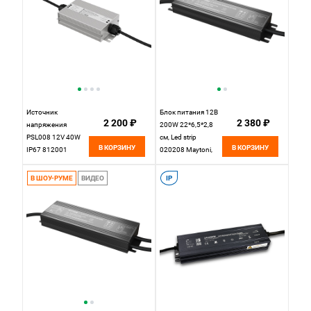
Источник
Блок питания 12В
2 200 ₽
2 380 ₽
напряжения
200W 22*6,5*2,8
PSL008 12V 40W
см, Led strip
В КОРЗИНУ
В КОРЗИНУ
IP67 812001
020208 Maytoni,
Maytoni
Черный
В ШОУ-РУМЕ
ВИДЕО
IP