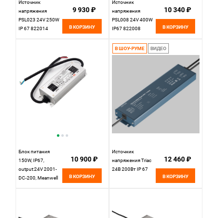
Источник
Источник
9 930 ₽
10 340 ₽
напряжения
напряжения
PSL023 24V 250W
PSL008 24V 400W
В КОРЗИНУ
В КОРЗИНУ
IP 67 822014
IP67 822008
Maytoni
Maytoni
В ШОУ-РУМЕ
ВИДЕО
Блок питания
Источник
10 900 ₽
12 460 ₽
150W, IP67,
напряжения Triac
output:24V 2001-
24В 200Вт IP 67
В КОРЗИНУ
В КОРЗИНУ
DC-200, Meanwell
150W Favourite для
светодиодной
ленты 2001-DC-
200,