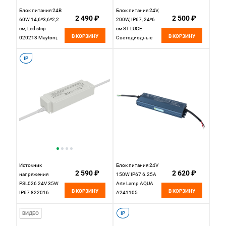
Блок питания 24В
Блок питания 24V,
2 490 ₽
2 500 ₽
60W 14,6*3,6*2,2
200W, IP67, 24*6
см, Led strip
см ST LUCE
В КОРЗИНУ
В КОРЗИНУ
020213 Maytoni,
Светодиодные
Черный
ленты
ST014.024.200
IP
Источник
Блок питания 24V
2 590 ₽
2 620 ₽
напряжения
150W IP67 6.25А
PSL026 24V 35W
Arte Lamp AQUA
В КОРЗИНУ
В КОРЗИНУ
IP67 822016
A241105
Maytoni Led Strip
ВИДЕО
IP