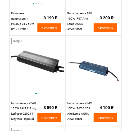
Источник
Блок питания 24V
3 190 ₽
3 200 ₽
напряжения
100W IP67 Arte
PSL026 24V 60W
Lamp AQUA
В КОРЗИНУ
В КОРЗИНУ
IP67 822018
A241005N
Maytoni Led Strip
ВИДЕО
Блок питания 24В
Блок питания 24V
3 590 ₽
4 100 ₽
100W 19*5,2*2 см,
150W IP67 6.25А
Led strip 020214
Arte Lamp AQUA
В КОРЗИНУ
В КОРЗИНУ
Maytoni, Черный
A241105N
ВИДЕО