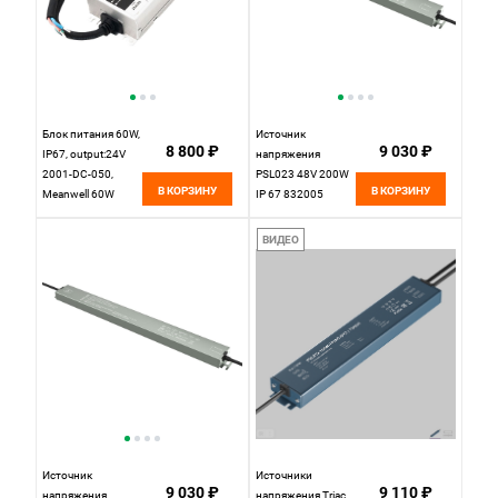
Блок питания 60W,
Источник
8 800 ₽
9 030 ₽
IP67, output:24V
напряжения
2001-DC-050,
PSL023 48V 200W
В КОРЗИНУ
В КОРЗИНУ
Meanwell 60W
IP 67 832005
Favourite для
Maytoni
светодиодной
ВИДЕО
ленты 2001-DC-
050,
L140*W63*H32
Источник
Источники
9 030 ₽
9 110 ₽
напряжения
напряжения Triac