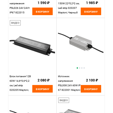
1 590 ₽
1 985 ₽
напряжения
150W 22*5,2*2 см,
PSL026 24V 24Vт
Led strip 020207
В КОРЗИНУ
В КОРЗИНУ
IP67 822015
Maytoni, Черный
Maytoni Led Strip
ВИДЕО
Блок питания 12В
Источник
2 080 ₽
2 100 ₽
60W 14,6*3,6*2,2
напряжения
см, Led strip
PSL008 24V 40W IP
В КОРЗИНУ
В КОРЗИНУ
020205 Maytoni,
67 822001 Maytoni
Черный
ВИДЕО