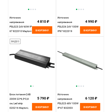
Источник
Источник
4 810 ₽
4 990 ₽
напряжения
напряжения
PSL023 24V 60W IP
PSL026 24V 100W
В КОРЗИНУ
В КОРЗИНУ
67 822010 Maytoni
IP67 822019
Maytoni Led Strip
ВИДЕО
Блок питания 24В
Источник
5 790 ₽
6 120 ₽
200W 22*6,5*2,8
напряжения
см, Led strip
PSL023 48V 100W
В КОРЗИНУ
В КОРЗИНУ
020216 Maytoni,
IP 67 832003