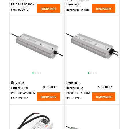
PSL023 24V 200W
Источник
В КОРЗИНУ
В КОРЗИНУ
IP 67 822013
напряжения Triac
Maytoni
24В 100Вт IP 67
734002
Источник
Источник
9 330 ₽
9 330 ₽
напряжения
напряжения
PSL008 24V 300W
PSL008 12V 300W
В КОРЗИНУ
В КОРЗИНУ
IP67 822007
IP67 812007
Maytoni
Maytoni