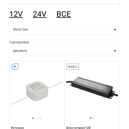
12V
24V
ВСЕ
Фильтры
Сортировка
дешевле
дороже
IP
ВИДЕО
по популярности
по новизне
Источник
Блок питания 12В