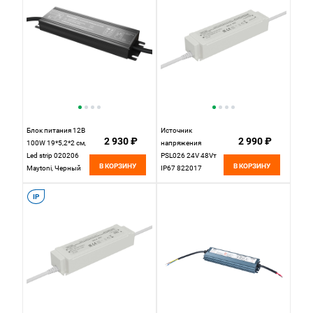
Блок питания 12В
Источник
2 930 ₽
2 990 ₽
100W 19*5,2*2 см,
напряжения
Led strip 020206
PSL026 24V 48Vт
В КОРЗИНУ
В КОРЗИНУ
Maytoni, Черный
IP67 822017
Maytoni Led Strip
IP