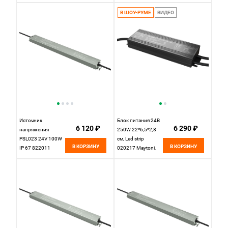
Черный
Maytoni
В ШОУ-РУМЕ
ВИДЕО
Источник
Блок питания 24В
6 120 ₽
6 290 ₽
напряжения
250W 22*6,5*2,8
PSL023 24V 100W
см, Led strip
В КОРЗИНУ
В КОРЗИНУ
IP 67 822011
020217 Maytoni,
Maytoni
Черный