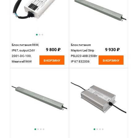
Блок питания 96W,
Блок питания
9 800 ₽
9 930 ₽
IP67, output:24V
Maytoni Led Strip
2001-DC-100,
PSL023 48В 250Вт
В КОРЗИНУ
В КОРЗИНУ
Meanwell 96W
IP 67 832006
Favourite для
светодиодной
ленты 2001-DC-
100,
L140*W63*H32