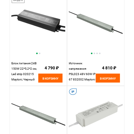
Блок питания 24В
Источник
4 790 ₽
4 810 ₽
150W 22*5,2*2 см,
напряжения
Led strip 020215
PSL023 48V 60W IP
В КОРЗИНУ
В КОРЗИНУ
Maytoni, Черный
67 832002 Maytoni
IP