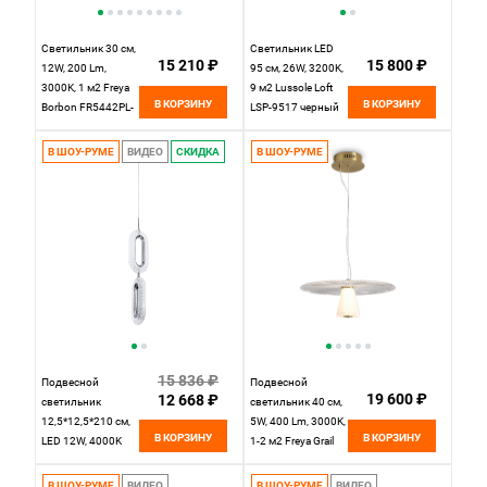
Светильник 30 см,
Светильник LED
15 210 ₽
15 800 ₽
12W, 200 Lm,
95 см, 26W, 3200K,
3000K, 1 м2 Freya
9 м2 Lussole Loft
В КОРЗИНУ
В КОРЗИНУ
Borbon FR5442PL-
LSP-9517 черный
L11B, латунь
В ШОУ-РУМЕ
ВИДЕО
СКИДКА
В ШОУ-РУМЕ
15 836 ₽
Подвесной
Подвесной
19 600 ₽
12 668 ₽
светильник
светильник 40 см,
12,5*12,5*210 см,
5W, 400 Lm, 3000K,
В КОРЗИНУ
В КОРЗИНУ
LED 12W, 4000K
1-2 м2 Freya Grail
Дневной, Хром
FR6183PL-L4BS,
MODESTYLE
латунь
В ШОУ-РУМЕ
ВИДЕО
В ШОУ-РУМЕ
ВИДЕО