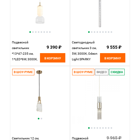
Подвесной
Светодиодный
9 390 ₽
9 555 ₽
светильник
светильник 3 см,
*13*47-235 см,
5W, 3000K, Odeon
В КОРЗИНУ
В КОРЗИНУ
1*LED*6W, 3000K,
Light SPARKY
Freya FR5636PL-
4369/5L, золото
L6G1, Латунь
В ШОУ-РУМЕ
В ШОУ-РУМЕ
ВИДЕО
СКИДКА
9 965 ₽
Светильник 12 см,
Подвесной