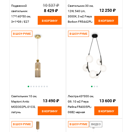
10 537 ₽
Подвесной
Светильник 30 см,
12 250 ₽
8 429 ₽
светильник
12W, 540 Lm,
17*140*50 см,
3000K, 3 м2 Freya
В КОРЗИНУ
В КОРЗИНУ
3+1*G9 / E27
Borbon FR5442PL-
черный, латунь
L11TR, латунь
Vele Luce Corda
В ШОУ-РУМЕ
В ШОУ-РУМЕ
VL5534P04
Светильник 10 см,
Люстра 43*300 см,
13 490 ₽
13 600 ₽
Maytoni Antic
G9, 10 м2 Freya
MOD302PL-01CG,
Perlina FR4005PL-
В КОРЗИНУ
В КОРЗИНУ
латунь
06B2 черная
В ШОУ-РУМЕ
В ШОУ-РУМЕ
ВИДЕО