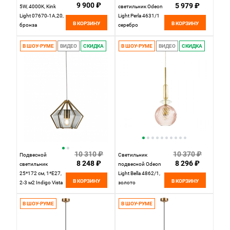
9 900 ₽
5 979 ₽
5W, 4000K, Kink
светильник Odeon
Light 07670-1A,20,
Light Perla 4631/1
В КОРЗИНУ
В КОРЗИНУ
бронза
серебро
В ШОУ-РУМЕ
ВИДЕО
СКИДКА
В ШОУ-РУМЕ
ВИДЕО
СКИДКА
10 310 ₽
10 370 ₽
Подвесной
Светильник
8 248 ₽
8 296 ₽
светильник
подвесной Odeon
25*172 см, 1*E27,
Light Bella 4862/1,
В КОРЗИНУ
В КОРЗИНУ
2-3 м2 Indigo Vista
золото
11012/1P Smoke
золотой V000135
В ШОУ-РУМЕ
В ШОУ-РУМЕ