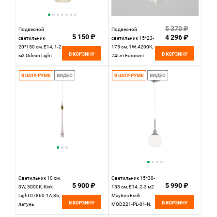
5 370 ₽
Подвесной
Подвесной
5 150 ₽
4 296 ₽
светильник
светильник 15*23-
20*150 см, E14, 1-2
175 см, 1W, 4200K,
В КОРЗИНУ
В КОРЗИНУ
м2 Odeon Light
74Lm Eurosvet
4697/1 золото-
Wonder 50231/1
янтарный
LED прозрачный
В ШОУ-РУМЕ
ВИДЕО
В ШОУ-РУМЕ
ВИДЕО
Светильник 10 см,
Светильник 15*30-
5 900 ₽
5 990 ₽
3W, 3000K, Kink
153 см, E14, 2-3 м2
Light 07860-1A,36,
Maytoni Erich
В КОРЗИНУ
В КОРЗИНУ
латунь
MOD221-PL-01-N,
никель