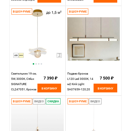
Оливковый
803038
В ШОУ-РУМЕ
В ШОУ-РУМЕ
Светильник 19 см,
Подвес бронза
7 390 ₽
7 500 ₽
5W, 3000K, Citilux
L120 Led 3000K, 14
SIGNATURE
м2 Kink Light
В КОРЗИНУ
В КОРЗИНУ
CL247051, бронза
SA07659-120,20
В ШОУ-РУМЕ
ВИДЕО
СКИДКА
В ШОУ-РУМЕ
ВИДЕО