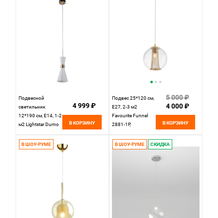
5 000 ₽
Подвесной
Подвес 25*120 см,
4 999 ₽
4 000 ₽
светильник
Е27, 2-3 м2
12*190 см, Е14, 1-2
Favourite Funnel
В КОРЗИНУ
В КОРЗИНУ
м2 Lightstar Dumo
2881-1P,
816016, белый-
D250*H1200,
золото
каркас золотого
В ШОУ-РУМЕ
В ШОУ-РУМЕ
СКИДКА
цвета, плафон из
прозрачного
стекла,
декоративные
цепочки в цвет
каркаса