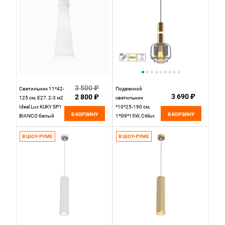
3 500 ₽
Светильник 11*42-
Подвесной
3 690 ₽
2 800 ₽
125 см, Е27, 2-3 м2
светильник
Ideal Lux KUKY SP1
*10*25-190 см,
В КОРЗИНУ
В КОРЗИНУ
BIANCO белый
1*G9*15W, Citilux
053448
Lass CL249011,
Золото
В ШОУ-РУМЕ
В ШОУ-РУМЕ