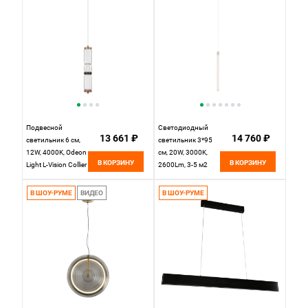
Подвесной
Светодиодный
13 661 ₽
14 760 ₽
светильник 6 см,
светильник 3*95
12W, 4000K, Odeon
см, 20W, 3000K,
В КОРЗИНУ
В КОРЗИНУ
Light L-Vision Collier
2600Lm, 3-5 м2
5455/12L, латунь
Maytoni Pendant
Ray P022PL-
В ШОУ-РУМЕ
ВИДЕО
В ШОУ-РУМЕ
L20W3K, белый