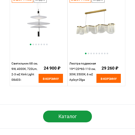
MS.1120.2 CR
Светильник 68 см,
Люстра подвесная
24 900 ₽
29 260 ₽
9W, 4000K, 720Lm,
19*120*60-110 см,
2-3 м2 Kink Light
30W, 3500K, 6 м2
В КОРЗИНУ
В КОРЗИНУ
08403-
Aployt Olga
50+68+50,19(01),
APL.081.03.30
черный
золото
Каталог