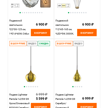
Подвесной
Подвесной
6 900 ₽
6 900 ₽
светильник
светильник
*22*30-125 см,
*12*45-165 см,
В КОРЗИНУ
В КОРЗИНУ
1*Е14*40W, Citilux
*LED*5W, 3000K,
Rocka CL247081,
Citilux Tanna
Бронза
CL253010, Латунь
В ШОУ-РУМЕ
ВИДЕО
СКИДКА
В ШОУ-РУМЕ
ВИДЕО
6 999 ₽
Подвес Lightstar
Подвес Lightstar
6 999 ₽
5 599 ₽
Pentola 1х25W G9
Pentola 1х25W G9
Хром/Оливковый
Серебро/
В КОРЗИНУ
В КОРЗИНУ
803048 Серебро/
Оливковый