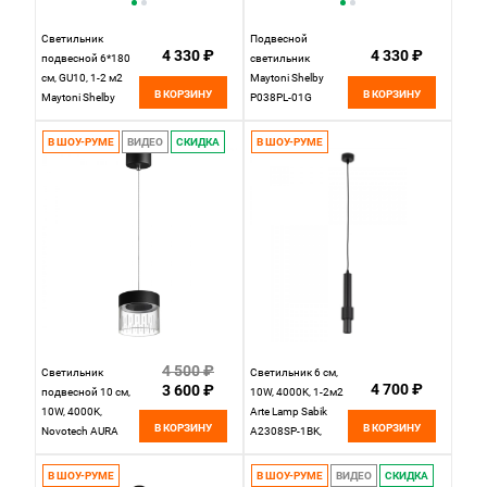
Светильник
Подвесной
4 330 ₽
4 330 ₽
подвесной 6*180
светильник
см, GU10, 1-2 м2
Maytoni Shelby
В КОРЗИНУ
В КОРЗИНУ
Maytoni Shelby
P038PL-01G
P038PL-01W,
золото
белый
В ШОУ-РУМЕ
ВИДЕО
СКИДКА
В ШОУ-РУМЕ
4 500 ₽
Светильник
Светильник 6 см,
4 700 ₽
3 600 ₽
подвесной 10 см,
10W, 4000K, 1-2м2
10W, 4000K,
Arte Lamp Sabik
В КОРЗИНУ
В КОРЗИНУ
Novotech AURA
A2308SP-1BK,
359006, черный
черный
В ШОУ-РУМЕ
В ШОУ-РУМЕ
ВИДЕО
СКИДКА