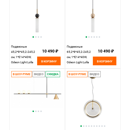
Подвесные
Подвесные
10 490 ₽
10 490 ₽
45,2*8*45,2-245,2
65,2*8*45,2-245,2
см, 1*E14*40W,
см, 1*E14*40W,
В КОРЗИНУ
В КОРЗИНУ
Odeon Light Lolla
Odeon Light Lolla
4361/1,
6625/1,
бронзовый
бронзовый
В ШОУ-РУМЕ
ВИДЕО
СКИДКА
В ШОУ-РУМЕ
ВИДЕО