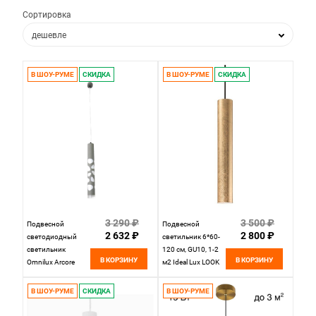
Сортировка
дешевле
дороже
В ШОУ-РУМЕ
СКИДКА
В ШОУ-РУМЕ
СКИДКА
по популярности
по новизне
3 290 ₽
3 500 ₽
Подвесной
Подвесной
2 632 ₽
2 800 ₽
светодиодный
светильник 6*60-
светильник
120 см, GU10, 1-2
В КОРЗИНУ
В КОРЗИНУ
Omnilux Arcore
м2 Ideal Lux LOOK
OML-101616-20,
SP1 SMALL ORO,
20W LED, 6000K,
золото 141817
В ШОУ-РУМЕ
СКИДКА
В ШОУ-РУМЕ
серый