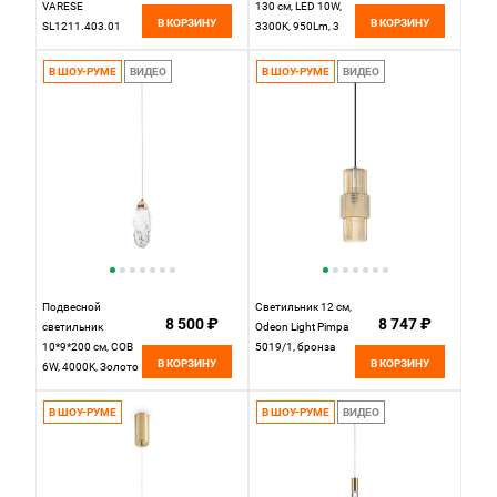
VARESE
130 см, LED 10W,
В КОРЗИНУ
В КОРЗИНУ
SL1211.403.01
3300K, 950Lm, 3
Золотистый
м2 Maytoni Ray
P021PL-L10W,
В ШОУ-РУМЕ
ВИДЕО
В ШОУ-РУМЕ
ВИДЕО
белый
Подвесной
Светильник 12 см,
8 500 ₽
8 747 ₽
светильник
Odeon Light Pimpa
10*9*200 см, COB
5019/1, бронза
В КОРЗИНУ
В КОРЗИНУ
6W, 4000K, Золото
MODESTYLE
MS.89131.1
В ШОУ-РУМЕ
В ШОУ-РУМЕ
ВИДЕО