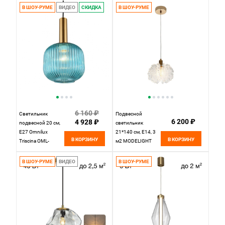
В ШОУ-РУМЕ
ВИДЕО
СКИДКА
В ШОУ-РУМЕ
6 160 ₽
Светильник
Подвесной
6 200 ₽
4 928 ₽
подвесной 20 см,
светильник
Е27 Omnilux
21*140 см, Е14, 3
В КОРЗИНУ
В КОРЗИНУ
Triscina OML-
м2 MODELIGHT
99416-01 бронза/
MDL.65223.1HC
голубой
GD золото
В ШОУ-РУМЕ
ВИДЕО
В ШОУ-РУМЕ