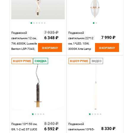
7 935 ₽
Подвесной
Подвесной
7 990 ₽
6 348 ₽
светильник 12 см,
светильник 22*12
7W, 4000K, Lussole
см, 1*LED, 10W,
В КОРЗИНУ
В КОРЗИНУ
Benton LSP-7343,
3000K Arte Lamp
золото, звезное
Andromeda
небо
A2089SP-3GO,
В ШОУ-РУМЕ
СКИДКА
В ШОУ-РУМЕ
ВИДЕО
Золото
8 240 ₽
Подвес 10*150 см,
Подвесной
8 330 ₽
6 592 ₽
G9, 1-2 м2 ST LUCE
светильник 13*65-