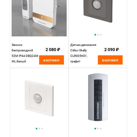
Звонок
Датчик движения
2 080 ₽
2 090 ₽
беспроводной
Citilux Skally
52M IP44 DBQ24M
CLR005KS1,
В КОРЗИНУ
В КОРЗИНУ
WL белый
графит
Elektrostandard