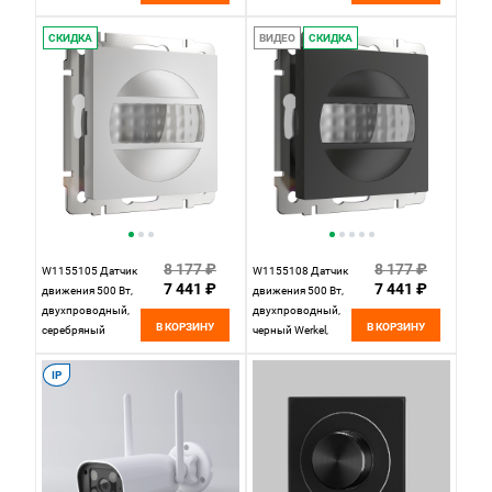
4690389172618
76500/00,
СКИДКА
ВИДЕО
СКИДКА
8 177 ₽
8 177 ₽
W1155105 Датчик
W1155108 Датчик
7 441 ₽
7 441 ₽
движения 500 Вт,
движения 500 Вт,
двухпроводный,
двухпроводный,
В КОРЗИНУ
В КОРЗИНУ
серебряный
черный Werkel,
матовый Werkel,
4690389172649
4690389205446
IP