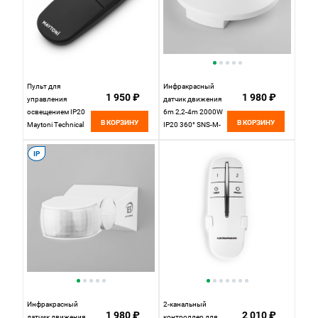
Пульт для
Инфракрасный
1 950 ₽
1 980 ₽
управления
датчик движения
освещением IP20
6m 2,2-4m 2000W
В КОРЗИНУ
В КОРЗИНУ
Maytoni Technical
IP20 360° SNS-M-
Led Strip MRC004B
11 белый
Elektrostandard
IP
Инфракрасный
2-канальный
1 980 ₽
2 010 ₽
датчик движения
контроллер для