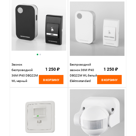
Звонок
Беспроводной
1 250 ₽
1 250 ₽
беспроводной
звонок 36M IP40
36M IP40 DBQ22M
DBQ22M WL белый
В КОРЗИНУ
В КОРЗИНУ
WL черный
Elektrostandard
Elektrostandard