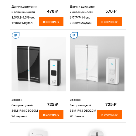
Датчик движения
Датчик движения
470 ₽
570 ₽
и освещенности
и освещенности
3,5*5,2*4,5*9 см,
6*7,7*7*14 см,
В КОРЗИНУ
В КОРЗИНУ
1200W Maytoni
2200W Maytoni
Technical SL-01
Technical SL-02
белый
белый
IP
IP
Звонок
Звонок
725 ₽
725 ₽
беспроводной
беспроводной
36M IP44 DBQ20M
36M IP44 DBQ20M
В КОРЗИНУ
В КОРЗИНУ
WL черный
WL белый
Elektrostandard
Elektrostandard