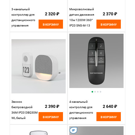
3-канальный
Микроволновый
2 320 ₽
2 370 ₽
контроллер для
датчик движения
дистанционного
10м 1200W 360°
В КОРЗИНУ
В КОРЗИНУ
управления
IP20 SNS-M-13
освещением Y10
белый
Elektrostandard
Elektrostandard
Звонок
4-канальный
2 390 ₽
2 640 ₽
беспроводной
контроллер для
36M IP20 DBQ30M
дистанционного
В КОРЗИНУ
В КОРЗИНУ
WL белый
управления
освещением Y8
Elektrostandard
IP