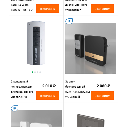
12m 1,8-2,5m
дистанционного
В КОРЗИНУ
В КОРЗИНУ
1200W IP65 180°
управления
SNS-M-09
освещением
Elektrostandard
16002/02
IP
Elektrostandard
2-канальный
Звонок
2 010 ₽
2 080 ₽
контроллер для
беспроводной
дистанционного
52M IP44 DBQ24M
В КОРЗИНУ
В КОРЗИНУ
управления
WL черный
освещением Y2
Elektrostandard
Elektrostandard
IP