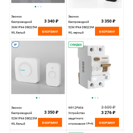
Звонок
Звонок
3 340 ₽
3 350 ₽
беспроводной
беспроводной
36M IP44 DBQ25M
52M IP44 DBQ23M
В КОРЗИНУ
В КОРЗИНУ
WL белый
WL черный
Elektrostandard
Elektrostandard
IP
СКИДКА
3 600 ₽
Звонок
W912P404
3 350 ₽
3 276 ₽
беспроводной
Устройство
52M IP44 DBQ23M
защитного
В КОРЗИНУ
В КОРЗИНУ
WL белый
отключения 1P+N
Elektrostandard
40 А 300 mA AC 6