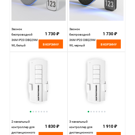
Звонок
Звонок
1 730 ₽
1 730 ₽
беспроводной
беспроводной
36M IP20 DBQ29M
36M IP20 DBQ29M
В КОРЗИНУ
В КОРЗИНУ
WL белый
WL черный
2-канальный
3-канальный
1 830 ₽
1 910 ₽
контроллер для
контроллер для
дистанционного
дистанционного