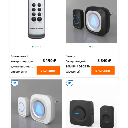
6-канальный
Звонок
3 190 ₽
3 340 ₽
контроллер для
беспроводной
дистанционного
36M IP44 DBQ25M
В КОРЗИНУ
В КОРЗИНУ
управления
WL черный
освещением Y6
Elektrostandard
Elektrostandard
IP
IP