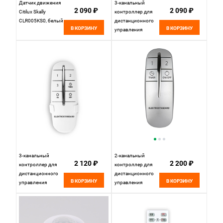
Датчик движения
3-канальный
2 090 ₽
2 090 ₽
Citilux Skally
контроллер для
CLR005KS0, белый
дистанционного
В КОРЗИНУ
В КОРЗИНУ
управления
освещением Y7
Elektrostandard
3-канальный
2-канальный
2 120 ₽
2 200 ₽
контроллер для
контроллер для
дистанционного
дистанционного
В КОРЗИНУ
В КОРЗИНУ
управления
управления
освещением
освещением Y9
16001/03
Elektrostandard
Elektrostandard