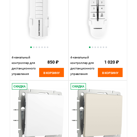
4-канальный
4-канальный
850 ₽
1 020 ₽
контроллер для
контроллер для
дистанционного
дистанционного
В КОРЗИНУ
В КОРЗИНУ
управления
управления
освещением
освещением
16004/04
16002/04
СКИДКА
СКИДКА
Elektrostandard
Elektrostandard