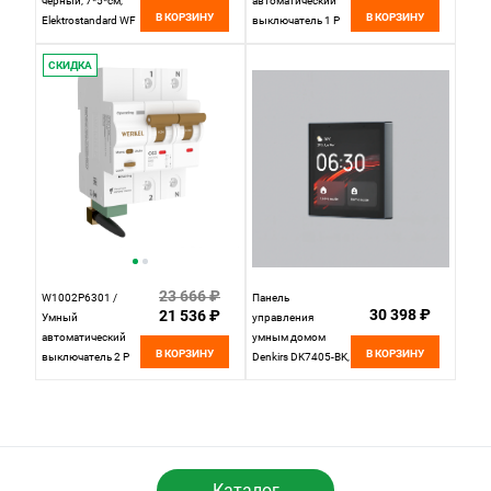
черный, 7*5*см,
автоматический
В КОРЗИНУ
В КОРЗИНУ
Elektrostandard WF
выключатель 1 P
76106/00,
63 A C 6 kA Werkel
4690389194573
СКИДКА
23 666 ₽
W1002P6301 /
Панель
30 398 ₽
21 536 ₽
Умный
управления
автоматический
умным домом
В КОРЗИНУ
В КОРЗИНУ
выключатель 2 P
Denkirs DK7405-BK,
63 A C 6 kA Werkel
черный
4690389194603
Каталог