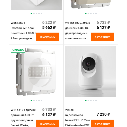
6 222 ₽
6 733 ₽
W6513501
W1155103 Датчик
5 662 ₽
6 127 ₽
Розеточный блок
движения 500 Вт,
3-местный + 3 USB
двухпроводный,
В КОРЗИНУ
В КОРЗИНУ
+ беспроводная
слоновая кость
зарядка Werkel,
Werkel,
4690389204265
4690389172625
СКИДКА
6 733 ₽
W1155101 Датчик
Умная
7 230 ₽
6 127 ₽
движения 500 Вт,
видеокамера
двухпроводный,
белая IP20, 7*7*см,
В КОРЗИНУ
В КОРЗИНУ
белый Werkel,
Elektrostandard WF