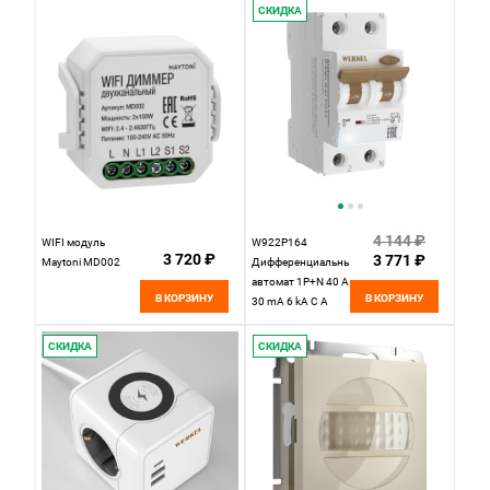
kA Werkel,
СКИДКА
4690389202803
4 144 ₽
WIFI модуль
W922P164
3 720 ₽
3 771 ₽
Maytoni MD002
Дифференциальный
автомат 1P+N 40 A
В КОРЗИНУ
В КОРЗИНУ
30 mA 6 kA C A
Werkel,
4690389201752
СКИДКА
СКИДКА