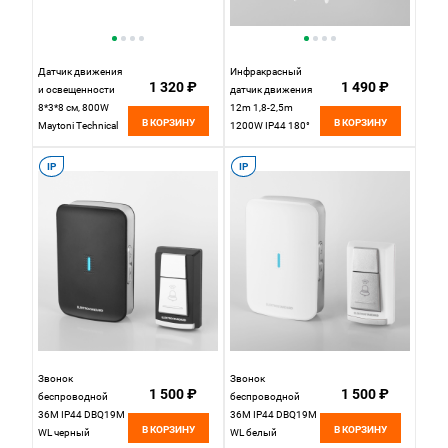
Датчик движения
Инфракрасный
1 320 ₽
1 490 ₽
и освещенности
датчик движения
8*3*8 см, 800W
12m 1,8-2,5m
В КОРЗИНУ
В КОРЗИНУ
Maytoni Technical
1200W IP44 180°
SI-02 белый
SNS-M-08 белый
Elektrostandard
IP
IP
Звонок
Звонок
1 500 ₽
1 500 ₽
беспроводной
беспроводной
36M IP44 DBQ19M
36М IP44 DBQ19M
В КОРЗИНУ
В КОРЗИНУ
WL черный
WL белый