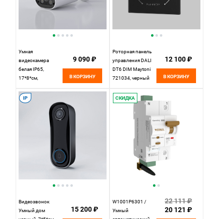
Умная
Роторная панель
9 090 ₽
12 100 ₽
видеокамера
управления DALI
белая IP65,
DT6 DIM Maytoni
В КОРЗИНУ
В КОРЗИНУ
17*8*см,
721034, черный
Elektrostandard WF
76500/01,
IP
СКИДКА
22 111 ₽
Видеозвонок
W1001P6301 /
15 200 ₽
20 121 ₽
Умный дом
Умный