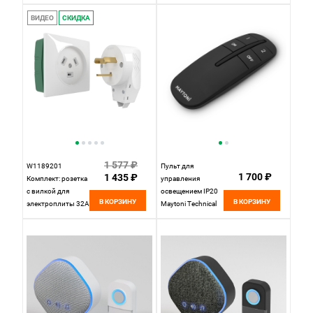
Elektrostandard
Elektrostandard
ВИДЕО
СКИДКА
1 577 ₽
W1189201
Пульт для
1 700 ₽
1 435 ₽
Комплект: розетка
управления
с вилкой для
освещением IP20
В КОРЗИНУ
В КОРЗИНУ
электроплиты 32А
Maytoni Technical
250В, коробка в
Led Strip MRC002B
стену, белый
Werkel,
4690389170805