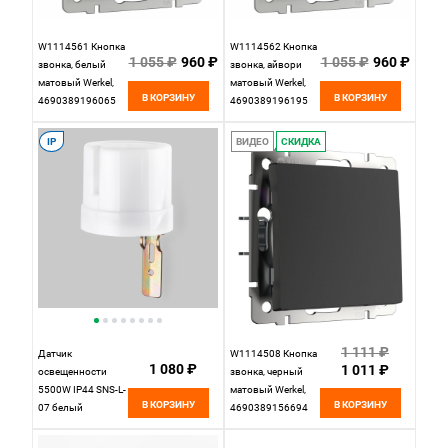
W1114561 Кнопка
W1114562 Кнопка
1 055 ₽
960 ₽
1 055 ₽
960 ₽
звонка, белый
звонка, айвори
матовый Werkel,
матовый Werkel,
В КОРЗИНУ
В КОРЗИНУ
4690389196065
4690389196195
IP
ВИДЕО
СКИДКА
1 111 ₽
Датчик
W1114508 Кнопка
1 080 ₽
1 011 ₽
освещенности
звонка, черный
5500W IP44 SNS-L-
матовый Werkel,
В КОРЗИНУ
В КОРЗИНУ
07 белый
4690389156694
Elektrostandard