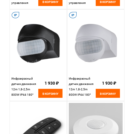
В КОРЗИНУ
В КОРЗИНУ
управления
управления
освещением
освещением
16003/02
16002/03
IP
IP
Elektrostandard
Elektrostandard
Инфракрасный
Инфракрасный
1 930 ₽
1 930 ₽
датчик движения
датчик движения
12m 1,8-2,5m
12m 1,8-2,5m
В КОРЗИНУ
В КОРЗИНУ
800W IP44 180°
800W IP44 180°
SNS-M-10 черный
SNS-M-10 белый
Elektrostandard
Elektrostandard