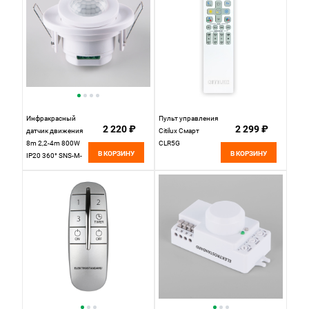
Инфракрасный
Пульт управления
2 220 ₽
2 299 ₽
датчик движения
Citilux Смарт
8m 2,2-4m 800W
CLR5G
В КОРЗИНУ
В КОРЗИНУ
IP20 360° SNS-M-
12 белый
Elektrostandard