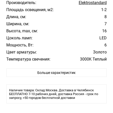
Производитель:
Elektrostandard
Площадь освещения, м2:
1-2
Длина, см:
8
Ширина, см:
7
Высота, max, см:
16
Цоколь ламп:
LED
Мощность, Вт:
6
Цвет арматуры:
Золото
Температура свечения:
3000K Теплый
Стиль:
Модерн
Больше характеристик
Помещение:
Большой зал, Гостиная, Спальня
Влагозащита:
IP20
Лампочки в комплекте:
Да
Наличие товара: Склад Москва. Доставка в Челябинск
Тип светильника:
БЕСПЛАТНО 7-10 рабочих дней, доставка Россия - срок по
Бра
запросу, >50 городов бесплатной доставки