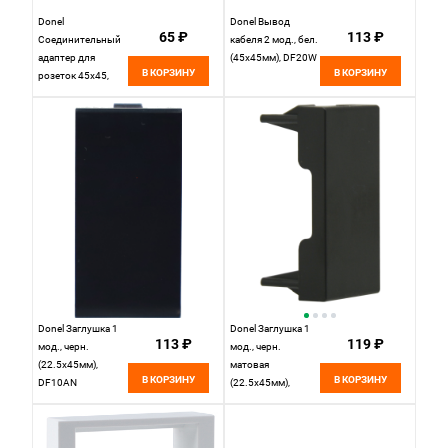
Donel
Donel Вывод
65 ₽
113 ₽
Соединительный
кабеля 2 мод., бел.
адаптер для
(45х45мм), DF20W
В КОРЗИНУ
В КОРЗИНУ
розеток 45х45,
DF6A
Donel Заглушка 1
Donel Заглушка 1
113 ₽
119 ₽
мод., черн.
мод., черн.
(22.5х45мм),
матовая
В КОРЗИНУ
В КОРЗИНУ
DF10AN
(22.5х45мм),
DF10ANM