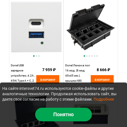
DFB2MROB
матовая
(45х45мм),
DUSB4200ANAF
Donel USB
Donel Лючок в пол
7 959 ₽
8 666 ₽
зарядное
16 мод. (8 мод.
устройство, 4.2A ,
45х45 мм.),
В КОРЗИНУ
В КОРЗИНУ
65W, Type A + C, 2
крышка ABS
мод., бел.
+гальванизированная
На сайте intersvet74.ru используются cookie-файлы и другие
(45х45мм),
стальная вставка,
аналогичные технологии. Продолжая использовать сайт, вы
DUSB4200WAF
DFB16
даете свое согласие на работу с этими файлами.
Подробнее
Понятно