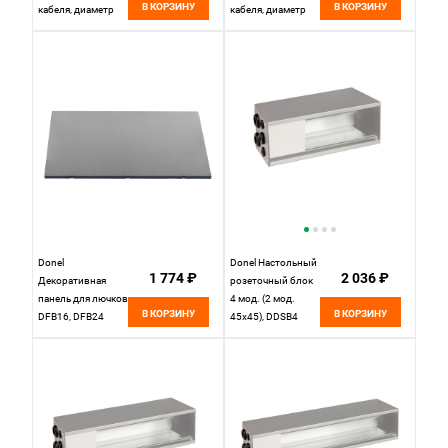
В КОРЗИНУ
В КОРЗИНУ
кабеля, диаметр
кабеля, диаметр
28мм, длина 2м,
28мм, длина 2м,
серый (без
белый (без
инструмента),
инструмента)
DCO28G2
DCO28W2
Donel
Donel Настольный
1 774 ₽
2 036 ₽
Декоративная
розеточный блок
панель для лючков
4 мод. (2 мод.
В КОРЗИНУ
В КОРЗИНУ
DFB16, DFB24
45х45), DDSB4
(нерж. сталь, 8мм),
DFB1624CP