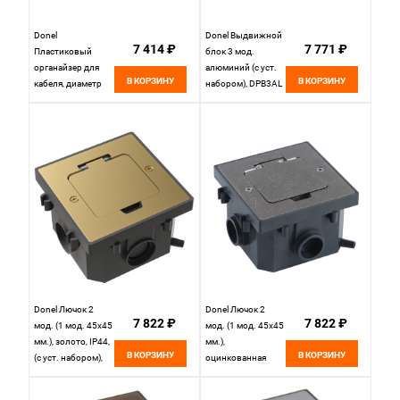
Donel
Donel Выдвижной
7 414 ₽
7 771 ₽
Пластиковый
блок 3 мод.
органайзер для
алюминий (с уст.
В КОРЗИНУ
В КОРЗИНУ
кабеля, диаметр
набором), DPB3AL
28мм, длина 10м,
белый (без
инструмента)
DCO28W10
Donel Лючок 2
Donel Лючок 2
7 822 ₽
7 822 ₽
мод. (1 мод. 45х45
мод. (1 мод. 45х45
мм.), золото, IP44,
мм.),
В КОРЗИНУ
В КОРЗИНУ
(с уст. набором),
оцинкованная
DFB2MRG
сталь, IP44, (с уст.
набором),