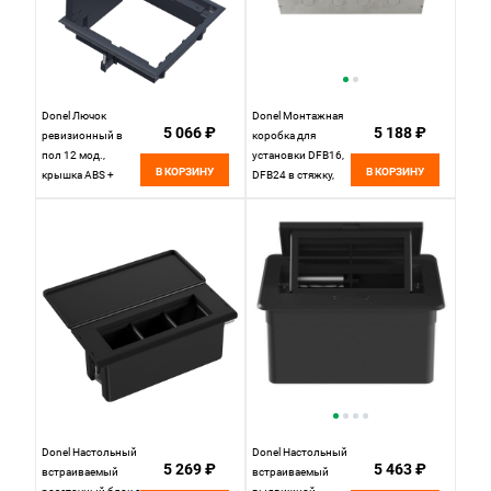
Donel Лючок
Donel Монтажная
5 066 ₽
5 188 ₽
ревизионный в
коробка для
пол 12 мод.,
установки DFB16,
В КОРЗИНУ
В КОРЗИНУ
крышка ABS +
DFB24 в стяжку,
гальванизированная
сталь, DFB1624SB
стальная вставка,
DFB12R
Donel Настольный
Donel Настольный
5 269 ₽
5 463 ₽
встраиваемый
встраиваемый