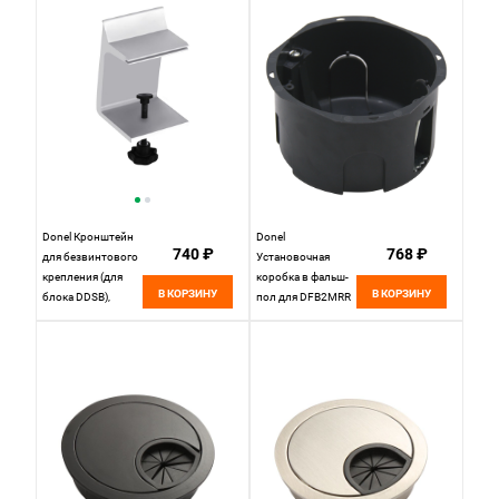
Donel Кронштейн
Donel
740 ₽
768 ₽
для безвинтового
Установочная
крепления (для
коробка в фальш-
В КОРЗИНУ
В КОРЗИНУ
блока DDSB),
пол для DFB2MRR
DDSBF2
(круглая крышка),
DFB2MRRBFF