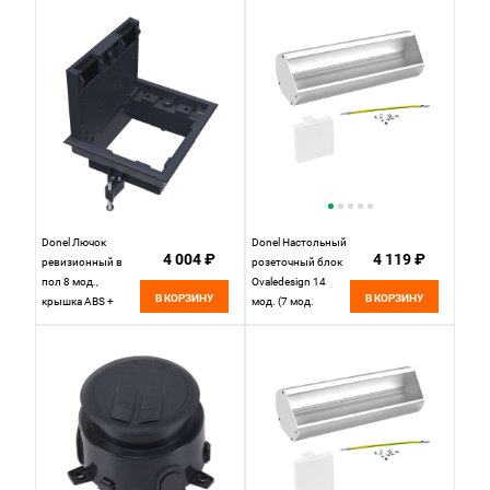
Donel Лючок
Donel Настольный
4 004 ₽
4 119 ₽
ревизионный в
розеточный блок
пол 8 мод.,
Ovaledesign 14
В КОРЗИНУ
В КОРЗИНУ
крышка ABS +
мод. (7 мод.
гальванизированная
45х45), DDSB14O
стальная вставка,
DFB8R