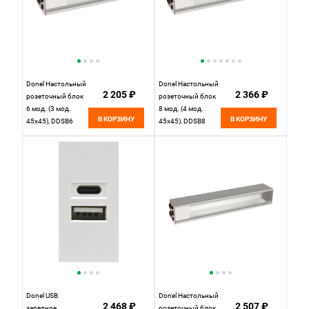
Donel Настольный
Donel Настольный
2 205 ₽
2 366 ₽
розеточный блок
розеточный блок
6 мод. (3 мод.
8 мод. (4 мод.
В КОРЗИНУ
В КОРЗИНУ
45х45), DDSB6
45х45), DDSB8
Donel USB
Donel Настольный
2 468 ₽
2 507 ₽
зарядное
розеточный блок