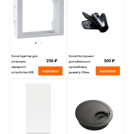
Donel Адаптер для
Donel Инструмент
256 ₽
300 ₽
установки
для кабельного
зарядного
органайзера,
В КОРЗИНУ
В КОРЗИНУ
устройства USB
диаметр 28мм,
стандарта 45х45 в
черный, DCOT28B
DFB24, DFBF45