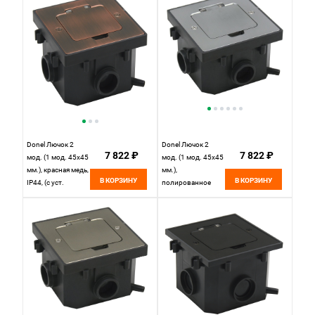
DFB2MRNFA
Donel Лючок 2
Donel Лючок 2
7 822 ₽
7 822 ₽
мод. (1 мод. 45х45
мод. (1 мод. 45х45
мм.), красная медь,
мм.),
В КОРЗИНУ
В КОРЗИНУ
IP44, (с уст.
полированное
набором),
серебро, IP44, (с
DFB2MRRC
уст. набором),
DFB2MRMS