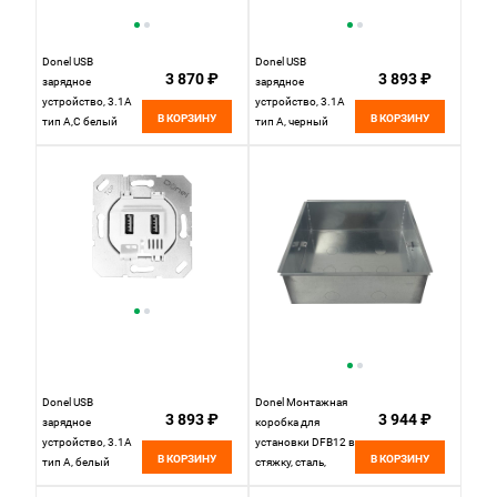
Donel USB
Donel USB
3 870 ₽
3 893 ₽
зарядное
зарядное
устройство, 3.1A
устройство, 3.1A
В КОРЗИНУ
В КОРЗИНУ
тип A,С белый
тип A, черный
DUSB3100WС
DUSB3100AN
Donel USB
Donel Монтажная
3 893 ₽
3 944 ₽
зарядное
коробка для
устройство, 3.1A
установки DFB12 в
В КОРЗИНУ
В КОРЗИНУ
тип A, белый
стяжку, сталь,
DUSB3100W
DFB12SB