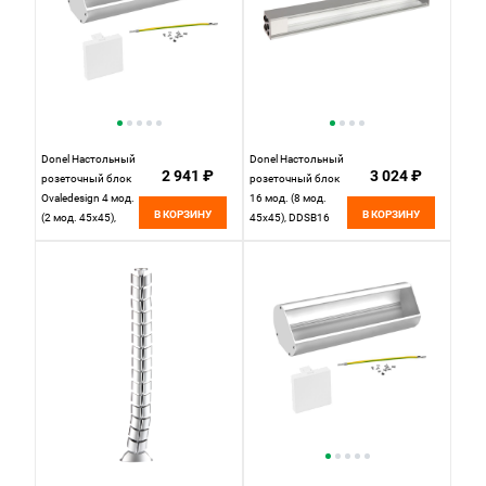
Donel Настольный
Donel Настольный
2 941 ₽
3 024 ₽
розеточный блок
розеточный блок
Ovaledesign 4 мод.
16 мод. (8 мод.
В КОРЗИНУ
В КОРЗИНУ
(2 мод. 45х45),
45х45), DDSB16
DDSB4O