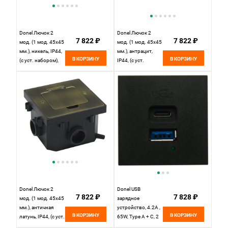
Donel Лючок 2
Donel Лючок 2
7 822 ₽
7 822 ₽
мод. (1 мод. 45х45
мод. (1 мод. 45х45
мм.), никель, IP44,
мм.), антрацит,
В КОРЗИНУ
В КОРЗИНУ
(с уст. набором),
IP44, (с уст.
DFB2MRN
набором),
DFB2MRAN
Donel Лючок 2
Donel USB
7 822 ₽
7 828 ₽
мод. (1 мод. 45х45
зарядное
мм.), античная
устройство, 4.2A ,
В КОРЗИНУ
В КОРЗИНУ
латунь, IP44, (с уст.
65W, Type A + C, 2
набором),
мод., черн.