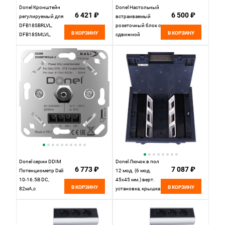
Donel Кронштейн
Donel Настольный
6 421 ₽
6 500 ₽
регулируемый для
встраиваемый
DFB18SBRLVL,
розеточный блок с
В КОРЗИНУ
В КОРЗИНУ
DFB18SMLVL,
сдвижной
DFB24BRLVL,
крышкой из стали
DFB24MLVL,
6 мод. (3 мод.
DFB1824SSB
45х45), черный,
DDSB6SCBS
Donel серии DDIM
Donel Лючок в пол
6 773 ₽
7 087 ₽
Потенциометр Dali
12 мод. (6 мод.
10-16.5В DC,
45х45 мм.) верт.
В КОРЗИНУ
В КОРЗИНУ
82мА,с
установка, крышка
встроенным
ABS
источником
+гальванизированная
питания,
стальная вставка,
роторный,
DFB12S