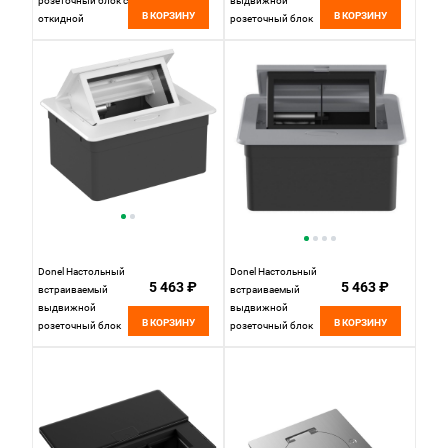
розеточный блок с
выдвижной
В КОРЗИНУ
В КОРЗИНУ
откидной
розеточный блок
крышкой 6 мод. (3
4 мод. (2 мод.
мод. 45х45),
45х45), черный,
черный DDSB6FPB
DDSB4RB
Donel Настольный
Donel Настольный
5 463 ₽
5 463 ₽
встраиваемый
встраиваемый
выдвижной
выдвижной
В КОРЗИНУ
В КОРЗИНУ
розеточный блок
розеточный блок
4 мод. (2 мод.
4 мод. (2 мод.
45х45), белый,
45х45), алюминий
DDSB4RW
DDSB4RAL