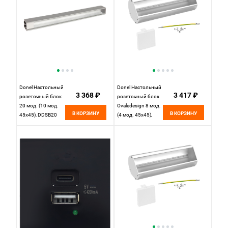
Donel Настольный
Donel Настольный
3 368 ₽
3 417 ₽
розеточный блок
розеточный блок
20 мод. (10 мод.
Ovaledesign 8 мод.
В КОРЗИНУ
В КОРЗИНУ
45х45), DDSB20
(4 мод. 45х45),
DDSB8O