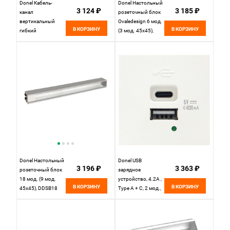
Donel Кабель-
Donel Настольный
3 124 ₽
3 185 ₽
канал
розеточный блок
вертикальный
Ovaledesign 6 мод.
В КОРЗИНУ
В КОРЗИНУ
гибкий
(3 мод. 45х45),
OvaleDesign,
DDSB6O
пластик, серебро,
длина 0.745м,
DSCDO
Donel Настольный
Donel USB
3 196 ₽
3 363 ₽
розеточный блок
зарядное
18 мод. (9 мод.
устройство, 4.2A ,
В КОРЗИНУ
В КОРЗИНУ
45х45), DDSB18
Type A + C, 2 мод.,
бел. (45х45мм),
DUSB4200WCF