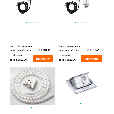
DDIMTWDali-2
Donel Настольный
Donel Настольный
7 190 ₽
7 190 ₽
розеточный блок
розеточный блок
Ovaledesign в
Ovaledesign в
В КОРЗИНУ
В КОРЗИНУ
сборе: 3х220V,
сборе: 3х220V,
кабель 3м с
кабель,
вилкой,
DDSBCNU6O-
DDSBCNU6O-
3PSANC
3PSANC3M