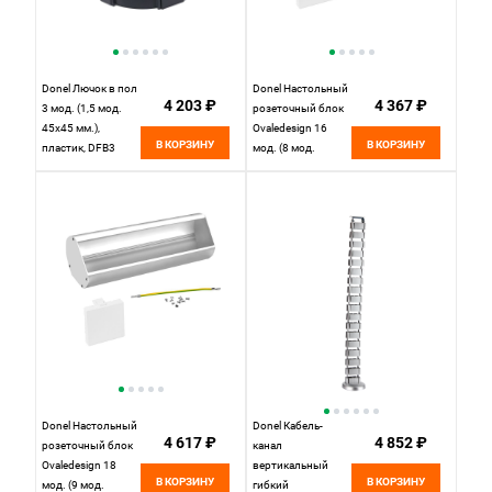
Donel Лючок в пол
Donel Настольный
4 203 ₽
4 367 ₽
3 мод. (1,5 мод.
розеточный блок
45х45 мм.),
Ovaledesign 16
В КОРЗИНУ
В КОРЗИНУ
пластик, DFB3
мод. (8 мод.
45х45), DDSB16O
Donel Настольный
Donel Кабель-
4 617 ₽
4 852 ₽
розеточный блок
канал
Ovaledesign 18
вертикальный
В КОРЗИНУ
В КОРЗИНУ
мод. (9 мод.
гибкий