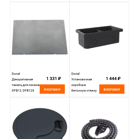
для DFB2MRR
DFB22ZMR и
(круглая крышка),
DFB22MR,
DFB2MRRBCF
DFB22MRBFF
Donel
Donel
1 331 ₽
1 444 ₽
Декоративная
Установочная
панель для лючков
коробка в
В КОРЗИНУ
В КОРЗИНУ
DFB12, DFB12S
бетонную стяжку
(нерж. сталь, 8мм),
для DFB22ZMR и
DFB12CP
DFB22MR,
DFB22MRBCF