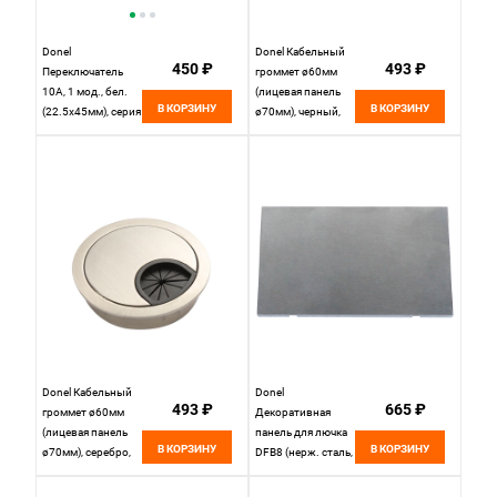
Donel
Donel Кабельный
450 ₽
493 ₽
Переключатель
громмет ø60мм
10А, 1 мод., бел.
(лицевая панель
В КОРЗИНУ
В КОРЗИНУ
(22.5х45мм), серия
ø70мм), черный,
(тип) DA, DAF12W
цинковый сплав,
DCGR60B
Donel Кабельный
Donel
493 ₽
665 ₽
громмет ø60мм
Декоративная
(лицевая панель
панель для лючка
В КОРЗИНУ
В КОРЗИНУ
ø70мм), серебро,
DFB8 (нерж. сталь,
цинковый сплав,
8мм), DFB8CP
DCGR60S