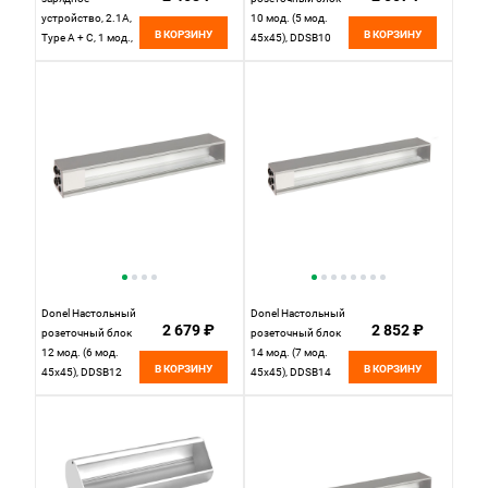
устройство, 2.1A,
10 мод. (5 мод.
В КОРЗИНУ
В КОРЗИНУ
Type A + C, 1 мод.,
45х45), DDSB10
бел. (22.5х45мм)
DUSB2100WCF
Donel Настольный
Donel Настольный
2 679 ₽
2 852 ₽
розеточный блок
розеточный блок
12 мод. (6 мод.
14 мод. (7 мод.
В КОРЗИНУ
В КОРЗИНУ
45х45), DDSB12
45х45), DDSB14