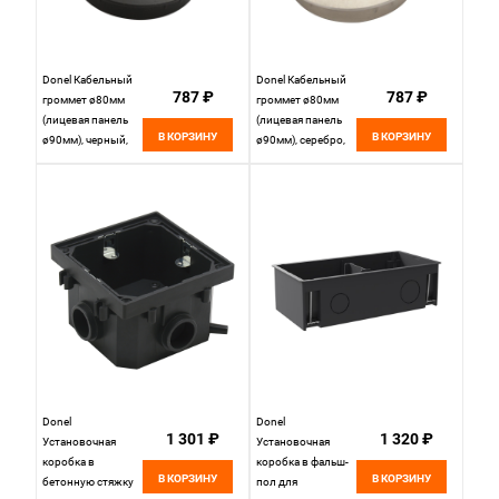
Donel Кабельный
Donel Кабельный
787 ₽
787 ₽
громмет ø80мм
громмет ø80мм
(лицевая панель
(лицевая панель
В КОРЗИНУ
В КОРЗИНУ
ø90мм), черный,
ø90мм), серебро,
цинковый сплав,
цинковый сплав,
DCGR80B
DCGR80S
Donel
Donel
1 301 ₽
1 320 ₽
Установочная
Установочная
коробка в
коробка в фальш-
В КОРЗИНУ
В КОРЗИНУ
бетонную стяжку
пол для