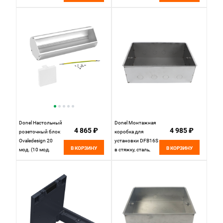
45х45), DDSB18O
SquareDesign,
пластик, серебро,
длина 0.792м
DSCDS
Donel Настольный
Donel Монтажная
4 865 ₽
4 985 ₽
розеточный блок
коробка для
Ovaledesign 20
установки DFB16S
В КОРЗИНУ
В КОРЗИНУ
мод. (10 мод.
в стяжку, сталь,
45х45), DDSB20O
DFB16SSB