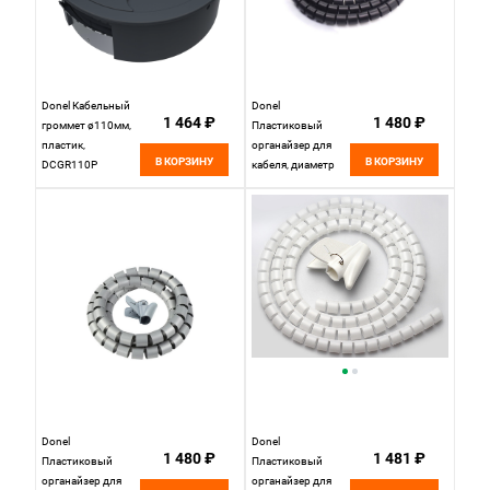
Donel Кабельный
Donel
1 464 ₽
1 480 ₽
громмет ø110мм,
Пластиковый
пластик,
органайзер для
В КОРЗИНУ
В КОРЗИНУ
DCGR110P
кабеля, диаметр
28мм, длина 2м,
черный (без
инструмента),
DCO28B2
Donel
Donel
1 480 ₽
1 481 ₽
Пластиковый
Пластиковый
органайзер для
органайзер для