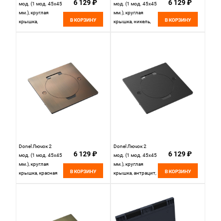
6 129 ₽
6 129 ₽
мод. (1 мод. 45х45
мод. (1 мод. 45х45
мм.), круглая
мм.), круглая
В КОРЗИНУ
В КОРЗИНУ
крышка,
крышка, никель,
оцинкованная
IP44, DFB2MRRN
сталь, IP44,
DFB2MRRNFA
Donel Лючок 2
Donel Лючок 2
6 129 ₽
6 129 ₽
мод. (1 мод. 45х45
мод. (1 мод. 45х45
мм.), круглая
мм.), круглая
В КОРЗИНУ
В КОРЗИНУ
крышка, красная
крышка, антрацит,
медь, IP44,
IP44, DFB2MRRAN
DFB2MRRRC