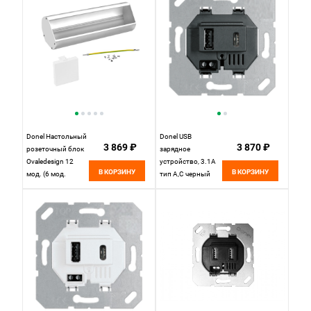
Donel Настольный
Donel USB
3 869 ₽
3 870 ₽
розеточный блок
зарядное
Ovaledesign 12
устройство, 3.1A
В КОРЗИНУ
В КОРЗИНУ
мод. (6 мод.
тип A,С черный
45х45), DDSB12O
DUSB3100ANС