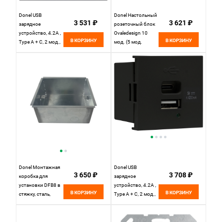
Donel USB
Donel Настольный
3 531 ₽
3 621 ₽
зарядное
розеточный блок
устройство, 4.2A ,
Ovaledesign 10
В КОРЗИНУ
В КОРЗИНУ
Type A + C, 2 мод.,
мод. (5 мод.
черн. (45х45мм)
45х45), DDSB10O
DUSB4200ANCF
Donel Монтажная
Donel USB
3 650 ₽
3 708 ₽
коробка для
зарядное
установки DFB8 в
устройство, 4.2A ,
В КОРЗИНУ
В КОРЗИНУ
стяжку, сталь,
Type A + C, 2 мод.,
DFB8SB
черн. матовая
(45х45мм)
DUSB4200ANF