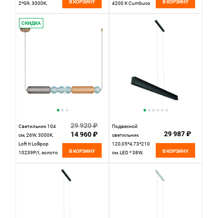
В КОРЗИНУ
В КОРЗИНУ
2*G9, 3000К,
4200 К Cumbuco
Maytoni Inversio
5503, белый,
MOD350PL-02BBS
дневной свет
СКИДКА
черный
29 920 ₽
Светильник 104
Подвесной
29 987 ₽
14 960 ₽
см, 26W, 3000K,
светильник
Loft It Lollipop
120,05*4,73*210
В КОРЗИНУ
В КОРЗИНУ
10239P/I, золото
см, LED * 38W,
4000К Mantra
Hanok 7545,
черный