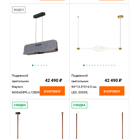
Lightstar Virata
Loom MOD258PL-
814203, золотой
L20BS3K латунный
ВИДЕО
Подвесной
Подвесной
42 490 ₽
42 490 ₽
светильник
светильник
Maytoni
96*13,5*316,5 см,
В КОРЗИНУ
В КОРЗИНУ
MOD408PL-L12B3K
LED, 3000К,
90*14*60-220 см,
Maytoni LOOP
*LED*13W, 3000K,
MOD290PL-
СКИДКА
СКИДКА
Maytoni Optimista
L23BS3K латунный
MOD408PL-
L12B3K, Черный