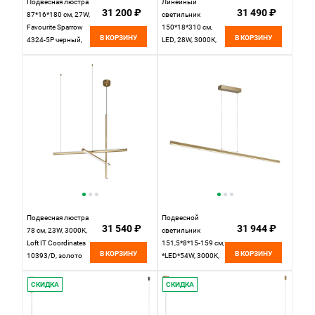
Подвесная люстра
Линейный
31 200 ₽
31 490 ₽
87*16*180 см, 27W,
светильник
Favourite Sparrow
150*18*310 см,
В КОРЗИНУ
В КОРЗИНУ
4324-5P черный,
LED, 28W, 3000К,
матовое золото,
Maytoni Plume
белое стекло
MOD340PL-
L28BS3K латунный
Подвесная люстра
Подвесной
31 540 ₽
31 944 ₽
78 см, 23W, 3000K,
светильник
Loft IT Coordinates
151,5*8*15-159 см,
В КОРЗИНУ
В КОРЗИНУ
10393/D, золото
*LED*54W, 3000K,
Mantra Lineal
MAN8961,
СКИДКА
СКИДКА
золотой