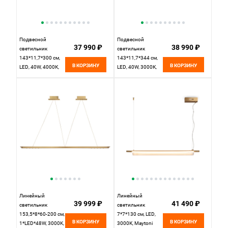
Подвесной
Подвесной
37 990 ₽
38 990 ₽
светильник
светильник
143*11,7*300 см,
143*11,7*344 см,
В КОРЗИНУ
В КОРЗИНУ
LED, 40W, 4000К,
LED, 40W, 3000К,
Maytoni Halo
Maytoni Halo
MOD247PL-L49BK
MOD247PL-L49BSK
черный
латунный
Линейный
Линейный
39 999 ₽
41 490 ₽
светильник
светильник
153,5*8*60-200 см,
7*7*130 см, LED,
В КОРЗИНУ
В КОРЗИНУ
1*LED*48W, 3000K,
3000К, Maytoni