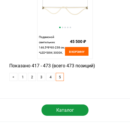
Подвесной
45 500 ₽
светильник
146,5*8*60-238 см,
В КОРЗИНУ
*LED*38W, 3000K,
Mantra Fugaz
MAN8952,
Показано 417 - 473 (всего 473 позиций)
золотой
<
1
2
3
4
5
Каталог