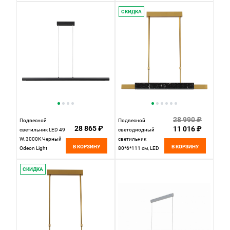
СКИДКА
28 990 ₽
Подвесной
Подвесной
28 865 ₽
11 016 ₽
светильник LED 49
светодиодный
W, 3000К Черный
светильник
В КОРЗИНУ
В КОРЗИНУ
Odeon Light
80*6*111 см, LED
Hightech 6643/45L
20W 3000K Odeon
IP20
Light Marmi
СКИДКА
4361/25L античная
бронза