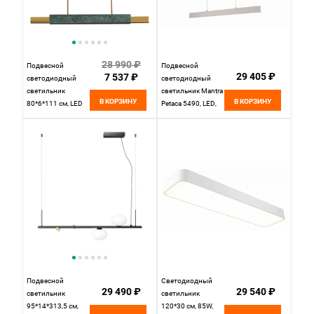
28 990 ₽
Подвесной
Подвесной
29 405 ₽
7 537 ₽
светодиодный
светодиодный
светильник
светильник Mantra
В КОРЗИНУ
В КОРЗИНУ
80*6*111 см, LED
Petaca 5490, LED,
20W 3000K Odeon
W40, длина 119 см,
Light Marmi
белый
4360/25L античная
бронза
Подвесной
Светодиодный
29 490 ₽
29 540 ₽
светильник
светильник
95*14*313,5 см,
120*30 см, 85W,