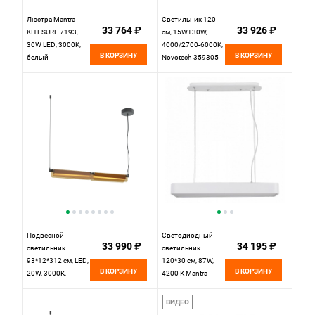
Люстра Mantra
Светильник 120
33 764 ₽
33 926 ₽
KITESURF 7193,
см, 15W+30W,
30W LED, 3000K,
4000/2700-6000K,
В КОРЗИНУ
В КОРЗИНУ
белый
Novotech 359305
Подвесной
Светодиодный
33 990 ₽
34 195 ₽
светильник
светильник
93*12*312 см, LED,
120*30 см, 87W,
В КОРЗИНУ
В КОРЗИНУ
20W, 3000К,
4200 К Mantra
Maytoni FLAT
Cumbuco
MOD296PL-
5503+5517,
ВИДЕО
L20BC3K черный
белый, дневной