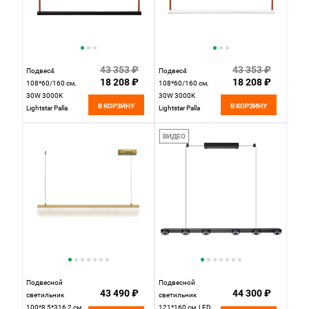
43 353 ₽
43 353 ₽
Подвес4
Подвес4
18 208 ₽
18 208 ₽
108*60/160 см,
108*60/160 см,
30W 3000K
30W 3000K
В КОРЗИНУ
В КОРЗИНУ
Lightstar Palla
Lightstar Palla
737117 Черный
737116 Белый
ВИДЕО
Подвесной
Подвесной
43 490 ₽
44 300 ₽
светильник
светильник
100*8,5*316,2 см,
121*160 см, LED