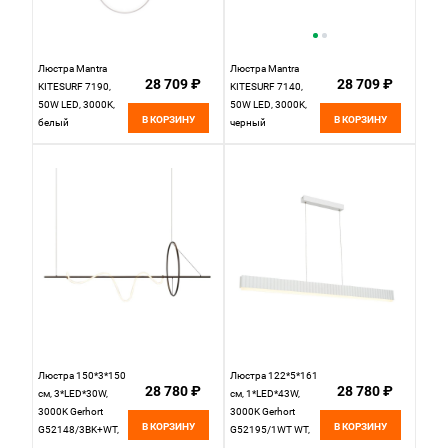
Люстра Mantra
Люстра Mantra
28 709 ₽
28 709 ₽
KITESURF 7190,
KITESURF 7140,
50W LED, 3000K,
50W LED, 3000K,
В КОРЗИНУ
В КОРЗИНУ
белый
черный
Люстра 150*3*150
Люстра 122*5*161
28 780 ₽
28 780 ₽
см, 3*LED*30W,
см, 1*LED*43W,
3000K Gerhort
3000K Gerhort
В КОРЗИНУ
В КОРЗИНУ
G52148/3BK+WT,
G52195/1WT WT,
Черный
Белый