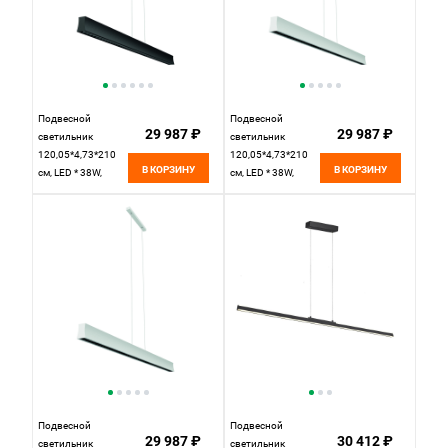
Подвесной
Подвесной
29 987 ₽
29 987 ₽
светильник
светильник
120,05*4,73*210
120,05*4,73*210
В КОРЗИНУ
В КОРЗИНУ
см, LED * 38W,
см, LED * 38W,
3000К Mantra
4000К Mantra
Hanok 7544,
Hanok 7541, белый
черный
Подвесной
Подвесной
29 987 ₽
30 412 ₽
светильник
светильник