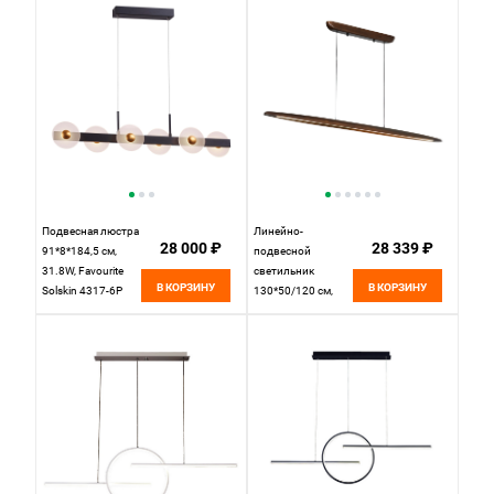
Подвесная люстра
Линейно-
28 000 ₽
28 339 ₽
91*8*184,5 см,
подвесной
31.8W, Favourite
светильник
В КОРЗИНУ
В КОРЗИНУ
Solskin 4317-6P
130*50/120 см,
матовый черный,
1*led*25W 3000K
латунь,
Lussole Lassen LSP-
прозрачный акрил
7260 коричневый