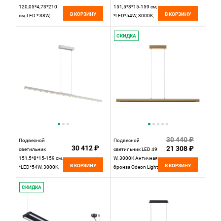
120,05*4,73*210
151,5*8*15-159 см,
В КОРЗИНУ
В КОРЗИНУ
см, LED * 38W,
*LED*54W, 3000K,
3000К Mantra
Mantra Lineal
Hanok 7540, белый
MAN8960, черный
СКИДКА
30 440 ₽
Подвесной
Подвесной
30 412 ₽
21 308 ₽
светильник
светильник LED 49
151,5*8*15-159 см,
W, 3000К Античная
В КОРЗИНУ
В КОРЗИНУ
*LED*54W, 3000K,
бронза Odeon Light
Mantra Lineal
Hightech 6644/45L
MAN8959, белый
IP20
СКИДКА