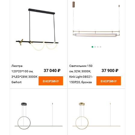
натуральный
Люстра
Светильник 150
37 040 ₽
37 900 ₽
120*20*100 см,
см, 32W, 3000K,
3*LED*28W, 3000K
Kink Light 08021-
В КОРЗИНУ
В КОРЗИНУ
Gerhort
150P,20, бронза
G52173/1+2BK
BRS WT, Черный