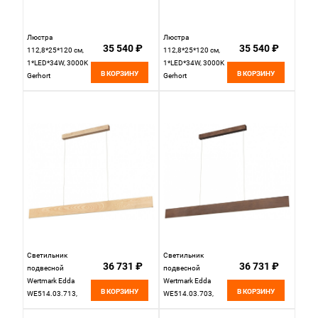
Люстра
Люстра
35 540 ₽
35 540 ₽
112,8*25*120 см,
112,8*25*120 см,
1*LED*34W, 3000K
1*LED*34W, 3000K
В КОРЗИНУ
В КОРЗИНУ
Gerhort
Gerhort
G52168/1CPGD,
G52168/1BK,
Золото шампань
Черный
Светильник
Светильник
36 731 ₽
36 731 ₽
подвесной
подвесной
Wertmark Edda
Wertmark Edda
В КОРЗИНУ
В КОРЗИНУ
WE514.03.713,
WE514.03.703,
150*1,6 см,
150*1,6 см, дуб