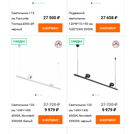
Светильник 115
Подвесной
27 500 ₽
27 658 ₽
см, Favourite
светильник
Trompa 4093-4P,
120*8*15-150 см,
В КОРЗИНУ
В КОРЗИНУ
черный
*LED*24W, 3000K,
Mantra Lineal
MAN9036,
СКИДКА
СКИДКА
золотой
27 720 ₽
27 720 ₽
Светильник 120
Светильник 120
9 979 ₽
9 979 ₽
см, 14W+14W,
см, 14W+14W,
4000K, Novotech
4000K, Novotech
В КОРЗИНУ
В КОРЗИНУ
359308, белый
359309, черный