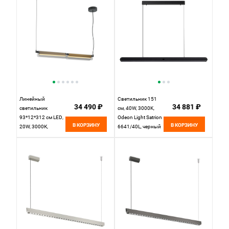
свет
Линейный
Светильник 151
34 490 ₽
34 881 ₽
светильник
см, 40W, 3000K,
93*12*312 см LED,
Odeon Light Satrion
В КОРЗИНУ
В КОРЗИНУ
20W, 3000К,
6641/40L, черный
Maytoni FLAT
MOD296PL-
L20BS3K черный