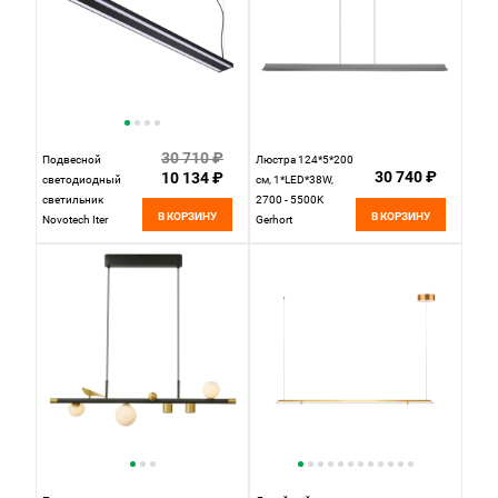
30 710 ₽
Подвесной
Люстра 124*5*200
30 740 ₽
10 134 ₽
светодиодный
см, 1*LED*38W,
светильник
2700 - 5500K
В КОРЗИНУ
В КОРЗИНУ
Novotech Iter
Gerhort
358446, 60W LED,
G52191/1BK BK,
4000K, черный
Черный