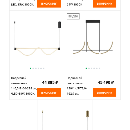
В КОРЗИНУ
В КОРЗИНУ
LED, 35W, 3000К,
64W 3000K
Maytoni Petra
черный Odeon
MOD250PL-
Light Turman
ВИДЕО
L36BS3K латунный
6631/64L
Подвесной
Подвесной
44 885 ₽
45 490 ₽
светильник
светильник
146,5*8*60-238 см,
120*14,5*72,9-
В КОРЗИНУ
В КОРЗИНУ
*LED*38W, 3000K,
162,9 см,
Mantra Fugaz
*LED*32W, K,
MAN8951, черный
Maytoni Wabi
MOD428PL-L20BK,
Черный