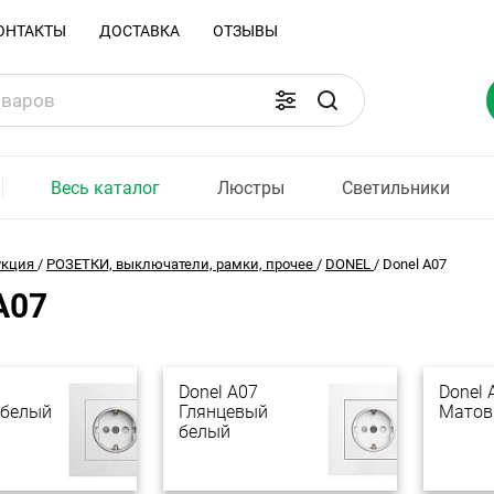
ОНТАКТЫ
ДОСТАВКА
ОТЗЫВЫ
Весь каталог
Люстры
Светильники
укция
/
РОЗЕТКИ, выключатели, рамки, прочее
/
DONEL
/
Donel A07
A07
Donel A07
Donel 
 белый
Глянцевый
Матов
белый