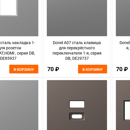
 сталь накладка 1-
Donel A07 сталь клавиша
Donel
для розеток
для перекрёстного
я
AT,HDMI , серия DB,
переключателя 1-я, серия
DE85937
DB, DE29737
70 ₽
70 ₽
В КОРЗИНУ
В КОРЗИНУ