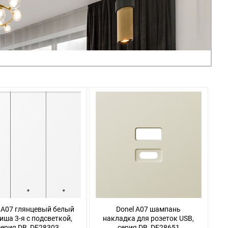
 A07 глянцевый белый
Donel A07 шампань
иша 3-я с подсветкой,
накладка для розеток USB,
серия DB, DE28303
серия DB, DE28651