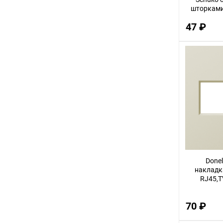
шторками
3
D
47 ₽
12
32
14
30
56
22
100
18
75
Done
накладка
9
RJ45,TV
24
70 ₽
68
16