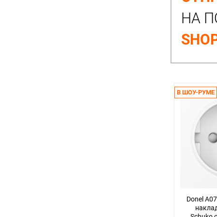
НА П
2
8
SHOP
45
40
5
7
В ШОУ-РУМЕ
35
17
60
10
4
48
Donel A0
15
наклад
20
Schuko 