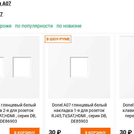
я A07
07
ороже
по популярности
по новизне
В ШОУ-РУМЕ
7 глянцевый белый
Donel A07 глянцевый белый
Donel
 2-я для розеток
накладка 1-я для розеток
клави
AT,HDMI , серия DB,
RJ45,TV,SAT,HDMI , серия DB,
пере
DE86903
DE85903
30 ₽
30 ₽
В КОРЗИНУ
В КОРЗИНУ