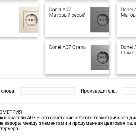
Donel A07
Donel 
Матовый серый
Матов
й
Donel A07 Сталь
Donel 
Шамп
слова:
Производитель:
ЕОМЕТРИЯ
ыключатели A07 – это сочетание чёткого геометричного ди
 зазоры между элементами и продуманная цветовая пали
терьера.