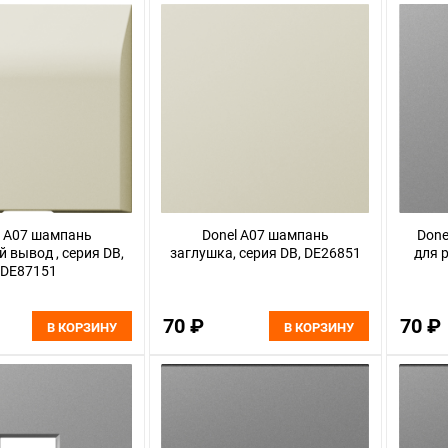
l A07 шампань
Donel A07 шампань
Done
 вывод , серия DB,
заглушка, серия DB, DE26851
для 
DE87151
70 ₽
70 ₽
В КОРЗИНУ
В КОРЗИНУ