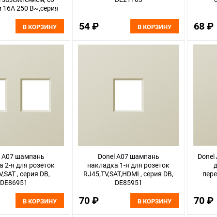
 16A 250 В~,серия
B, DE22003
54 ₽
68 ₽
В КОРЗИНУ
В КОРЗИНУ
l A07 шампань
Donel A07 шампань
Donel
 2-я для розеток
накладка 1-я для розеток
д
,SAT , серия DB,
RJ45,TV,SAT,HDMI , серия DB,
пере
DE86951
DE85951
70 ₽
70 ₽
В КОРЗИНУ
В КОРЗИНУ