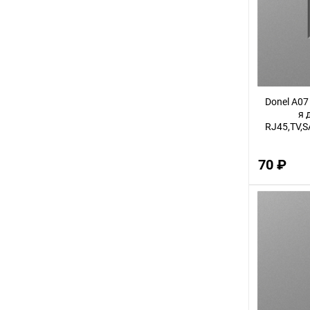
2,5
3,5
28
44
Donel A07
13
я 
RJ45,TV,S
31
4,5
70 ₽
41
1,5
38
34
53
63
37