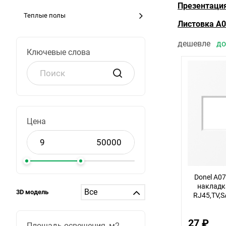
Презентаци
Теплые полы
Листовка A
дешевле
д
Ключевые слова
Цена
Donel A0
накладка
3D модель
RJ45,TV,S
27 ₽
Площадь освещения, м2