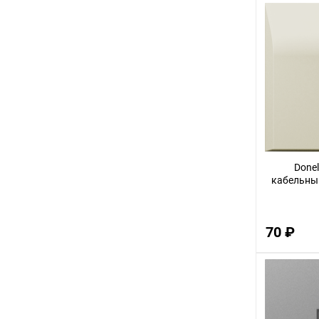
72
11
80
70
36
23
27
Done
55
кабельный
95
50
70 ₽
29
21
26
19