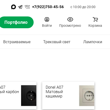
+7(922)750-45-56
с 10:00 до 20:00
Портфолио
Войти
Просмотрено
Корзина
Встраиваемые
Трековый свет
Лампочки
A07
Donel A07
ый карбон
Матовый
кашемир