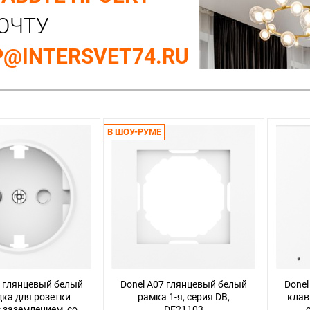
ОЧТУ
@INTERSVET74.RU
В ШОУ-РУМЕ
7 глянцевый белый
Donel A07 глянцевый белый
Donel
ка для розетки
рамка 1-я, серия DB,
клав
с заземлением, со
DE21103