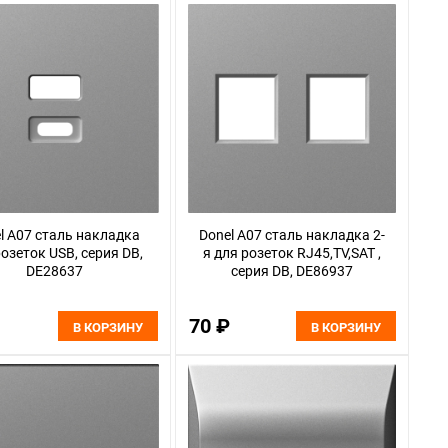
l A07 сталь накладка
Donel A07 сталь накладка 2-
розеток USB, серия DB,
я для розеток RJ45,TV,SAT ,
DE28637
серия DB, DE86937
70 ₽
В КОРЗИНУ
В КОРЗИНУ