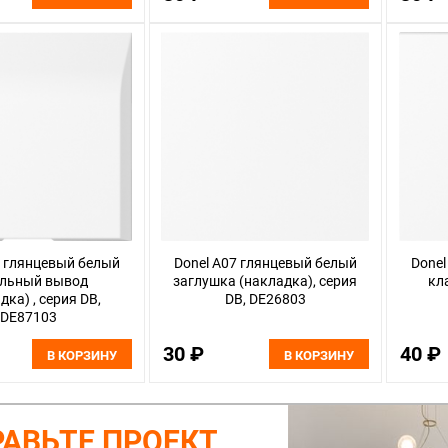
7 глянцевый белый
Donel A07 глянцевый белый
Donel
ельный вывод
заглушка (накладка), серия
кл
дка) , серия DB,
DB, DE26803
DE87103
30 ₽
40 ₽
В КОРЗИНУ
В КОРЗИНУ
АВЬТЕ ПРОЕКТ