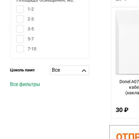
1-2
2-3
3-5
5-7
7-10
10-12
12-15
Цоколь ламп
15-20
Donel A0
Все фильтры
каб
20-25
(накла
25-30
больше 30
30 ₽
1
6
ОТПР
25