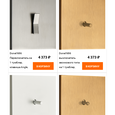
серия DT,
DT106ANB
DT106WGB
Donel N96
Donel N96
4 373 ₽
4 373 ₽
Переключатель на
выключатель
1 тумблер,
звонкового типа
В КОРЗИНУ
В КОРЗИНУ
клавиша Angle,
на 1 тумблер,
10AX 250V,
Цилиндр, 10AX
Вороненая сталь,
250V, Латунь,
серия DT,
серия DT,
DT106AGB
DT151CMB