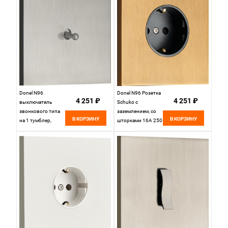
DT151CNB
DT151CGB
Donel N96
Donel N96 Розетка
4 251 ₽
4 251 ₽
выключатель
Schuko с
звонкового типа
заземлением, со
В КОРЗИНУ
В КОРЗИНУ
на 1 тумблер,
шторками 16A 250
Каплевидный,
В~ , Латунь, серия
10AX 250V,
DT, DT188MB
Вороненая сталь,
серия DT,
DT151DGB