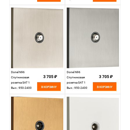
Donel N96
Donel N96
3 705 ₽
3 705 ₽
Спутниковая
Спутниковая
розетка SAT 1
розетка SAT 1
В КОРЗИНУ
В КОРЗИНУ
Вых.: 950-2400
Вых.: 950-2400
МГц, (F-разъём),
МГц, (F-разъём),
Никель, серия DT,
Вороненая сталь,
DT302NB
серия DT, DT302GB