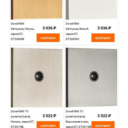
Donel N96
Donel N96
3 036 ₽
3 036 ₽
Заглушка, Латунь,
Заглушка, Белый,
серия DT,
серия DT,
В КОРЗИНУ
В КОРЗИНУ
DT268MB
DT268WH
Donel N96 TV
Donel N96 TV
3 522 ₽
3 522 ₽
розетка (папа),
розетка (папа),
Никель, серия DT,
Вороненая сталь,
В КОРЗИНУ
В КОРЗИНУ
DT301NB
серия DT, DT301GB