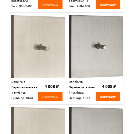
розетка SAT 1
розетка SAT 1
В КОРЗИНУ
В КОРЗИНУ
Вых.: 950-2400
Вых.: 950-2400
МГц, (F-разъём),
МГц, (F-разъём),
Латунь, серия DT,
Белый, серия DT,
DT302MB
DT302WH
Donel N96
Donel N96
4 008 ₽
4 008 ₽
Переключатель на
Переключатель на
1 тумблер,
1 тумблер,
В КОРЗИНУ
В КОРЗИНУ
Цилиндр, 10AX
Цилиндр, 10AX
250V, Никель,
250V, Вороненая
серия DT,
сталь, серия DT,
DT106CNB
DT106CGB