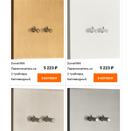
DT108CMB
Donel N96
Donel N96
5 223 ₽
5 223 ₽
Переключатель на
Переключатель на
2 тумблера,
2 тумблера,
В КОРЗИНУ
В КОРЗИНУ
Каплевидный,
Каплевидный,
10AX 250V, Латунь,
10AX 250V, Белый,
серия DT,
серия DT,
DT108DMB
DT108DWH