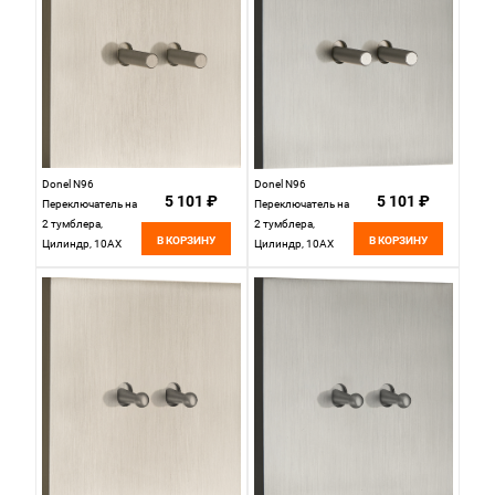
DT107DNB
серия DT,
DT107DGB
Donel N96
Donel N96
5 101 ₽
5 101 ₽
Переключатель на
Переключатель на
2 тумблера,
2 тумблера,
В КОРЗИНУ
В КОРЗИНУ
Цилиндр, 10AX
Цилиндр, 10AX
250V, Никель,
250V, Вороненая
серия DT,
сталь, серия DT,
DT108CNB
DT108CGB