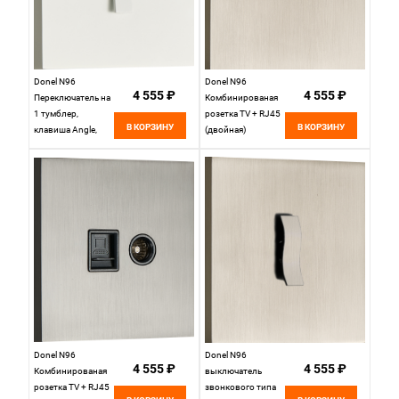
Donel N96
Donel N96
4 555 ₽
4 555 ₽
Переключатель на
Комбинированая
1 тумблер,
розетка TV + RJ45
В КОРЗИНУ
В КОРЗИНУ
клавиша Angle,
(двойная)
10AX 250V, Белый,
cat.6/ClassE,
серия DT,
Никель, серия DT,
DT106AWH
DT306NB
Donel N96
Donel N96
4 555 ₽
4 555 ₽
Комбинированая
выключатель
розетка TV + RJ45
звонкового типа