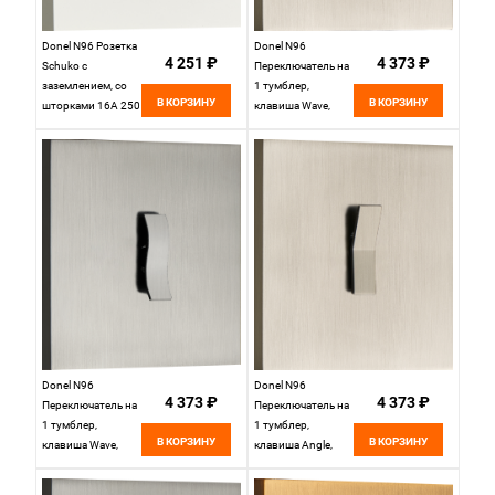
Donel N96 Розетка
Donel N96
4 251 ₽
4 373 ₽
Schuko с
Переключатель на
заземлением, со
1 тумблер,
В КОРЗИНУ
В КОРЗИНУ
шторками 16A 250
клавиша Wave,
В~ , Белый, серия
10AX 250V, Никель,
DT, DT188WH
серия DT,
DT106WNB
Donel N96
Donel N96
4 373 ₽
4 373 ₽
Переключатель на
Переключатель на
1 тумблер,
1 тумблер,
В КОРЗИНУ
В КОРЗИНУ
клавиша Wave,
клавиша Angle,
10AX 250V,
10AX 250V, Никель,
Вороненая сталь,
серия DT,