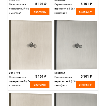
Donel N96
Donel N96
5 101 ₽
5 101 ₽
Переключатель
Переключатель
перекрестный (с 3-
перекрестный (с 3-
В КОРЗИНУ
В КОРЗИНУ
х мест) на 1
х мест) на 1
тумблер, Цилиндр,
тумблер, Цилиндр,
10AX 250V, Никель,
10AX 250V,
серия DT,
Вороненая сталь,,
DT107CNB
DT107CGB
Donel N96
Donel N96
5 101 ₽
5 101 ₽
Переключатель
Переключатель
перекрестный (с 3-
перекрестный (с 3-
В КОРЗИНУ
В КОРЗИНУ
х мест) на 1
х мест) на 1
тумблер,
тумблер,
Каплевидный,
Каплевидный,
10AX 250V, Никель,
10AX 250V,
серия DT,
Вороненая сталь,