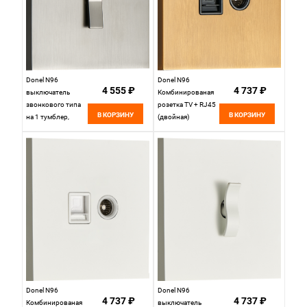
Donel N96
Donel N96
4 555 ₽
4 737 ₽
выключатель
Комбинированая
звонкового типа
розетка TV + RJ45
В КОРЗИНУ
В КОРЗИНУ
на 1 тумблер,
(двойная)
клавиша Angle,
cat.6/ClassE,
10AX 250V,
Латунь, серия DT,
Вороненая сталь,
DT306MB
серия DT,
DT151AGB
Donel N96
Donel N96
4 737 ₽
4 737 ₽
Комбинированая
выключатель