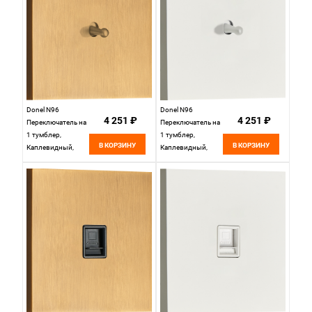
Donel N96
Donel N96
4 251 ₽
4 251 ₽
Переключатель на
Переключатель на
1 тумблер,
1 тумблер,
В КОРЗИНУ
В КОРЗИНУ
Каплевидный,
Каплевидный,
10AX 250V, Латунь,
10AX 250V, Белый,
серия DT,
серия DT,
DT106DMB
DT106DWH