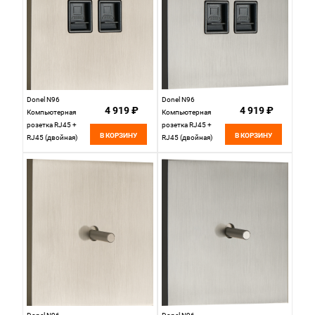
Donel N96
Donel N96
4 919 ₽
4 919 ₽
Компьютерная
Компьютерная
розетка RJ45 +
розетка RJ45 +
В КОРЗИНУ
В КОРЗИНУ
RJ45 (двойная)
RJ45 (двойная)
cat.6/ClassE-8/8,
cat.6/ClassE-8/8,
Никель, серия DT,
Вороненая сталь,
DT166NB
серия DT, DT166GB