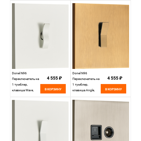
10AX 250V, Белый,
серия DT,
серия DT,
DT106WMB
DT151DWH
Donel N96
Donel N96
4 555 ₽
4 555 ₽
Переключатель на
Переключатель на
1 тумблер,
1 тумблер,
В КОРЗИНУ
В КОРЗИНУ
клавиша Wave,
клавиша Angle,
10AX 250V, Белый,
10AX 250V, Латунь,
серия DT,
серия DT,
DT106WWH
DT106AMB