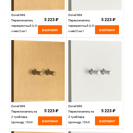
Donel N96
Donel N96
5 223 ₽
5 223 ₽
Переключатель
Переключатель
перекрестный (с 3-
перекрестный (с 3-
В КОРЗИНУ
В КОРЗИНУ
х мест) на 1
х мест) на 1
тумблер,
тумблер,
Каплевидный,
Каплевидный,
10AX 250V, Латунь,
10AX 250V, Белый,
серия DT,
серия DT,
DT107DMB
DT107DWH
Donel N96
Donel N96
5 223 ₽
5 223 ₽
Переключатель на
Переключатель на
2 тумблера,
2 тумблера,
В КОРЗИНУ
В КОРЗИНУ
Цилиндр, 10AX
Цилиндр, 10AX
250V, Латунь,
250V, Белый, серия
серия DT,
DT, DT108CWH