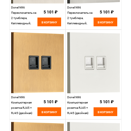
Donel N96
Donel N96
5 101 ₽
5 101 ₽
Переключатель на
Переключатель на
2 тумблера,
2 тумблера,
В КОРЗИНУ
В КОРЗИНУ
Каплевидный,
Каплевидный,
10AX 250V, Никель,
10AX 250V,
серия DT,
Вороненая сталь,
DT108DNB
серия DT,
DT108DGB
Donel N96
Donel N96
5 101 ₽
5 101 ₽
Компьютерная
Компьютерная
розетка RJ45 +
розетка RJ45 +
В КОРЗИНУ
В КОРЗИНУ
RJ45 (двойная)
RJ45 (двойная)
cat.6/ClassE-8/8,
cat.6/ClassE-8/8,
Латунь, серия DT,
Белый, серия DT,
DT166MB
DT166WH