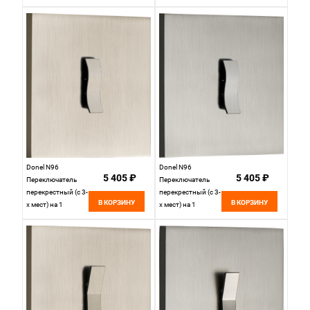
Цилиндр, 10AX
Цилиндр, 10AX
250V, Латунь,
250V, Белый, серия
серия DT,
DT, DT251CWH
DT251CMB
Donel N96
Donel N96
5 405 ₽
5 405 ₽
Переключатель
Переключатель
перекрестный (с 3-
перекрестный (с 3-
В КОРЗИНУ
В КОРЗИНУ
х мест) на 1
х мест) на 1
тумблер, клавиша
тумблер, клавиша
Wave, 10AX 250V,
Wave, 10AX 250V,
Никель, серия DT,
Вороненая сталь,
DT107WNB
серия DT,
DT107WGB