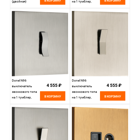
В КОРЗИНУ
В КОРЗИНУ
(двойная)
на 1 тумблер,
cat.6/ClassE,
клавиша Wave,
Вороненая сталь,
10AX 250V, Никель,
серия DT, DT306GB
серия DT,
DT151WNB
Donel N96
Donel N96
4 555 ₽
4 555 ₽
выключатель
выключатель
звонкового типа
звонкового типа
В КОРЗИНУ
В КОРЗИНУ
на 1 тумблер,
на 1 тумблер,
клавиша Wave,
клавиша Angle,
10AX 250V,
10AX 250V, Никель,
Вороненая сталь,
серия DT,
серия DT,
DT151ANB
DT151WGB