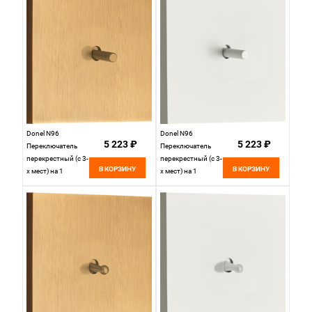
Donel N96
Donel N96
5 223 ₽
5 223 ₽
Переключатель
Переключатель
перекрестный (с 3-
перекрестный (с 3-
В КОРЗИНУ
В КОРЗИНУ
х мест) на 1
х мест) на 1
тумблер, Цилиндр,
тумблер, Цилиндр,
10AX 250V, Латунь,
10AX 250V, Белый,
серия DT,
серия DT,
DT107CMB
DT107CWH