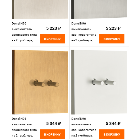
Donel N96
Donel N96
5 223 ₽
5 223 ₽
выключатель
выключатель
звонкового типа
звонкового типа
В КОРЗИНУ
В КОРЗИНУ
на 2 тумблера,
на 2 тумблера,
Цилиндр, 10AX
Цилиндр, 10AX
250V, Никель,
250V, Вороненая
серия DT,
сталь, серия DT,
DT251CNB
DT251CGB
Donel N96
Donel N96
5 344 ₽
5 344 ₽
выключатель
выключатель
звонкового типа
звонкового типа
В КОРЗИНУ
В КОРЗИНУ
на 2 тумблера,
на 2 тумблера,