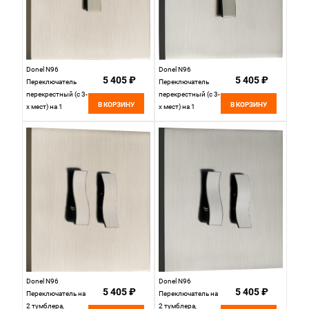
Donel N96
Donel N96
5 405 ₽
5 405 ₽
Переключатель
Переключатель
перекрестный (с 3-
перекрестный (с 3-
В КОРЗИНУ
В КОРЗИНУ
х мест) на 1
х мест) на 1
тумблер, клавиша
тумблер, клавиша
Angle, 10AX 250V,
Angle, 10AX 250V,
Никель, серия DT,
Вороненая сталь,
DT107ANB
серия DT,
DT107AGB
Donel N96
Donel N96
5 405 ₽
5 405 ₽
Переключатель на
Переключатель на
2 тумблера,
2 тумблера,