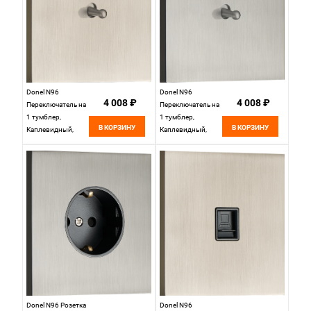
Donel N96
Donel N96
4 008 ₽
4 008 ₽
Переключатель на
Переключатель на
1 тумблер,
1 тумблер,
В КОРЗИНУ
В КОРЗИНУ
Каплевидный,
Каплевидный,
10AX 250V, Никель,
10AX 250V,
серия DT,
Вороненая сталь,
DT106DNB
серия DT,
DT106DGB
Donel N96 Розетка
Donel N96