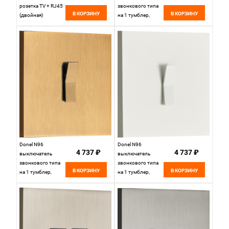
розетка TV + RJ45
звонкового типа
В КОРЗИНУ
В КОРЗИНУ
(двойная)
на 1 тумблер,
cat.6/ClassE,
клавиша Wave,
Белый, серия DT,
10AX 250V, Белый,
DT306WH
серия DT,
DT151WWH
Donel N96
Donel N96
4 737 ₽
4 737 ₽
выключатель
выключатель
звонкового типа
звонкового типа
В КОРЗИНУ
В КОРЗИНУ
на 1 тумблер,
на 1 тумблер,
клавиша Angle,
клавиша Angle,
10AX 250V, Латунь,
10AX 250V, Белый,
серия DT,
серия DT,
DT151AMB
DT151AWH