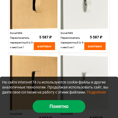
Donel N96
Donel N96
5 587 ₽
5 587 ₽
Переключатель
Переключатель
перекрестный (с 3-
перекрестный (с 3-
В КОРЗИНУ
В КОРЗИНУ
х мест) на 1
х мест) на 1
тумблер, клавиша
тумблер, клавиша
Wave, 10AX 250V,
Wave, 10AX 250V,
Латунь, серия DT,
Белый, серия DT,
DT107WMB
DT107WWH
На сайте intersvet74.ru используются cookie-файлы и другие
аналогичные технологии. Продолжая использовать сайт, вы
даете свое согласие на работу с этими файлами.
Подробнее
Понятно
Donel N96
Donel N96