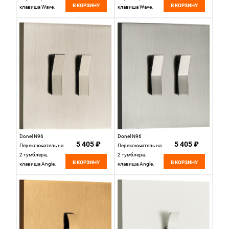
В КОРЗИНУ
В КОРЗИНУ
клавиша Wave,
клавиша Wave,
10AX 250V, Никель,
10AX 250V,
серия DT,
Вороненая сталь,
DT108WNB
серия DT,
DT108WGB
Donel N96
Donel N96
5 405 ₽
5 405 ₽
Переключатель на
Переключатель на
2 тумблера,
2 тумблера,
В КОРЗИНУ
В КОРЗИНУ
клавиша Angle,
клавиша Angle,
10AX 250V, Никель,
10AX 250V,
серия DT,
Вороненая сталь,
DT108ANB
серия DT,
DT108AGB