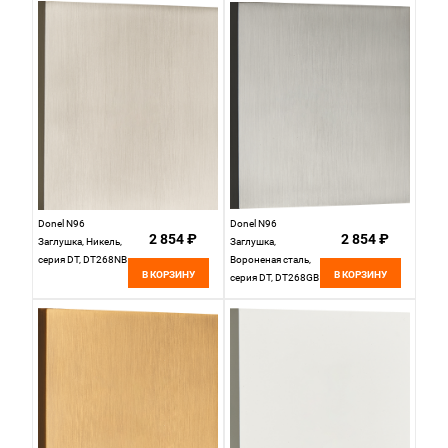
по популярности
по новизне
Donel N96
Donel N96
2 854 ₽
2 854 ₽
Заглушка, Никель,
Заглушка,
серия DT, DT268NB
Вороненая сталь,
В КОРЗИНУ
В КОРЗИНУ
серия DT, DT268GB