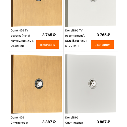
Donel N96 TV
Donel N96 TV
3 765 ₽
3 765 ₽
розетка (папа),
розетка (папа),
Латунь, серия DT,
Белый, серия DT,
В КОРЗИНУ
В КОРЗИНУ
DT301MB
DT301WH
Donel N96
Donel N96
3 887 ₽
3 887 ₽
Спутниковая
Спутниковая