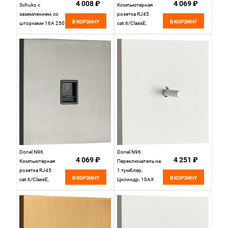
4 008 ₽
4 069 ₽
Schuko с
Компьютерная
заземлением, со
розетка RJ45
В КОРЗИНУ
В КОРЗИНУ
шторками 16A 250
cat.6/ClassE,
В~ , Вороненая
Никель, серия DT,
сталь, серия DT,
DT161NB
DT188GB
Donel N96
Donel N96
4 069 ₽
4 251 ₽
Компьютерная
Переключатель на
розетка RJ45
1 тумблер,
В КОРЗИНУ
В КОРЗИНУ
cat.6/ClassE,
Цилиндр, 10AX
Вороненая сталь,
250V, Белый, серия
серия DT, DT161GB
DT, DT106CWH