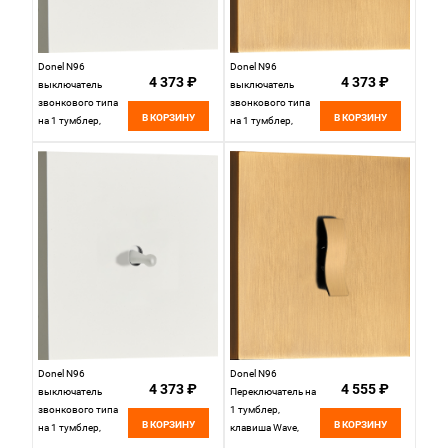
Donel N96
Donel N96
4 373 ₽
4 373 ₽
выключатель
выключатель
звонкового типа
звонкового типа
В КОРЗИНУ
В КОРЗИНУ
на 1 тумблер,
на 1 тумблер,
Цилиндр, 10AX
Каплевидный,
250V, Белый, серия
10AX 250V, Латунь,
DT, DT151CWH
серия DT,
DT151DMB
Donel N96
Donel N96
4 373 ₽
4 555 ₽
выключатель
Переключатель на
звонкового типа
1 тумблер,
В КОРЗИНУ
В КОРЗИНУ
на 1 тумблер,
клавиша Wave,
Каплевидный,
10AX 250V, Латунь,