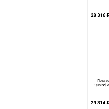
2,5
28 316 
3,5
28
44
13
31
4,5
41
1,5
38
Подвес
34
Quoizel,
53
63
29 314 
37