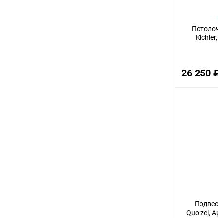
72
Потоло
11
Kichler
80
70
26 250 
36
23
27
55
95
50
29
21
26
Подвес
Quoizel, 
19