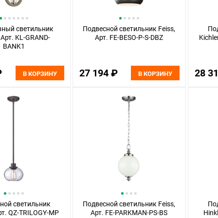
чный светильник
Подвесной светильник Feiss,
По
, Арт. KL-GRAND-
Арт. FE-BESO-P-S-DBZ
Kichl
BANK1
₽
27 194 ₽
28 3
В КОРЗИНУ
В КОРЗИНУ
ной светильник
Подвесной светильник Feiss,
По
Арт. QZ-TRILOGY-MP
Арт. FE-PARKMAN-PS-BS
Hink