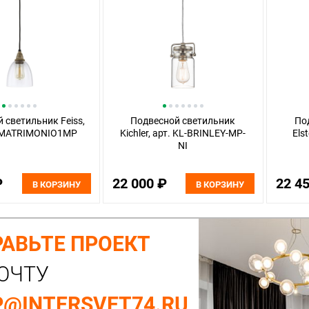
 светильник Feiss,
Подвесной светильник
По
L-MATRIMONIO1MP
Kichler, арт. KL-BRINLEY-MP-
Els
NI
₽
22 000 ₽
22 4
В КОРЗИНУ
В КОРЗИНУ
АВЬТЕ ПРОЕКТ
ОЧТУ
@INTERSVET74.RU