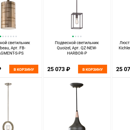
ной светильник
Подвесной светильник
Люст
beau, Арт. FB-
Quoizel, Арт. QZ-NEW-
Kichl
GMENT-S-PS
HARBOR-P
₽
25 073 ₽
25 0
В КОРЗИНУ
В КОРЗИНУ