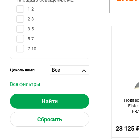
1-2
2-3
3-5
5-7
7-10
10-12
12-15
Цоколь ламп
15-20
Все фильтры
20-25
25-30
Подвес
Elstea
больше 30
FR
1
23 125 
6
25