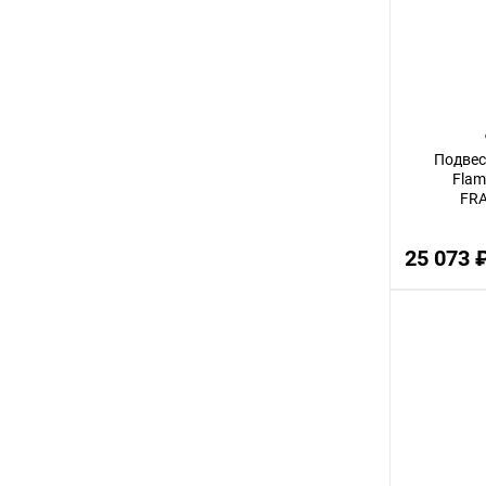
3
12
32
14
Подвес
30
Flam
FRA
56
22
25 073 
100
18
75
9
24
68
16