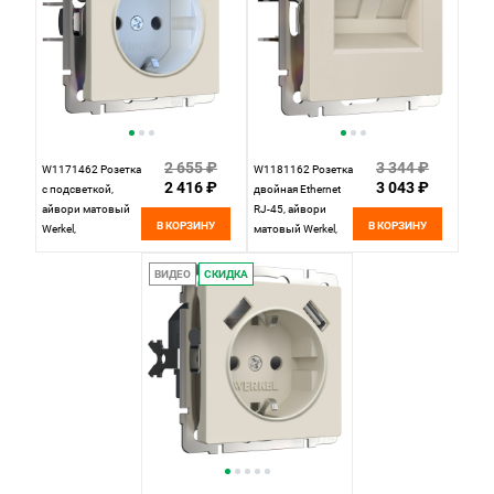
2 655 ₽
3 344 ₽
W1171462 Розетка
W1181162 Розетка
2 416 ₽
3 043 ₽
с подсветкой,
двойная Ethernet
айвори матовый
RJ-45, айвори
В КОРЗИНУ
В КОРЗИНУ
Werkel,
матовый Werkel,
4690389191985
4690389192289
ВИДЕО
СКИДКА