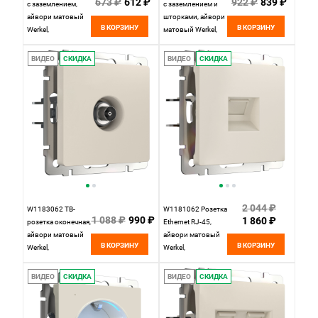
673 ₽
612 ₽
922 ₽
839 ₽
с заземлением,
с заземлением и
айвори матовый
шторками, айвори
В КОРЗИНУ
В КОРЗИНУ
Werkel,
матовый Werkel,
4690389184710
4690389184741
ВИДЕО
СКИДКА
ВИДЕО
СКИДКА
2 044 ₽
W1183062 ТВ-
W1181062 Розетка
1 088 ₽
990 ₽
1 860 ₽
розетка оконечная,
Ethernet RJ-45,
айвори матовый
айвори матовый
В КОРЗИНУ
В КОРЗИНУ
Werkel,
Werkel,
4690389192302
4690389192241
ВИДЕО
СКИДКА
ВИДЕО
СКИДКА