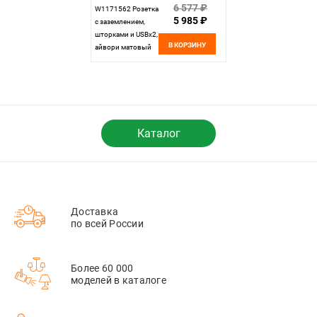
6 577 ₽
W1171562 Розетка
5 985 ₽
с заземлением,
шторками и USBх2,
В КОРЗИНУ
айвори матовый
Werkel,
4690389192005
Каталог
Доставка
по всей России
Более 60 000
моделей в каталоге